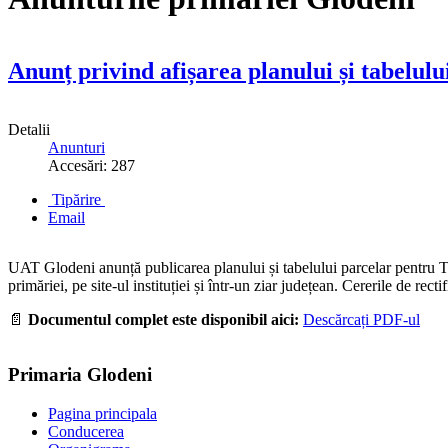
Anunț privind afișarea planului și tabelulu
Detalii
Anunturi
Accesări: 287
Tipărire
Email
UAT Glodeni anunță publicarea planului și tabelului parcelar pentru T
primăriei, pe site-ul instituției și într-un ziar județean. Cererile de rec
📄
Documentul complet este disponibil aici:
Descărcați PDF-ul
Primaria Glodeni
Pagina principala
Conducerea