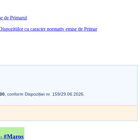
ise de Primarul
i Dispozițiilor cu caracter normativ emise de Primar
:00
, conform Dispoziției nr. 159/29.06.2026.
 - #Maros