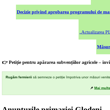
Decizie privind aprobarea programului de mas
„Actualizarea
Măsuri
👉 Petiție pentru apărarea subvențiilor agricole – invi
Rugăm fermierii
să semneze o petiție împotriva unor măsuri venite di
📌
Mai multe
Anunturile primariei Glodeni