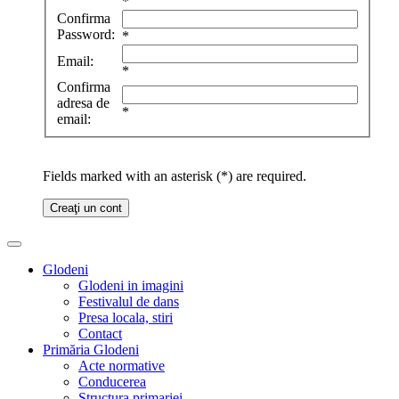
*
Confirma
Password:
*
Email:
*
Confirma
adresa de
*
email:
Fields marked with an asterisk (*) are required.
Creaţi un cont
Glodeni
Glodeni in imagini
Festivalul de dans
Presa locala, stiri
Contact
Primăria Glodeni
Acte normative
Conducerea
Structura primariei