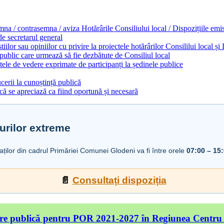
emna / contrasemna / aviza Hotărârile Consiliului local / Dispozițiile em
 de secretarul general
ilor sau opiniilor cu privire la proiectele hotărârilor Consililui local ș
 public care urmează să fie dezbătute de Consiliul local
ele de vedere exprimate de participanți la ședinele publice
cerii la cunoștință publică
ă se apreciază ca fiind oportună și necesară
urilor extreme
iaților din cadrul Primăriei Comunei Glodeni va fi între orele
07:00 – 15
📄
Consultați dispoziția
re publică pentru POR 2021-2027 în Regiunea Centru