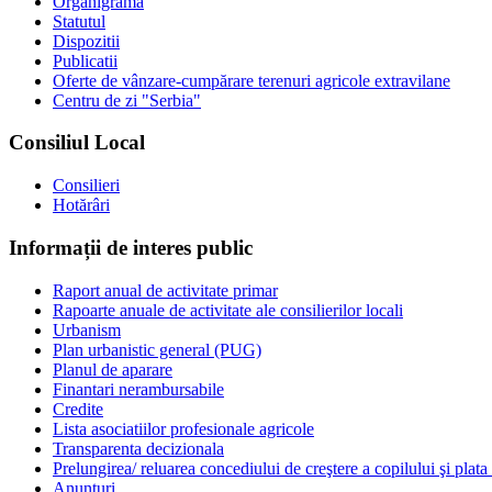
Organigrama
Statutul
Dispozitii
Publicatii
Oferte de vânzare-cumpărare terenuri agricole extravilane
Centru de zi "Serbia"
Consiliul Local
Consilieri
Hotărâri
Informații de interes public
Raport anual de activitate primar
Rapoarte anuale de activitate ale consilierilor locali
Urbanism
Plan urbanistic general (PUG)
Planul de aparare
Finantari nerambursabile
Credite
Lista asociatiilor profesionale agricole
Transparenta decizionala
Prelungirea/ reluarea concediului de creştere a copilului şi plata
Anunturi