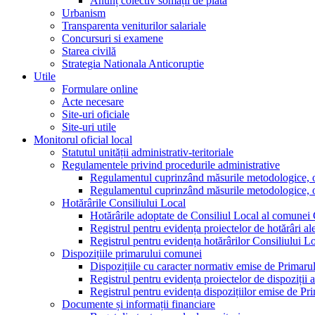
Anunț colectiv somații de plată
Urbanism
Transparenta veniturilor salariale
Concursuri si examene
Starea civilă
Strategia Nationala Anticoruptie
Utile
Formulare online
Acte necesare
Site-uri oficiale
Site-uri utile
Monitorul oficial local
Statutul unității administrativ-teritoriale
Regulamentele privind procedurile administrative
Regulamentul cuprinzând măsurile metodologice, orga
Regulamentul cuprinzând măsurile metodologice, orga
Hotărârile Consiliului Local
Hotărârile adoptate de Consiliul Local al comunei
Registrul pentru evidența proiectelor de hotărâri al
Registrul pentru evidența hotărârilor Consiliului L
Dispozițiile primarului comunei
Dispozițiile cu caracter normativ emise de Primar
Registrul pentru evidența proiectelor de dispoziții 
Registrul pentru evidența dispozițiilor emise de P
Documente și informații financiare