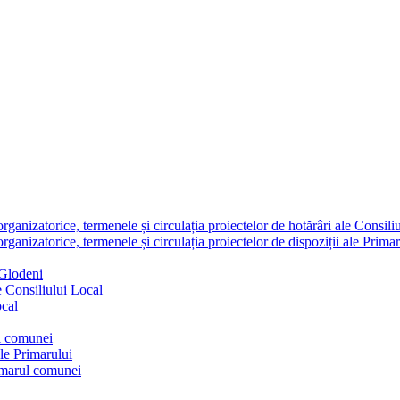
nizatorice, termenele și circulația proiectelor de hotărâri ale Consili
nizatorice, termenele și circulația proiectelor de dispoziții ale Primar
 Glodeni
e Consiliului Local
ocal
ul comunei
ale Primarului
rimarul comunei