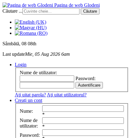
Pagina de web Glodeni
Căutare ...
Căutare
Sâmbătă
, 08 08th
Last update
Mie, 05 Aug 2026 6am
Login
Nume de utilizator:
Password:
Aţi uitat parola?
Aţi uitat utilizatorul?
Creaţi un cont
Nume:
*
Nume de
utilizator:
*
Password: