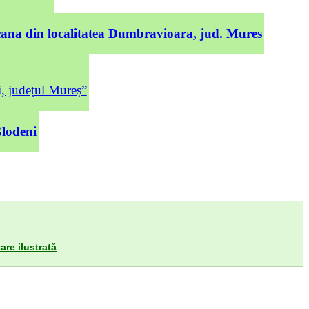
cana din localitatea Dumbravioara, jud. Mures
județul Mureș”
Glodeni
are ilustrată