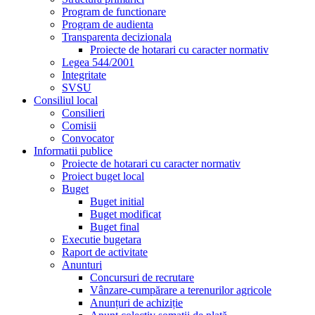
Program de functionare
Program de audienta
Transparenta decizionala
Proiecte de hotarari cu caracter normativ
Legea 544/2001
Integritate
SVSU
Consiliul local
Consilieri
Comisii
Convocator
Informatii publice
Proiecte de hotarari cu caracter normativ
Proiect buget local
Buget
Buget initial
Buget modificat
Buget final
Executie bugetara
Raport de activitate
Anunturi
Concursuri de recrutare
Vânzare-cumpărare a terenurilor agricole
Anunțuri de achiziție