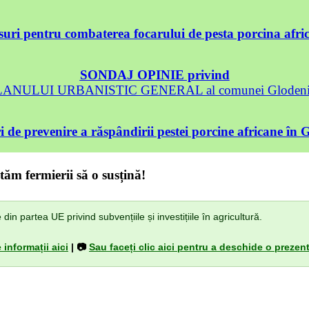
uri pentru combaterea focarului de pesta porcina afri
SONDAJ OPINIE privind
 PLANULUI URBANISTIC GENERAL al comunei Glodeni, 
 de prevenire a răspândirii pestei porcine africane în 
tăm fermierii să o susțină!
n partea UE privind subvențiile și investițiile în agricultură.
 informații aici
| 📷
Sau faceți clic aici pentru a deschide o prezent