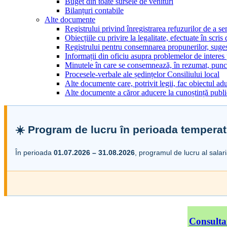
Buget din toate sursele de venituri
Bilanțuri contabile
Alte documente
Registrului privind înregistrarea refuzurilor de a s
Obiecțiile cu privire la legalitate, efectuate în scris
Registrului pentru consemnarea propunerilor, sugesti
Informații din oficiu asupra problemelor de interes
Minutele în care se consemnează, în rezumat, punct
Procesele-verbale ale ședințelor Consiliului local
Alte documente care, potrivit legii, fac obiectul adu
Alte documente a căror aducere la cunoștință public
☀️ Program de lucru în perioada temperat
În perioada
01.07.2026 – 31.08.2026
, programul de lucru al salar
Consulta