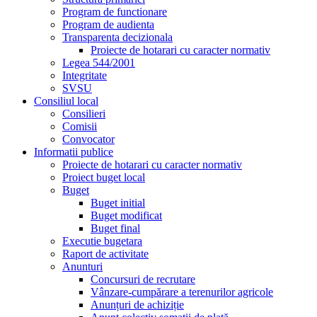
Program de functionare
Program de audienta
Transparenta decizionala
Proiecte de hotarari cu caracter normativ
Legea 544/2001
Integritate
SVSU
Consiliul local
Consilieri
Comisii
Convocator
Informatii publice
Proiecte de hotarari cu caracter normativ
Proiect buget local
Buget
Buget initial
Buget modificat
Buget final
Executie bugetara
Raport de activitate
Anunturi
Concursuri de recrutare
Vânzare-cumpărare a terenurilor agricole
Anunțuri de achiziție