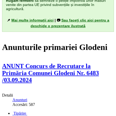
Rugăm fermierii
să semneze o petiție împotriva unor măsuri
venite din partea UE privind subvențiile și investițiile în
agricultură.
📌
Mai multe informații aici
| 📷
Sau faceți clic aici pentru a
deschide o prezentare ilustrată
Anunturile primariei Glodeni
ANUNȚ Concurs de Recrutare la
Primăria Comunei Glodeni Nr. 6483
/03.09.2024
Detalii
Anunturi
Accesări: 587
Tipărire