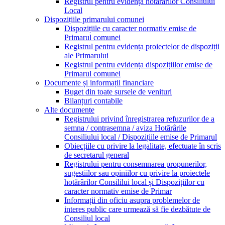
Registrul pentru evidența hotărârilor Consiliului
Local
Dispozițiile primarului comunei
Dispozițiile cu caracter normativ emise de
Primarul comunei
Registrul pentru evidența proiectelor de dispoziții
ale Primarului
Registrul pentru evidența dispozițiilor emise de
Primarul comunei
Documente și informații financiare
Buget din toate sursele de venituri
Bilanțuri contabile
Alte documente
Registrului privind înregistrarea refuzurilor de a
semna / contrasemna / aviza Hotărârile
Consiliului local / Dispozițiile emise de Primarul
Obiecțiile cu privire la legalitate, efectuate în scris
de secretarul general
Registrului pentru consemnarea propunerilor,
sugestiilor sau opiniilor cu privire la proiectele
hotărârilor Consililui local și Dispozițiilor cu
caracter normativ emise de Primar
Informații din oficiu asupra problemelor de
interes public care urmează să fie dezbătute de
Consiliul local