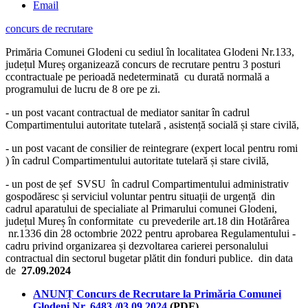
Email
concurs de recrutare
Primăria Comunei
Glodeni
cu sediul în localitatea
Glodeni
Nr.133,
județul Mureș organizează concurs de recrutare pentru 3 posturi
ccontractuale pe perioadă nedeterminată cu durată normală a
programului de lucru de 8 ore pe zi.
- un post vacant contractual de mediator sanitar în cadrul
Compartimentului autoritate tutelară , asistență socială și stare civilă,
- un post vacant de consilier de reintegrare (expert local pentru romi
) în cadrul Compartimentului autoritate tutelară și stare civilă,
- un post de șef SVSU în cadrul Compartimentului administrativ
gospodăresc și serviciul voluntar pentru situații de urgență din
cadrul aparatului de specialiate al Primarului comunei
Glodeni
,
județul Mureș în conformitate cu prevederile art.18 din Hotărârea
nr.1336 din 28 octombrie 2022 pentru aprobarea Regulamentului -
cadru privind organizarea și dezvoltarea carierei personalului
contractual din sectorul bugetar plătit din fonduri publice. din data
de
27.09.2024
ANUNȚ Concurs de Recrutare la Primăria Comunei
Glodeni Nr. 6483 /03.09.2024
(PDF)