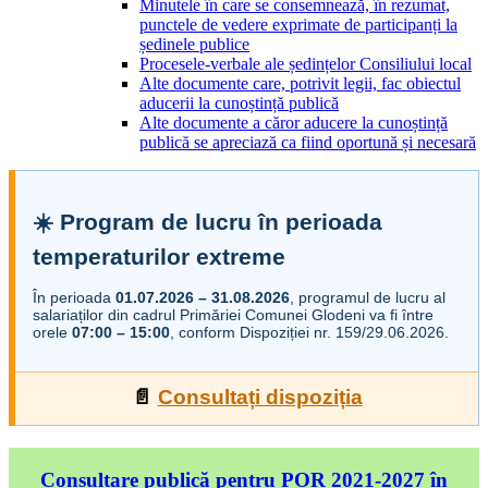
Minutele în care se consemnează, în rezumat,
punctele de vedere exprimate de participanți la
ședinele publice
Procesele-verbale ale ședințelor Consiliului local
Alte documente care, potrivit legii, fac obiectul
aducerii la cunoștință publică
Alte documente a căror aducere la cunoștință
publică se apreciază ca fiind oportună și necesară
☀️ Program de lucru în perioada
temperaturilor extreme
În perioada
01.07.2026 – 31.08.2026
, programul de lucru al
salariaților din cadrul Primăriei Comunei Glodeni va fi între
orele
07:00 – 15:00
, conform Dispoziției nr. 159/29.06.2026.
📄
Consultați dispoziția
Consultare publică pentru POR 2021-2027 în