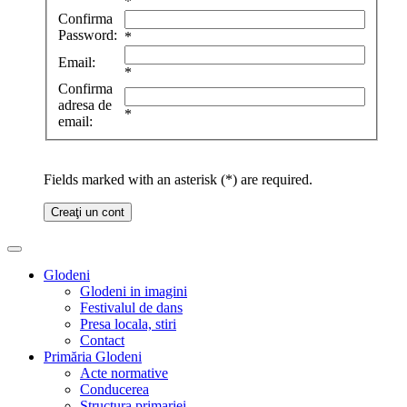
*
Confirma
Password:
*
Email:
*
Confirma
adresa de
*
email:
Fields marked with an asterisk (*) are required.
Creaţi un cont
Glodeni
Glodeni in imagini
Festivalul de dans
Presa locala, stiri
Contact
Primăria Glodeni
Acte normative
Conducerea
Structura primariei