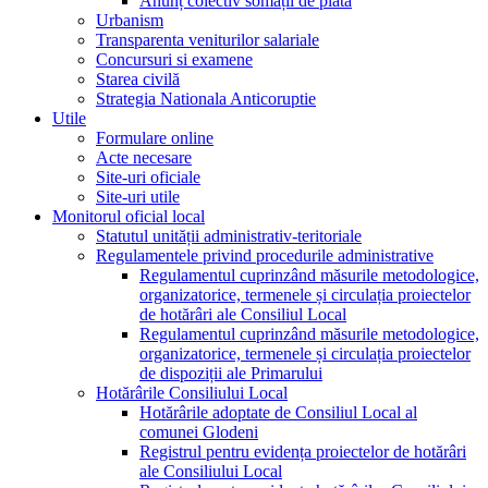
Anunț colectiv somații de plată
Urbanism
Transparenta veniturilor salariale
Concursuri si examene
Starea civilă
Strategia Nationala Anticoruptie
Utile
Formulare online
Acte necesare
Site-uri oficiale
Site-uri utile
Monitorul oficial local
Statutul unității administrativ-teritoriale
Regulamentele privind procedurile administrative
Regulamentul cuprinzând măsurile metodologice,
organizatorice, termenele și circulația proiectelor
de hotărâri ale Consiliul Local
Regulamentul cuprinzând măsurile metodologice,
organizatorice, termenele și circulația proiectelor
de dispoziții ale Primarului
Hotărârile Consiliului Local
Hotărârile adoptate de Consiliul Local al
comunei Glodeni
Registrul pentru evidența proiectelor de hotărâri
ale Consiliului Local