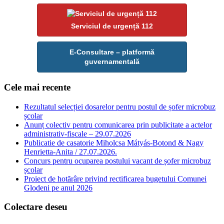
Serviciul de urgență 112
E-Consultare – platformă
guvernamentală
Cele mai recente
Rezultatul selecției dosarelor pentru postul de șofer microbuz
școlar
Anunț colectiv pentru comunicarea prin publicitate a actelor
administrativ-fiscale – 29.07.2026
Publicatie de casatorie Miholcsa Mátyás-Botond & Nagy
Henrietta-Anita / 27.07.2026.
Concurs pentru ocuparea postului vacant de șofer microbuz
școlar
Proiect de hotărâre privind rectificarea bugetului Comunei
Glodeni pe anul 2026
Colectare deseu