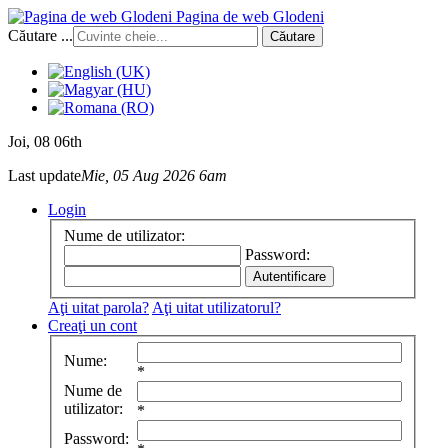
Pagina de web Glodeni
Căutare ...
Căutare
Joi
, 08 06th
Last update
Mie, 05 Aug 2026 6am
Login
Nume de utilizator:
Password:
Aţi uitat parola?
Aţi uitat utilizatorul?
Creaţi un cont
Nume:
*
Nume de
utilizator:
*
Password: