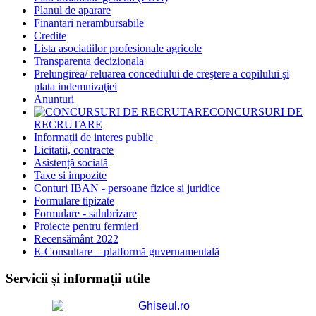
Planul de aparare
Finantari nerambursabile
Credite
Lista asociatiilor profesionale agricole
Transparenta decizionala
Prelungirea/ reluarea concediului de creştere a copilului şi
plata indemnizaţiei
Anunturi
CONCURSURI DE
RECRUTARE
Informații de interes public
Licitatii, contracte
Asistență socială
Taxe si impozite
Conturi IBAN - persoane fizice si juridice
Formulare tipizate
Formulare - salubrizare
Proiecte pentru fermieri
Recensământ 2022
E-Consultare – platformă guvernamentală
Servicii și informații utile