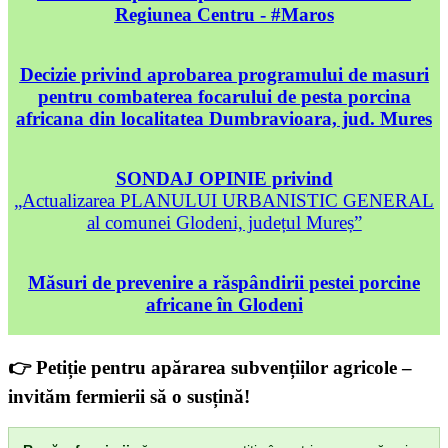
Regiunea Centru - #Maros
Decizie privind aprobarea programului de masuri
pentru combaterea focarului de pesta porcina
africana din localitatea Dumbravioara, jud. Mures
SONDAJ OPINIE privind
„Actualizarea PLANULUI URBANISTIC GENERAL
al comunei Glodeni, județul Mureș”
Măsuri de prevenire a răspândirii pestei porcine
africane în Glodeni
👉 Petiție pentru apărarea subvențiilor agricole –
invităm fermierii să o susțină!