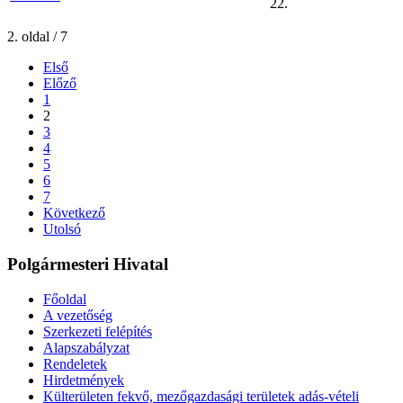
22.
2. oldal / 7
Első
Előző
1
2
3
4
5
6
7
Következő
Utolsó
Polgármesteri Hivatal
Főoldal
A vezetőség
Szerkezeti felépítés
Alapszabályzat
Rendeletek
Hirdetmények
Külterületen fekvő, mezőgazdasági területek adás-vételi