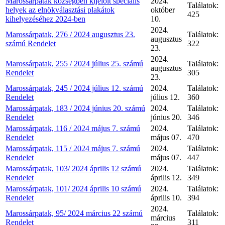
Marossárpatak községben kijelölt speciális
2024.
Találatok:
helyek az elnökválasztási plakátok
október
425
kihelyezéséhez 2024-ben
10.
2024.
Marossárpatak, 276 / 2024 augusztus 23.
Találatok:
augusztus
számú Rendelet
322
23.
2024.
Marossárpatak, 255 / 2024 július 25. számú
Találatok:
augusztus
Rendelet
305
23.
Marossárpatak, 245 / 2024 július 12. számú
2024.
Találatok:
Rendelet
július 12.
360
Marossárpatak, 183 / 2024 június 20. számú
2024.
Találatok:
Rendelet
június 20.
346
Marossárpatak, 116 / 2024 május 7. számú
2024.
Találatok:
Rendelet
május 07.
470
Marossárpatak, 115 / 2024 május 7. számú
2024.
Találatok:
Rendelet
május 07.
447
Marossárpatak, 103/ 2024 április 12 számú
2024.
Találatok:
Rendelet
április 12.
349
Marossárpatak, 101/ 2024 április 10 számú
2024.
Találatok:
Rendelet
április 10.
394
2024.
Marossárpatak, 95/ 2024 március 22 számú
Találatok:
március
Rendelet
311