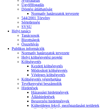
Nyitvatartás
Ügyfélfogadás
Döntési átláthatóság
Normatív határozatok tervezete
544/2001 Törvény
Sértetlenség
SVSU
Helyi tanács
Tanácsosok
Bizottságok
Összehívás
Publikus információk
Normatív határozatok tervezete
Helyi költségvetési projekt
Költségvetés
Kezdeti költségvetés
Módosított költségvetés
Végleges költségvetés
Költségvetés végrehajtása
Tevékenységi beszámolók
Hirdetések
Házassági hirdetmények
Álláshirdetések
Beszerzési hirdetmények
Külterületen fekvő, mezőgazdasági területek