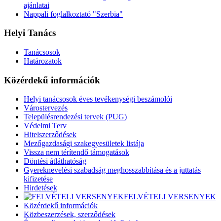
ajánlatai
Nappali foglalkoztató "Szerbia"
Helyi Tanács
Tanácsosok
Határozatok
Közérdekű információk
Helyi tanácsosok éves tevékenységi beszámolói
Várostervezés
Településrendezési tervek (PUG)
Védelmi Terv
Hitelszerződések
Mezőgazdasági szakegyesületek listája
Vissza nem térítendő támogatások
Döntési átláthatóság
Gyereknevelési szabadság meghosszabbítása és a juttatás
kifizetése
Hirdetések
FELVÉTELI VERSENYEK
Közérdekű információk
Közbeszerzések, szerződések