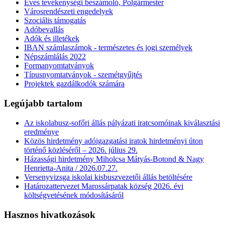
Éves tevékenységi beszámoló, Polgármester
Városrendészeti engedelyek
Szociális támogatás
Adóbevallás
Adók és illetékek
IBAN számlaszámok - természetes és jogi személyek
Népszámlálás 2022
Formanyomtatványok
Típusnyomtatványok - szemétgyűjtés
Projektek gazdálkodók számára
Legújabb tartalom
Az iskolabusz-sofőri állás pályázati iratcsomóinak kiválasztási
eredménye
Közös hirdetmény adóigazgatási iratok hirdetményi úton
történő közléséről – 2026. július 29.
Házassági hirdetmény Miholcsa Mátyás-Botond & Nagy
Henrietta-Anita / 2026.07.27.
Versenyvizsga iskolai kisbuszvezetői állás betöltésére
Határozattervezet Marossárpatak község 2026. évi
költségvetésének módosításáról
Hasznos hivatkozások