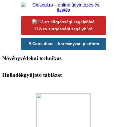
112-es sürgősségi segélyhívó
E-Consultare – kormányzati platform
Növényvédelmi technikus
Hulladékgyűjtési táblázat