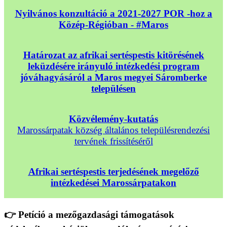
Nyilvános konzultáció a 2021-2027 POR -hoz a
Közép-Régióban - #Maros
Határozat az afrikai sertéspestis kitörésének
leküzdésére irányuló intézkedési program
jóváhagyásáról a Maros megyei Sáromberke
településen
Közvélemény-kutatás
Marossárpatak község általános településrendezési
tervének frissítéséről
Afrikai sertéspestis terjedésének megelőző
intézkedései Marossárpatakon
👉 Petíció a mezőgazdasági támogatások