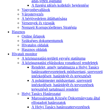
adás-vételi ajánlatai
A fizetési idézés kollektív bejelentése
Vagyonbevallások
Várostervezés
A bérjövedelem átláthatósága
Versenyek és vizsgák
Nemzeti Korrupcióellenes Stratégia
Hasznos
Online űrlapok
Szükséges dokumentumok
Hivatalos oldalak
Hasznos oldalak
Hivatali monitor
A közigazgatási-területi egység statútuma
A közigazgatási eljárásokra vonatkozó rendeletek
Rendelet, amely tartalmazza a Helyi Tanács
határozattervezeteinek módszertani, szervezeti
intézkedéseit, határidejét és terjesztését
A polgármester módszertani, szervezeti
intézkedéseit, határidejét és tervezetének
terjesztését tartalmazó rendelet
Helyi Tanács Határozatai
Marossárpatak Község Önkormányzata által
elfogadott határozatok
A Helyi Tanács határozattervezetének