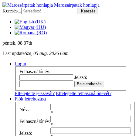
Marossárpatak honlapja
Keresés...
Keresés
péntek
, 08 07th
Last update
Sze, 05 aug. 2026 6am
Login
Felhasználónév:
Jelszó:
Elfelejtette jelszavát?
Elfelejtette felhasználónevét?
Fiók létrehozása
Név:
*
Felhasználónév:
*
Jelszó: