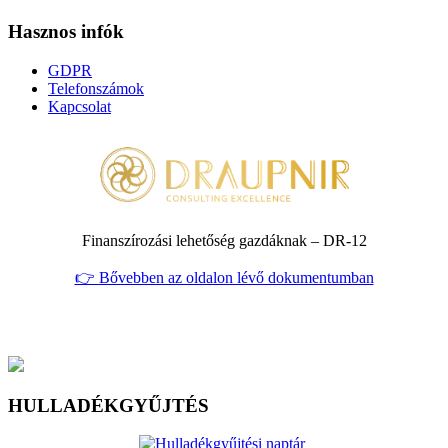
Hasznos infók
GDPR
Telefonszámok
Kapcsolat
Finanszírozási lehetőség gazdáknak – DR‑12
👉 Bővebben az oldalon lévő dokumentumban
HULLADÉKGYŰJTÉS