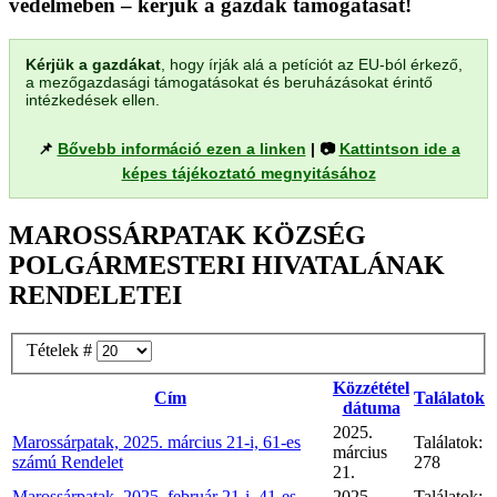
védelmében – kérjük a gazdák támogatását!
Kérjük a gazdákat
, hogy írják alá a petíciót az EU-ból érkező,
a mezőgazdasági támogatásokat és beruházásokat érintő
intézkedések ellen.
📌
Bővebb információ ezen a linken
| 📷
Kattintson ide a
képes tájékoztató megnyitásához
MAROSSÁRPATAK KÖZSÉG
POLGÁRMESTERI HIVATALÁNAK
RENDELETEI
Tételek #
Közzététel
Cím
Találatok
dátuma
2025.
Marossárpatak, 2025. március 21-i, 61-es
Találatok:
március
számú Rendelet
278
21.
Marossárpatak, 2025. február 21-i, 41-es
2025.
Találatok: