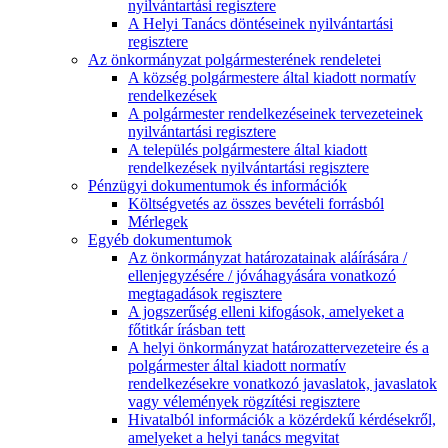
nyilvántartási regisztere
A Helyi Tanács döntéseinek nyilvántartási
regisztere
Az önkormányzat polgármesterének rendeletei
A község polgármestere által kiadott normatív
rendelkezések
A polgármester rendelkezéseinek tervezeteinek
nyilvántartási regisztere
A település polgármestere által kiadott
rendelkezések nyilvántartási regisztere
Pénzügyi dokumentumok és információk
Költségvetés az összes bevételi forrásból
Mérlegek
Egyéb dokumentumok
Az önkormányzat határozatainak aláírására /
ellenjegyzésére / jóváhagyására vonatkozó
megtagadások regisztere
A jogszerűség elleni kifogások, amelyeket a
főtitkár írásban tett
A helyi önkormányzat határozattervezeteire és a
polgármester által kiadott normatív
rendelkezésekre vonatkozó javaslatok, javaslatok
vagy vélemények rögzítési regisztere
Hivatalból információk a közérdekű kérdésekről,
amelyeket a helyi tanács megvitat