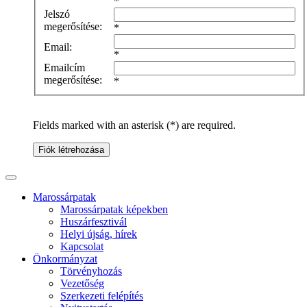
*
Jelszó
megerősítése:
*
Email:
*
Emailcím
megerősítése:
*
Fields marked with an asterisk (*) are required.
Fiók létrehozása
Marossárpatak
Marossárpatak képekben
Huszárfesztivál
Helyi újság, hírek
Kapcsolat
Önkormányzat
Törvényhozás
Vezetőség
Szerkezeti felépítés