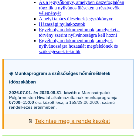
Az a jegyzőkönyv, amelyben összefoglalóan
rögzítik a nyilvános üléseken a résztvevők
véleményét
A helyi tanács üléseinek jegyzőkönyve
Házassági nyilatkozatok
Egyéb olyan dokumentumok, amelyeket a
törvény szerint nyilvánosságra kell hozni
Egyéb olyan dokumentumok, amelyek
nyilvánosságra hozatalát megfelelőnek és
szükségesnek tekintik
☀️ Munkaprogram a szélsőséges hőmérsékletek
időszakában
2026.07.01. és 2026.08.31. között
a Marossárpatak
Polgármesteri Hivatal alkalmazottainak munkaprogramja
07:00–15:00
óra között lesz, a 159/29.06.2026. számú
rendelkezés értelmében.
📄
Tekintse meg a rendelkezést