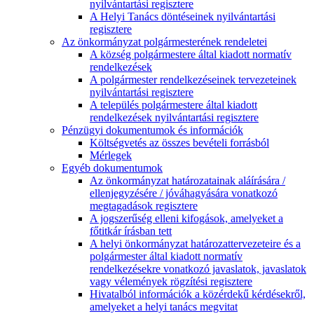
nyilvántartási regisztere
A Helyi Tanács döntéseinek nyilvántartási
regisztere
Az önkormányzat polgármesterének rendeletei
A község polgármestere által kiadott normatív
rendelkezések
A polgármester rendelkezéseinek tervezeteinek
nyilvántartási regisztere
A település polgármestere által kiadott
rendelkezések nyilvántartási regisztere
Pénzügyi dokumentumok és információk
Költségvetés az összes bevételi forrásból
Mérlegek
Egyéb dokumentumok
Az önkormányzat határozatainak aláírására /
ellenjegyzésére / jóváhagyására vonatkozó
megtagadások regisztere
A jogszerűség elleni kifogások, amelyeket a
főtitkár írásban tett
A helyi önkormányzat határozattervezeteire és a
polgármester által kiadott normatív
rendelkezésekre vonatkozó javaslatok, javaslatok
vagy vélemények rögzítési regisztere
Hivatalból információk a közérdekű kérdésekről,
amelyeket a helyi tanács megvitat