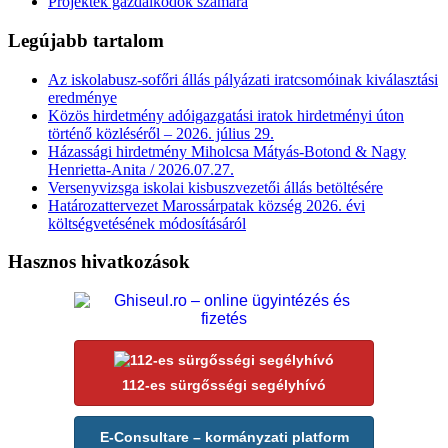
Projektek gazdálkodók számára
Legújabb tartalom
Az iskolabusz-sofőri állás pályázati iratcsomóinak kiválasztási
eredménye
Közös hirdetmény adóigazgatási iratok hirdetményi úton
történő közléséről – 2026. július 29.
Házassági hirdetmény Miholcsa Mátyás-Botond & Nagy
Henrietta-Anita / 2026.07.27.
Versenyvizsga iskolai kisbuszvezetői állás betöltésére
Határozattervezet Marossárpatak község 2026. évi
költségvetésének módosításáról
Hasznos hivatkozások
112-es sürgősségi segélyhívó
E-Consultare – kormányzati platform