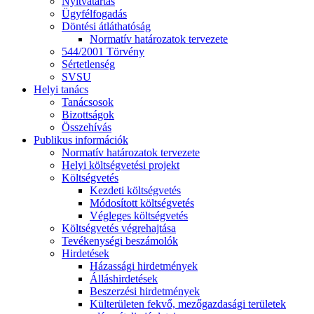
Nyitvatartás
Ügyfélfogadás
Döntési átláthatóság
Normatív határozatok tervezete
544/2001 Törvény
Sértetlenség
SVSU
Helyi tanács
Tanácsosok
Bizottságok
Összehívás
Publikus információk
Normatív határozatok tervezete
Helyi költségvetési projekt
Költségvetés
Kezdeti költségvetés
Módosított költségvetés
Végleges költségvetés
Költségvetés végrehajtása
Tevékenységi beszámolók
Hirdetések
Házassági hirdetmények
Álláshirdetések
Beszerzési hirdetmények
Külterületen fekvő, mezőgazdasági területek