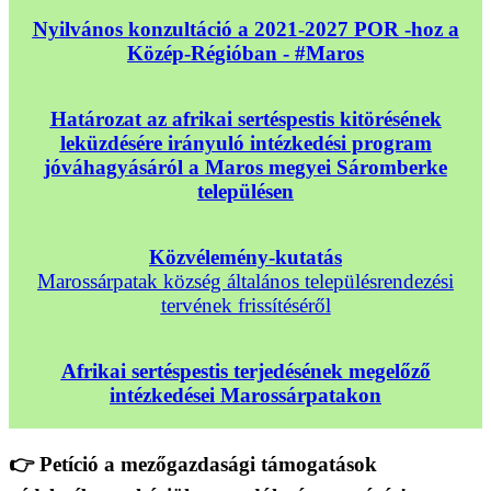
Nyilvános konzultáció a 2021-2027 POR -hoz a
Közép-Régióban - #Maros
Határozat az afrikai sertéspestis kitörésének
leküzdésére irányuló intézkedési program
jóváhagyásáról a Maros megyei Sáromberke
településen
Közvélemény-kutatás
Marossárpatak község általános településrendezési
tervének frissítéséről
Afrikai sertéspestis terjedésének megelőző
intézkedései Marossárpatakon
👉 Petíció a mezőgazdasági támogatások