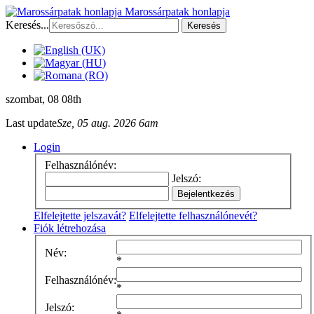
Marossárpatak honlapja
Keresés...
Keresés
szombat
, 08 08th
Last update
Sze, 05 aug. 2026 6am
Login
Felhasználónév:
Jelszó:
Elfelejtette jelszavát?
Elfelejtette felhasználónevét?
Fiók létrehozása
Név:
*
Felhasználónév:
*
Jelszó: