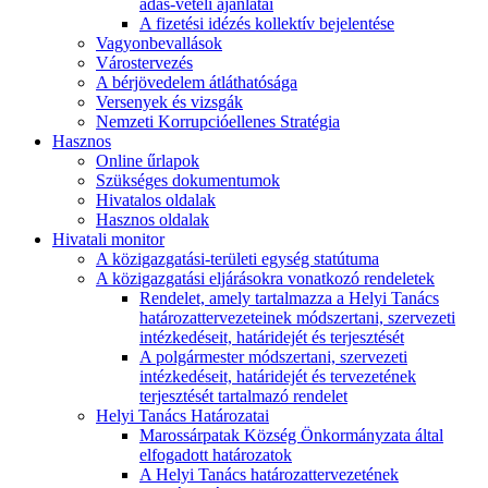
adás-vételi ajánlatai
A fizetési idézés kollektív bejelentése
Vagyonbevallások
Várostervezés
A bérjövedelem átláthatósága
Versenyek és vizsgák
Nemzeti Korrupcióellenes Stratégia
Hasznos
Online űrlapok
Szükséges dokumentumok
Hivatalos oldalak
Hasznos oldalak
Hivatali monitor
A közigazgatási-területi egység statútuma
A közigazgatási eljárásokra vonatkozó rendeletek
Rendelet, amely tartalmazza a Helyi Tanács
határozattervezeteinek módszertani, szervezeti
intézkedéseit, határidejét és terjesztését
A polgármester módszertani, szervezeti
intézkedéseit, határidejét és tervezetének
terjesztését tartalmazó rendelet
Helyi Tanács Határozatai
Marossárpatak Község Önkormányzata által
elfogadott határozatok
A Helyi Tanács határozattervezetének