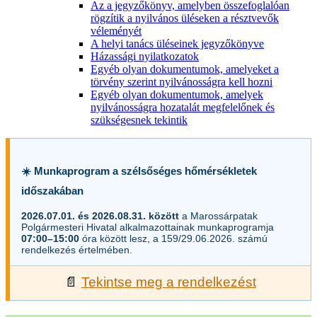
Az a jegyzőkönyv, amelyben összefoglalóan
rögzítik a nyilvános üléseken a résztvevők
véleményét
A helyi tanács üléseinek jegyzőkönyve
Házassági nyilatkozatok
Egyéb olyan dokumentumok, amelyeket a
törvény szerint nyilvánosságra kell hozni
Egyéb olyan dokumentumok, amelyek
nyilvánosságra hozatalát megfelelőnek és
szükségesnek tekintik
☀️ Munkaprogram a szélsőséges hőmérsékletek
időszakában
2026.07.01. és 2026.08.31. között
a Marossárpatak
Polgármesteri Hivatal alkalmazottainak munkaprogramja
07:00–15:00
óra között lesz, a 159/29.06.2026. számú
rendelkezés értelmében.
📄
Tekintse meg a rendelkezést