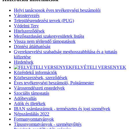
Helyi tanácsosok éves tevékenységi beszámolói
Várostervezés
Településrendezési tervek (PUG)
Védelmi Terv
Hitelszerződések
Mezőgazdasági szakegyesületek listája
Vissza nem térítendő támogatások
Döntési átláthatóság
Gyereknevelési szabadság meghosszabbítása és a juttatás
kifizetése
Hirdetések
FELVÉTELI VERSENYEK
Közérdekű információk
Közbeszerzések, szerződések
Éves tevékenységi beszámoló, Polgármester
Városrendészeti engedelyek
Szociális támogatás
Adóbevallás
Adók és illetékek
IBAN számlaszámok - természetes és jogi személyek
Népszámlálás 2022
Formanyomtatványok
Típusnyomtatványok - szemétgyűjtés