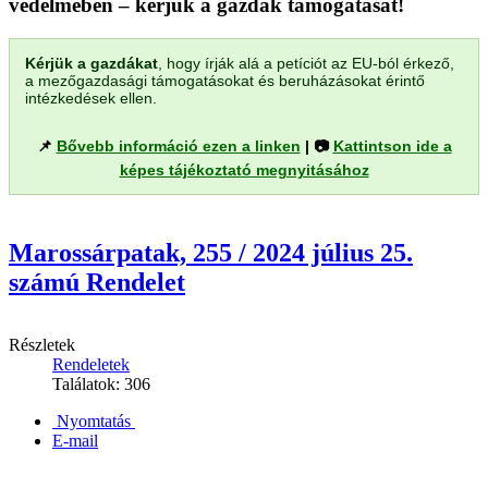
védelmében – kérjük a gazdák támogatását!
Kérjük a gazdákat
, hogy írják alá a petíciót az EU-ból érkező,
a mezőgazdasági támogatásokat és beruházásokat érintő
intézkedések ellen.
📌
Bővebb információ ezen a linken
| 📷
Kattintson ide a
képes tájékoztató megnyitásához
Marossárpatak, 255 / 2024 július 25.
számú Rendelet
Részletek
Rendeletek
Találatok: 306
Nyomtatás
E-mail