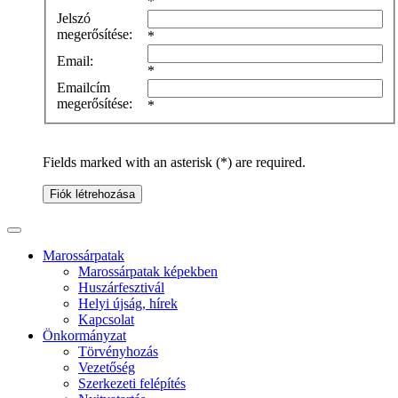
*
Jelszó
megerősítése:
*
Email:
*
Emailcím
megerősítése:
*
Fields marked with an asterisk (*) are required.
Fiók létrehozása
Marossárpatak
Marossárpatak képekben
Huszárfesztivál
Helyi újság, hírek
Kapcsolat
Önkormányzat
Törvényhozás
Vezetőség
Szerkezeti felépítés