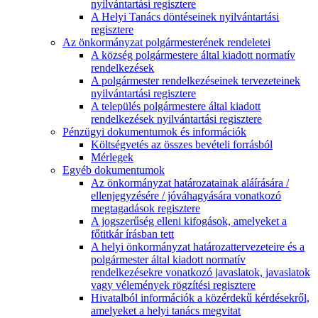
nyilvántartási regisztere
A Helyi Tanács döntéseinek nyilvántartási
regisztere
Az önkormányzat polgármesterének rendeletei
A község polgármestere által kiadott normatív
rendelkezések
A polgármester rendelkezéseinek tervezeteinek
nyilvántartási regisztere
A település polgármestere által kiadott
rendelkezések nyilvántartási regisztere
Pénzügyi dokumentumok és információk
Költségvetés az összes bevételi forrásból
Mérlegek
Egyéb dokumentumok
Az önkormányzat határozatainak aláírására /
ellenjegyzésére / jóváhagyására vonatkozó
megtagadások regisztere
A jogszerűség elleni kifogások, amelyeket a
főtitkár írásban tett
A helyi önkormányzat határozattervezeteire és a
polgármester által kiadott normatív
rendelkezésekre vonatkozó javaslatok, javaslatok
vagy vélemények rögzítési regisztere
Hivatalból információk a közérdekű kérdésekről,
amelyeket a helyi tanács megvitat