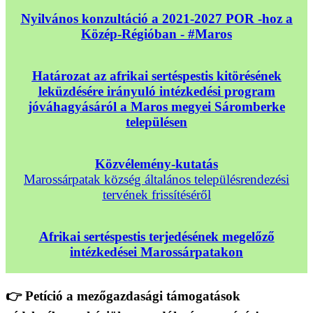
Nyilvános konzultáció a 2021-2027 POR -hoz a
Közép-Régióban - #Maros
Határozat az afrikai sertéspestis kitörésének
leküzdésére irányuló intézkedési program
jóváhagyásáról a Maros megyei Sáromberke
településen
Közvélemény-kutatás
Marossárpatak község általános településrendezési
tervének frissítéséről
Afrikai sertéspestis terjedésének megelőző
intézkedései Marossárpatakon
👉 Petíció a mezőgazdasági támogatások