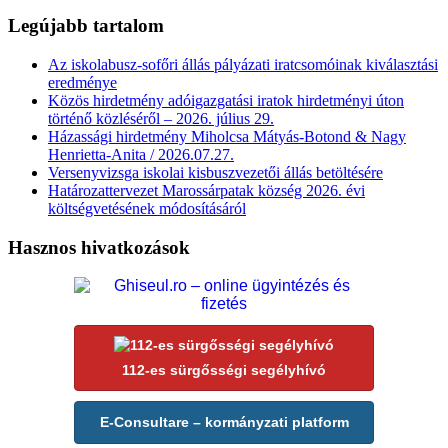
Legújabb tartalom
Az iskolabusz-sofőri állás pályázati iratcsomóinak kiválasztási
eredménye
Közös hirdetmény adóigazgatási iratok hirdetményi úton
történő közléséről – 2026. július 29.
Házassági hirdetmény Miholcsa Mátyás-Botond & Nagy
Henrietta-Anita / 2026.07.27.
Versenyvizsga iskolai kisbuszvezetői állás betöltésére
Határozattervezet Marossárpatak község 2026. évi
költségvetésének módosításáról
Hasznos hivatkozások
112-es sürgősségi segélyhívó
E-Consultare – kormányzati platform