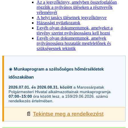
Az a jegyzőkönyv, amelyben összefoglalóan
rögzítik a nyilvános üléseken a résztvevők
véleményét
A helyi tanács üléseinek jegyzőkönyve
Házassági nyilatkozatok
Egyéb olyan dokumentumok, amelyeket a
törvény szerint nyilvánosságra kell hozni
Egyéb olyan dokumentumok, amelyek
nyilvánosságra hozatalát megfelelőnek és
szükségesnek tekintik
☀️ Munkaprogram a szélsőséges hőmérsékletek
időszakában
2026.07.01. és 2026.08.31. között
a Marossárpatak
Polgármesteri Hivatal alkalmazottainak munkaprogramja
07:00–15:00
óra között lesz, a 159/29.06.2026. számú
rendelkezés értelmében.
📄
Tekintse meg a rendelkezést