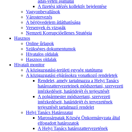
adás-vételi ajánlatai
A fizetési idézés kollektív bejelentése
Vagyonbevallások
Várostervezés
A bérjövedelem átláthatósága
Versenyek és vizsgák
Nemzeti Korrupcióellenes Stratégia
Hasznos
Online űrlapok
Szükséges dokumentumok
Hivatalos oldalak
Hasznos oldalak
Hivatali monitor
A közigazgatási-területi egység statútuma
A közigazgatási eljárásokra vonatkozó rendeletek
Rendelet, amely tartalmazza a Helyi Tanács
határozattervezeteinek módszertani, szervezeti
intézkedéseit, határidejét és terjesztését
A polgármester módszertani, szervezeti
intézkedéseit, határidejét és tervezetének
terjesztését tartalmazó rendelet
Helyi Tanács Határozatai
Marossárpatak Község Önkormányzata által
elfogadott határozatok
A Helyi Tanács határozattervezetének