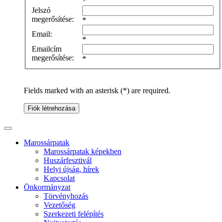
*
Jelszó
megerősítése:
*
Email:
*
Emailcím
megerősítése:
*
Fields marked with an asterisk (*) are required.
Fiók létrehozása
Marossárpatak
Marossárpatak képekben
Huszárfesztivál
Helyi újság, hírek
Kapcsolat
Önkormányzat
Törvényhozás
Vezetőség
Szerkezeti felépítés