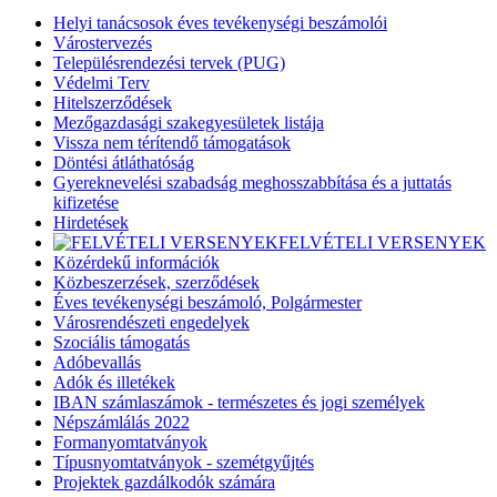
Helyi tanácsosok éves tevékenységi beszámolói
Várostervezés
Településrendezési tervek (PUG)
Védelmi Terv
Hitelszerződések
Mezőgazdasági szakegyesületek listája
Vissza nem térítendő támogatások
Döntési átláthatóság
Gyereknevelési szabadság meghosszabbítása és a juttatás
kifizetése
Hirdetések
FELVÉTELI VERSENYEK
Közérdekű információk
Közbeszerzések, szerződések
Éves tevékenységi beszámoló, Polgármester
Városrendészeti engedelyek
Szociális támogatás
Adóbevallás
Adók és illetékek
IBAN számlaszámok - természetes és jogi személyek
Népszámlálás 2022
Formanyomtatványok
Típusnyomtatványok - szemétgyűjtés
Projektek gazdálkodók számára