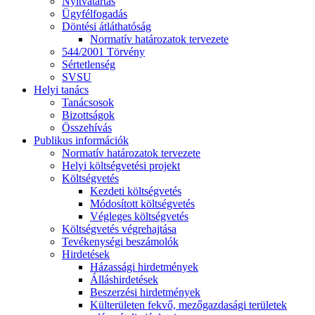
Nyitvatartás
Ügyfélfogadás
Döntési átláthatóság
Normatív határozatok tervezete
544/2001 Törvény
Sértetlenség
SVSU
Helyi tanács
Tanácsosok
Bizottságok
Összehívás
Publikus információk
Normatív határozatok tervezete
Helyi költségvetési projekt
Költségvetés
Kezdeti költségvetés
Módosított költségvetés
Végleges költségvetés
Költségvetés végrehajtása
Tevékenységi beszámolók
Hirdetések
Házassági hirdetmények
Álláshirdetések
Beszerzési hirdetmények
Külterületen fekvő, mezőgazdasági területek