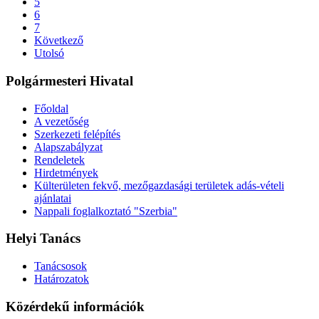
5
6
7
Következő
Utolsó
Polgármesteri Hivatal
Főoldal
A vezetőség
Szerkezeti felépítés
Alapszabályzat
Rendeletek
Hirdetmények
Külterületen fekvő, mezőgazdasági területek adás-vételi
ajánlatai
Nappali foglalkoztató "Szerbia"
Helyi Tanács
Tanácsosok
Határozatok
Közérdekű információk