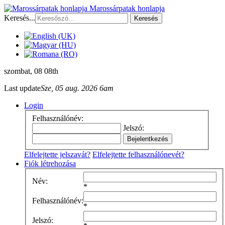
Marossárpatak honlapja
Keresés...
Keresés
szombat
, 08 08th
Last update
Sze, 05 aug. 2026 6am
Login
Felhasználónév:
Jelszó:
Elfelejtette jelszavát?
Elfelejtette felhasználónevét?
Fiók létrehozása
Név:
*
Felhasználónév:
*
Jelszó: