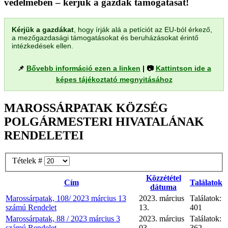
védelmében – kérjük a gazdák támogatását!
Kérjük a gazdákat
, hogy írják alá a petíciót az EU-ból érkező,
a mezőgazdasági támogatásokat és beruházásokat érintő
intézkedések ellen.
📌
Bővebb információ ezen a linken
| 📷
Kattintson ide a
képes tájékoztató megnyitásához
MAROSSÁRPATAK KÖZSÉG
POLGÁRMESTERI HIVATALÁNAK
RENDELETEI
Tételek #
Közzététel
Cím
Találatok
dátuma
Marossárpatak, 108/ 2023 március 13
2023. március
Találatok:
számú Rendelet
13.
401
Marossárpatak, 88 / 2023 március 3
2023. március
Találatok:
számú Rendelet
03.
362