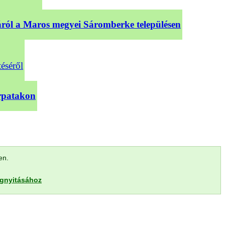
sáról a Maros megyei Sáromberke településen
téséről
árpatakon
len.
egnyitásához