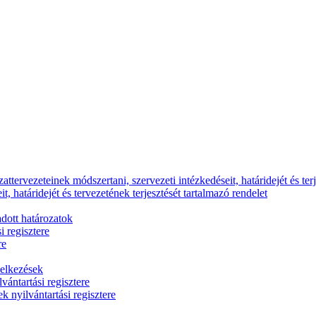
ttervezeteinek módszertani, szervezeti intézkedéseit, határidejét és terj
, határidejét és tervezetének terjesztését tartalmazó rendelet
dott határozatok
i regisztere
re
delkezések
vántartási regisztere
k nyilvántartási regisztere