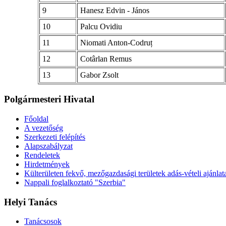
9
Hanesz Edvin - János
10
Palcu Ovidiu
11
Niomati Anton-Codruț
12
Cotârlan Remus
13
Gabor Zsolt
Polgármesteri Hivatal
Főoldal
A vezetőség
Szerkezeti felépítés
Alapszabályzat
Rendeletek
Hirdetmények
Külterületen fekvő, mezőgazdasági területek adás-vételi ajánlat
Nappali foglalkoztató "Szerbia"
Helyi Tanács
Tanácsosok