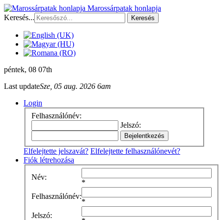
Marossárpatak honlapja
Keresés...
Keresés
péntek
, 08 07th
Last update
Sze, 05 aug. 2026 6am
Login
Felhasználónév:
Jelszó:
Elfelejtette jelszavát?
Elfelejtette felhasználónevét?
Fiók létrehozása
Név:
*
Felhasználónév:
*
Jelszó: