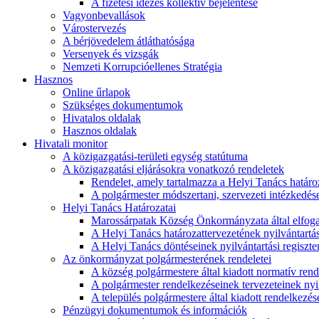
A fizetési idézés kollektív bejelentése
Vagyonbevallások
Várostervezés
A bérjövedelem átláthatósága
Versenyek és vizsgák
Nemzeti Korrupcióellenes Stratégia
Hasznos
Online űrlapok
Szükséges dokumentumok
Hivatalos oldalak
Hasznos oldalak
Hivatali monitor
A közigazgatási-területi egység statútuma
A közigazgatási eljárásokra vonatkozó rendeletek
Rendelet, amely tartalmazza a Helyi Tanács határoza
A polgármester módszertani, szervezeti intézkedéseit
Helyi Tanács Határozatai
Marossárpatak Község Önkormányzata által elfoga
A Helyi Tanács határozattervezetének nyilvántartás
A Helyi Tanács döntéseinek nyilvántartási regiszte
Az önkormányzat polgármesterének rendeletei
A község polgármestere által kiadott normatív ren
A polgármester rendelkezéseinek tervezeteinek nyil
A település polgármestere által kiadott rendelkezése
Pénzügyi dokumentumok és információk