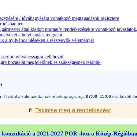
jegyzésére / jóváhagyására vonatkozó megtagadások regisztere
 írásban tett
lgármester által kiadott normatív rendelkezésekre vonatkozó javaslatok,
melyeket a helyi tanács megvitat
ik a nyilvános üléseken a résztvevők véleményét
zerint nyilvánosságra kell hozni
a hozatalát megfelelőnek és szükségesnek tekintik
n
i Hivatal alkalmazottainak munkaprogramja
07:00–15:00
óra között l
📄
Tekintse meg a rendelkezést
 konzultáció a 2021-2027 POR -hoz a Közép-Régióba