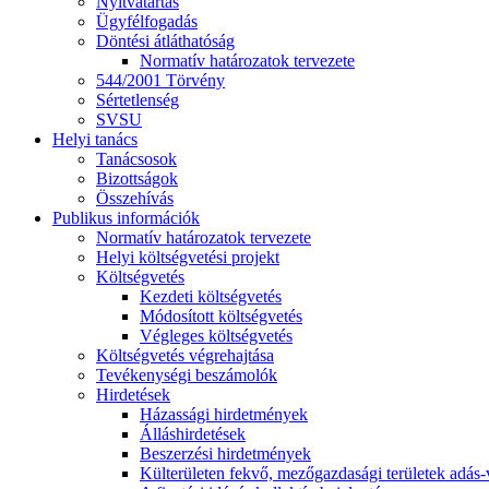
Nyitvatartás
Ügyfélfogadás
Döntési átláthatóság
Normatív határozatok tervezete
544/2001 Törvény
Sértetlenség
SVSU
Helyi tanács
Tanácsosok
Bizottságok
Összehívás
Publikus információk
Normatív határozatok tervezete
Helyi költségvetési projekt
Költségvetés
Kezdeti költségvetés
Módosított költségvetés
Végleges költségvetés
Költségvetés végrehajtása
Tevékenységi beszámolók
Hirdetések
Házassági hirdetmények
Álláshirdetések
Beszerzési hirdetmények
Külterületen fekvő, mezőgazdasági területek adás-vé