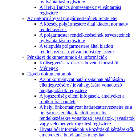
nyilvántartási regisztere
A Helyi Tanács döntéseinek nyilvántartási
regisztere
Az önkormányzat polgármesterének rendeletei
A község polgármestere által kiadott normatív
rendelkezések
A polgármester rendelkezéseinek tervezeteinek
nyilvántartási regisztere
A település polgármestere által kiadott
rendelkezések nyilvántartási regisztere
Pénzügyi dokumentumok és információk
Költségvetés az összes bevételi forrásból
Mérlegek
Egyéb dokumentumok
Az önkormányzat határozatainak aláírására /
ellenjegyzésére / jóváhagyására vonatkozó
megtagadások regisztere
A jogszerűség elleni kifogások, amelyeket a
főtitkár írásban tett
A helyi önkormányzat határozattervezeteire és a
polgármester által kiadott normatív
rendelkezésekre vonatkozó javaslatok, javaslatok
vagy vélemények rögzítési regisztere
Hivatalból információk a közérdekű kérdésekről,
amelyeket a helyi tanács megvitat