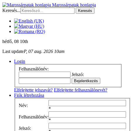
Marossárpatak honlapja
Keresés...
Keresés
hétfő
, 08 10th
Last update
P, 07 aug. 2026 10am
Login
Felhasználónév:
Jelszó:
Elfelejtette jelszavát?
Elfelejtette felhasználónevét?
Fiók létrehozása
Név:
*
Felhasználónév:
*
Jelszó: