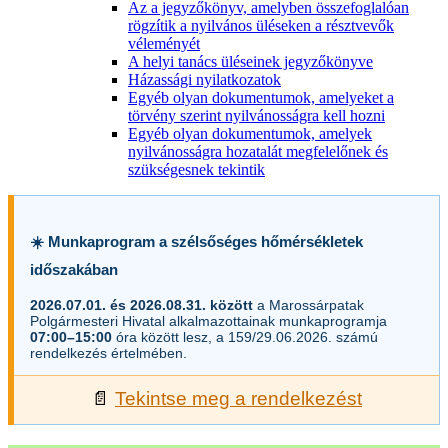
Az a jegyzőkönyv, amelyben összefoglalóan
rögzítik a nyilvános üléseken a résztvevők
véleményét
A helyi tanács üléseinek jegyzőkönyve
Házassági nyilatkozatok
Egyéb olyan dokumentumok, amelyeket a
törvény szerint nyilvánosságra kell hozni
Egyéb olyan dokumentumok, amelyek
nyilvánosságra hozatalát megfelelőnek és
szükségesnek tekintik
☀️ Munkaprogram a szélsőséges hőmérsékletek
időszakában
2026.07.01. és 2026.08.31. között
a Marossárpatak
Polgármesteri Hivatal alkalmazottainak munkaprogramja
07:00–15:00
óra között lesz, a 159/29.06.2026. számú
rendelkezés értelmében.
📄
Tekintse meg a rendelkezést