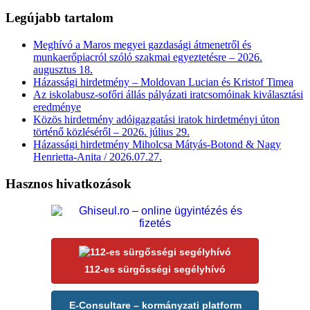
Legújabb tartalom
Meghívó a Maros megyei gazdasági átmenetről és
munkaerőpiacról szóló szakmai egyeztetésre – 2026.
augusztus 18.
Házassági hirdetmény – Moldovan Lucian és Kristof Timea
Az iskolabusz-sofőri állás pályázati iratcsomóinak kiválasztási
eredménye
Közös hirdetmény adóigazgatási iratok hirdetményi úton
történő közléséről – 2026. július 29.
Házassági hirdetmény Miholcsa Mátyás-Botond & Nagy
Henrietta-Anita / 2026.07.27.
Hasznos hivatkozások
112-es sürgősségi segélyhívó
E-Consultare – kormányzati platform