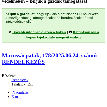
védelmében – kérjük a gazdák támogatását!
Kérjük a gazdákat
, hogy írják alá a petíciót az EU-ból érkező,
a mezőgazdasági támogatásokat és beruházásokat érintő
intézkedések ellen.
📌
Bővebb információ ezen a linken
| 📷
Kattintson ide a
képes tájékoztató megnyitásához
Marossárpatak, 178/2025.06.24. számú
RENDELKEZÉS
Részletek
Rendeletek
Találatok: 151
Nyomtatás
E-mail