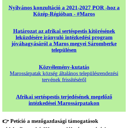
Nyilvános konzultáció a 2021-2027 POR -hoz a
Közép-Régióban - #Maros
Határozat az afrikai sertéspestis kitörésének
leküzdésére irányuló intézkedési program
jóváhagyásáról a Maros megyei Sáromberke
településen
Közvélemény-kutatás
Marossárpatak község általános településrendezési
tervének frissítéséről
Afrikai sertéspestis terjedésének megelőző
intézkedései Marossárpatakon
👉 Petíció a mezőgazdasági támogatások