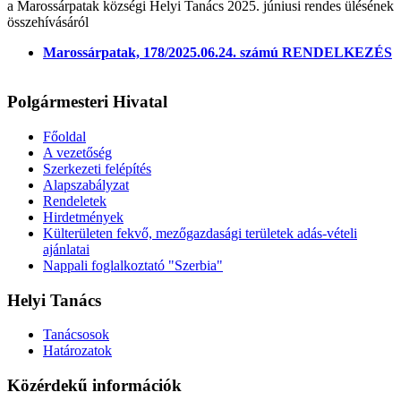
a Marossárpatak községi Helyi Tanács 2025. júniusi rendes ülésének
összehívásáról
Marossárpatak, 178/2025.06.24. számú RENDELKEZÉS
Polgármesteri Hivatal
Főoldal
A vezetőség
Szerkezeti felépítés
Alapszabályzat
Rendeletek
Hirdetmények
Külterületen fekvő, mezőgazdasági területek adás-vételi
ajánlatai
Nappali foglalkoztató "Szerbia"
Helyi Tanács
Tanácsosok
Határozatok
Közérdekű információk