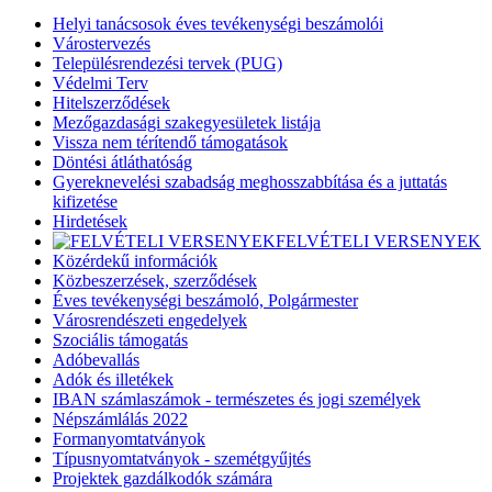
Helyi tanácsosok éves tevékenységi beszámolói
Várostervezés
Településrendezési tervek (PUG)
Védelmi Terv
Hitelszerződések
Mezőgazdasági szakegyesületek listája
Vissza nem térítendő támogatások
Döntési átláthatóság
Gyereknevelési szabadság meghosszabbítása és a juttatás
kifizetése
Hirdetések
FELVÉTELI VERSENYEK
Közérdekű információk
Közbeszerzések, szerződések
Éves tevékenységi beszámoló, Polgármester
Városrendészeti engedelyek
Szociális támogatás
Adóbevallás
Adók és illetékek
IBAN számlaszámok - természetes és jogi személyek
Népszámlálás 2022
Formanyomtatványok
Típusnyomtatványok - szemétgyűjtés
Projektek gazdálkodók számára