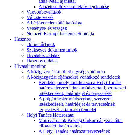
adás-vételi ajánlatai
A fizetési idézés kollektív bejelentése
Vagyonbevallások
Várostervezés
A bérjövedelem átláthatósága
Versenyek és vizsgák
Nemzeti Korrupcióellenes Stratégia
Hasznos
Online űrlapok
Szükséges dokumentumok
Hivatalos oldalak
Hasznos oldalak
Hivatali monitor
A közigazgatási-területi egység statútuma
A közigazgatási eljárásokra vonatkozó rendeletek
Rendelet, amely tartalmazza a Helyi Tanács
határozattervezeteinek módszertani, szervezeti
intézkedéseit, határidejét és terjesztését
A polgármester módszertani, szervezeti
intézkedéseit, határidejét és tervezetének
terjesztését tartalmazó rendelet
Helyi Tanács Határozatai
Marossárpatak Község Önkormányzata által
elfogadott határozatok
A Helyi Tanács határozattervezetének