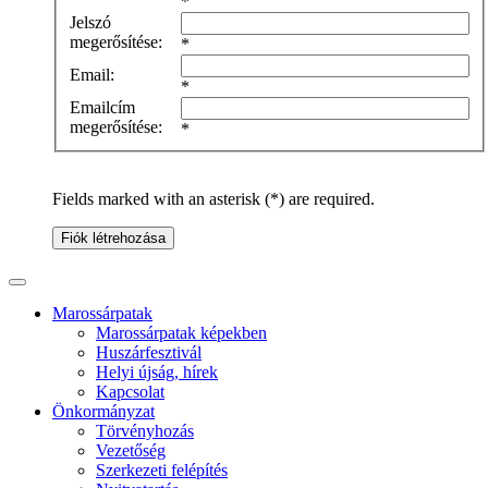
*
Jelszó
megerősítése:
*
Email:
*
Emailcím
megerősítése:
*
Fields marked with an asterisk (*) are required.
Fiók létrehozása
Marossárpatak
Marossárpatak képekben
Huszárfesztivál
Helyi újság, hírek
Kapcsolat
Önkormányzat
Törvényhozás
Vezetőség
Szerkezeti felépítés