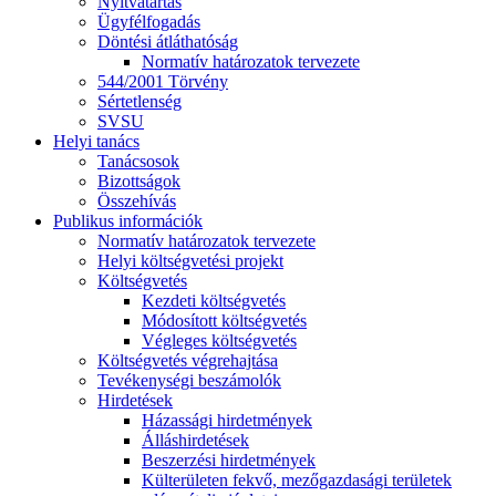
Nyitvatartás
Ügyfélfogadás
Döntési átláthatóság
Normatív határozatok tervezete
544/2001 Törvény
Sértetlenség
SVSU
Helyi tanács
Tanácsosok
Bizottságok
Összehívás
Publikus információk
Normatív határozatok tervezete
Helyi költségvetési projekt
Költségvetés
Kezdeti költségvetés
Módosított költségvetés
Végleges költségvetés
Költségvetés végrehajtása
Tevékenységi beszámolók
Hirdetések
Házassági hirdetmények
Álláshirdetések
Beszerzési hirdetmények
Külterületen fekvő, mezőgazdasági területek