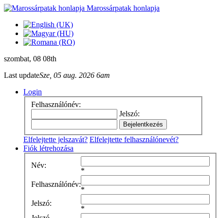
Marossárpatak honlapja
szombat
, 08 08th
Last update
Sze, 05 aug. 2026 6am
Login
Felhasználónév:
Jelszó:
Elfelejtette jelszavát?
Elfelejtette felhasználónevét?
Fiók létrehozása
Név:
*
Felhasználónév:
*
Jelszó:
*
Jelszó