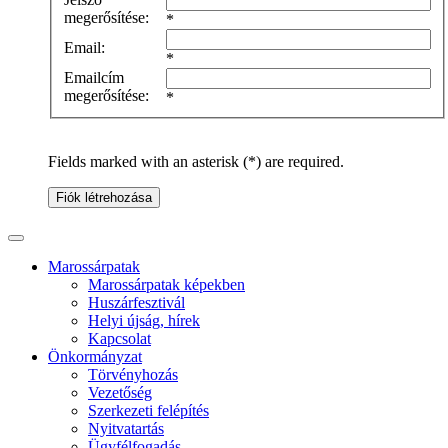
megerősítése:
*
Email:
*
Emailcím
megerősítése:
*
Fields marked with an asterisk (*) are required.
Fiók létrehozása
Marossárpatak
Marossárpatak képekben
Huszárfesztivál
Helyi újság, hírek
Kapcsolat
Önkormányzat
Törvényhozás
Vezetőség
Szerkezeti felépítés
Nyitvatartás
Ügyfélfogadás