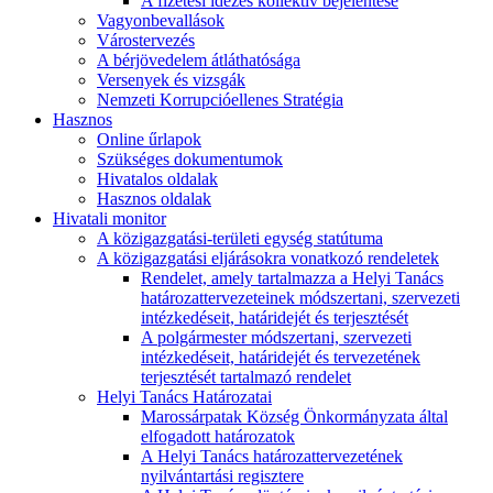
A fizetési idézés kollektív bejelentése
Vagyonbevallások
Várostervezés
A bérjövedelem átláthatósága
Versenyek és vizsgák
Nemzeti Korrupcióellenes Stratégia
Hasznos
Online űrlapok
Szükséges dokumentumok
Hivatalos oldalak
Hasznos oldalak
Hivatali monitor
A közigazgatási-területi egység statútuma
A közigazgatási eljárásokra vonatkozó rendeletek
Rendelet, amely tartalmazza a Helyi Tanács
határozattervezeteinek módszertani, szervezeti
intézkedéseit, határidejét és terjesztését
A polgármester módszertani, szervezeti
intézkedéseit, határidejét és tervezetének
terjesztését tartalmazó rendelet
Helyi Tanács Határozatai
Marossárpatak Község Önkormányzata által
elfogadott határozatok
A Helyi Tanács határozattervezetének
nyilvántartási regisztere