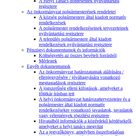
A Helyi Tanács döntéseinek nyilvántartási
regisztere
Az önkormányzat polgármesterének rendeletei
A község polgármestere által kiadott normatív
rendelkezések
A polgármester rendelkezéseinek tervezeteinek
nyilvántartási regisztere
A település polgármestere által kiadott
rendelkezések nyilvántartási regisztere
Pénzügyi dokumentumok és információk
Költségvetés az összes bevételi forrásból
Mérlegek
Egyéb dokumentumok
Az önkormányzat határozatainak aláírására /
ellenjegyzésére / jóváhagyására vonatkozó
megtagadások regisztere
A jogszerűség elleni kifogások, amelyeket a
főtitkár írásban tett
A helyi önkormányzat határozattervezeteire és a
polgármester által kiadott normatív
rendelkezésekre vonatkozó javaslatok, javaslatok
vagy vélemények rögzítési regisztere
Hivatalból információk a közérdekű kérdésekről,
amelyeket a helyi tanács megvitat
Az a jegyzőkönyv, amelyben összefoglalóan