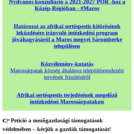
Nyilvános konzultáció a 2021-2027 POR -hoz a
Közép-Régióban - #Maros
Határozat az afrikai sertéspestis kitörésének
leküzdésére irányuló intézkedési program
jóváhagyásáról a Maros megyei Sáromberke
településen
Közvélemény-kutatás
Marossárpatak község általános településrendezési
tervének frissítéséről
Afrikai sertéspestis terjedésének megelőző
intézkedései Marossárpatakon
👉 Petíció a mezőgazdasági támogatások
védelmében – kérjük a gazdák támogatását!