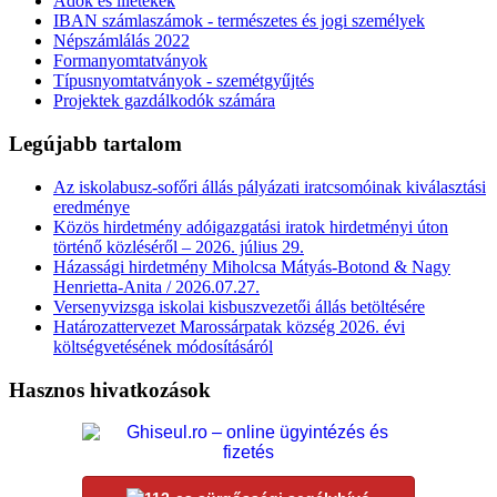
Adók és illetékek
IBAN számlaszámok - természetes és jogi személyek
Népszámlálás 2022
Formanyomtatványok
Típusnyomtatványok - szemétgyűjtés
Projektek gazdálkodók számára
Legújabb tartalom
Az iskolabusz-sofőri állás pályázati iratcsomóinak kiválasztási
eredménye
Közös hirdetmény adóigazgatási iratok hirdetményi úton
történő közléséről – 2026. július 29.
Házassági hirdetmény Miholcsa Mátyás-Botond & Nagy
Henrietta-Anita / 2026.07.27.
Versenyvizsga iskolai kisbuszvezetői állás betöltésére
Határozattervezet Marossárpatak község 2026. évi
költségvetésének módosításáról
Hasznos hivatkozások