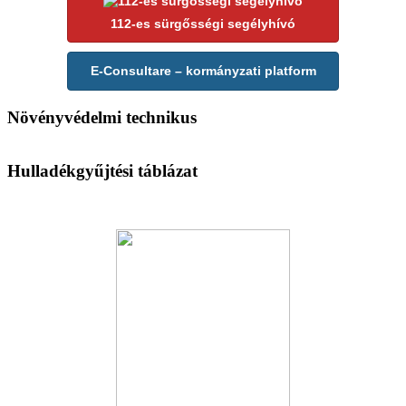
112-es sürgősségi segélyhívó
E-Consultare – kormányzati platform
Növényvédelmi technikus
Hulladékgyűjtési táblázat