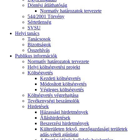
Döntési átláthatóság
Normatív határozatok tervezete
544/2001 Törvény
Sértetlenség
SVSU
Helyi tanács
Tanácsosok
Bizottságok
Összehívás
Publikus információk
Normatív határozatok tervezete
Helyi költségvetési projekt
Költségvetés
Kezdeti költségvetés
Módosított költségvetés
Végleges költségvetés
Költségvetés végrehajtása
Tevékenységi beszámolók
Hirdetések
Házassági hirdetmények
Álláshirdetések
Beszerzési hirdetmények
Külterületen fekvő, mezőgazdasági területek
adás-vételi ajánlatai