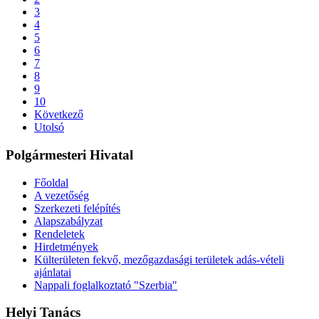
3
4
5
6
7
8
9
10
Következő
Utolsó
Polgármesteri Hivatal
Főoldal
A vezetőség
Szerkezeti felépítés
Alapszabályzat
Rendeletek
Hirdetmények
Külterületen fekvő, mezőgazdasági területek adás-vételi
ajánlatai
Nappali foglalkoztató "Szerbia"
Helyi Tanács