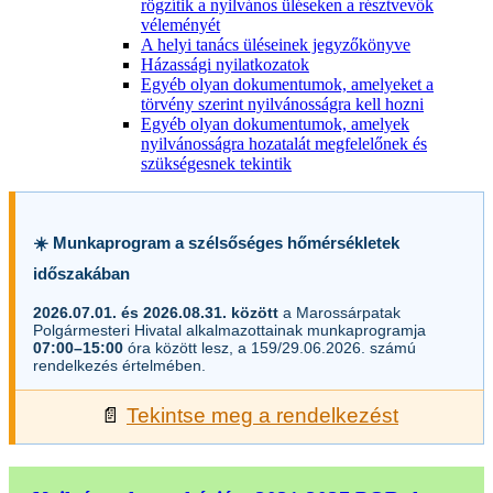
rögzítik a nyilvános üléseken a résztvevők
véleményét
A helyi tanács üléseinek jegyzőkönyve
Házassági nyilatkozatok
Egyéb olyan dokumentumok, amelyeket a
törvény szerint nyilvánosságra kell hozni
Egyéb olyan dokumentumok, amelyek
nyilvánosságra hozatalát megfelelőnek és
szükségesnek tekintik
☀️ Munkaprogram a szélsőséges hőmérsékletek
időszakában
2026.07.01. és 2026.08.31. között
a Marossárpatak
Polgármesteri Hivatal alkalmazottainak munkaprogramja
07:00–15:00
óra között lesz, a 159/29.06.2026. számú
rendelkezés értelmében.
📄
Tekintse meg a rendelkezést