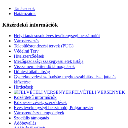
Tanácsosok
Határozatok
Közérdekű információk
Helyi tanácsosok éves tevékenységi beszámolói
Várostervezés
Településrendezési tervek (PUG)
Védelmi Terv
Hitelszerződések
Mezőgazdasági szakegyesületek listája
Vissza nem térítendő támogatások
Döntési átláthatóság
Gyereknevelési szabadság meghosszabbítása és a juttatás
kifizetése
Hirdetések
FELVÉTELI VERSENYEK
Közérdekű információk
Közbeszerzések, szerződések
Éves tevékenységi beszámoló, Polgármester
Városrendészeti engedelyek
Szociális támogatás
Adóbevallás