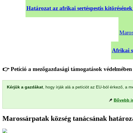
Határozat az afrikai sertéspestis kitörésé
Maross
Afrikai 
👉 Petíció a mezőgazdasági támogatások védelmében 
Kérjük a gazdákat
, hogy írják alá a petíciót az EU-ból érkező, 
📌
Bővebb i
Marossárpatak község tanácsának határoza