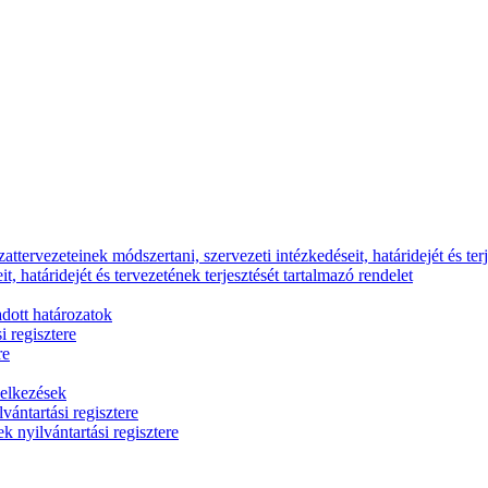
ttervezeteinek módszertani, szervezeti intézkedéseit, határidejét és terj
, határidejét és tervezetének terjesztését tartalmazó rendelet
dott határozatok
i regisztere
re
delkezések
vántartási regisztere
k nyilvántartási regisztere