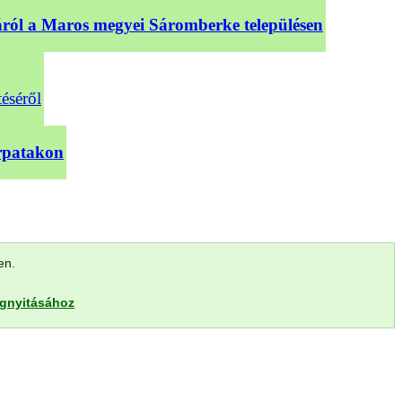
sáról a Maros megyei Sáromberke településen
téséről
árpatakon
len.
egnyitásához