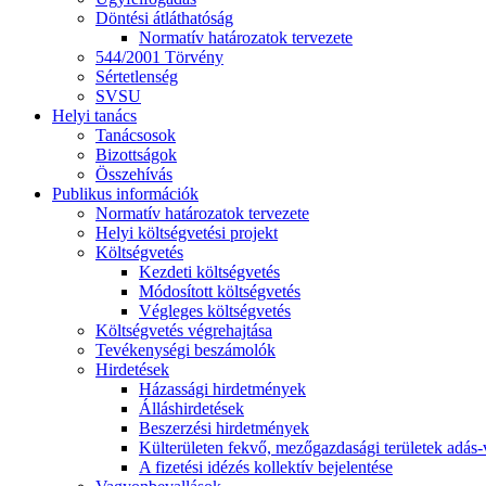
Döntési átláthatóság
Normatív határozatok tervezete
544/2001 Törvény
Sértetlenség
SVSU
Helyi tanács
Tanácsosok
Bizottságok
Összehívás
Publikus információk
Normatív határozatok tervezete
Helyi költségvetési projekt
Költségvetés
Kezdeti költségvetés
Módosított költségvetés
Végleges költségvetés
Költségvetés végrehajtása
Tevékenységi beszámolók
Hirdetések
Házassági hirdetmények
Álláshirdetések
Beszerzési hirdetmények
Külterületen fekvő, mezőgazdasági területek adás-vé
A fizetési idézés kollektív bejelentése