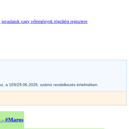
 javaslatok vagy vélemények rögzítési regisztere
esz, a 159/29.06.2026. számú rendelkezés értelmében.
n - #Maros