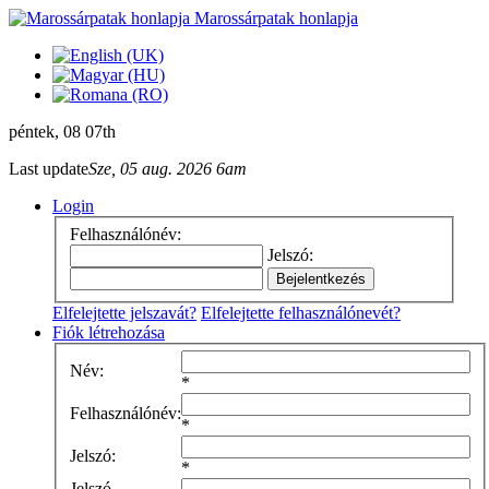
Marossárpatak honlapja
péntek
, 08 07th
Last update
Sze, 05 aug. 2026 6am
Login
Felhasználónév:
Jelszó:
Elfelejtette jelszavát?
Elfelejtette felhasználónevét?
Fiók létrehozása
Név:
*
Felhasználónév:
*
Jelszó:
*
Jelszó