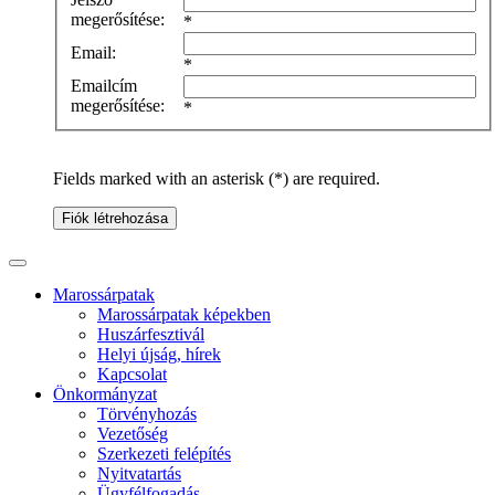
megerősítése:
*
Email:
*
Emailcím
megerősítése:
*
Fields marked with an asterisk (*) are required.
Fiók létrehozása
Marossárpatak
Marossárpatak képekben
Huszárfesztivál
Helyi újság, hírek
Kapcsolat
Önkormányzat
Törvényhozás
Vezetőség
Szerkezeti felépítés
Nyitvatartás
Ügyfélfogadás