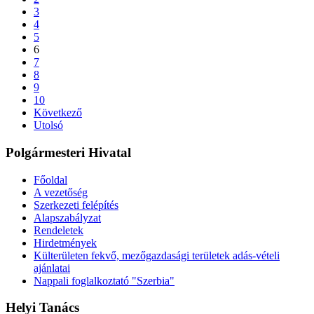
3
4
5
6
7
8
9
10
Következő
Utolsó
Polgármesteri Hivatal
Főoldal
A vezetőség
Szerkezeti felépítés
Alapszabályzat
Rendeletek
Hirdetmények
Külterületen fekvő, mezőgazdasági területek adás-vételi
ajánlatai
Nappali foglalkoztató "Szerbia"
Helyi Tanács