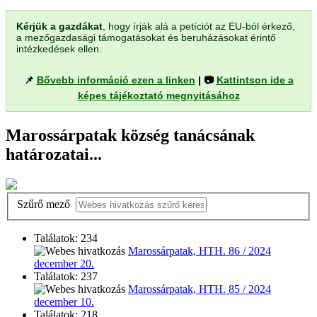
Kérjük a gazdákat
, hogy írják alá a petíciót az EU-ból érkező,
a mezőgazdasági támogatásokat és beruházásokat érintő
intézkedések ellen.
📌
Bővebb információ ezen a linken
| 📷
Kattintson ide a
képes tájékoztató megnyitásához
Marossárpatak község tanácsának
határozatai...
Szűrő mező
Találatok: 234
Marossárpatak, HTH. 86 / 2024
december 20.
Találatok: 237
Marossárpatak, HTH. 85 / 2024
december 10.
Találatok: 218