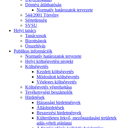
Döntési átláthatóság
Normatív határozatok tervezete
544/2001 Törvény
Sértetlenség
SVSU
Helyi tanács
Tanácsosok
Bizottságok
Összehívás
Publikus információk
Normatív határozatok tervezete
Helyi költségvetési projekt
Költségvetés
Kezdeti költségvetés
Módosított költségvetés
Végleges költségvetés
Költségvetés végrehajtása
Tevékenységi beszámolók
Hirdetések
Házassági hirdetmények
Álláshirdetések
Beszerzési hirdetmények
Külterületen fekvő, mezőgazdasági területek
adás-vételi ajánlatai