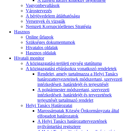
A fizetési idézés kollektív bejelentése
Vagyonbevallások
Várostervezés
A bérjövedelem átláthatósága
Versenyek és vizsgák
Nemzeti Korrupcióellenes Stratégia
Hasznos
Online űrlapok
Szükséges dokumentumok
Hivatalos oldalak
Hasznos oldalak
Hivatali monitor
A közigazgatási-területi egység statútuma
A közigazgatási eljárásokra vonatkozó rendeletek
Rendelet, amely tartalmazza a Helyi Tanács
határozattervezeteinek módszertani, szervezeti
intézkedéseit, határidejét és terjesztését
A polgármester módszertani, szervezeti
intézkedéseit, határidejét és tervezetének
terjesztését tartalmazó rendelet
Helyi Tanács Határozatai
Marossárpatak Község Önkormányzata által
elfogadott határozatok
A Helyi Tanács határozattervezetének
nyilvántartási regisztere