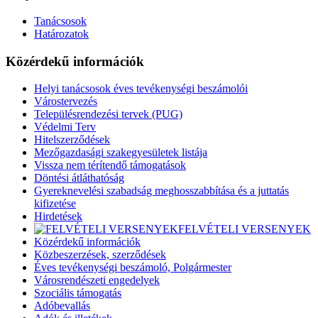
Tanácsosok
Határozatok
Közérdekű információk
Helyi tanácsosok éves tevékenységi beszámolói
Várostervezés
Településrendezési tervek (PUG)
Védelmi Terv
Hitelszerződések
Mezőgazdasági szakegyesületek listája
Vissza nem térítendő támogatások
Döntési átláthatóság
Gyereknevelési szabadság meghosszabbítása és a juttatás
kifizetése
Hirdetések
FELVÉTELI VERSENYEK
Közérdekű információk
Közbeszerzések, szerződések
Éves tevékenységi beszámoló, Polgármester
Városrendészeti engedelyek
Szociális támogatás
Adóbevallás