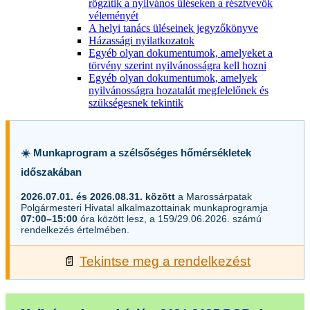
rögzítik a nyilvános üléseken a résztvevők
véleményét
A helyi tanács üléseinek jegyzőkönyve
Házassági nyilatkozatok
Egyéb olyan dokumentumok, amelyeket a
törvény szerint nyilvánosságra kell hozni
Egyéb olyan dokumentumok, amelyek
nyilvánosságra hozatalát megfelelőnek és
szükségesnek tekintik
☀️ Munkaprogram a szélsőséges hőmérsékletek
időszakában
2026.07.01. és 2026.08.31. között
a Marossárpatak
Polgármesteri Hivatal alkalmazottainak munkaprogramja
07:00–15:00
óra között lesz, a 159/29.06.2026. számú
rendelkezés értelmében.
📄
Tekintse meg a rendelkezést