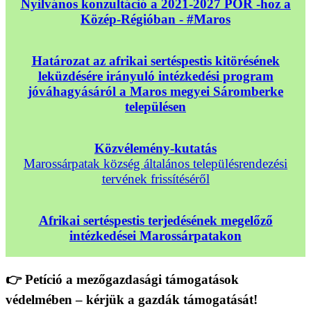
Nyilvános konzultáció a 2021-2027 POR -hoz a
Közép-Régióban - #Maros
Határozat az afrikai sertéspestis kitörésének
leküzdésére irányuló intézkedési program
jóváhagyásáról a Maros megyei Sáromberke
településen
Közvélemény-kutatás
Marossárpatak község általános településrendezési
tervének frissítéséről
Afrikai sertéspestis terjedésének megelőző
intézkedései Marossárpatakon
👉 Petíció a mezőgazdasági támogatások
védelmében – kérjük a gazdák támogatását!