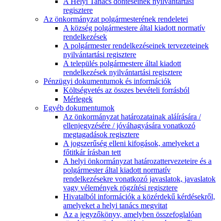
A Helyi Tanács döntéseinek nyilvántartási
regisztere
Az önkormányzat polgármesterének rendeletei
A község polgármestere által kiadott normatív
rendelkezések
A polgármester rendelkezéseinek tervezeteinek
nyilvántartási regisztere
A település polgármestere által kiadott
rendelkezések nyilvántartási regisztere
Pénzügyi dokumentumok és információk
Költségvetés az összes bevételi forrásból
Mérlegek
Egyéb dokumentumok
Az önkormányzat határozatainak aláírására /
ellenjegyzésére / jóváhagyására vonatkozó
megtagadások regisztere
A jogszerűség elleni kifogások, amelyeket a
főtitkár írásban tett
A helyi önkormányzat határozattervezeteire és a
polgármester által kiadott normatív
rendelkezésekre vonatkozó javaslatok, javaslatok
vagy vélemények rögzítési regisztere
Hivatalból információk a közérdekű kérdésekről,
amelyeket a helyi tanács megvitat
Az a jegyzőkönyv, amelyben összefoglalóan