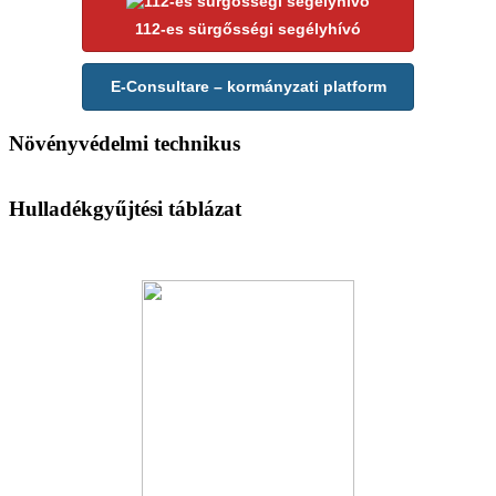
112-es sürgősségi segélyhívó
E-Consultare – kormányzati platform
Növényvédelmi technikus
Hulladékgyűjtési táblázat