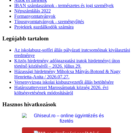
Adók és illetékek
IBAN számlaszámok - természetes és jogi személyek
Népszámlálás 2022
Formanyomtatványok
Típusnyomtatványok - szemétgyűjtés
Projektek gazdálkodók számára
Legújabb tartalom
Az iskolabusz-sofőri állás pályázati iratcsomóinak kiválasztási
eredménye
Közös hirdetmény adóigazgatási iratok hirdetményi úton
történő közléséről – 2026. július 29.
Házassági hirdetmény Miholcsa Mátyás-Botond & Nagy
Henrietta-Anita / 2026.07.27.
Versenyvizsga iskolai kisbuszvezetői állás betöltésére
Határozattervezet Marossárpatak község 2026. évi
költségvetésének módosításáról
Hasznos hivatkozások