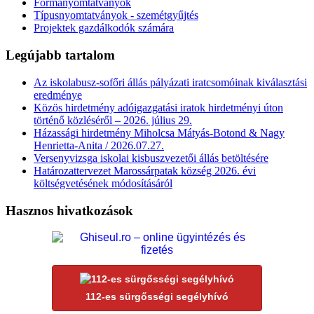
Formanyomtatványok
Típusnyomtatványok - szemétgyűjtés
Projektek gazdálkodók számára
Legújabb tartalom
Az iskolabusz-sofőri állás pályázati iratcsomóinak kiválasztási
eredménye
Közös hirdetmény adóigazgatási iratok hirdetményi úton
történő közléséről – 2026. július 29.
Házassági hirdetmény Miholcsa Mátyás-Botond & Nagy
Henrietta-Anita / 2026.07.27.
Versenyvizsga iskolai kisbuszvezetői állás betöltésére
Határozattervezet Marossárpatak község 2026. évi
költségvetésének módosításáról
Hasznos hivatkozások
112-es sürgősségi segélyhívó