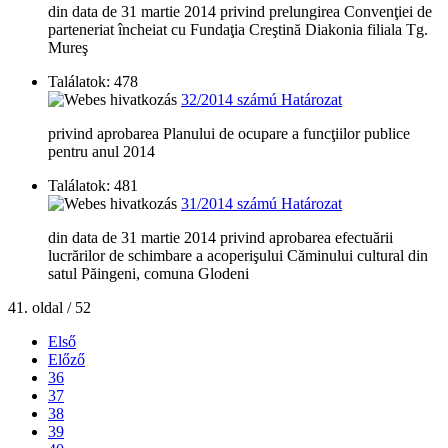
din data de 31 martie 2014 privind prelungirea Convenţiei de
parteneriat încheiat cu Fundaţia Creştină Diakonia filiala Tg.
Mureş
Találatok: 478
32/2014 számú Határozat
privind aprobarea Planului de ocupare a funcţiilor publice
pentru anul 2014
Találatok: 481
31/2014 számú Határozat
din data de 31 martie 2014 privind aprobarea efectuării
lucrărilor de schimbare a acoperişului Căminului cultural din
satul Păingeni, comuna Glodeni
41. oldal / 52
Első
Előző
36
37
38
39