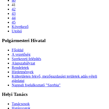
40
41
42
43
44
45
Következő
Utolsó
Polgármesteri Hivatal
Főoldal
A vezetőség
Szerkezeti felépítés
Alapszabályzat
Rendeletek
Hirdetmények
Külterületen fekvő, mezőgazdasági területek adás-vételi
ajánlatai
Nappali foglalkoztató "Szerbia"
Helyi Tanács
Tanácsosok
Határozatok