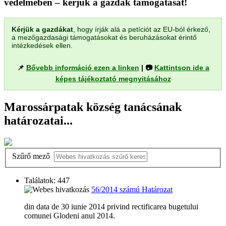
védelmében – kérjük a gazdák támogatását!
Kérjük a gazdákat
, hogy írják alá a petíciót az EU-ból érkező,
a mezőgazdasági támogatásokat és beruházásokat érintő
intézkedések ellen.
📌
Bővebb információ ezen a linken
| 📷
Kattintson ide a
képes tájékoztató megnyitásához
Marossárpatak község tanácsának
határozatai...
Szűrő mező
Találatok: 447
56/2014 számú Határozat
din data de 30 iunie 2014 privind rectificarea bugetului
comunei Glodeni anul 2014.