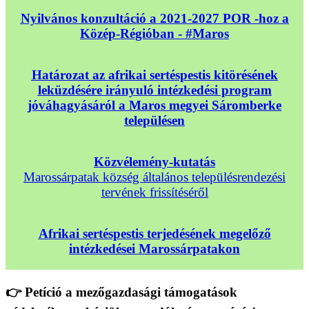
Nyilvános konzultáció a 2021-2027 POR -hoz a
Közép-Régióban - #Maros
Határozat az afrikai sertéspestis kitörésének
leküzdésére irányuló intézkedési program
jóváhagyásáról a Maros megyei Sáromberke
településen
Közvélemény-kutatás
Marossárpatak község általános településrendezési
tervének frissítéséről
Afrikai sertéspestis terjedésének megelőző
intézkedései Marossárpatakon
👉 Petíció a mezőgazdasági támogatások