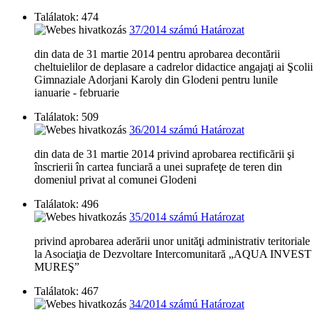
Találatok: 474
37/2014 számú Határozat
din data de 31 martie 2014 pentru aprobarea decontării
cheltuielilor de deplasare a cadrelor didactice angajaţi ai Şcolii
Gimnaziale Adorjani Karoly din Glodeni pentru lunile
ianuarie - februarie
Találatok: 509
36/2014 számú Határozat
din data de 31 martie 2014 privind aprobarea rectificării şi
înscrierii în cartea funciară a unei suprafeţe de teren din
domeniul privat al comunei Glodeni
Találatok: 496
35/2014 számú Határozat
privind aprobarea aderării unor unităţi administrativ teritoriale
la Asociaţia de Dezvoltare Intercomunitară „AQUA INVEST
MUREŞ”
Találatok: 467
34/2014 számú Határozat