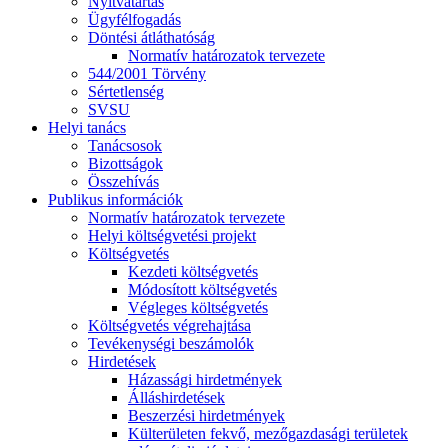
Nyitvatartás
Ügyfélfogadás
Döntési átláthatóság
Normatív határozatok tervezete
544/2001 Törvény
Sértetlenség
SVSU
Helyi tanács
Tanácsosok
Bizottságok
Összehívás
Publikus információk
Normatív határozatok tervezete
Helyi költségvetési projekt
Költségvetés
Kezdeti költségvetés
Módosított költségvetés
Végleges költségvetés
Költségvetés végrehajtása
Tevékenységi beszámolók
Hirdetések
Házassági hirdetmények
Álláshirdetések
Beszerzési hirdetmények
Külterületen fekvő, mezőgazdasági területek