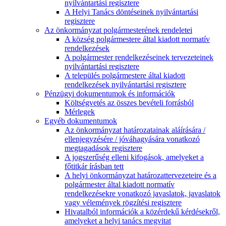
nyilvántartási regisztere
A Helyi Tanács döntéseinek nyilvántartási
regisztere
Az önkormányzat polgármesterének rendeletei
A község polgármestere által kiadott normatív
rendelkezések
A polgármester rendelkezéseinek tervezeteinek
nyilvántartási regisztere
A település polgármestere által kiadott
rendelkezések nyilvántartási regisztere
Pénzügyi dokumentumok és információk
Költségvetés az összes bevételi forrásból
Mérlegek
Egyéb dokumentumok
Az önkormányzat határozatainak aláírására /
ellenjegyzésére / jóváhagyására vonatkozó
megtagadások regisztere
A jogszerűség elleni kifogások, amelyeket a
főtitkár írásban tett
A helyi önkormányzat határozattervezeteire és a
polgármester által kiadott normatív
rendelkezésekre vonatkozó javaslatok, javaslatok
vagy vélemények rögzítési regisztere
Hivatalból információk a közérdekű kérdésekről,
amelyeket a helyi tanács megvitat