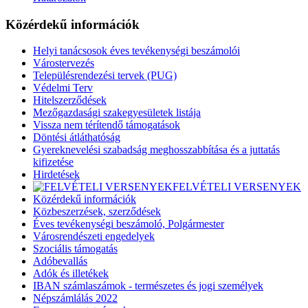
Közérdekű információk
Helyi tanácsosok éves tevékenységi beszámolói
Várostervezés
Településrendezési tervek (PUG)
Védelmi Terv
Hitelszerződések
Mezőgazdasági szakegyesületek listája
Vissza nem térítendő támogatások
Döntési átláthatóság
Gyereknevelési szabadság meghosszabbítása és a juttatás
kifizetése
Hirdetések
FELVÉTELI VERSENYEK
Közérdekű információk
Közbeszerzések, szerződések
Éves tevékenységi beszámoló, Polgármester
Városrendészeti engedelyek
Szociális támogatás
Adóbevallás
Adók és illetékek
IBAN számlaszámok - természetes és jogi személyek
Népszámlálás 2022