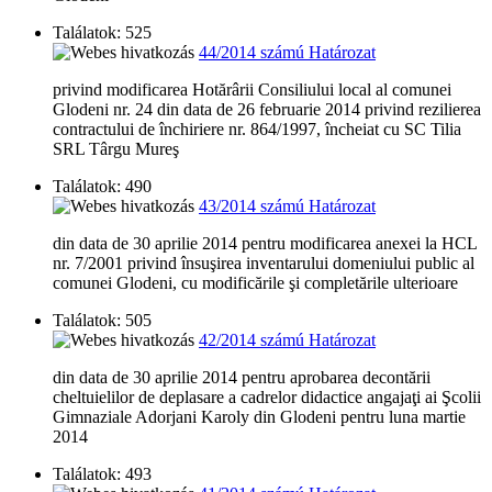
Találatok: 525
44/2014 számú Határozat
privind modificarea Hotărârii Consiliului local al comunei
Glodeni nr. 24 din data de 26 februarie 2014 privind rezilierea
contractului de închiriere nr. 864/1997, încheiat cu SC Tilia
SRL Târgu Mureş
Találatok: 490
43/2014 számú Határozat
din data de 30 aprilie 2014 pentru modificarea anexei la HCL
nr. 7/2001 privind însuşirea inventarului domeniului public al
comunei Glodeni, cu modificările şi completările ulterioare
Találatok: 505
42/2014 számú Határozat
din data de 30 aprilie 2014 pentru aprobarea decontării
cheltuielilor de deplasare a cadrelor didactice angajaţi ai Şcolii
Gimnaziale Adorjani Karoly din Glodeni pentru luna martie
2014
Találatok: 493