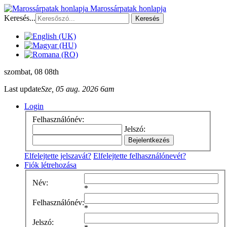
Marossárpatak honlapja
Keresés...
Keresés
szombat
, 08 08th
Last update
Sze, 05 aug. 2026 6am
Login
Felhasználónév:
Jelszó:
Elfelejtette jelszavát?
Elfelejtette felhasználónevét?
Fiók létrehozása
Név:
*
Felhasználónév:
*
Jelszó: