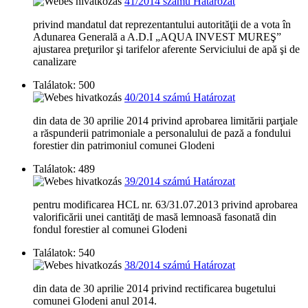
41/2014 számú Határozat
privind mandatul dat reprezentantului autorităţii de a vota în
Adunarea Generală a A.D.I „AQUA INVEST MUREŞ”
ajustarea preţurilor şi tarifelor aferente Serviciului de apă şi de
canalizare
Találatok: 500
40/2014 számú Határozat
din data de 30 aprilie 2014 privind aprobarea limitării parţiale
a răspunderii patrimoniale a personalului de pază a fondului
forestier din patrimoniul comunei Glodeni
Találatok: 489
39/2014 számú Határozat
pentru modificarea HCL nr. 63/31.07.2013 privind aprobarea
valorificării unei cantităţi de masă lemnoasă fasonată din
fondul forestier al comunei Glodeni
Találatok: 540
38/2014 számú Határozat
din data de 30 aprilie 2014 privind rectificarea bugetului
comunei Glodeni anul 2014.