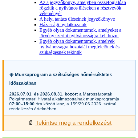
Az a jegyzőkönyv, amelyben összefoglalóan
rögzítik a nyilvános üléseken a résztvevők
véleményét
A helyi tanács üléseinek jegyzőkönyve
Házassági nyilatkozatok
Egyéb olyan dokumentumok, amelyeket a
törvény szerint nyilvánosságra kell hozni
Egyéb olyan dokumentumok, amelyek
nyilvánosságra hozatalát megfelelőnek és
szükségesnek tekintik
☀️ Munkaprogram a szélsőséges hőmérsékletek
időszakában
2026.07.01. és 2026.08.31. között
a Marossárpatak
Polgármesteri Hivatal alkalmazottainak munkaprogramja
07:00–15:00
óra között lesz, a 159/29.06.2026. számú
rendelkezés értelmében.
📄
Tekintse meg a rendelkezést