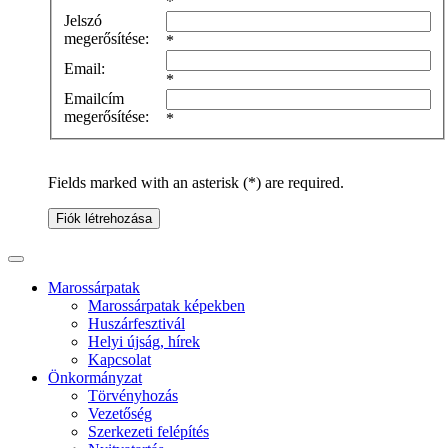
*
Jelszó
megerősítése:
*
Email:
*
Emailcím
megerősítése:
*
Fields marked with an asterisk (*) are required.
Fiók létrehozása
Marossárpatak
Marossárpatak képekben
Huszárfesztivál
Helyi újság, hírek
Kapcsolat
Önkormányzat
Törvényhozás
Vezetőség
Szerkezeti felépítés