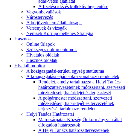
adás-vételi ajánlatai
A fizetési idézés kollektív bejelentése
Vagyonbevallások
Várostervezés
A bérjövedelem átláthatósága
Versenyek és vizsgák
Nemzeti Korrupcióellenes Stratégia
Hasznos
Online űrlapok
Szükséges dokumentumok
Hivatalos oldalak
Hasznos oldalak
Hivatali monitor
A közigazgatási-területi egység statútuma
A közigazgatási eljárásokra vonatkozó rendeletek
Rendelet, amely tartalmazza a Helyi Tanács
határozattervezeteinek módszertani, szervezeti
intézkedéseit, határidejét és terjesztését
A polgármester módszertani, szervezeti
intézkedéseit, határidejét és tervezetének
terjesztését tartalmazó rendelet
Helyi Tanács Határozatai
Marossárpatak Község Önkormányzata által
elfogadott határozatok
A Helyi Tanács határozattervezetének