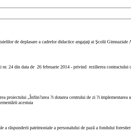
uielilor de deplasare a cadrelor didactice angajaţi ai Şcolii Gimnazial
i nr. 24 din data de 26 februarie 2014 - privind rezilierea contractulu
a proiectului „Înfiin?area ?i dotarea centrului de zi ?i implementarea
ementării acestuia
le a răspunderii patrimoniale a personalului de pază a fondului foresti