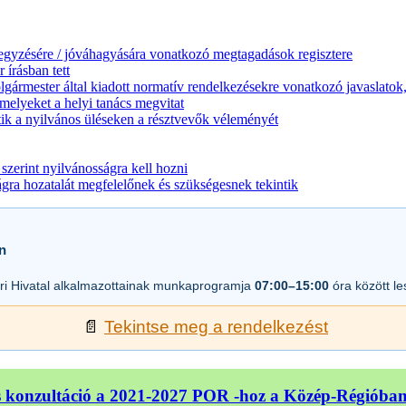
jegyzésére / jóváhagyására vonatkozó megtagadások regisztere
 írásban tett
lgármester által kiadott normatív rendelkezésekre vonatkozó javaslatok,
melyeket a helyi tanács megvitat
ik a nyilvános üléseken a résztvevők véleményét
zerint nyilvánosságra kell hozni
a hozatalát megfelelőnek és szükségesnek tekintik
n
i Hivatal alkalmazottainak munkaprogramja
07:00–15:00
óra között l
📄
Tekintse meg a rendelkezést
 konzultáció a 2021-2027 POR -hoz a Közép-Régióba