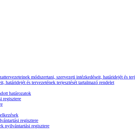
ttervezeteinek módszertani, szervezeti intézkedéseit, határidejét és terj
, határidejét és tervezetének terjesztését tartalmazó rendelet
dott határozatok
i regisztere
re
delkezések
vántartási regisztere
k nyilvántartási regisztere