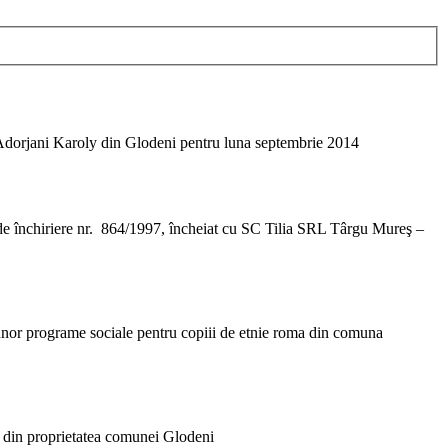
e Adorjani Karoly din Glodeni pentru luna septembrie 2014
i de închiriere nr. 864/1997, încheiat cu SC Tilia SRL Târgu Mureş –
 unor programe sociale pentru copiii de etnie roma din comuna
er din proprietatea comunei Glodeni