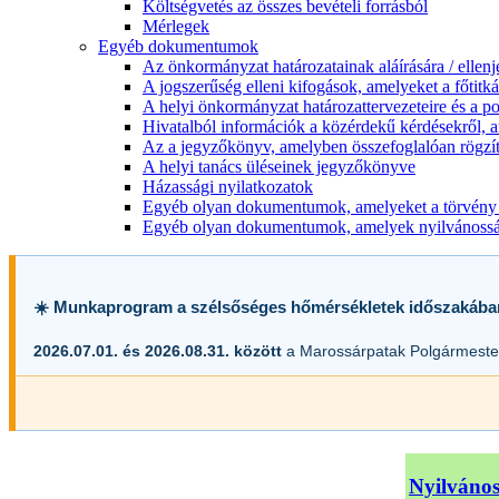
Költségvetés az összes bevételi forrásból
Mérlegek
Egyéb dokumentumok
Az önkormányzat határozatainak aláírására / ellen
A jogszerűség elleni kifogások, amelyeket a főtitkár
A helyi önkormányzat határozattervezeteire és a po
Hivatalból információk a közérdekű kérdésekről, a
Az a jegyzőkönyv, amelyben összefoglalóan rögzít
A helyi tanács üléseinek jegyzőkönyve
Házassági nyilatkozatok
Egyéb olyan dokumentumok, amelyeket a törvény s
Egyéb olyan dokumentumok, amelyek nyilvánosságr
☀️ Munkaprogram a szélsőséges hőmérsékletek időszakába
2026.07.01. és 2026.08.31. között
a Marossárpatak Polgármester
Nyilvános