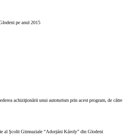
i Glodeni pe anul 2015
ederea achiziţionării unui autoturism prin acest program, de către
aţie al Şcolii Gimnaziale “Adorjáni Károly” din Glodeni