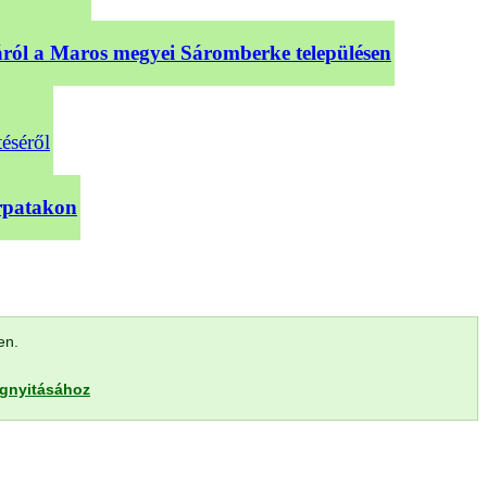
sáról a Maros megyei Sáromberke településen
téséről
árpatakon
len.
egnyitásához