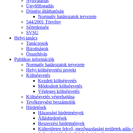
Nyitvatartás
Ügyfélfogadás
Döntési átláthatóság
Normatív határozatok tervezete
544/2001 Törvény
Sértetlenség
SVSU
Helyi tanács
Tanácsosok
Bizottságok
Összehívás
Publikus információk
Normatív határozatok tervezete
Helyi költségvetési projekt
Költségvetés
Kezdeti költségvetés
Módosított költségvetés
Végleges költségvetés
Költségvetés végrehajtása
Tevékenységi beszámolók
Hirdetések
Házassági hirdetmények
Álláshirdetések
Beszerzési hirdetmények
Külterületen fekvő, mezőgazdasági területek adás-vé