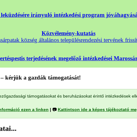
nek leküzdésére irányuló intézkedési program jóváhagyá
Közvélemény-kutatás
árpatak község általános településrendezési tervének frissí
sertéspestis terjedésének megelőző intézkedései Maross
– kérjük a gazdák támogatását!
a mezőgazdasági támogatásokat és beruházásokat érintő intézkedések el
nformáció ezen a linken
| 📷
Kattintson ide a képes tájékoztató m
tai...