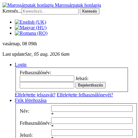
Marossárpatak honlapja
Keresés...
Keresés
vasárnap
, 08 09th
Last update
Sze, 05 aug. 2026 6am
Login
Felhasználónév:
Jelszó:
Elfelejtette jelszavát?
Elfelejtette felhasználónevét?
Fiók létrehozása
Név:
*
Felhasználónév:
*
Jelszó: