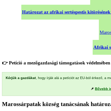
Határozat az afrikai sertéspestis kitörésé
Maross
Afrikai 
👉 Petíció a mezőgazdasági támogatások védelmében 
Kérjük a gazdákat
, hogy írják alá a petíciót az EU-ból érkező, 
📌
Bővebb i
Marossárpatak község tanácsának határoza