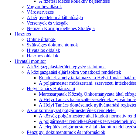
A fizetési idézés kollektív bejelentése
Vagyonbevallások
Várostervezés
A bérjövedelem átláthatósága
Versenyek és vizsgák
Nemzeti Korrupcióellenes Stratégia
Hasznos
Online űrlapok
Szükséges dokumentumok
Hivatalos oldalak
Hasznos oldalak
Hivatali monitor
A közigazgatási-területi egység statútuma
A közigazgatási eljárásokra vonatkozó rendeletek
Rendelet, amely tartalmazza a Helyi Tanács határoza
A polgármester módszertani, szervezeti intézkedéseit
Helyi Tanács Határozatai
Marossárpatak Község Önkormányzata által elfoga
A Helyi Tanács határozattervezetének nyilvántartás
A Helyi Tanács döntéseinek nyilvántartási regiszte
Az önkormányzat polgármesterének rendeletei
A község polgármestere által kiadott normatív ren
A polgármester rendelkezéseinek tervezeteinek nyil
A település polgármestere által kiadott rendelkezése
Pénzügyi dokumentumok és információk