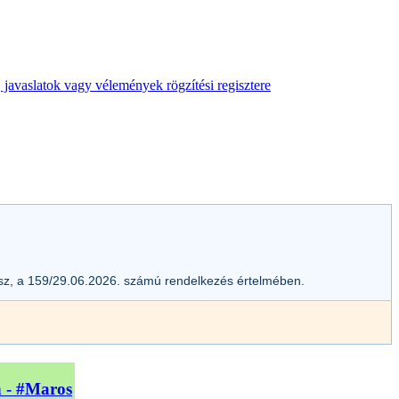
 javaslatok vagy vélemények rögzítési regisztere
esz, a 159/29.06.2026. számú rendelkezés értelmében.
n - #Maros