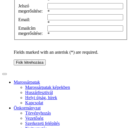
*
Jelszó
megerősítése:
*
Email:
*
Emailcím
megerősítése:
*
Fields marked with an asterisk (*) are required.
Fiók létrehozása
Marossárpatak
Marossárpatak képekben
Huszárfesztivál
Helyi újság, hírek
Kapcsolat
Önkormányzat
Törvényhozás
Vezetőség
Szerkezeti felépítés