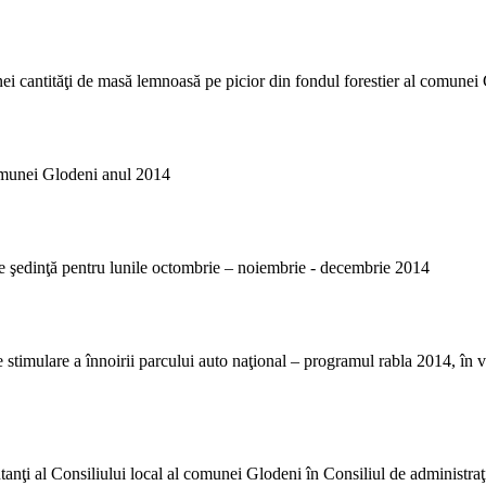
nei cantităţi de masă lemnoasă pe picior din fondul forestier al comune
comunei Glodeni anul 2014
de şedinţă pentru lunile octombrie – noiembrie - decembrie 2014
timulare a înnoirii parcului auto naţional – programul rabla 2014, în v
anţi al Consiliului local al comunei Glodeni în Consiliul de administr