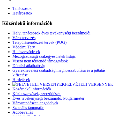
Tanácsosok
Határozatok
Közérdekű információk
Helyi tanácsosok éves tevékenységi beszámolói
Várostervezés
Településrendezési tervek (PUG)
Védelmi Terv
Hitelszerződések
Mezőgazdasági szakegyesületek listája
Vissza nem térítendő támogatások
Döntési átláthatóság
Gyereknevelési szabadság meghosszabbítása és a juttatás
kifizetése
Hirdetések
FELVÉTELI VERSENYEK
Közérdekű információk
Közbeszerzések, szerződések
Éves tevékenységi beszámoló, Polgármester
Városrendészeti engedelyek
Szociális támogatás
Adóbevallás