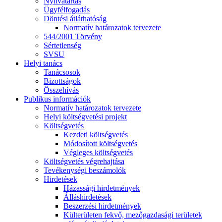
Nyitvatartás
Ügyfélfogadás
Döntési átláthatóság
Normatív határozatok tervezete
544/2001 Törvény
Sértetlenség
SVSU
Helyi tanács
Tanácsosok
Bizottságok
Összehívás
Publikus információk
Normatív határozatok tervezete
Helyi költségvetési projekt
Költségvetés
Kezdeti költségvetés
Módosított költségvetés
Végleges költségvetés
Költségvetés végrehajtása
Tevékenységi beszámolók
Hirdetések
Házassági hirdetmények
Álláshirdetések
Beszerzési hirdetmények
Külterületen fekvő, mezőgazdasági területek