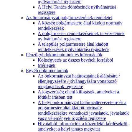
nyilvántartási regisztere
A Helyi Tanács döntéseinek nyilvántartási
regisztere
Az önkormányzat polgármesterének rendeletei
A község polgármestere által kiadott normatív
rendelkezések
A polgármester rendelkezéseinek tervezeteinek
nyilvántartási regisztere
A település polgármestere által kiadott
rendelkezések nyilvántartási regisztere
Pénzügyi dokumentumok és információk
Költségvetés az összes bevételi forrásból
Mérlegek
Egyéb dokumentumok
Az önkormányzat határozatainak aláírására /
ellenjegyzésére / jóváhagyására vonatkozó
megtagadások regisztere
A jogszerűség elleni kifogások, amelyeket a
főtitkár írásban tett
A helyi önkormányzat határozattervezeteire és a
polgármester által kiadott normatív
rendelkezésekre vonatkozó javaslatok, javaslatok
vagy vélemények rögzítési regisztere
Hivatalból információk a közérdekű kérdésekről,
amelyeket a helyi tanács megvitat