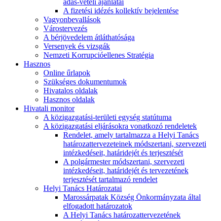
adás-vételi ajánlatai
A fizetési idézés kollektív bejelentése
Vagyonbevallások
Várostervezés
A bérjövedelem átláthatósága
Versenyek és vizsgák
Nemzeti Korrupcióellenes Stratégia
Hasznos
Online űrlapok
Szükséges dokumentumok
Hivatalos oldalak
Hasznos oldalak
Hivatali monitor
A közigazgatási-területi egység statútuma
A közigazgatási eljárásokra vonatkozó rendeletek
Rendelet, amely tartalmazza a Helyi Tanács
határozattervezeteinek módszertani, szervezeti
intézkedéseit, határidejét és terjesztését
A polgármester módszertani, szervezeti
intézkedéseit, határidejét és tervezetének
terjesztését tartalmazó rendelet
Helyi Tanács Határozatai
Marossárpatak Község Önkormányzata által
elfogadott határozatok
A Helyi Tanács határozattervezetének