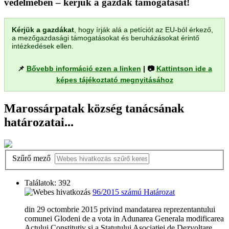
védelmében – kérjük a gazdák támogatását!
Kérjük a gazdákat
, hogy írják alá a petíciót az EU-ból érkező,
a mezőgazdasági támogatásokat és beruházásokat érintő
intézkedések ellen.
📌
Bővebb információ ezen a linken
| 📷
Kattintson ide a
képes tájékoztató megnyitásához
Marossárpatak község tanácsának
határozatai...
Szűrő mező
Találatok: 392
96/2015 számú Határozat
din 29 octombrie 2015 privind mandatarea reprezentantului
comunei Glodeni de a vota in Adunarea Generala modificarea
Actului Constitutiv si a Statutului Asociatiei de Dezvoltare