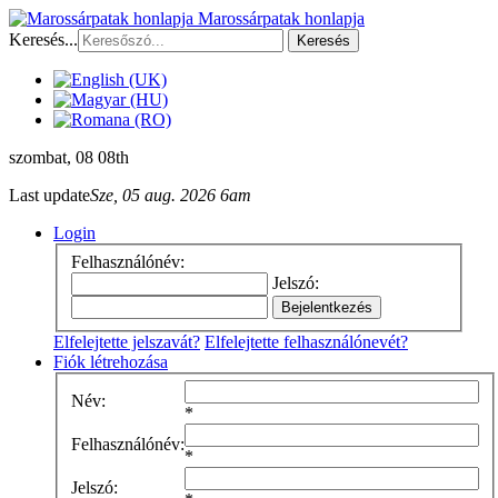
Marossárpatak honlapja
Keresés...
Keresés
szombat
, 08 08th
Last update
Sze, 05 aug. 2026 6am
Login
Felhasználónév:
Jelszó:
Elfelejtette jelszavát?
Elfelejtette felhasználónevét?
Fiók létrehozása
Név:
*
Felhasználónév:
*
Jelszó: