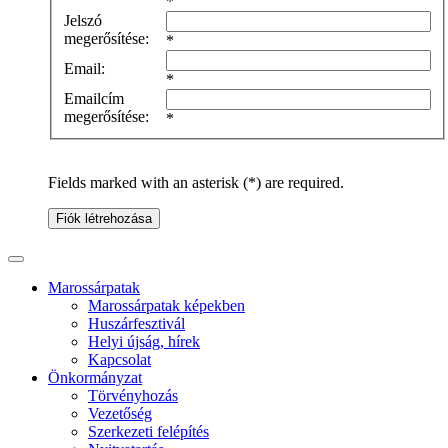
*
Jelszó
megerősítése:
*
Email:
*
Emailcím
megerősítése:
*
Fields marked with an asterisk (*) are required.
Fiók létrehozása
Marossárpatak
Marossárpatak képekben
Huszárfesztivál
Helyi újság, hírek
Kapcsolat
Önkormányzat
Törvényhozás
Vezetőség
Szerkezeti felépítés