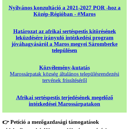
Nyilvános konzultáció a 2021-2027 POR -hoz a
Közép-Régióban - #Maros
Határozat az afrikai sertéspestis kitörésének
leküzdésére irányuló intézkedési program
jóváhagyásáról a Maros megyei Sáromberke
településen
Közvélemény-kutatás
Marossárpatak község általános településrendezési
tervének frissítéséről
Afrikai sertéspestis terjedésének megelőző
intézkedései Marossárpatakon
👉 Petíció a mezőgazdasági támogatások