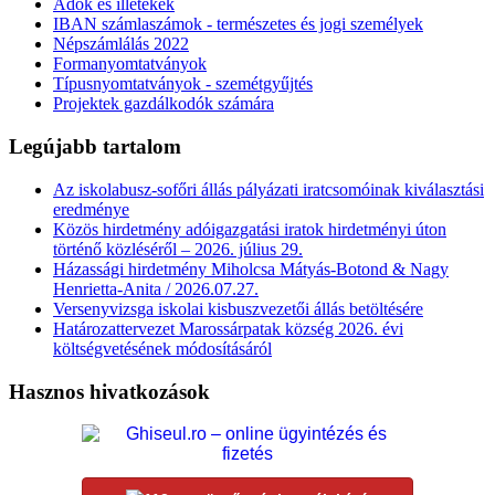
Adók és illetékek
IBAN számlaszámok - természetes és jogi személyek
Népszámlálás 2022
Formanyomtatványok
Típusnyomtatványok - szemétgyűjtés
Projektek gazdálkodók számára
Legújabb tartalom
Az iskolabusz-sofőri állás pályázati iratcsomóinak kiválasztási
eredménye
Közös hirdetmény adóigazgatási iratok hirdetményi úton
történő közléséről – 2026. július 29.
Házassági hirdetmény Miholcsa Mátyás-Botond & Nagy
Henrietta-Anita / 2026.07.27.
Versenyvizsga iskolai kisbuszvezetői állás betöltésére
Határozattervezet Marossárpatak község 2026. évi
költségvetésének módosításáról
Hasznos hivatkozások