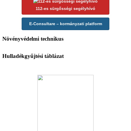
112-es sürgősségi segélyhívó
E-Consultare – kormányzati platform
Növényvédelmi technikus
Hulladékgyűjtési táblázat