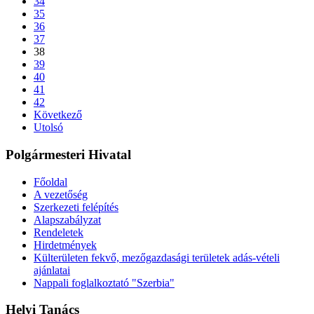
34
35
36
37
38
39
40
41
42
Következő
Utolsó
Polgármesteri Hivatal
Főoldal
A vezetőség
Szerkezeti felépítés
Alapszabályzat
Rendeletek
Hirdetmények
Külterületen fekvő, mezőgazdasági területek adás-vételi
ajánlatai
Nappali foglalkoztató "Szerbia"
Helyi Tanács