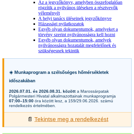
Az a jegyzőkönyv, amelyben összefoglalóan
rögzítik a nyilvános üléseken a résztvevők
véleményét
A helyi tanács üléseinek jegyzőkönyve
Házassági nyilatkozatok
Egyéb olyan dokumentumok, amelyeket a
törvény szerint nyilvánosságra kell hozni
Egyéb olyan dokumentumok, amelyek
nyilvánosságra hozatalát megfelelőnek és
szükségesnek tekintik
☀️ Munkaprogram a szélsőséges hőmérsékletek
időszakában
2026.07.01. és 2026.08.31. között
a Marossárpatak
Polgármesteri Hivatal alkalmazottainak munkaprogramja
07:00–15:00
óra között lesz, a 159/29.06.2026. számú
rendelkezés értelmében.
📄
Tekintse meg a rendelkezést