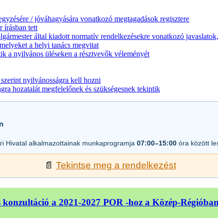
jegyzésére / jóváhagyására vonatkozó megtagadások regisztere
 írásban tett
lgármester által kiadott normatív rendelkezésekre vonatkozó javaslatok,
melyeket a helyi tanács megvitat
ik a nyilvános üléseken a résztvevők véleményét
zerint nyilvánosságra kell hozni
a hozatalát megfelelőnek és szükségesnek tekintik
n
i Hivatal alkalmazottainak munkaprogramja
07:00–15:00
óra között l
📄
Tekintse meg a rendelkezést
 konzultáció a 2021-2027 POR -hoz a Közép-Régióba