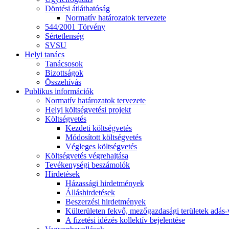
Döntési átláthatóság
Normatív határozatok tervezete
544/2001 Törvény
Sértetlenség
SVSU
Helyi tanács
Tanácsosok
Bizottságok
Összehívás
Publikus információk
Normatív határozatok tervezete
Helyi költségvetési projekt
Költségvetés
Kezdeti költségvetés
Módosított költségvetés
Végleges költségvetés
Költségvetés végrehajtása
Tevékenységi beszámolók
Hirdetések
Házassági hirdetmények
Álláshirdetések
Beszerzési hirdetmények
Külterületen fekvő, mezőgazdasági területek adás-vé
A fizetési idézés kollektív bejelentése