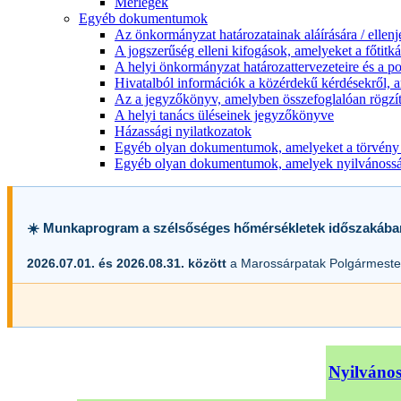
Mérlegek
Egyéb dokumentumok
Az önkormányzat határozatainak aláírására / ellen
A jogszerűség elleni kifogások, amelyeket a főtitkár
A helyi önkormányzat határozattervezeteire és a po
Hivatalból információk a közérdekű kérdésekről, a
Az a jegyzőkönyv, amelyben összefoglalóan rögzít
A helyi tanács üléseinek jegyzőkönyve
Házassági nyilatkozatok
Egyéb olyan dokumentumok, amelyeket a törvény s
Egyéb olyan dokumentumok, amelyek nyilvánosságr
☀️ Munkaprogram a szélsőséges hőmérsékletek időszakába
2026.07.01. és 2026.08.31. között
a Marossárpatak Polgármester
Nyilvános