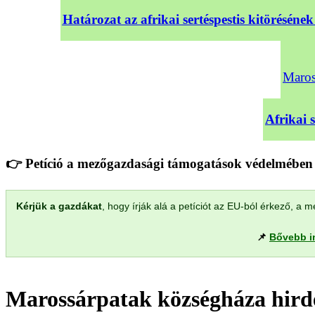
Határozat az afrikai sertéspestis kitörésé
Maross
Afrikai 
👉 Petíció a mezőgazdasági támogatások védelmében 
Kérjük a gazdákat
, hogy írják alá a petíciót az EU-ból érkező, 
📌
Bővebb i
Marossárpatak községháza hirde