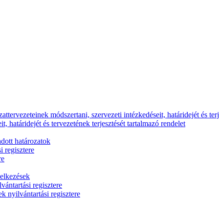
ttervezeteinek módszertani, szervezeti intézkedéseit, határidejét és terj
, határidejét és tervezetének terjesztését tartalmazó rendelet
dott határozatok
i regisztere
re
delkezések
vántartási regisztere
k nyilvántartási regisztere