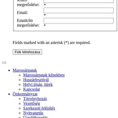
megerősítése:
*
Email:
*
Emailcím
megerősítése:
*
Fields marked with an asterisk (*) are required.
Fiók létrehozása
Marossárpatak
Marossárpatak képekben
Huszárfesztivál
Helyi újság, hírek
Kapcsolat
Önkormányzat
Törvényhozás
Vezetőség
Szerkezeti felépítés
Nyitvatartás
Ügyfélfogadás