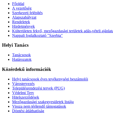
Főoldal
A vezetőség
Szerkezeti felépítés
Alapszabályzat
Rendeletek
Hirdetmények
Külterületen fekvő, mezőgazdasági területek adás-vételi ajánlat
Nappali foglalkoztató "Szerbia"
Helyi Tanács
Tanácsosok
Határozatok
Közérdekű információk
Helyi tanácsosok éves tevékenységi beszámolói
Várostervezés
Településrendezési tervek (PUG)
Védelmi Terv
Hitelszerződések
Mezőgazdasági szakegyesületek listája
Vissza nem térítendő támogatások
Döntési átláthatóság