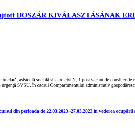
benyújtott DOSZÁR KIVÁLASZTÁSÁNAK ERED
utelară, asistență socială și stare civilă , 1 post vacant de consilier de 
ii de urgență SVSU, în cadrul Compartimentului administrativ gospodăresc ș
 perioada de 22.03.2023 -27.03.2023 în vederea ocupării a 3