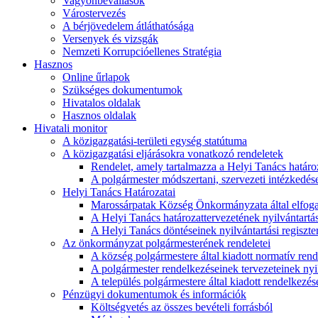
Vagyonbevallások
Várostervezés
A bérjövedelem átláthatósága
Versenyek és vizsgák
Nemzeti Korrupcióellenes Stratégia
Hasznos
Online űrlapok
Szükséges dokumentumok
Hivatalos oldalak
Hasznos oldalak
Hivatali monitor
A közigazgatási-területi egység statútuma
A közigazgatási eljárásokra vonatkozó rendeletek
Rendelet, amely tartalmazza a Helyi Tanács határoza
A polgármester módszertani, szervezeti intézkedéseit
Helyi Tanács Határozatai
Marossárpatak Község Önkormányzata által elfoga
A Helyi Tanács határozattervezetének nyilvántartás
A Helyi Tanács döntéseinek nyilvántartási regiszte
Az önkormányzat polgármesterének rendeletei
A község polgármestere által kiadott normatív ren
A polgármester rendelkezéseinek tervezeteinek nyil
A település polgármestere által kiadott rendelkezése
Pénzügyi dokumentumok és információk
Költségvetés az összes bevételi forrásból