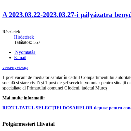
A 2023.03.22-2023.03.27-i pályázatra 
Részletek
Hirdetések
Találatok: 557
Nyomtatás
E-mail
versenyvizsga
1 post vacant de mediator sanitar în cadrul Compartimentului autoritate t
socială și stare civilă și 1 post de șef serviciu voluntar pentru situaț
specialiate al Primarului comunei Glodeni, județul Mureș
Mai multe informatii:
REZULTATUL SELECŢIEI DOSARELOR depuse pentru concursul din
Polgármesteri Hivatal