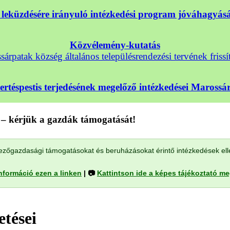
nek leküzdésére irányuló intézkedési program jóváhagyá
Közvélemény-kutatás
árpatak község általános településrendezési tervének frissí
sertéspestis terjedésének megelőző intézkedései Maross
– kérjük a gazdák támogatását!
a mezőgazdasági támogatásokat és beruházásokat érintő intézkedések el
nformáció ezen a linken
| 📷
Kattintson ide a képes tájékoztató m
tései