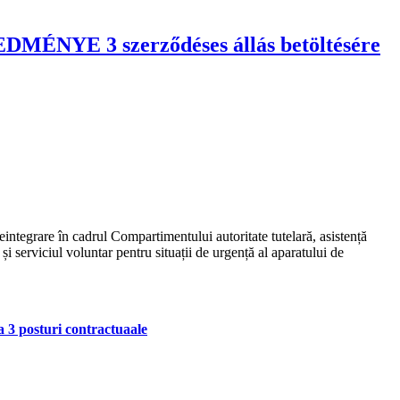
MÉNYE 3 szerződéses állás betöltésére
reintegrare în cadrul Compartimentului autoritate tutelară, asistență
i serviciul voluntar pentru situații de urgență al aparatului de
 posturi contractuaale