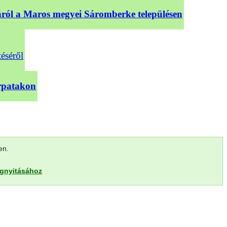
sáról a Maros megyei Sáromberke településen
téséről
árpatakon
len.
egnyitásához