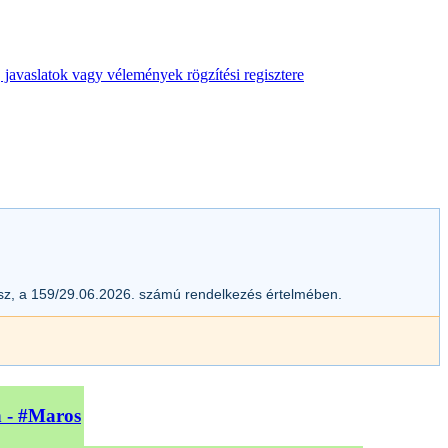
 javaslatok vagy vélemények rögzítési regisztere
esz, a 159/29.06.2026. számú rendelkezés értelmében.
n - #Maros