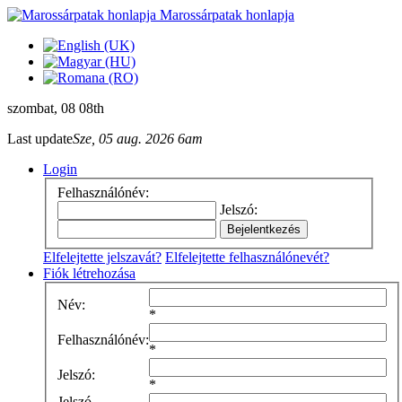
Marossárpatak honlapja
szombat
, 08 08th
Last update
Sze, 05 aug. 2026 6am
Login
Felhasználónév:
Jelszó:
Elfelejtette jelszavát?
Elfelejtette felhasználónevét?
Fiók létrehozása
Név:
*
Felhasználónév:
*
Jelszó:
*
Jelszó