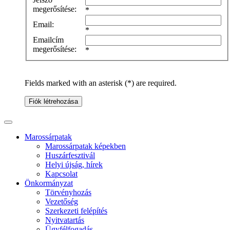
megerősítése:
*
Email:
*
Emailcím
megerősítése:
*
Fields marked with an asterisk (*) are required.
Fiók létrehozása
Marossárpatak
Marossárpatak képekben
Huszárfesztivál
Helyi újság, hírek
Kapcsolat
Önkormányzat
Törvényhozás
Vezetőség
Szerkezeti felépítés
Nyitvatartás
Ügyfélfogadás