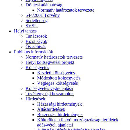
Döntési átláthatóság
Normatív határozatok tervezete
544/2001 Törvény
Sértetlenség
SVSU
Helyi tanács
Tanácsosok
Bizottságok
Összehívás
Publikus információk
Normatív határozatok tervezete
Helyi költségvetési projekt
Költségvetés
Kezdeti költségvetés
Módosított költségvetés
Végleges költségvetés
Költségvetés végrehajtása
Tevékenységi beszámolók
Hirdetések
Házassági hirdetmények
Álláshirdetések
Beszerzési hirdetmények
Külterületen fekvő, mezőgazdasági területek
adás-vételi ajánlatai