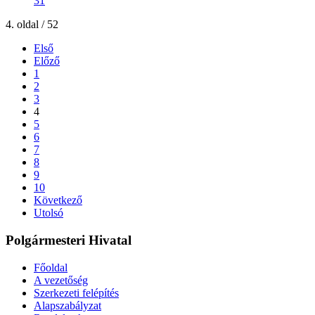
31
4. oldal / 52
Első
Előző
1
2
3
4
5
6
7
8
9
10
Következő
Utolsó
Polgármesteri Hivatal
Főoldal
A vezetőség
Szerkezeti felépítés
Alapszabályzat