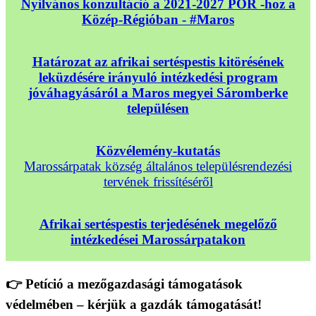
Nyilvános konzultáció a 2021-2027 POR -hoz a
Közép-Régióban - #Maros
Határozat az afrikai sertéspestis kitörésének
leküzdésére irányuló intézkedési program
jóváhagyásáról a Maros megyei Sáromberke
településen
Közvélemény-kutatás
Marossárpatak község általános településrendezési
tervének frissítéséről
Afrikai sertéspestis terjedésének megelőző
intézkedései Marossárpatakon
👉 Petíció a mezőgazdasági támogatások
védelmében – kérjük a gazdák támogatását!