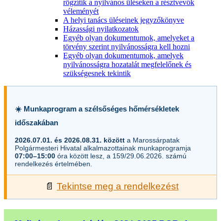
rögzítik a nyilvános üléseken a résztvevők
véleményét
A helyi tanács üléseinek jegyzőkönyve
Házassági nyilatkozatok
Egyéb olyan dokumentumok, amelyeket a
törvény szerint nyilvánosságra kell hozni
Egyéb olyan dokumentumok, amelyek
nyilvánosságra hozatalát megfelelőnek és
szükségesnek tekintik
☀️ Munkaprogram a szélsőséges hőmérsékletek
időszakában
2026.07.01. és 2026.08.31. között
a Marossárpatak
Polgármesteri Hivatal alkalmazottainak munkaprogramja
07:00–15:00
óra között lesz, a 159/29.06.2026. számú
rendelkezés értelmében.
📄
Tekintse meg a rendelkezést