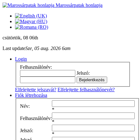
Marossárpatak honlapja
csütörtök
, 08 06th
Last update
Sze, 05 aug. 2026 6am
Login
Felhasználónév:
Jelszó:
Elfelejtette jelszavát?
Elfelejtette felhasználónevét?
Fiók létrehozása
Név:
*
Felhasználónév:
*
Jelszó:
*
Jelszó