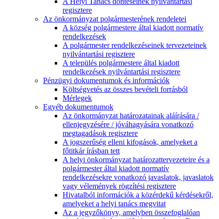
A Helyi Tanács döntéseinek nyilvántartási
regisztere
Az önkormányzat polgármesterének rendeletei
A község polgármestere által kiadott normatív
rendelkezések
A polgármester rendelkezéseinek tervezeteinek
nyilvántartási regisztere
A település polgármestere által kiadott
rendelkezések nyilvántartási regisztere
Pénzügyi dokumentumok és információk
Költségvetés az összes bevételi forrásból
Mérlegek
Egyéb dokumentumok
Az önkormányzat határozatainak aláírására /
ellenjegyzésére / jóváhagyására vonatkozó
megtagadások regisztere
A jogszerűség elleni kifogások, amelyeket a
főtitkár írásban tett
A helyi önkormányzat határozattervezeteire és a
polgármester által kiadott normatív
rendelkezésekre vonatkozó javaslatok, javaslatok
vagy vélemények rögzítési regisztere
Hivatalból információk a közérdekű kérdésekről,
amelyeket a helyi tanács megvitat
Az a jegyzőkönyv, amelyben összefoglalóan