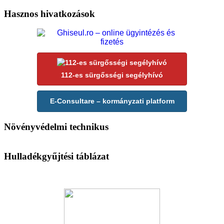
Hasznos hivatkozások
112-es sürgősségi segélyhívó
E-Consultare – kormányzati platform
Növényvédelmi technikus
Hulladékgyűjtési táblázat