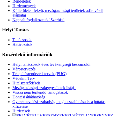
Rendeletek
Hirdetmények
Külterületen fekvő, mezőgazdasági területek adás-vételi
ajánlatai
Nappali foglalkoztató "Szerbia"
Helyi Tanács
Tanácsosok
Határozatok
Közérdekű információk
Helyi tanácsosok éves tevékenységi beszámolói
Várostervezés
Településrendezési tervek (PUG)
Védelmi Terv
Hitelszerződések
Mezőgazdasági szakegyesületek listája
Vissza nem térítendő támogatások
Döntési átláthatóság
Gyereknevelési szabadság meghosszabbítása és a juttatás
kifizetése
Hirdetések
FELVÉTELI VERSENYEK