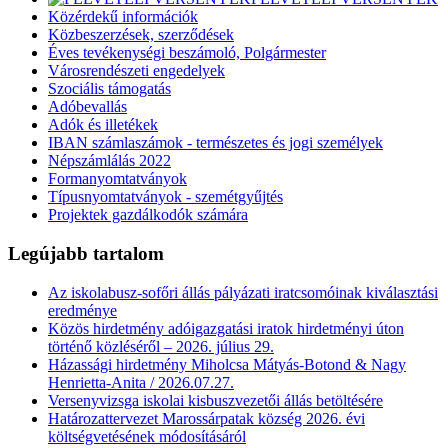
Közérdekű információk
Közbeszerzések, szerződések
Éves tevékenységi beszámoló, Polgármester
Városrendészeti engedelyek
Szociális támogatás
Adóbevallás
Adók és illetékek
IBAN számlaszámok - természetes és jogi személyek
Népszámlálás 2022
Formanyomtatványok
Típusnyomtatványok - szemétgyűjtés
Projektek gazdálkodók számára
Legújabb tartalom
Az iskolabusz-sofőri állás pályázati iratcsomóinak kiválasztási
eredménye
Közös hirdetmény adóigazgatási iratok hirdetményi úton
történő közléséről – 2026. július 29.
Házassági hirdetmény Miholcsa Mátyás-Botond & Nagy
Henrietta-Anita / 2026.07.27.
Versenyvizsga iskolai kisbuszvezetői állás betöltésére
Határozattervezet Marossárpatak község 2026. évi
költségvetésének módosításáról