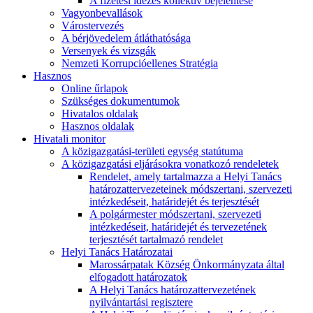
A fizetési idézés kollektív bejelentése
Vagyonbevallások
Várostervezés
A bérjövedelem átláthatósága
Versenyek és vizsgák
Nemzeti Korrupcióellenes Stratégia
Hasznos
Online űrlapok
Szükséges dokumentumok
Hivatalos oldalak
Hasznos oldalak
Hivatali monitor
A közigazgatási-területi egység statútuma
A közigazgatási eljárásokra vonatkozó rendeletek
Rendelet, amely tartalmazza a Helyi Tanács
határozattervezeteinek módszertani, szervezeti
intézkedéseit, határidejét és terjesztését
A polgármester módszertani, szervezeti
intézkedéseit, határidejét és tervezetének
terjesztését tartalmazó rendelet
Helyi Tanács Határozatai
Marossárpatak Község Önkormányzata által
elfogadott határozatok
A Helyi Tanács határozattervezetének
nyilvántartási regisztere