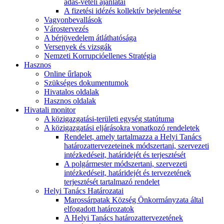
adás-vételi ajánlatai
A fizetési idézés kollektív bejelentése
Vagyonbevallások
Várostervezés
A bérjövedelem átláthatósága
Versenyek és vizsgák
Nemzeti Korrupcióellenes Stratégia
Hasznos
Online űrlapok
Szükséges dokumentumok
Hivatalos oldalak
Hasznos oldalak
Hivatali monitor
A közigazgatási-területi egység statútuma
A közigazgatási eljárásokra vonatkozó rendeletek
Rendelet, amely tartalmazza a Helyi Tanács
határozattervezeteinek módszertani, szervezeti
intézkedéseit, határidejét és terjesztését
A polgármester módszertani, szervezeti
intézkedéseit, határidejét és tervezetének
terjesztését tartalmazó rendelet
Helyi Tanács Határozatai
Marossárpatak Község Önkormányzata által
elfogadott határozatok
A Helyi Tanács határozattervezetének