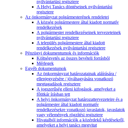
nyilvántartási regisztere
A Helyi Tanács döntéseinek nyilvántartási
regisztere
Az önkormányzat polgármesterének rendeletei
A község polgármestere által kiadott normatív
rendelkezések
A polgármester rendelkezéseinek tervezeteinek
nyilvántartási regisztere
A település polgármestere által kiadott
rendelkezések nyilvántartási regisztere
Pénzügyi dokumentumok és információk
Költségvetés az összes bevételi forrásból
Mérlegek
Egyéb dokumentumok
Az önkormányzat határozatainak aláírására /
ellenjegyzésére / jóváhagyására vonatkozó
megtagadások regisztere
A jogszerűség elleni kifogások, amelyeket a
főtitkár írásban tett
A helyi önkormányzat határozattervezeteire és a
polgármester által kiadott normatív
rendelkezésekre vonatkozó javaslatok, javaslatok
vagy vélemények rögzítési regisztere
Hivatalból információk a közérdekű kérdésekről,
amelyeket a helyi tanács megvitat