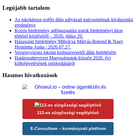
Legújabb tartalom
Az iskolabusz-sofőri állás pályázati iratcsomóinak kiválasztási
eredménye
Közös hirdetmény adóigazgatási iratok hirdetményi úton
történő közléséről – 2026. július 29.
Házassági hirdetmény Miholcsa Mátyás-Botond & Nagy
Henrietta-Anita / 2026.07.27.
Versenyvizsga iskolai kisbuszvezetői állás betöltésére
Határozattervezet Marossárpatak község 2026. évi
költségvetésének módosításáról
Hasznos hivatkozások
112-es sürgősségi segélyhívó
E-Consultare – kormányzati platform