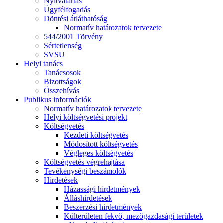
Nyitvatartás
Ügyfélfogadás
Döntési átláthatóság
Normatív határozatok tervezete
544/2001 Törvény
Sértetlenség
SVSU
Helyi tanács
Tanácsosok
Bizottságok
Összehívás
Publikus információk
Normatív határozatok tervezete
Helyi költségvetési projekt
Költségvetés
Kezdeti költségvetés
Módosított költségvetés
Végleges költségvetés
Költségvetés végrehajtása
Tevékenységi beszámolók
Hirdetések
Házassági hirdetmények
Álláshirdetések
Beszerzési hirdetmények
Külterületen fekvő, mezőgazdasági területek