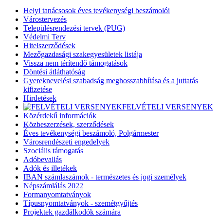
Helyi tanácsosok éves tevékenységi beszámolói
Várostervezés
Településrendezési tervek (PUG)
Védelmi Terv
Hitelszerződések
Mezőgazdasági szakegyesületek listája
Vissza nem térítendő támogatások
Döntési átláthatóság
Gyereknevelési szabadság meghosszabbítása és a juttatás
kifizetése
Hirdetések
FELVÉTELI VERSENYEK
Közérdekű információk
Közbeszerzések, szerződések
Éves tevékenységi beszámoló, Polgármester
Városrendészeti engedelyek
Szociális támogatás
Adóbevallás
Adók és illetékek
IBAN számlaszámok - természetes és jogi személyek
Népszámlálás 2022
Formanyomtatványok
Típusnyomtatványok - szemétgyűjtés
Projektek gazdálkodók számára