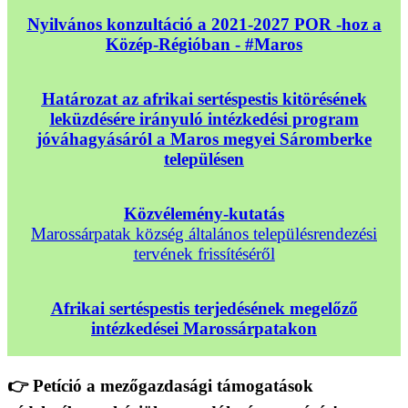
Nyilvános konzultáció a 2021-2027 POR -hoz a
Közép-Régióban - #Maros
Határozat az afrikai sertéspestis kitörésének
leküzdésére irányuló intézkedési program
jóváhagyásáról a Maros megyei Sáromberke
településen
Közvélemény-kutatás
Marossárpatak község általános településrendezési
tervének frissítéséről
Afrikai sertéspestis terjedésének megelőző
intézkedései Marossárpatakon
👉 Petíció a mezőgazdasági támogatások