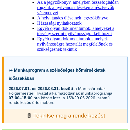
Az a jegyzőkönyv, amelyben összefoglalóan
rögzítik a nyilvános üléseken a résztvevők
véleményét
A helyi tanács üléseinek jegyzőkönyve
Házassági nyilatkozatok
Egyéb olyan dokumentumok, amelyeket a
törvény szerint nyilvánosságra kell hozni
Egyéb olyan dokumentumok, amelyek
nyilvánosságra hozatalát megfelelőnek és
szükségesnek tekintik
☀️ Munkaprogram a szélsőséges hőmérsékletek
időszakában
2026.07.01. és 2026.08.31. között
a Marossárpatak
Polgármesteri Hivatal alkalmazottainak munkaprogramja
07:00–15:00
óra között lesz, a 159/29.06.2026. számú
rendelkezés értelmében.
📄
Tekintse meg a rendelkezést