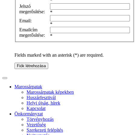
*
Jelszó
megerősítése:
*
Email:
*
Emailcím
megerősítése:
*
Fields marked with an asterisk (*) are required.
Fiók létrehozása
Marossárpatak
Marossárpatak képekben
Huszárfesztivál
Helyi újság, hírek
Kapcsolat
Önkormányzat
Törvényhozás
Vezetőség
Szerkezeti felépítés