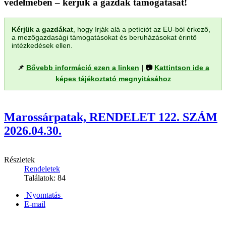
védelmében – kérjük a gazdák támogatását!
Kérjük a gazdákat
, hogy írják alá a petíciót az EU-ból érkező,
a mezőgazdasági támogatásokat és beruházásokat érintő
intézkedések ellen.
📌
Bővebb információ ezen a linken
| 📷
Kattintson ide a
képes tájékoztató megnyitásához
Marossárpatak, RENDELET 122. SZÁM
2026.04.30.
Részletek
Rendeletek
Találatok: 84
Nyomtatás
E-mail