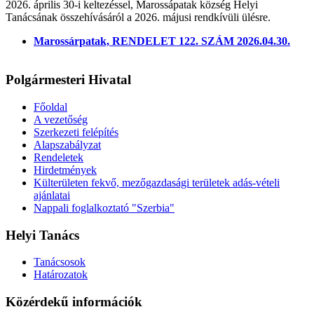
2026. április 30-i keltezéssel, Marossápatak község Helyi
Tanácsának összehívásáról a 2026. májusi rendkívüli ülésre.
Marossárpatak, RENDELET 122. SZÁM 2026.04.30.
Polgármesteri Hivatal
Főoldal
A vezetőség
Szerkezeti felépítés
Alapszabályzat
Rendeletek
Hirdetmények
Külterületen fekvő, mezőgazdasági területek adás-vételi
ajánlatai
Nappali foglalkoztató "Szerbia"
Helyi Tanács
Tanácsosok
Határozatok
Közérdekű információk