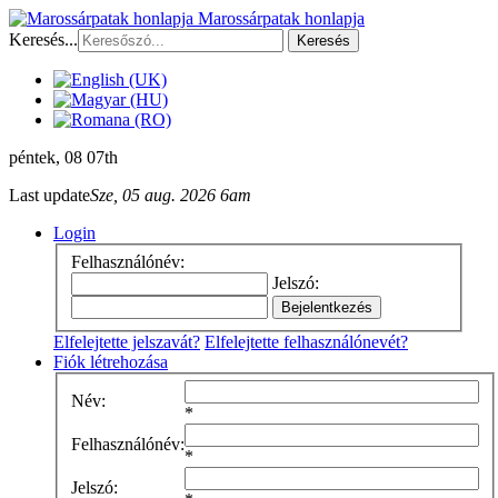
Marossárpatak honlapja
Keresés...
Keresés
péntek
, 08 07th
Last update
Sze, 05 aug. 2026 6am
Login
Felhasználónév:
Jelszó:
Elfelejtette jelszavát?
Elfelejtette felhasználónevét?
Fiók létrehozása
Név:
*
Felhasználónév:
*
Jelszó: