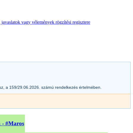
 javaslatok vagy vélemények rögzítési regisztere
esz, a 159/29.06.2026. számú rendelkezés értelmében.
n - #Maros