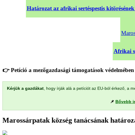
Határozat az afrikai sertéspestis kitörésé
Maross
Afrikai 
👉 Petíció a mezőgazdasági támogatások védelmében 
Kérjük a gazdákat
, hogy írják alá a petíciót az EU-ból érkező, 
📌
Bővebb i
Marossárpatak község tanácsának határoza