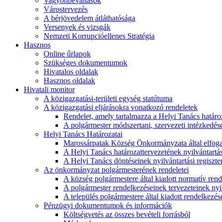
Vagyonbevallások
Várostervezés
A bérjövedelem átláthatósága
Versenyek és vizsgák
Nemzeti Korrupcióellenes Stratégia
Hasznos
Online űrlapok
Szükséges dokumentumok
Hivatalos oldalak
Hasznos oldalak
Hivatali monitor
A közigazgatási-területi egység statútuma
A közigazgatási eljárásokra vonatkozó rendeletek
Rendelet, amely tartalmazza a Helyi Tanács határoza
A polgármester módszertani, szervezeti intézkedéseit
Helyi Tanács Határozatai
Marossárpatak Község Önkormányzata által elfoga
A Helyi Tanács határozattervezetének nyilvántartás
A Helyi Tanács döntéseinek nyilvántartási regiszte
Az önkormányzat polgármesterének rendeletei
A község polgármestere által kiadott normatív ren
A polgármester rendelkezéseinek tervezeteinek nyil
A település polgármestere által kiadott rendelkezése
Pénzügyi dokumentumok és információk
Költségvetés az összes bevételi forrásból