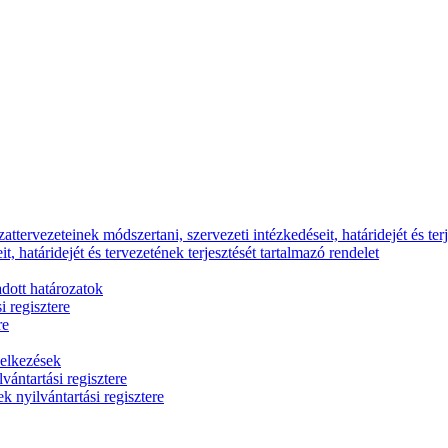
ttervezeteinek módszertani, szervezeti intézkedéseit, határidejét és terj
, határidejét és tervezetének terjesztését tartalmazó rendelet
dott határozatok
i regisztere
re
delkezések
vántartási regisztere
k nyilvántartási regisztere