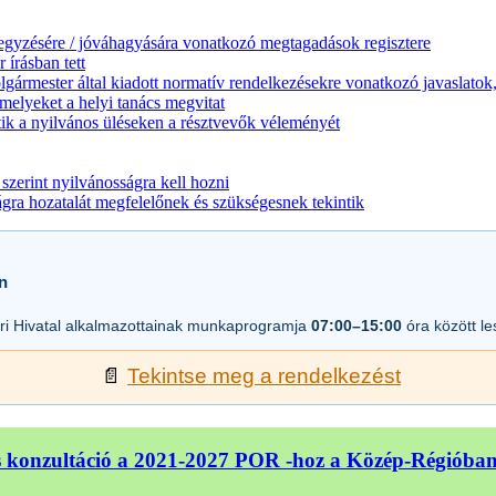
jegyzésére / jóváhagyására vonatkozó megtagadások regisztere
 írásban tett
lgármester által kiadott normatív rendelkezésekre vonatkozó javaslatok,
melyeket a helyi tanács megvitat
ik a nyilvános üléseken a résztvevők véleményét
zerint nyilvánosságra kell hozni
a hozatalát megfelelőnek és szükségesnek tekintik
n
i Hivatal alkalmazottainak munkaprogramja
07:00–15:00
óra között l
📄
Tekintse meg a rendelkezést
 konzultáció a 2021-2027 POR -hoz a Közép-Régióba