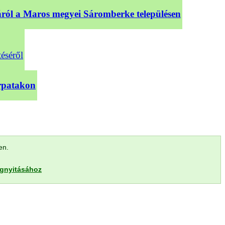
sáról a Maros megyei Sáromberke településen
téséről
árpatakon
len.
egnyitásához