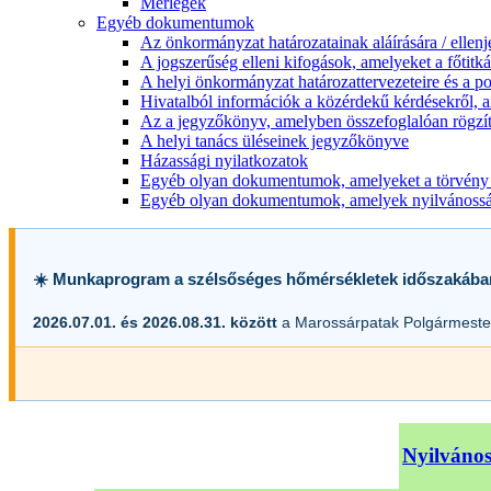
Mérlegek
Egyéb dokumentumok
Az önkormányzat határozatainak aláírására / ellen
A jogszerűség elleni kifogások, amelyeket a főtitkár
A helyi önkormányzat határozattervezeteire és a po
Hivatalból információk a közérdekű kérdésekről, a
Az a jegyzőkönyv, amelyben összefoglalóan rögzít
A helyi tanács üléseinek jegyzőkönyve
Házassági nyilatkozatok
Egyéb olyan dokumentumok, amelyeket a törvény s
Egyéb olyan dokumentumok, amelyek nyilvánosságr
☀️ Munkaprogram a szélsőséges hőmérsékletek időszakába
2026.07.01. és 2026.08.31. között
a Marossárpatak Polgármester
Nyilvános