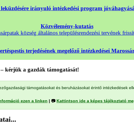
nek leküzdésére irányuló intézkedési program jóváhagyá
Közvélemény-kutatás
árpatak község általános településrendezési tervének frissí
sertéspestis terjedésének megelőző intézkedései Maross
– kérjük a gazdák támogatását!
a mezőgazdasági támogatásokat és beruházásokat érintő intézkedések el
nformáció ezen a linken
| 📷
Kattintson ide a képes tájékoztató m
tai...