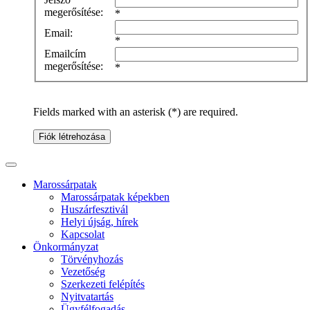
megerősítése:
*
Email:
*
Emailcím
megerősítése:
*
Fields marked with an asterisk (*) are required.
Fiók létrehozása
Marossárpatak
Marossárpatak képekben
Huszárfesztivál
Helyi újság, hírek
Kapcsolat
Önkormányzat
Törvényhozás
Vezetőség
Szerkezeti felépítés
Nyitvatartás
Ügyfélfogadás