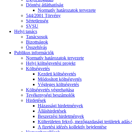
Döntési átláthatóság
Normatív határozatok tervezete
544/2001 Törvény
Sértetlenség
SVSU
Helyi tanács
Tanácsosok
Bizottságok
Összehívás
Publikus információk
Normatív határozatok tervezete
Helyi költségvetési projekt
Költségvetés
Kezdeti költségvetés
Módosított költségvetés
Végleges költségvetés
Költségvetés végrehajtása
Tevékenységi beszámolók
Hirdetések
Házassági hirdetmények
Álláshirdetések
Beszerzési hirdetmények
Külterületen fekvő, mezőgazdasági területek adás-vé
A fizetési idézés kollektív bejelentése