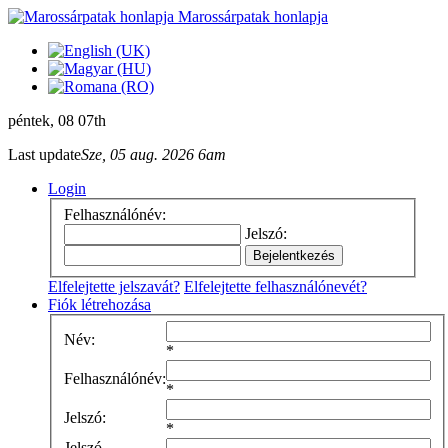
Marossárpatak honlapja
péntek
, 08 07th
Last update
Sze, 05 aug. 2026 6am
Login
Felhasználónév:
Jelszó:
Elfelejtette jelszavát?
Elfelejtette felhasználónevét?
Fiók létrehozása
Név:
*
Felhasználónév:
*
Jelszó:
*
Jelszó