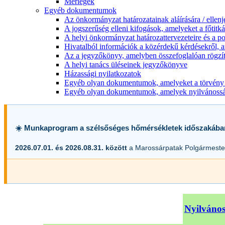
Mérlegek
Egyéb dokumentumok
Az önkormányzat határozatainak aláírására / ellen
A jogszerűség elleni kifogások, amelyeket a főtitkár
A helyi önkormányzat határozattervezeteire és a po
Hivatalból információk a közérdekű kérdésekről, a
Az a jegyzőkönyv, amelyben összefoglalóan rögzít
A helyi tanács üléseinek jegyzőkönyve
Házassági nyilatkozatok
Egyéb olyan dokumentumok, amelyeket a törvény s
Egyéb olyan dokumentumok, amelyek nyilvánosságr
☀️ Munkaprogram a szélsőséges hőmérsékletek időszakába
2026.07.01. és 2026.08.31. között
a Marossárpatak Polgármester
Nyilvános