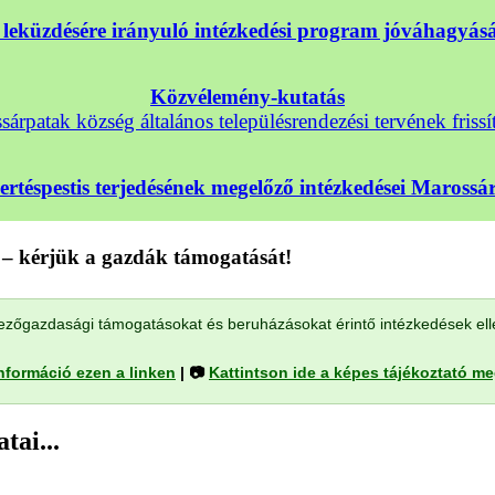
nek leküzdésére irányuló intézkedési program jóváhagyá
Közvélemény-kutatás
árpatak község általános településrendezési tervének frissí
sertéspestis terjedésének megelőző intézkedései Maross
– kérjük a gazdák támogatását!
a mezőgazdasági támogatásokat és beruházásokat érintő intézkedések el
nformáció ezen a linken
| 📷
Kattintson ide a képes tájékoztató m
tai...