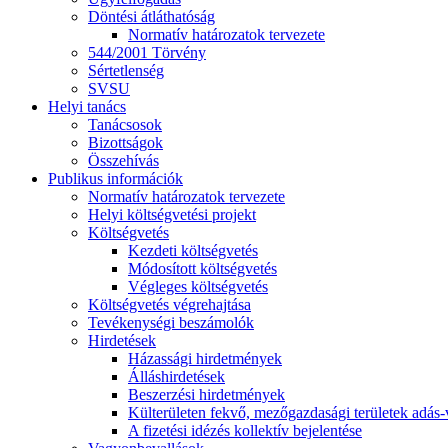
Döntési átláthatóság
Normatív határozatok tervezete
544/2001 Törvény
Sértetlenség
SVSU
Helyi tanács
Tanácsosok
Bizottságok
Összehívás
Publikus információk
Normatív határozatok tervezete
Helyi költségvetési projekt
Költségvetés
Kezdeti költségvetés
Módosított költségvetés
Végleges költségvetés
Költségvetés végrehajtása
Tevékenységi beszámolók
Hirdetések
Házassági hirdetmények
Álláshirdetések
Beszerzési hirdetmények
Külterületen fekvő, mezőgazdasági területek adás-vé
A fizetési idézés kollektív bejelentése