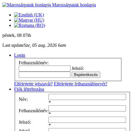
Marossárpatak honlapja
péntek
, 08 07th
Last update
Sze, 05 aug. 2026 6am
Login
Felhasználónév:
Jelszó:
Elfelejtette jelszavát?
Elfelejtette felhasználónevét?
Fiók létrehozása
Név:
*
Felhasználónév:
*
Jelszó:
*
Jelszó