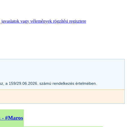
 javaslatok vagy vélemények rögzítési regisztere
esz, a 159/29.06.2026. számú rendelkezés értelmében.
n - #Maros