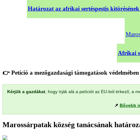
Határozat az afrikai sertéspestis kitörésé
Maross
Afrikai 
👉 Petíció a mezőgazdasági támogatások védelmében 
Kérjük a gazdákat
, hogy írják alá a petíciót az EU-ból érkező, 
📌
Bővebb i
Marossárpatak község tanácsának határoza