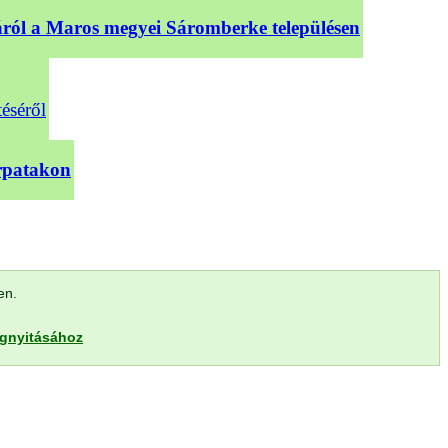
sáról a Maros megyei Sáromberke településen
téséről
árpatakon
len.
egnyitásához