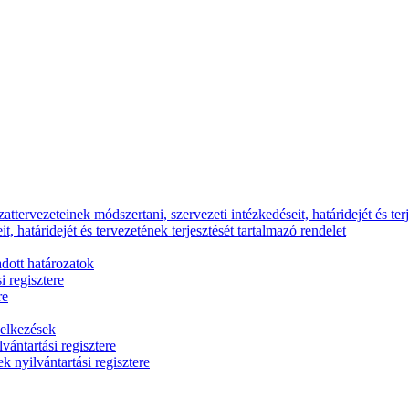
ttervezeteinek módszertani, szervezeti intézkedéseit, határidejét és terj
, határidejét és tervezetének terjesztését tartalmazó rendelet
dott határozatok
i regisztere
re
delkezések
vántartási regisztere
k nyilvántartási regisztere