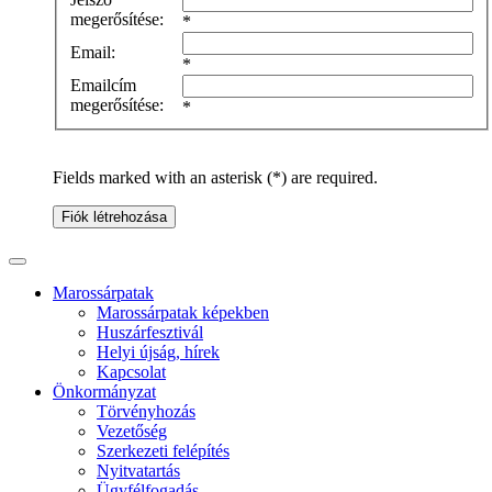
megerősítése:
*
Email:
*
Emailcím
megerősítése:
*
Fields marked with an asterisk (*) are required.
Fiók létrehozása
Marossárpatak
Marossárpatak képekben
Huszárfesztivál
Helyi újság, hírek
Kapcsolat
Önkormányzat
Törvényhozás
Vezetőség
Szerkezeti felépítés
Nyitvatartás
Ügyfélfogadás