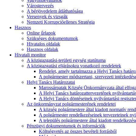
Vagyonbevallások
Várostervezés
A bérjövedelem átláthatósága
Versenyek és vizsgák
Nemzeti Korrupcióellenes Stratégia
Hasznos
Online űrlapok
Szükséges dokumentumok
Hivatalos oldalak
Hasznos oldalak
Hivatali monitor
A közigazgatási-területi egység statútuma
A közigazgatási eljárásokra vonatkozó rendeletek
Rendelet, amely tartalmazza a Helyi Tanács határoza
A polgármester módszertani, szervezeti intézkedéseit
Helyi Tanács Határozatai
Marossárpatak Község Önkormányzata által elfoga
A Helyi Tanács határozattervezetének nyilvántartás
A Helyi Tanács döntéseinek nyilvántartási regiszte
Az önkormányzat polgármesterének rendeletei
A község polgármestere által kiadott normatív ren
A polgármester rendelkezéseinek tervezeteinek nyil
A település polgármestere által kiadott rendelkezése
Pénzügyi dokumentumok és információk
Költségvetés az összes bevételi forrásból