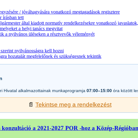
jegyzésére / jóváhagyására vonatkozó megtagadások regisztere
 írásban tett
lgármester által kiadott normatív rendelkezésekre vonatkozó javaslatok,
melyeket a helyi tanács megvitat
ik a nyilvános üléseken a résztvevők véleményét
zerint nyilvánosságra kell hozni
a hozatalát megfelelőnek és szükségesnek tekintik
n
i Hivatal alkalmazottainak munkaprogramja
07:00–15:00
óra között l
📄
Tekintse meg a rendelkezést
 konzultáció a 2021-2027 POR -hoz a Közép-Régióba