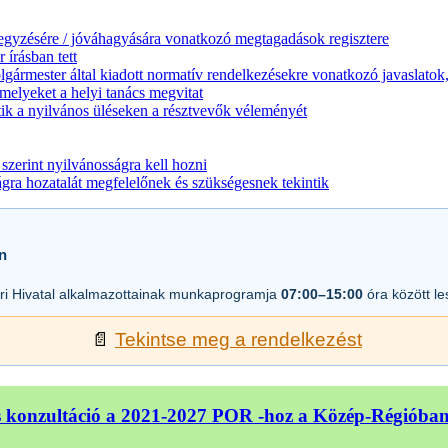
jegyzésére / jóváhagyására vonatkozó megtagadások regisztere
 írásban tett
lgármester által kiadott normatív rendelkezésekre vonatkozó javaslatok,
melyeket a helyi tanács megvitat
ik a nyilvános üléseken a résztvevők véleményét
zerint nyilvánosságra kell hozni
a hozatalát megfelelőnek és szükségesnek tekintik
n
i Hivatal alkalmazottainak munkaprogramja
07:00–15:00
óra között l
📄
Tekintse meg a rendelkezést
 konzultáció a 2021-2027 POR -hoz a Közép-Régióba