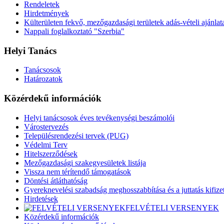
Rendeletek
Hirdetmények
Külterületen fekvő, mezőgazdasági területek adás-vételi ajánlat
Nappali foglalkoztató "Szerbia"
Helyi Tanács
Tanácsosok
Határozatok
Közérdekű információk
Helyi tanácsosok éves tevékenységi beszámolói
Várostervezés
Településrendezési tervek (PUG)
Védelmi Terv
Hitelszerződések
Mezőgazdasági szakegyesületek listája
Vissza nem térítendő támogatások
Döntési átláthatóság
Gyereknevelési szabadság meghosszabbítása és a juttatás kifize
Hirdetések
FELVÉTELI VERSENYEK
Közérdekű információk