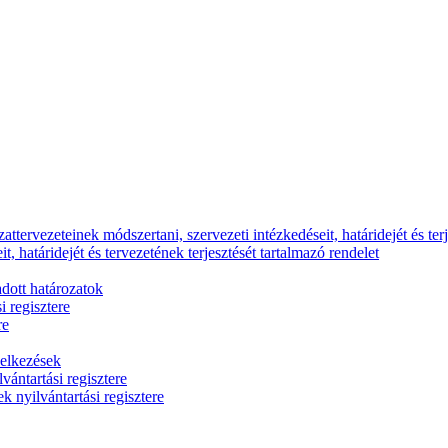
ttervezeteinek módszertani, szervezeti intézkedéseit, határidejét és terj
, határidejét és tervezetének terjesztését tartalmazó rendelet
dott határozatok
i regisztere
re
delkezések
vántartási regisztere
k nyilvántartási regisztere