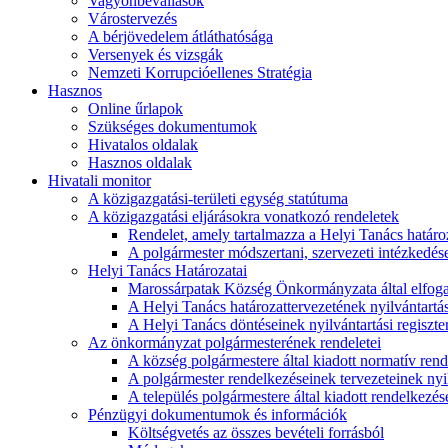
Vagyonbevallások
Várostervezés
A bérjövedelem átláthatósága
Versenyek és vizsgák
Nemzeti Korrupcióellenes Stratégia
Hasznos
Online űrlapok
Szükséges dokumentumok
Hivatalos oldalak
Hasznos oldalak
Hivatali monitor
A közigazgatási-területi egység statútuma
A közigazgatási eljárásokra vonatkozó rendeletek
Rendelet, amely tartalmazza a Helyi Tanács határoza
A polgármester módszertani, szervezeti intézkedéseit
Helyi Tanács Határozatai
Marossárpatak Község Önkormányzata által elfoga
A Helyi Tanács határozattervezetének nyilvántartás
A Helyi Tanács döntéseinek nyilvántartási regiszte
Az önkormányzat polgármesterének rendeletei
A község polgármestere által kiadott normatív ren
A polgármester rendelkezéseinek tervezeteinek nyil
A település polgármestere által kiadott rendelkezése
Pénzügyi dokumentumok és információk
Költségvetés az összes bevételi forrásból