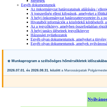
Mérlegek
Egyéb dokumentumok
Az önkormányzat határozatainak aláírására / ellen
A jogszerűség elleni kifogások, amelyeket a főtitkár
A helyi önkormányzat határozattervezeteire és a po
Hivatalból információk a közérdekű kérdésekről, a
Az a jegyzőkönyv, amelyben összefoglalóan rögzít
A helyi tanács üléseinek jegyzőkönyve
Házassági nyilatkozatok
Egyéb olyan dokumentumok, amelyeket a törvény s
Egyéb olyan dokumentumok, amelyek nyilvánosságr
☀️ Munkaprogram a szélsőséges hőmérsékletek időszakába
2026.07.01. és 2026.08.31. között
a Marossárpatak Polgármester
Nyilvános