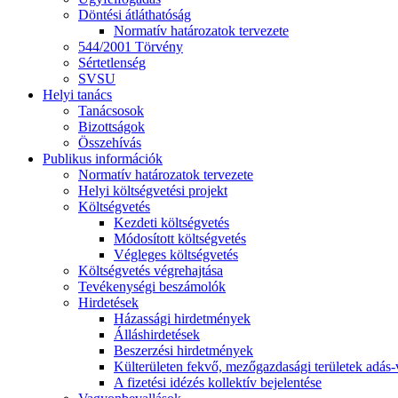
Döntési átláthatóság
Normatív határozatok tervezete
544/2001 Törvény
Sértetlenség
SVSU
Helyi tanács
Tanácsosok
Bizottságok
Összehívás
Publikus információk
Normatív határozatok tervezete
Helyi költségvetési projekt
Költségvetés
Kezdeti költségvetés
Módosított költségvetés
Végleges költségvetés
Költségvetés végrehajtása
Tevékenységi beszámolók
Hirdetések
Házassági hirdetmények
Álláshirdetések
Beszerzési hirdetmények
Külterületen fekvő, mezőgazdasági területek adás-vé
A fizetési idézés kollektív bejelentése