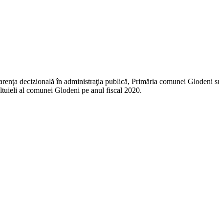
sparenţa decizională în administraţia publică, Primăria comunei Glodeni s
eltuieli al comunei Glodeni pe anul fiscal 2020.