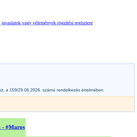
 javaslatok vagy vélemények rögzítési regisztere
esz, a 159/29.06.2026. számú rendelkezés értelmében.
n - #Maros