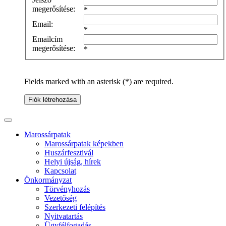
megerősítése:
*
Email:
*
Emailcím
megerősítése:
*
Fields marked with an asterisk (*) are required.
Fiók létrehozása
Marossárpatak
Marossárpatak képekben
Huszárfesztivál
Helyi újság, hírek
Kapcsolat
Önkormányzat
Törvényhozás
Vezetőség
Szerkezeti felépítés
Nyitvatartás
Ügyfélfogadás