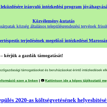
nek leküzdésére irányuló intézkedési program jóváhagyá
Közvélemény-kutatás
árpatak község általános településrendezési tervének frissí
sertéspestis terjedésének megelőző intézkedései Maross
– kérjük a gazdák támogatását!
a mezőgazdasági támogatásokat és beruházásokat érintő intézkedések el
nformáció ezen a linken
| 📷
Kattintson ide a képes tájékoztató m
ülés 2020-as költségvetésének helyesbítésé