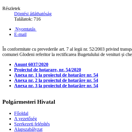
Részletek
Döntési átláthatóság
Találatok: 716
Nyomtatás
E-mail
În conformitate cu prevederile art. 7 al legii nr. 52/2003 privind tran
comunei Glodeni referitor la rectificarea Bugetulului de venituri și ch
Anunt 6037/2020
Proiectul de hotarare, nr. 54/2020
Anexa nr. 1 la proiectul de hotarâre nr. 54
Anexa nr. 2 la proiectul de hotarâre nr. 54
Anexa nr. 3 la proiectul de hotarâre nr. 54
Polgármesteri Hivatal
Főoldal
A vezetőség
Szerkezeti felépítés
Alapszabályzat