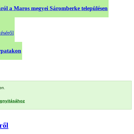
sáról a Maros megyei Sáromberke településen
téséről
árpatakon
len.
egnyitásához
ről