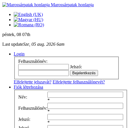
Marossárpatak honlapja
péntek
, 08 07th
Last update
Sze, 05 aug. 2026 6am
Login
Felhasználónév:
Jelszó:
Elfelejtette jelszavát?
Elfelejtette felhasználónevét?
Fiók létrehozása
Név:
*
Felhasználónév:
*
Jelszó:
*
Jelszó