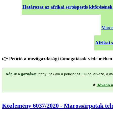
Határozat az afrikai sertéspestis kitörésé
Maross
Afrikai 
👉 Petíció a mezőgazdasági támogatások védelmében 
Kérjük a gazdákat
, hogy írják alá a petíciót az EU-ból érkező, 
📌
Bővebb i
Közlemény 6037/2020 - Marossárpatak telep