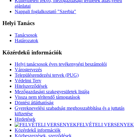
Külterületen fekvő, mezőgazdasági területek adás-vételi
ajánlatai
Nappali foglalkoztató "Szerbia"
Helyi Tanács
Tanácsosok
Határozatok
Közérdekű információk
Helyi tanácsosok éves tevékenységi beszámolói
Várostervezés
Településrendezési tervek (PUG)
Védelmi Terv
Hitelszerződések
Mezőgazdasági szakegyesületek listája
Vissza nem térítendő támogatások
Döntési átláthatóság
Gyereknevelési szabadság meghosszabbítása és a juttatás
kifizetése
Hirdetések
FELVÉTELI VERSENYEK
Közérdekű információk
Közbeszerzések, szerződések