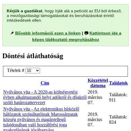
Kérjük a gazdákat
, hogy írják alá a petíciót az EU-ból érkező,
a mezőgazdasági támogatásokat és beruházásokat érintő
intézkedések ellen.
📌
Bővebb információ ezen a linken
| 📷
Kattintson ide a
képes tájékoztató megnyitásához
Döntési átláthatóság
Tételek #
Közzététel
Cím
Találatok
dátuma
Nyilvános vita - A 2020-as költségvetési
2019.
Találatok:
évben alkalmazandó helyi adókról és díjakról
március
911
szóló határozattervezet
07.
Nyilvános vita - Az elektronikus hírközlő
hálózatok szolgáltatóinak Marossárpatak
2019.
Találatok:
község nyilvános és magánjellegű
március
824
tulajdonában való hozzáférési joga
07.
gyakorlásának jóváhagyása