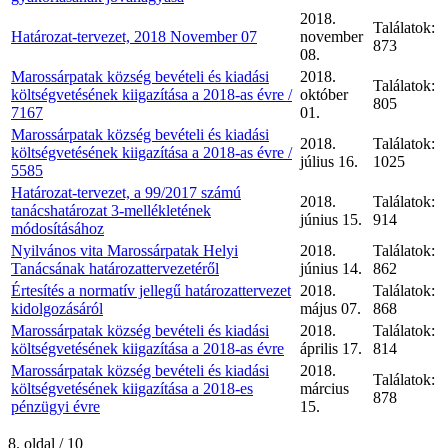
2018.
Találatok:
Határozat-tervezet, 2018 November 07
november
873
08.
Marossárpatak község bevételi és kiadási
2018.
Találatok:
költségvetésének kiigazítása a 2018-as évre /
október
805
7167
01.
Marossárpatak község bevételi és kiadási
2018.
Találatok:
költségvetésének kiigazítása a 2018-as évre /
július 16.
1025
5585
Határozat-tervezet, a 99/2017 számú
2018.
Találatok:
tanácshatározat 3-mellékletének
június 15.
914
módosításához
Nyilvános vita Marossárpatak Helyi
2018.
Találatok:
Tanácsának határozattervezetéről
június 14.
862
Értesítés a normatív jellegű határozattervezet
2018.
Találatok:
kidolgozásáról
május 07.
868
Marossárpatak község bevételi és kiadási
2018.
Találatok:
költségvetésének kiigazítása a 2018-as évre
április 17.
814
Marossárpatak község bevételi és kiadási
2018.
Találatok:
költségvetésének kiigazítása a 2018-es
március
878
pénzügyi évre
15.
8. oldal / 10