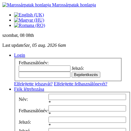
Marossárpatak honlapja
szombat
, 08 08th
Last update
Sze, 05 aug. 2026 6am
Login
Felhasználónév:
Jelszó:
Elfelejtette jelszavát?
Elfelejtette felhasználónevét?
Fiók létrehozása
Név:
*
Felhasználónév:
*
Jelszó:
*
Jelszó