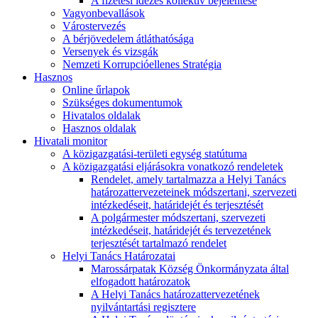
A fizetési idézés kollektív bejelentése
Vagyonbevallások
Várostervezés
A bérjövedelem átláthatósága
Versenyek és vizsgák
Nemzeti Korrupcióellenes Stratégia
Hasznos
Online űrlapok
Szükséges dokumentumok
Hivatalos oldalak
Hasznos oldalak
Hivatali monitor
A közigazgatási-területi egység statútuma
A közigazgatási eljárásokra vonatkozó rendeletek
Rendelet, amely tartalmazza a Helyi Tanács
határozattervezeteinek módszertani, szervezeti
intézkedéseit, határidejét és terjesztését
A polgármester módszertani, szervezeti
intézkedéseit, határidejét és tervezetének
terjesztését tartalmazó rendelet
Helyi Tanács Határozatai
Marossárpatak Község Önkormányzata által
elfogadott határozatok
A Helyi Tanács határozattervezetének
nyilvántartási regisztere