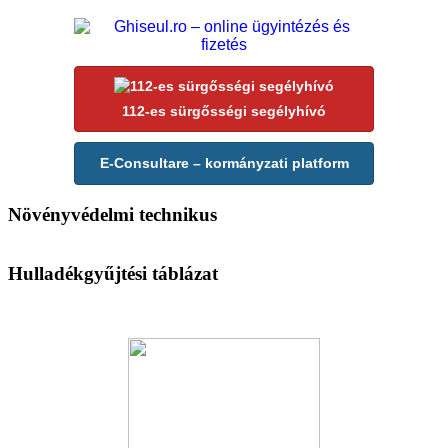
112-es sürgősségi segélyhívó
E-Consultare – kormányzati platform
Növényvédelmi technikus
Hulladékgyűjtési táblázat