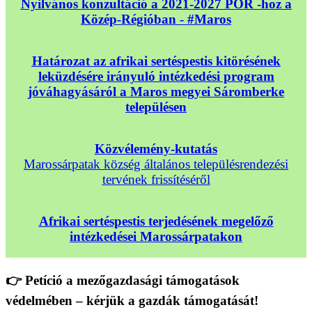
Nyilvános konzultáció a 2021-2027 POR -hoz a
Közép-Régióban - #Maros
Határozat az afrikai sertéspestis kitörésének
leküzdésére irányuló intézkedési program
jóváhagyásáról a Maros megyei Sáromberke
településen
Közvélemény-kutatás
Marossárpatak község általános településrendezési
tervének frissítéséről
Afrikai sertéspestis terjedésének megelőző
intézkedései Marossárpatakon
👉 Petíció a mezőgazdasági támogatások
védelmében – kérjük a gazdák támogatását!