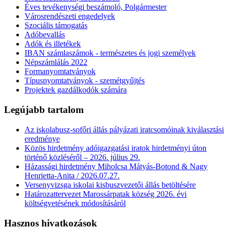
Éves tevékenységi beszámoló, Polgármester
Városrendészeti engedelyek
Szociális támogatás
Adóbevallás
Adók és illetékek
IBAN számlaszámok - természetes és jogi személyek
Népszámlálás 2022
Formanyomtatványok
Típusnyomtatványok - szemétgyűjtés
Projektek gazdálkodók számára
Legújabb tartalom
Az iskolabusz-sofőri állás pályázati iratcsomóinak kiválasztási
eredménye
Közös hirdetmény adóigazgatási iratok hirdetményi úton
történő közléséről – 2026. július 29.
Házassági hirdetmény Miholcsa Mátyás-Botond & Nagy
Henrietta-Anita / 2026.07.27.
Versenyvizsga iskolai kisbuszvezetői állás betöltésére
Határozattervezet Marossárpatak község 2026. évi
költségvetésének módosításáról
Hasznos hivatkozások