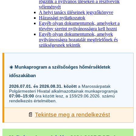
rögzítik a nyilvános üléseken a résztvevők
véleményét
A helyi tanács üléseinek jegyzőkönyve
Házassági nyilatkozatok
Egyéb olyan dokumentumok, amelyeket a
törvény szerint nyilvánosságra kell hozni
Egyéb olyan dokumentumok, amelyek
nyilvánosságra hozatalát megfelelőnek és
szükségesnek tekintik
☀️ Munkaprogram a szélsőséges hőmérsékletek
időszakában
2026.07.01. és 2026.08.31. között
a Marossárpatak
Polgármesteri Hivatal alkalmazottainak munkaprogramja
07:00–15:00
óra között lesz, a 159/29.06.2026. számú
rendelkezés értelmében.
📄
Tekintse meg a rendelkezést