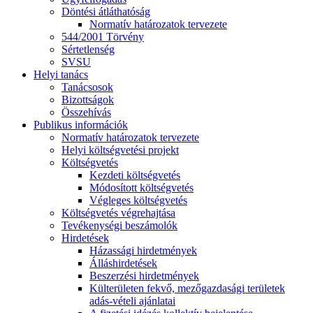
Döntési átláthatóság
Normatív határozatok tervezete
544/2001 Törvény
Sértetlenség
SVSU
Helyi tanács
Tanácsosok
Bizottságok
Összehívás
Publikus információk
Normatív határozatok tervezete
Helyi költségvetési projekt
Költségvetés
Kezdeti költségvetés
Módosított költségvetés
Végleges költségvetés
Költségvetés végrehajtása
Tevékenységi beszámolók
Hirdetések
Házassági hirdetmények
Álláshirdetések
Beszerzési hirdetmények
Külterületen fekvő, mezőgazdasági területek
adás-vételi ajánlatai