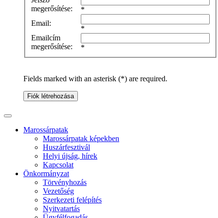
megerősítése:
*
Email:
*
Emailcím
megerősítése:
*
Fields marked with an asterisk (*) are required.
Fiók létrehozása
Marossárpatak
Marossárpatak képekben
Huszárfesztivál
Helyi újság, hírek
Kapcsolat
Önkormányzat
Törvényhozás
Vezetőség
Szerkezeti felépítés
Nyitvatartás
Ügyfélfogadás