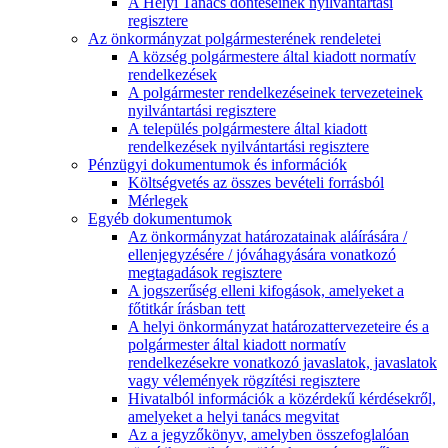
A Helyi Tanács döntéseinek nyilvántartási
regisztere
Az önkormányzat polgármesterének rendeletei
A község polgármestere által kiadott normatív
rendelkezések
A polgármester rendelkezéseinek tervezeteinek
nyilvántartási regisztere
A település polgármestere által kiadott
rendelkezések nyilvántartási regisztere
Pénzügyi dokumentumok és információk
Költségvetés az összes bevételi forrásból
Mérlegek
Egyéb dokumentumok
Az önkormányzat határozatainak aláírására /
ellenjegyzésére / jóváhagyására vonatkozó
megtagadások regisztere
A jogszerűség elleni kifogások, amelyeket a
főtitkár írásban tett
A helyi önkormányzat határozattervezeteire és a
polgármester által kiadott normatív
rendelkezésekre vonatkozó javaslatok, javaslatok
vagy vélemények rögzítési regisztere
Hivatalból információk a közérdekű kérdésekről,
amelyeket a helyi tanács megvitat
Az a jegyzőkönyv, amelyben összefoglalóan