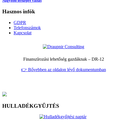
Nagyobb térképre váltás
Hasznos infók
GDPR
Telefonszámok
Kapcsolat
Finanszírozási lehetőség gazdáknak – DR‑12
👉 Bővebben az oldalon lévő dokumentumban
HULLADÉKGYŰJTÉS