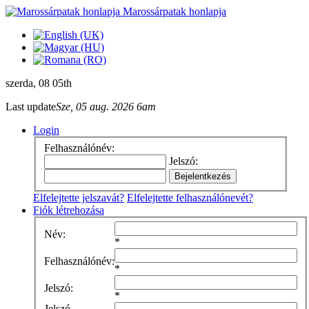
Marossárpatak honlapja
szerda
, 08 05th
Last update
Sze, 05 aug. 2026 6am
Login
Felhasználónév:
Jelszó:
Elfelejtette jelszavát?
Elfelejtette felhasználónevét?
Fiók létrehozása
Név:
*
Felhasználónév:
*
Jelszó:
*
Jelszó