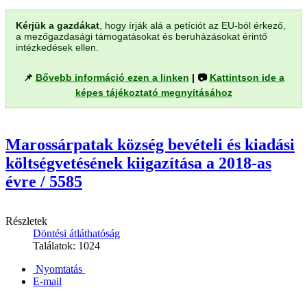
Kérjük a gazdákat
, hogy írják alá a petíciót az EU-ból érkező,
a mezőgazdasági támogatásokat és beruházásokat érintő
intézkedések ellen.
📌
Bővebb információ ezen a linken
| 📷
Kattintson ide a
képes tájékoztató megnyitásához
Marossárpatak község bevételi és kiadási
költségvetésének kiigazítása a 2018-as
évre / 5585
Részletek
Döntési átláthatóság
Találatok: 1024
Nyomtatás
E-mail