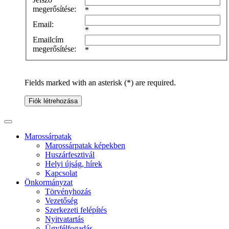
megerősítése:
*
Email:
*
Emailcím
megerősítése:
*
Fields marked with an asterisk (*) are required.
Fiók létrehozása
Marossárpatak
Marossárpatak képekben
Huszárfesztivál
Helyi újság, hírek
Kapcsolat
Önkormányzat
Törvényhozás
Vezetőség
Szerkezeti felépítés
Nyitvatartás
Ügyfélfogadás