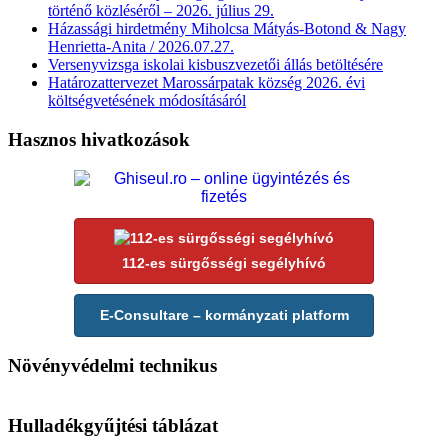
történő közléséről – 2026. július 29.
Házassági hirdetmény Miholcsa Mátyás-Botond & Nagy
Henrietta-Anita / 2026.07.27.
Versenyvizsga iskolai kisbuszvezetői állás betöltésére
Határozattervezet Marossárpatak község 2026. évi
költségvetésének módosításáról
Hasznos hivatkozások
112-es sürgősségi segélyhívó
E-Consultare – kormányzati platform
Növényvédelmi technikus
Hulladékgyűjtési táblázat