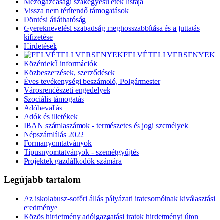
Mezőgazdasági szakegyesületek listája
Vissza nem térítendő támogatások
Döntési átláthatóság
Gyereknevelési szabadság meghosszabbítása és a juttatás
kifizetése
Hirdetések
FELVÉTELI VERSENYEK
Közérdekű információk
Közbeszerzések, szerződések
Éves tevékenységi beszámoló, Polgármester
Városrendészeti engedelyek
Szociális támogatás
Adóbevallás
Adók és illetékek
IBAN számlaszámok - természetes és jogi személyek
Népszámlálás 2022
Formanyomtatványok
Típusnyomtatványok - szemétgyűjtés
Projektek gazdálkodók számára
Legújabb tartalom
Az iskolabusz-sofőri állás pályázati iratcsomóinak kiválasztási
eredménye
Közös hirdetmény adóigazgatási iratok hirdetményi úton