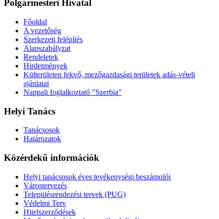
Polgármesteri Hivatal
Főoldal
A vezetőség
Szerkezeti felépítés
Alapszabályzat
Rendeletek
Hirdetmények
Külterületen fekvő, mezőgazdasági területek adás-vételi
ajánlatai
Nappali foglalkoztató "Szerbia"
Helyi Tanács
Tanácsosok
Határozatok
Közérdekű információk
Helyi tanácsosok éves tevékenységi beszámolói
Várostervezés
Településrendezési tervek (PUG)
Védelmi Terv
Hitelszerződések