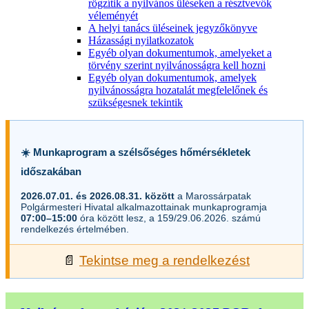
rögzítik a nyilvános üléseken a résztvevők
véleményét
A helyi tanács üléseinek jegyzőkönyve
Házassági nyilatkozatok
Egyéb olyan dokumentumok, amelyeket a
törvény szerint nyilvánosságra kell hozni
Egyéb olyan dokumentumok, amelyek
nyilvánosságra hozatalát megfelelőnek és
szükségesnek tekintik
☀️ Munkaprogram a szélsőséges hőmérsékletek
időszakában
2026.07.01. és 2026.08.31. között
a Marossárpatak
Polgármesteri Hivatal alkalmazottainak munkaprogramja
07:00–15:00
óra között lesz, a 159/29.06.2026. számú
rendelkezés értelmében.
📄
Tekintse meg a rendelkezést