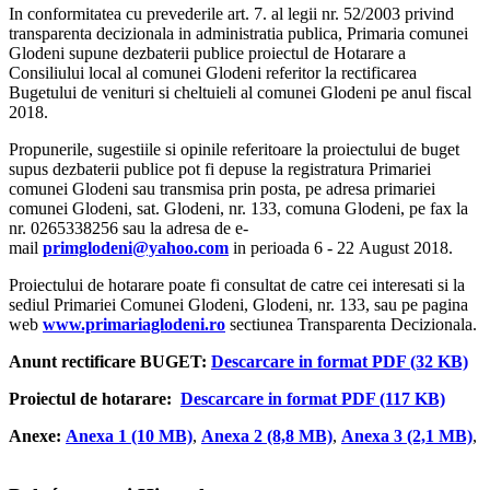
In conformitatea cu prevederile art. 7. al legii nr. 52/2003 privind
transparenta decizionala in administratia publica, Primaria comunei
Glodeni supune dezbaterii publice proiectul de Hotarare a
Consiliului local al comunei Glodeni referitor la rectificarea
Bugetului de venituri si cheltuieli al comunei Glodeni pe anul fiscal
2018.
Propunerile, sugestiile si opinile referitoare la proiectului de buget
supus dezbaterii publice pot fi depuse la registratura Primariei
comunei Glodeni sau transmisa prin posta, pe adresa primariei
comunei Glodeni, sat. Glodeni, nr. 133, comuna Glodeni, pe fax la
nr. 0265338256 sau la adresa de e-
mail
primglodeni@yahoo.com
in perioada 6 - 22 August 2018.
Proiectului de hotarare poate fi consultat de catre cei interesati si la
sediul Primariei Comunei Glodeni, Glodeni, nr. 133, sau pe pagina
web
www.primariaglodeni.ro
sectiunea Transparenta Decizionala.
Anunt rectificare BUGET:
Descarcare in format PDF (32 KB)
Proiectul de hotarare:
Descarcare in format PDF (117 KB)
Anexe:
Anexa 1 (10 MB)
,
Anexa 2 (8,8 MB)
,
Anexa 3 (2,1 MB)
,