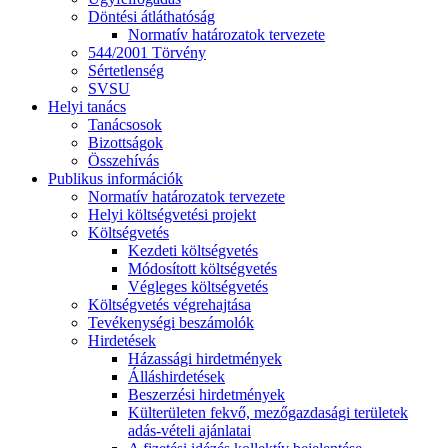
Döntési átláthatóság
Normatív határozatok tervezete
544/2001 Törvény
Sértetlenség
SVSU
Helyi tanács
Tanácsosok
Bizottságok
Összehívás
Publikus információk
Normatív határozatok tervezete
Helyi költségvetési projekt
Költségvetés
Kezdeti költségvetés
Módosított költségvetés
Végleges költségvetés
Költségvetés végrehajtása
Tevékenységi beszámolók
Hirdetések
Házassági hirdetmények
Álláshirdetések
Beszerzési hirdetmények
Külterületen fekvő, mezőgazdasági területek
adás-vételi ajánlatai