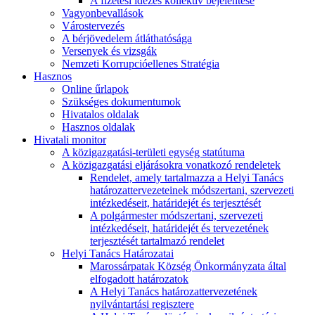
A fizetési idézés kollektív bejelentése
Vagyonbevallások
Várostervezés
A bérjövedelem átláthatósága
Versenyek és vizsgák
Nemzeti Korrupcióellenes Stratégia
Hasznos
Online űrlapok
Szükséges dokumentumok
Hivatalos oldalak
Hasznos oldalak
Hivatali monitor
A közigazgatási-területi egység statútuma
A közigazgatási eljárásokra vonatkozó rendeletek
Rendelet, amely tartalmazza a Helyi Tanács
határozattervezeteinek módszertani, szervezeti
intézkedéseit, határidejét és terjesztését
A polgármester módszertani, szervezeti
intézkedéseit, határidejét és tervezetének
terjesztését tartalmazó rendelet
Helyi Tanács Határozatai
Marossárpatak Község Önkormányzata által
elfogadott határozatok
A Helyi Tanács határozattervezetének
nyilvántartási regisztere