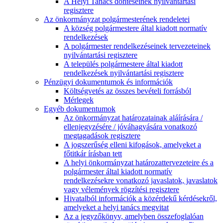
A Helyi Tanács döntéseinek nyilvántartási
regisztere
Az önkormányzat polgármesterének rendeletei
A község polgármestere által kiadott normatív
rendelkezések
A polgármester rendelkezéseinek tervezeteinek
nyilvántartási regisztere
A település polgármestere által kiadott
rendelkezések nyilvántartási regisztere
Pénzügyi dokumentumok és információk
Költségvetés az összes bevételi forrásból
Mérlegek
Egyéb dokumentumok
Az önkormányzat határozatainak aláírására /
ellenjegyzésére / jóváhagyására vonatkozó
megtagadások regisztere
A jogszerűség elleni kifogások, amelyeket a
főtitkár írásban tett
A helyi önkormányzat határozattervezeteire és a
polgármester által kiadott normatív
rendelkezésekre vonatkozó javaslatok, javaslatok
vagy vélemények rögzítési regisztere
Hivatalból információk a közérdekű kérdésekről,
amelyeket a helyi tanács megvitat
Az a jegyzőkönyv, amelyben összefoglalóan