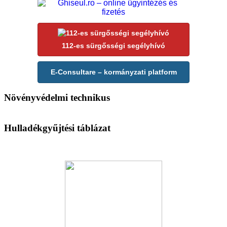
112-es sürgősségi segélyhívó
E-Consultare – kormányzati platform
Növényvédelmi technikus
Hulladékgyűjtési táblázat