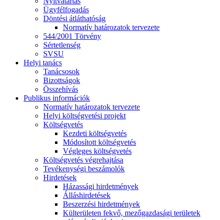
Nyitvatartás
Ügyfélfogadás
Döntési átláthatóság
Normatív határozatok tervezete
544/2001 Törvény
Sértetlenség
SVSU
Helyi tanács
Tanácsosok
Bizottságok
Összehívás
Publikus információk
Normatív határozatok tervezete
Helyi költségvetési projekt
Költségvetés
Kezdeti költségvetés
Módosított költségvetés
Végleges költségvetés
Költségvetés végrehajtása
Tevékenységi beszámolók
Hirdetések
Házassági hirdetmények
Álláshirdetések
Beszerzési hirdetmények
Külterületen fekvő, mezőgazdasági területek