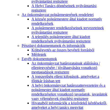
nyilvántartási regisztere
A Helyi Tanács döntéseinek nyilvántartási
regisztere
Az önkormányzat polgármesterének rendeletei
A község polgármestere által kiadott normatív
rendelkezések
A polgármester rendelkezéseinek tervezeteinek
nyilvántartási regisztere
A település polgármestere által kiadott
rendelkezések nyilvántartási regisztere
Pénzügyi dokumentumok és információk
Költségvetés az összes bevételi forrásból
Mérlegek
Egyéb dokumentumok
Az önkormányzat határozatainak aláírására /
ellenjegyzésére / jóváhagyására vonatkozó
megtagadások regisztere
A jogszerűség elleni kifogások, amelyeket a
főtitkár írásban tett
A helyi önkormányzat határozattervezeteire és a
polgármester által kiadott normatív
rendelkezésekre vonatkozó javaslatok, javaslatok
vagy vélemények rögzítési regisztere
Hivatalból információk a közérdekű kérdésekről,
amelyeket a helyi tanács megvitat