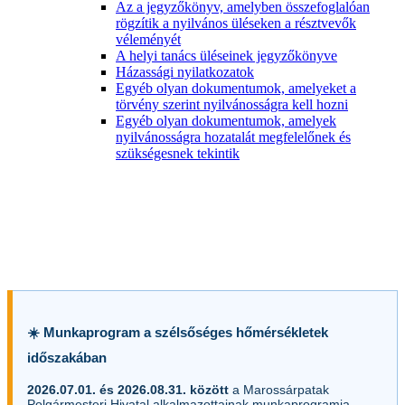
Az a jegyzőkönyv, amelyben összefoglalóan
rögzítik a nyilvános üléseken a résztvevők
véleményét
A helyi tanács üléseinek jegyzőkönyve
Házassági nyilatkozatok
Egyéb olyan dokumentumok, amelyeket a
törvény szerint nyilvánosságra kell hozni
Egyéb olyan dokumentumok, amelyek
nyilvánosságra hozatalát megfelelőnek és
szükségesnek tekintik
☀️ Munkaprogram a szélsőséges hőmérsékletek
időszakában
2026.07.01. és 2026.08.31. között
a Marossárpatak
Polgármesteri Hivatal alkalmazottainak munkaprogramja