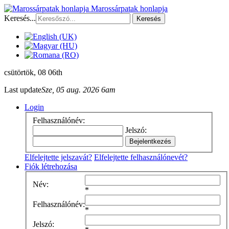
Marossárpatak honlapja
Keresés...
Keresés
csütörtök
, 08 06th
Last update
Sze, 05 aug. 2026 6am
Login
Felhasználónév:
Jelszó:
Elfelejtette jelszavát?
Elfelejtette felhasználónevét?
Fiók létrehozása
Név:
*
Felhasználónév:
*
Jelszó: