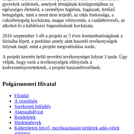
gyerekek szüleinek, amelyek témájának középpontjában az
egészséges életmód, a személyes higiénia, fogászati, fertőző
betegségek, mint a nemi úton terjedő, az oltás fontossága, a
cukorbetegség kockázata, magas vérnyomás, a családtervezés, az
alkohol és a kábítószer fogasztásának kockázata.
2016 szeptember 1-től a projekt az 5 éves fenntarthatóságának a
fázisába lépett, a periódus amely alatt hasonló tevékenységek
folynak majd, mint a projekt megvalósítása során.
A projekt keretén belül nevelési tevékenységet folytat 3 tanár. Úgy
véljük, hogy ezek a tevékenységek előnyösek a
kedvezményezetteknek, a projekt haszonélvezőinek.
Polgármesteri Hivatal
Főoldal
A vezetőség
Szerkezeti felépítés
Alapszabályzat
Rendeletek
Hirdetmények
Külterületen fekvő, mezőgazdasági területek adás-vételi
ajánlatai