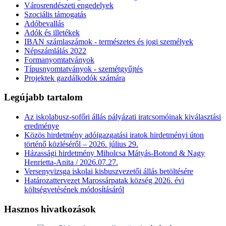
Városrendészeti engedelyek
Szociális támogatás
Adóbevallás
Adók és illetékek
IBAN számlaszámok - természetes és jogi személyek
Népszámlálás 2022
Formanyomtatványok
Típusnyomtatványok - szemétgyűjtés
Projektek gazdálkodók számára
Legújabb tartalom
Az iskolabusz-sofőri állás pályázati iratcsomóinak kiválasztási
eredménye
Közös hirdetmény adóigazgatási iratok hirdetményi úton
történő közléséről – 2026. július 29.
Házassági hirdetmény Miholcsa Mátyás-Botond & Nagy
Henrietta-Anita / 2026.07.27.
Versenyvizsga iskolai kisbuszvezetői állás betöltésére
Határozattervezet Marossárpatak község 2026. évi
költségvetésének módosításáról
Hasznos hivatkozások