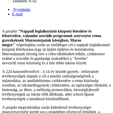
Találatok: 8742
Nyomtatás
E-mail
A projekt
"Nappali foglalkoztató központ létesítése és
felszerelése, valamint szociális programok szervezése roma
gyerekeknek Marossárpatak köségben, Maros
megye"
végrehajtása során az elsődleges cél a nappali foglalkoztató
központ létrehozása (egy új épület építése) és berendezése,
Marossárpatak község erre a célra elkülönített telkén, csökkentve
ezáltal a szociális és gazdasági szakadékot a "Szerbia"
nevezetű roma közösség és a falu többi lakósa között.
A 224 haszonélvezővel - 3-14 év közötti gyerek - lefolytatott
tevékenységek alapján a cél a tanulás szükségességének a
tudatosítása, az analfabétizmus csökkentése a roma közösség
soraiban, az iskolaelhagyások csökkentése, az egészséges életmód, a
biztonság, az illem, a méltóság promoválása, készségfejlesztő
tevékenységek az iskola előtt állóknak, after school típusú
tevékenységek a tanulással küszködőknek.
A projekt megvalósítása során különböző tevékenységet
megszervezésére került sor a projektben résztvevő felnőttek, a