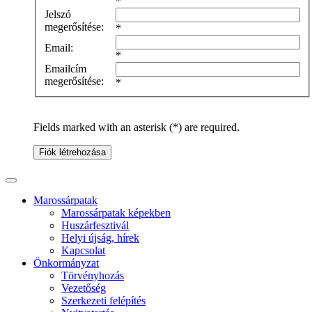
*
Jelszó
megerősítése:
*
Email:
*
Emailcím
megerősítése:
*
Fields marked with an asterisk (*) are required.
Fiók létrehozása
Marossárpatak
Marossárpatak képekben
Huszárfesztivál
Helyi újság, hírek
Kapcsolat
Önkormányzat
Törvényhozás
Vezetőség
Szerkezeti felépítés