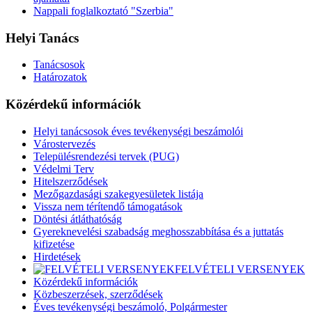
Nappali foglalkoztató "Szerbia"
Helyi Tanács
Tanácsosok
Határozatok
Közérdekű információk
Helyi tanácsosok éves tevékenységi beszámolói
Várostervezés
Településrendezési tervek (PUG)
Védelmi Terv
Hitelszerződések
Mezőgazdasági szakegyesületek listája
Vissza nem térítendő támogatások
Döntési átláthatóság
Gyereknevelési szabadság meghosszabbítása és a juttatás
kifizetése
Hirdetések
FELVÉTELI VERSENYEK
Közérdekű információk
Közbeszerzések, szerződések
Éves tevékenységi beszámoló, Polgármester