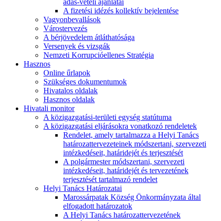
adás-vételi ajánlatai
A fizetési idézés kollektív bejelentése
Vagyonbevallások
Várostervezés
A bérjövedelem átláthatósága
Versenyek és vizsgák
Nemzeti Korrupcióellenes Stratégia
Hasznos
Online űrlapok
Szükséges dokumentumok
Hivatalos oldalak
Hasznos oldalak
Hivatali monitor
A közigazgatási-területi egység statútuma
A közigazgatási eljárásokra vonatkozó rendeletek
Rendelet, amely tartalmazza a Helyi Tanács
határozattervezeteinek módszertani, szervezeti
intézkedéseit, határidejét és terjesztését
A polgármester módszertani, szervezeti
intézkedéseit, határidejét és tervezetének
terjesztését tartalmazó rendelet
Helyi Tanács Határozatai
Marossárpatak Község Önkormányzata által
elfogadott határozatok
A Helyi Tanács határozattervezetének