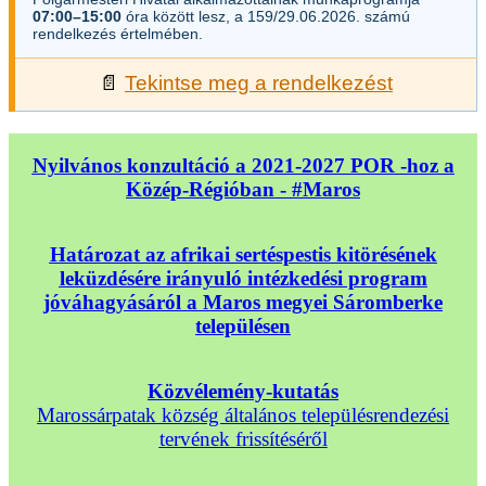
07:00–15:00
óra között lesz, a 159/29.06.2026. számú
rendelkezés értelmében.
📄
Tekintse meg a rendelkezést
Nyilvános konzultáció a 2021-2027 POR -hoz a
Közép-Régióban - #Maros
Határozat az afrikai sertéspestis kitörésének
leküzdésére irányuló intézkedési program
jóváhagyásáról a Maros megyei Sáromberke
településen
Közvélemény-kutatás
Marossárpatak község általános településrendezési
tervének frissítéséről