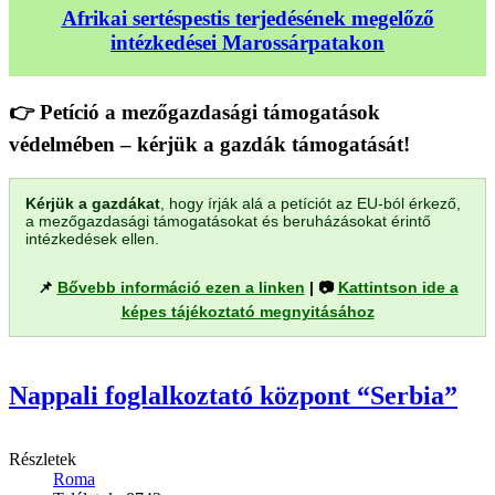
Afrikai sertéspestis terjedésének megelőző
intézkedései Marossárpatakon
👉 Petíció a mezőgazdasági támogatások
védelmében – kérjük a gazdák támogatását!
Kérjük a gazdákat
, hogy írják alá a petíciót az EU-ból érkező,
a mezőgazdasági támogatásokat és beruházásokat érintő
intézkedések ellen.
📌
Bővebb információ ezen a linken
| 📷
Kattintson ide a
képes tájékoztató megnyitásához
Nappali foglalkoztató központ “Serbia”
Részletek
Roma