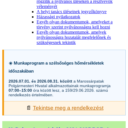
rögzítik a nyilvános üléseken a résztvevők
véleményét
A helyi tanács üléseinek jegyzőkönyve
Házassági nyilatkozatok
Egyéb olyan dokumentumok, amelyeket a
törvény szerint nyilvánosságra kell hozni
Egyéb olyan dokumentumok, amelyek
nyilvánosságra hozatalát megfelelőnek és
szükségesnek tekintik
☀️ Munkaprogram a szélsőséges hőmérsékletek
időszakában
2026.07.01. és 2026.08.31. között
a Marossárpatak
Polgármesteri Hivatal alkalmazottainak munkaprogramja
07:00–15:00
óra között lesz, a 159/29.06.2026. számú
rendelkezés értelmében.
📄
Tekintse meg a rendelkezést