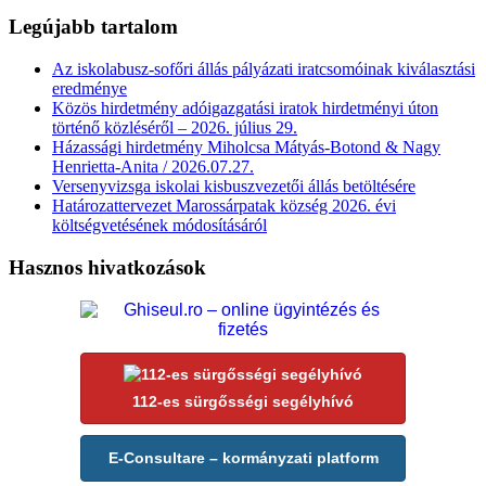
Legújabb tartalom
Az iskolabusz-sofőri állás pályázati iratcsomóinak kiválasztási
eredménye
Közös hirdetmény adóigazgatási iratok hirdetményi úton
történő közléséről – 2026. július 29.
Házassági hirdetmény Miholcsa Mátyás-Botond & Nagy
Henrietta-Anita / 2026.07.27.
Versenyvizsga iskolai kisbuszvezetői állás betöltésére
Határozattervezet Marossárpatak község 2026. évi
költségvetésének módosításáról
Hasznos hivatkozások
112-es sürgősségi segélyhívó
E-Consultare – kormányzati platform