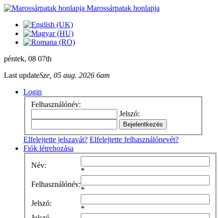
Marossárpatak honlapja
péntek
, 08 07th
Last update
Sze, 05 aug. 2026 6am
Login
Felhasználónév:
Jelszó:
Elfelejtette jelszavát?
Elfelejtette felhasználónevét?
Fiók létrehozása
Név:
*
Felhasználónév:
*
Jelszó:
*
Jelszó