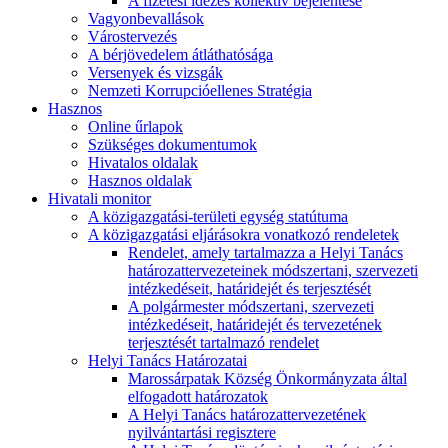
A fizetési idézés kollektív bejelentése
Vagyonbevallások
Várostervezés
A bérjövedelem átláthatósága
Versenyek és vizsgák
Nemzeti Korrupcióellenes Stratégia
Hasznos
Online űrlapok
Szükséges dokumentumok
Hivatalos oldalak
Hasznos oldalak
Hivatali monitor
A közigazgatási-területi egység statútuma
A közigazgatási eljárásokra vonatkozó rendeletek
Rendelet, amely tartalmazza a Helyi Tanács
határozattervezeteinek módszertani, szervezeti
intézkedéseit, határidejét és terjesztését
A polgármester módszertani, szervezeti
intézkedéseit, határidejét és tervezetének
terjesztését tartalmazó rendelet
Helyi Tanács Határozatai
Marossárpatak Község Önkormányzata által
elfogadott határozatok
A Helyi Tanács határozattervezetének
nyilvántartási regisztere