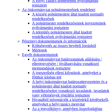
A Helyi Tanács döntéseinek nyilvántartási
regisztere
Az önkormányzat polgármesterének rendeletei
A község polgármestere által kiadott normatív
rendelkezések
A polgármester rendelkezéseinek tervezeteinek
nyilvántartási regisztere
A település polgármestere által kiadott
rendelkezések nyilvántartási regisztere
Pénzügyi dokumentumok és információk
Költségvetés az összes bevételi forrásból
Mérlegek
Egyéb dokumentumok
Az önkormányzat határozatainak aláírására /
ellenjegyzésére / jóváhagyására vonatkozó
megtagadások regisztere
A jogszerűség elleni kifogások, amelyeket a
főtitkár írásban tett
A helyi önkormányzat határozattervezeteire és a
polgármester által kiadott normatív
rendelkezésekre vonatkozó javaslatok, javaslatok
vagy vélemények rögzítési regisztere
Hivatalból információk a közérdekű kérdésekről,
amelyeket a helyi tanács megvitat
Az a jegyzőkönyv, amelyben összefoglalóan