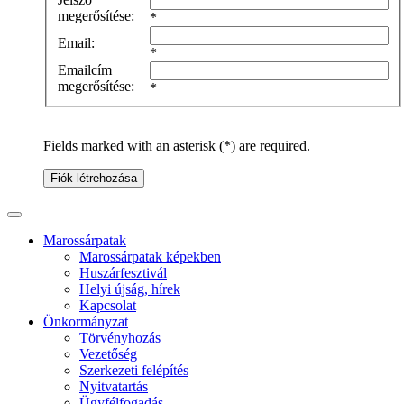
megerősítése:
*
Email:
*
Emailcím
megerősítése:
*
Fields marked with an asterisk (*) are required.
Fiók létrehozása
Marossárpatak
Marossárpatak képekben
Huszárfesztivál
Helyi újság, hírek
Kapcsolat
Önkormányzat
Törvényhozás
Vezetőség
Szerkezeti felépítés
Nyitvatartás
Ügyfélfogadás