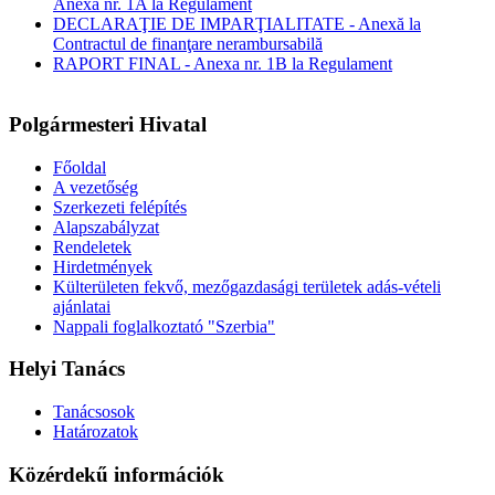
Anexa nr. 1A la Regulament
DECLARAŢIE DE IMPARŢIALITATE - Anexă la
Contractul de finanţare nerambursabilă
RAPORT FINAL - Anexa nr. 1B la Regulament
Polgármesteri Hivatal
Főoldal
A vezetőség
Szerkezeti felépítés
Alapszabályzat
Rendeletek
Hirdetmények
Külterületen fekvő, mezőgazdasági területek adás-vételi
ajánlatai
Nappali foglalkoztató "Szerbia"
Helyi Tanács
Tanácsosok
Határozatok
Közérdekű információk