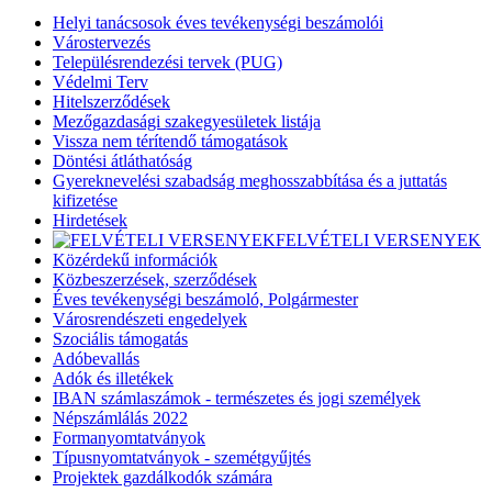
Helyi tanácsosok éves tevékenységi beszámolói
Várostervezés
Településrendezési tervek (PUG)
Védelmi Terv
Hitelszerződések
Mezőgazdasági szakegyesületek listája
Vissza nem térítendő támogatások
Döntési átláthatóság
Gyereknevelési szabadság meghosszabbítása és a juttatás
kifizetése
Hirdetések
FELVÉTELI VERSENYEK
Közérdekű információk
Közbeszerzések, szerződések
Éves tevékenységi beszámoló, Polgármester
Városrendészeti engedelyek
Szociális támogatás
Adóbevallás
Adók és illetékek
IBAN számlaszámok - természetes és jogi személyek
Népszámlálás 2022
Formanyomtatványok
Típusnyomtatványok - szemétgyűjtés
Projektek gazdálkodók számára