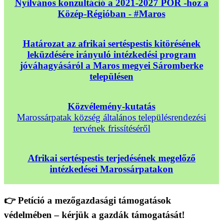
Nyilvános konzultáció a 2021-2027 POR -hoz a
Közép-Régióban - #Maros
Határozat az afrikai sertéspestis kitörésének
leküzdésére irányuló intézkedési program
jóváhagyásáról a Maros megyei Sáromberke
településen
Közvélemény-kutatás
Marossárpatak község általános településrendezési
tervének frissítéséről
Afrikai sertéspestis terjedésének megelőző
intézkedései Marossárpatakon
👉 Petíció a mezőgazdasági támogatások
védelmében – kérjük a gazdák támogatását!