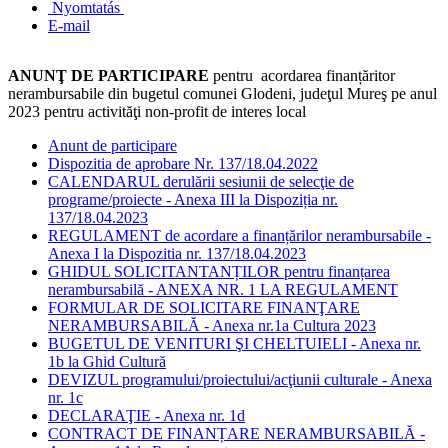
Nyomtatás
E-mail
ANUNŢ DE PARTICIPARE
pentru acordarea finanțăritor
nerambursabile din bugetul comunei Glodeni, judeţul Mureş pe anul
2023 pentru activităţi non-profit de interes local
Anunt de participare
Dispozitia de aprobare Nr. 137/18.04.2022
CALENDARUL derulării sesiunii de selecţie de
programe/proiecte - Anexa III la Dispoziția nr.
137/18.04.2023
REGULAMENT de acordare a finanțărilor nerambursabile -
Anexa I la Dispozitia nr. 137/18.04.2023
GHIDUL SOLICITANTANȚILOR pentru finanțarea
nerambursabilă - ANEXA NR. 1 LA REGULAMENT
FORMULAR DE SOLICITARE FINANŢARE
NERAMBURSABILĂ - Anexa nr.1a Cultura 2023
BUGETUL DE VENITURI ŞI CHELTUIELI - Anexa nr.
1b la Ghid Cultură
DEVIZUL programului/proiectului/acţiunii culturale - Anexa
nr. 1c
DECLARAŢIE - Anexa nr. 1d
CONTRACT DE FINANȚARE NERAMBURSABILĂ -