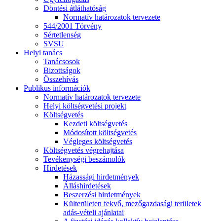
Döntési átláthatóság
Normatív határozatok tervezete
544/2001 Törvény
Sértetlenség
SVSU
Helyi tanács
Tanácsosok
Bizottságok
Összehívás
Publikus információk
Normatív határozatok tervezete
Helyi költségvetési projekt
Költségvetés
Kezdeti költségvetés
Módosított költségvetés
Végleges költségvetés
Költségvetés végrehajtása
Tevékenységi beszámolók
Hirdetések
Házassági hirdetmények
Álláshirdetések
Beszerzési hirdetmények
Külterületen fekvő, mezőgazdasági területek
adás-vételi ajánlatai