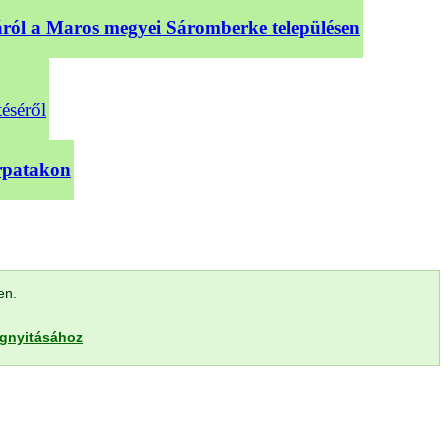
sáról a Maros megyei Sáromberke településen
téséről
árpatakon
len.
egnyitásához