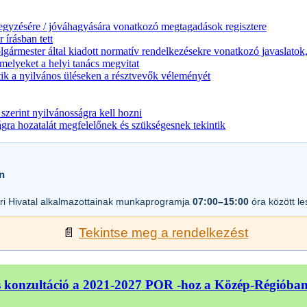
jegyzésére / jóváhagyására vonatkozó megtagadások regisztere
 írásban tett
lgármester által kiadott normatív rendelkezésekre vonatkozó javaslatok,
melyeket a helyi tanács megvitat
ik a nyilvános üléseken a résztvevők véleményét
zerint nyilvánosságra kell hozni
a hozatalát megfelelőnek és szükségesnek tekintik
n
i Hivatal alkalmazottainak munkaprogramja
07:00–15:00
óra között l
📄
Tekintse meg a rendelkezést
 konzultáció a 2021-2027 POR -hoz a Közép-Régióba