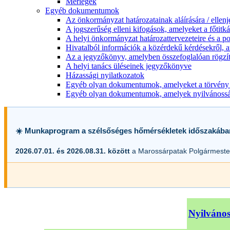
Mérlegek
Egyéb dokumentumok
Az önkormányzat határozatainak aláírására / ellen
A jogszerűség elleni kifogások, amelyeket a főtitkár
A helyi önkormányzat határozattervezeteire és a po
Hivatalból információk a közérdekű kérdésekről, a
Az a jegyzőkönyv, amelyben összefoglalóan rögzít
A helyi tanács üléseinek jegyzőkönyve
Házassági nyilatkozatok
Egyéb olyan dokumentumok, amelyeket a törvény s
Egyéb olyan dokumentumok, amelyek nyilvánosságr
☀️ Munkaprogram a szélsőséges hőmérsékletek időszakába
2026.07.01. és 2026.08.31. között
a Marossárpatak Polgármester
Nyilvános