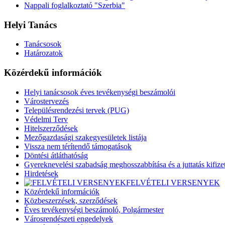
Nappali foglalkoztató "Szerbia"
Helyi Tanács
Tanácsosok
Határozatok
Közérdekű információk
Helyi tanácsosok éves tevékenységi beszámolói
Várostervezés
Településrendezési tervek (PUG)
Védelmi Terv
Hitelszerződések
Mezőgazdasági szakegyesületek listája
Vissza nem térítendő támogatások
Döntési átláthatóság
Gyereknevelési szabadság meghosszabbítása és a juttatás kifize
Hirdetések
FELVÉTELI VERSENYEK
Közérdekű információk
Közbeszerzések, szerződések
Éves tevékenységi beszámoló, Polgármester
Városrendészeti engedelyek