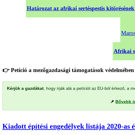
Határozat az afrikai sertéspestis kitörésé
Maross
Afrikai 
👉 Petíció a mezőgazdasági támogatások védelmében 
Kérjük a gazdákat
, hogy írják alá a petíciót az EU-ból érkező, 
📌
Bővebb i
Kiadott építési engedélyek listája 2020-as 