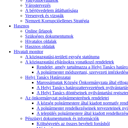
Vagyonbevallások
Várostervezés
A bérjövedelem átláthatósága
Versenyek és vizsgák
Nemzeti Korrupcióellenes Stratégia
Hasznos
Online űrlapok
Szükséges dokumentumok
Hivatalos oldalak
Hasznos oldalak
Hivatali monitor
A közigazgatási-területi egység statútuma
A közigazgatási eljárásokra vonatkozó rendeletek
Rendelet, amely tartalmazza a Helyi Tanács határoza
A polgármester módszertani, szervezeti intézkedéseit
Helyi Tanács Határozatai
Marossárpatak Község Önkormányzata által elfoga
A Helyi Tanács határozattervezetének nyilvántartás
A Helyi Tanács döntéseinek nyilvántartási regiszte
Az önkormányzat polgármesterének rendeletei
A község polgármestere által kiadott normatív ren
A polgármester rendelkezéseinek tervezeteinek nyil
A település polgármestere által kiadott rendelkezése
Pénzügyi dokumentumok és információk
Költségvetés az összes bevételi forrásból