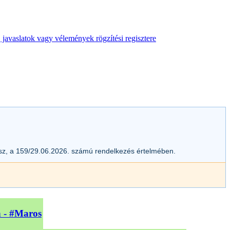
 javaslatok vagy vélemények rögzítési regisztere
esz, a 159/29.06.2026. számú rendelkezés értelmében.
n - #Maros