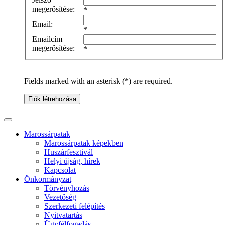
megerősítése:
*
Email:
*
Emailcím
megerősítése:
*
Fields marked with an asterisk (*) are required.
Fiók létrehozása
Marossárpatak
Marossárpatak képekben
Huszárfesztivál
Helyi újság, hírek
Kapcsolat
Önkormányzat
Törvényhozás
Vezetőség
Szerkezeti felépítés
Nyitvatartás
Ügyfélfogadás