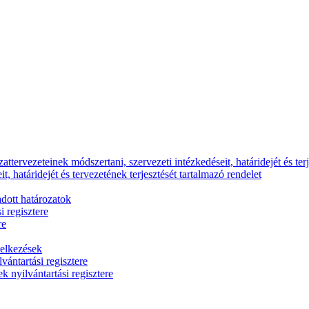
ttervezeteinek módszertani, szervezeti intézkedéseit, határidejét és terj
, határidejét és tervezetének terjesztését tartalmazó rendelet
dott határozatok
i regisztere
re
delkezések
vántartási regisztere
k nyilvántartási regisztere