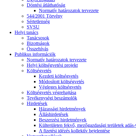
Döntési átláthatóság
Normatív határozatok tervezete
544/2001 Törvény
Sértetlenség
SVSU
Helyi tanács
Tanácsosok
Bizottságok
Összehívás
Publikus információk
Normatív határozatok tervezete
Helyi költségvetési projekt
Költségvetés
Kezdeti költségvetés
Módosított költségvetés
Végleges költségvetés
Költségvetés végrehajtása
Tevékenységi beszámolók
Hirdetések
Házassági hirdetmények
Álláshirdetések
Beszerzési hirdetmények
Külterületen fekvő, mezőgazdasági területek adás-vé
A fizetési idézés kollektív bejelentése