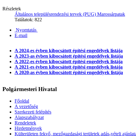
Részletek
Általános településrendezési tervek (PUG) Marossárpatak
Találatok: 822
Nyomtatás
E-mail
A 2024-es évben kibocsátott építési engedélyek listája
A 2023-as évben kibocsátott építési engedélyek listája
A 2022-es évben kibocsátott építési engedélyek listája
A 2021-es évben kibocsátott építési engedélyek listája
A 2020-as évben kibocsátott építési engedélyek listája
Polgármesteri Hivatal
Főoldal
A vezetőség
Szerkezeti felépítés
Alapszabályzat
Rendeletek
Hirdetmények
Külterületen fekvő, mezőgazdasági területek adás-vételi ajánlat