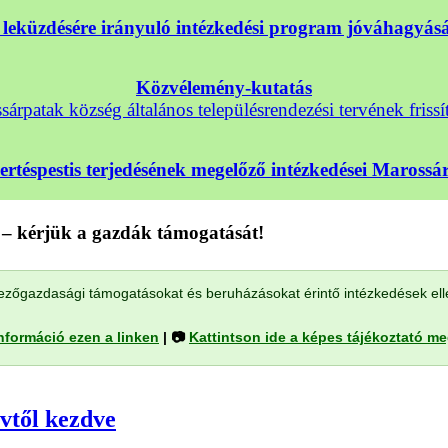
nek leküzdésére irányuló intézkedési program jóváhagyá
Közvélemény-kutatás
árpatak község általános településrendezési tervének frissí
sertéspestis terjedésének megelőző intézkedései Maross
– kérjük a gazdák támogatását!
a mezőgazdasági támogatásokat és beruházásokat érintő intézkedések el
nformáció ezen a linken
| 📷
Kattintson ide a képes tájékoztató m
évtől kezdve