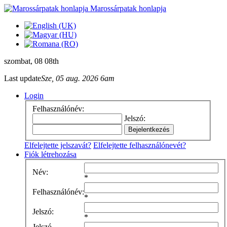
Marossárpatak honlapja
szombat
, 08 08th
Last update
Sze, 05 aug. 2026 6am
Login
Felhasználónév:
Jelszó:
Elfelejtette jelszavát?
Elfelejtette felhasználónevét?
Fiók létrehozása
Név:
*
Felhasználónév:
*
Jelszó:
*
Jelszó