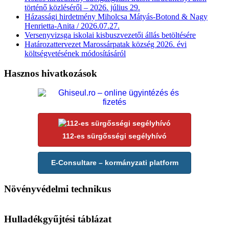
történő közléséről – 2026. július 29.
Házassági hirdetmény Miholcsa Mátyás-Botond & Nagy
Henrietta-Anita / 2026.07.27.
Versenyvizsga iskolai kisbuszvezetői állás betöltésére
Határozattervezet Marossárpatak község 2026. évi
költségvetésének módosításáról
Hasznos hivatkozások
112-es sürgősségi segélyhívó
E-Consultare – kormányzati platform
Növényvédelmi technikus
Hulladékgyűjtési táblázat