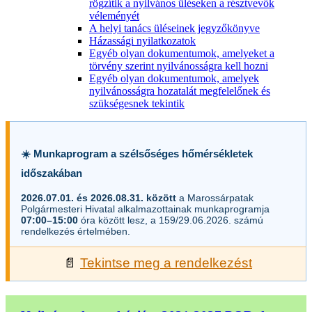
rögzítik a nyilvános üléseken a résztvevők
véleményét
A helyi tanács üléseinek jegyzőkönyve
Házassági nyilatkozatok
Egyéb olyan dokumentumok, amelyeket a
törvény szerint nyilvánosságra kell hozni
Egyéb olyan dokumentumok, amelyek
nyilvánosságra hozatalát megfelelőnek és
szükségesnek tekintik
☀️ Munkaprogram a szélsőséges hőmérsékletek
időszakában
2026.07.01. és 2026.08.31. között
a Marossárpatak
Polgármesteri Hivatal alkalmazottainak munkaprogramja
07:00–15:00
óra között lesz, a 159/29.06.2026. számú
rendelkezés értelmében.
📄
Tekintse meg a rendelkezést