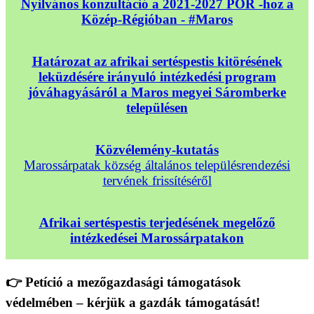
Nyilvános konzultáció a 2021-2027 POR -hoz a
Közép-Régióban - #Maros
Határozat az afrikai sertéspestis kitörésének
leküzdésére irányuló intézkedési program
jóváhagyásáról a Maros megyei Sáromberke
településen
Közvélemény-kutatás
Marossárpatak község általános településrendezési
tervének frissítéséről
Afrikai sertéspestis terjedésének megelőző
intézkedései Marossárpatakon
👉 Petíció a mezőgazdasági támogatások
védelmében – kérjük a gazdák támogatását!