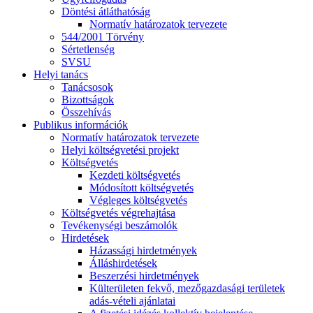
Döntési átláthatóság
Normatív határozatok tervezete
544/2001 Törvény
Sértetlenség
SVSU
Helyi tanács
Tanácsosok
Bizottságok
Összehívás
Publikus információk
Normatív határozatok tervezete
Helyi költségvetési projekt
Költségvetés
Kezdeti költségvetés
Módosított költségvetés
Végleges költségvetés
Költségvetés végrehajtása
Tevékenységi beszámolók
Hirdetések
Házassági hirdetmények
Álláshirdetések
Beszerzési hirdetmények
Külterületen fekvő, mezőgazdasági területek
adás-vételi ajánlatai