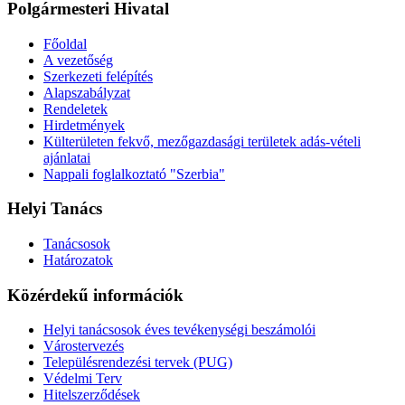
Polgármesteri Hivatal
Főoldal
A vezetőség
Szerkezeti felépítés
Alapszabályzat
Rendeletek
Hirdetmények
Külterületen fekvő, mezőgazdasági területek adás-vételi
ajánlatai
Nappali foglalkoztató "Szerbia"
Helyi Tanács
Tanácsosok
Határozatok
Közérdekű információk
Helyi tanácsosok éves tevékenységi beszámolói
Várostervezés
Településrendezési tervek (PUG)
Védelmi Terv
Hitelszerződések