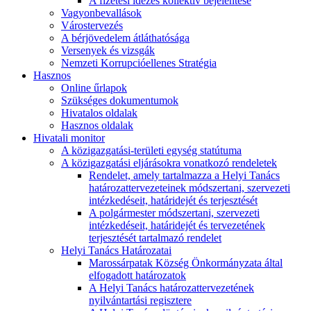
A fizetési idézés kollektív bejelentése
Vagyonbevallások
Várostervezés
A bérjövedelem átláthatósága
Versenyek és vizsgák
Nemzeti Korrupcióellenes Stratégia
Hasznos
Online űrlapok
Szükséges dokumentumok
Hivatalos oldalak
Hasznos oldalak
Hivatali monitor
A közigazgatási-területi egység statútuma
A közigazgatási eljárásokra vonatkozó rendeletek
Rendelet, amely tartalmazza a Helyi Tanács
határozattervezeteinek módszertani, szervezeti
intézkedéseit, határidejét és terjesztését
A polgármester módszertani, szervezeti
intézkedéseit, határidejét és tervezetének
terjesztését tartalmazó rendelet
Helyi Tanács Határozatai
Marossárpatak Község Önkormányzata által
elfogadott határozatok
A Helyi Tanács határozattervezetének
nyilvántartási regisztere