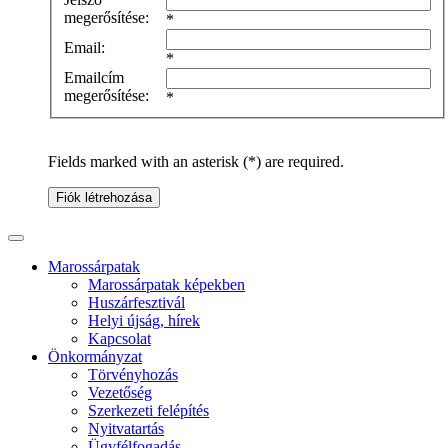
megerősítése:
*
Email:
*
Emailcím
megerősítése:
*
Fields marked with an asterisk (*) are required.
Fiók létrehozása
Marossárpatak
Marossárpatak képekben
Huszárfesztivál
Helyi újság, hírek
Kapcsolat
Önkormányzat
Törvényhozás
Vezetőség
Szerkezeti felépítés
Nyitvatartás
Ügyfélfogadás