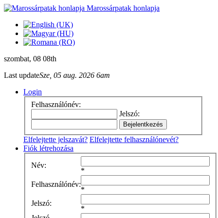
Marossárpatak honlapja
szombat
, 08 08th
Last update
Sze, 05 aug. 2026 6am
Login
Felhasználónév:
Jelszó:
Elfelejtette jelszavát?
Elfelejtette felhasználónevét?
Fiók létrehozása
Név:
*
Felhasználónév:
*
Jelszó:
*
Jelszó