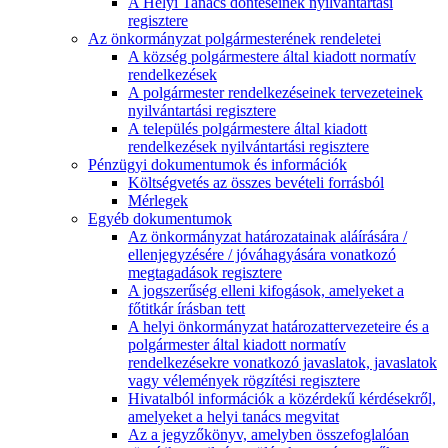
A Helyi Tanács döntéseinek nyilvántartási
regisztere
Az önkormányzat polgármesterének rendeletei
A község polgármestere által kiadott normatív
rendelkezések
A polgármester rendelkezéseinek tervezeteinek
nyilvántartási regisztere
A település polgármestere által kiadott
rendelkezések nyilvántartási regisztere
Pénzügyi dokumentumok és információk
Költségvetés az összes bevételi forrásból
Mérlegek
Egyéb dokumentumok
Az önkormányzat határozatainak aláírására /
ellenjegyzésére / jóváhagyására vonatkozó
megtagadások regisztere
A jogszerűség elleni kifogások, amelyeket a
főtitkár írásban tett
A helyi önkormányzat határozattervezeteire és a
polgármester által kiadott normatív
rendelkezésekre vonatkozó javaslatok, javaslatok
vagy vélemények rögzítési regisztere
Hivatalból információk a közérdekű kérdésekről,
amelyeket a helyi tanács megvitat
Az a jegyzőkönyv, amelyben összefoglalóan