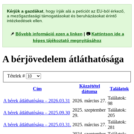
Kérjük a gazdákat
, hogy írják alá a petíciót az EU-ból érkező,
a mezőgazdasági támogatásokat és beruházásokat érintő
intézkedések ellen.
📌
Bővebb információ ezen a linken
| 📷
Kattintson ide a
képes tájékoztató megnyitásához
A bérjövedelem átláthatósága
Tételek #
Közzététel
Cím
Találatok
dátuma
Találatok:
A bérek átláthatósága – 2026.03.31
2026. március 27.
98
2025. szeptember
Találatok:
A bérek átláthatósága – 2025.09.30
29.
205
Találatok:
A bérek átláthatósága – 2025.03.31.
2025. március 27.
281
2024. szeptember
Találatok: