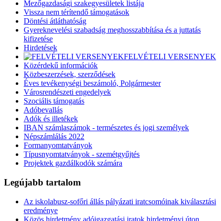
Mezőgazdasági szakegyesületek listája
Vissza nem térítendő támogatások
Döntési átláthatóság
Gyereknevelési szabadság meghosszabbítása és a juttatás
kifizetése
Hirdetések
FELVÉTELI VERSENYEK
Közérdekű információk
Közbeszerzések, szerződések
Éves tevékenységi beszámoló, Polgármester
Városrendészeti engedelyek
Szociális támogatás
Adóbevallás
Adók és illetékek
IBAN számlaszámok - természetes és jogi személyek
Népszámlálás 2022
Formanyomtatványok
Típusnyomtatványok - szemétgyűjtés
Projektek gazdálkodók számára
Legújabb tartalom
Az iskolabusz-sofőri állás pályázati iratcsomóinak kiválasztási
eredménye
Közös hirdetmény adóigazgatási iratok hirdetményi úton