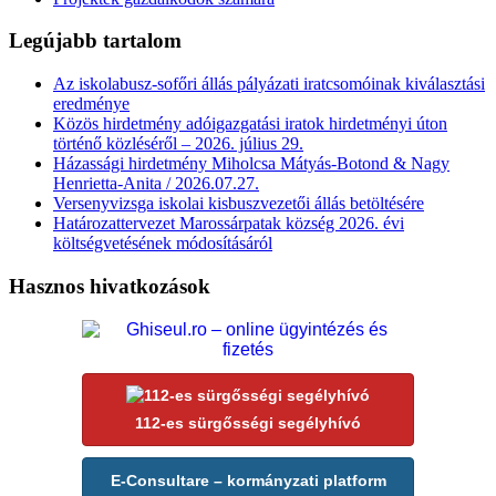
Legújabb tartalom
Az iskolabusz-sofőri állás pályázati iratcsomóinak kiválasztási
eredménye
Közös hirdetmény adóigazgatási iratok hirdetményi úton
történő közléséről – 2026. július 29.
Házassági hirdetmény Miholcsa Mátyás-Botond & Nagy
Henrietta-Anita / 2026.07.27.
Versenyvizsga iskolai kisbuszvezetői állás betöltésére
Határozattervezet Marossárpatak község 2026. évi
költségvetésének módosításáról
Hasznos hivatkozások
112-es sürgősségi segélyhívó
E-Consultare – kormányzati platform