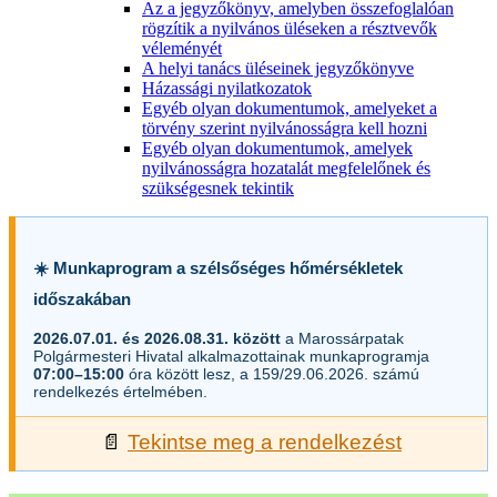
Az a jegyzőkönyv, amelyben összefoglalóan
rögzítik a nyilvános üléseken a résztvevők
véleményét
A helyi tanács üléseinek jegyzőkönyve
Házassági nyilatkozatok
Egyéb olyan dokumentumok, amelyeket a
törvény szerint nyilvánosságra kell hozni
Egyéb olyan dokumentumok, amelyek
nyilvánosságra hozatalát megfelelőnek és
szükségesnek tekintik
☀️ Munkaprogram a szélsőséges hőmérsékletek
időszakában
2026.07.01. és 2026.08.31. között
a Marossárpatak
Polgármesteri Hivatal alkalmazottainak munkaprogramja
07:00–15:00
óra között lesz, a 159/29.06.2026. számú
rendelkezés értelmében.
📄
Tekintse meg a rendelkezést