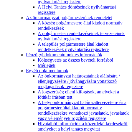
nyilvántartási regisztere
A Helyi Tanács döntéseinek nyilvántartási
regisztere
Az önkormányzat polgármesterének rendeletei
A község polgármestere által kiadott normatív
rendelkezések
A polgármester rendelkezéseinek tervezeteinek
nyilvántartási regisztere
A település polgármestere által kiadott
rendelkezések nyilvántartási regisztere
Pénzügyi dokumentumok és információk
Költségvetés az összes bevételi forrásból
Mérlegek
Egyéb dokumentumok
Az önkormányzat határozatainak aláírására /
ellenjegyzésére / jóváhagyására vonatkozó
megtagadások regisztere
A jogszerűség elleni kifogások, amelyeket a
főtitkár írásban tett
A helyi önkormányzat határozattervezeteire és a
polgármester által kiadott normatív
rendelkezésekre vonatkozó javaslatok, javaslatok
vagy vélemények rögzítési regisztere
Hivatalból információk a közérdekű kérdésekről,
amelyeket a helyi tanács megvitat