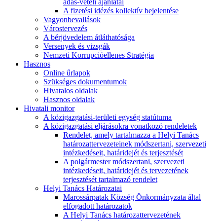
adás-vételi ajánlatai
A fizetési idézés kollektív bejelentése
Vagyonbevallások
Várostervezés
A bérjövedelem átláthatósága
Versenyek és vizsgák
Nemzeti Korrupcióellenes Stratégia
Hasznos
Online űrlapok
Szükséges dokumentumok
Hivatalos oldalak
Hasznos oldalak
Hivatali monitor
A közigazgatási-területi egység statútuma
A közigazgatási eljárásokra vonatkozó rendeletek
Rendelet, amely tartalmazza a Helyi Tanács
határozattervezeteinek módszertani, szervezeti
intézkedéseit, határidejét és terjesztését
A polgármester módszertani, szervezeti
intézkedéseit, határidejét és tervezetének
terjesztését tartalmazó rendelet
Helyi Tanács Határozatai
Marossárpatak Község Önkormányzata által
elfogadott határozatok
A Helyi Tanács határozattervezetének