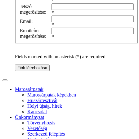
*
Jelszó
megerősítése:
*
Email:
*
Emailcím
megerősítése:
*
Fields marked with an asterisk (*) are required.
Fiók létrehozása
Marossárpatak
Marossárpatak képekben
Huszárfesztivál
Helyi újság, hírek
Kapcsolat
Önkormányzat
Törvényhozás
Vezetőség
Szerkezeti felépítés