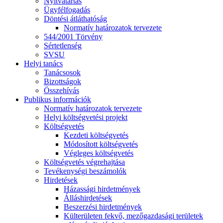
Nyitvatartás
Ügyfélfogadás
Döntési átláthatóság
Normatív határozatok tervezete
544/2001 Törvény
Sértetlenség
SVSU
Helyi tanács
Tanácsosok
Bizottságok
Összehívás
Publikus információk
Normatív határozatok tervezete
Helyi költségvetési projekt
Költségvetés
Kezdeti költségvetés
Módosított költségvetés
Végleges költségvetés
Költségvetés végrehajtása
Tevékenységi beszámolók
Hirdetések
Házassági hirdetmények
Álláshirdetések
Beszerzési hirdetmények
Külterületen fekvő, mezőgazdasági területek