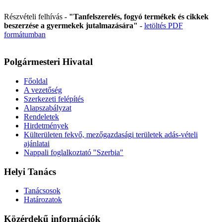
Részvételi felhívás -
"Tanfelszerelés, fogyó termékek és cikkek
beszerzése a gyermekek jutalmazására"
-
letöltés PDF
formátumban
Polgármesteri Hivatal
Főoldal
A vezetőség
Szerkezeti felépítés
Alapszabályzat
Rendeletek
Hirdetmények
Külterületen fekvő, mezőgazdasági területek adás-vételi
ajánlatai
Nappali foglalkoztató "Szerbia"
Helyi Tanács
Tanácsosok
Határozatok
Közérdekű információk