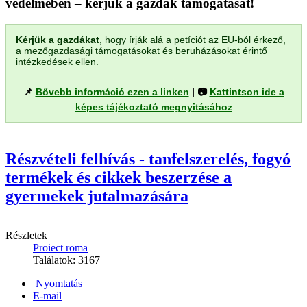
védelmében – kérjük a gazdák támogatását!
Kérjük a gazdákat
, hogy írják alá a petíciót az EU-ból érkező,
a mezőgazdasági támogatásokat és beruházásokat érintő
intézkedések ellen.
📌
Bővebb információ ezen a linken
| 📷
Kattintson ide a
képes tájékoztató megnyitásához
Részvételi felhívás - tanfelszerelés, fogyó
termékek és cikkek beszerzése a
gyermekek jutalmazására
Részletek
Proiect roma
Találatok: 3167
Nyomtatás
E-mail