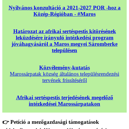
Nyilvános konzultáció a 2021-2027 POR -hoz a
Közép-Régióban - #Maros
Határozat az afrikai sertéspestis kitörésének
leküzdésére irányuló intézkedési program
jóváhagyásáról a Maros megyei Sáromberke
településen
Közvélemény-kutatás
Marossárpatak község általános településrendezési
tervének frissítéséről
Afrikai sertéspestis terjedésének megelőző
intézkedései Marossárpatakon
👉 Petíció a mezőgazdasági támogatások