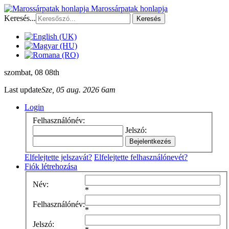
Marossárpatak honlapja
Keresés...
Keresés
szombat
, 08 08th
Last update
Sze, 05 aug. 2026 6am
Login
Felhasználónév:
Jelszó:
Elfelejtette jelszavát?
Elfelejtette felhasználónevét?
Fiók létrehozása
Név:
*
Felhasználónév:
*
Jelszó: