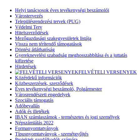
Helyi tanácsosok éves tevékenységi beszámolói
Várostervezés
Településrendezési tervek (PUG)
Védelmi Terv
Hitelszerződések
Mezőgazdasági szakegyesületek listája
Vissza nem térítendő támogatások
Döntési átláthatóság
Gyereknevelési szabadság meghosszabbítása és a juttatás
kifizetése
Hirdetések
FELVÉTELI VERSENYEK
Közérdekű információk
Közbeszerzések, szerződések
Éves tevékenységi beszámoló, Polgármester
Városrendészeti engedelyek
Szociális támogatás
Adóbevallás
Adók és illetékek
IBAN számlaszámok - természetes és jogi személyek
Népszámlálás 2022
Formanyomtatványok
Típusnyomtatványok - szemétgyűjtés
Projektek gazdálkodók számára