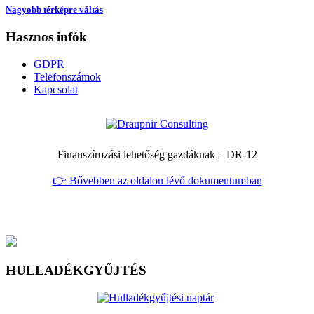
Nagyobb térképre váltás
Hasznos infók
GDPR
Telefonszámok
Kapcsolat
Finanszírozási lehetőség gazdáknak – DR‑12
👉 Bővebben az oldalon lévő dokumentumban
HULLADÉKGYŰJTÉS