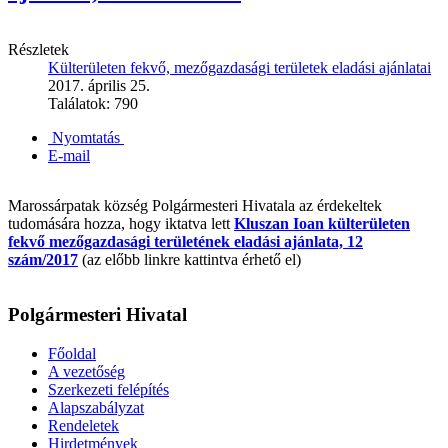
Részletek
Külterületen fekvő, mezőgazdasági területek eladási ajánlatai
2017. április 25.
Találatok: 790
Nyomtatás
E-mail
Marossárpatak község Polgármesteri Hivatala az érdekeltek
tudomására hozza, hogy iktatva lett
Kluszan Ioan külterületen
fekvő mezőgazdasági területének eladási ajánlata, 12
szám/2017
(az előbb linkre kattintva érhető el)
Polgármesteri Hivatal
Főoldal
A vezetőség
Szerkezeti felépítés
Alapszabályzat
Rendeletek
Hirdetmények