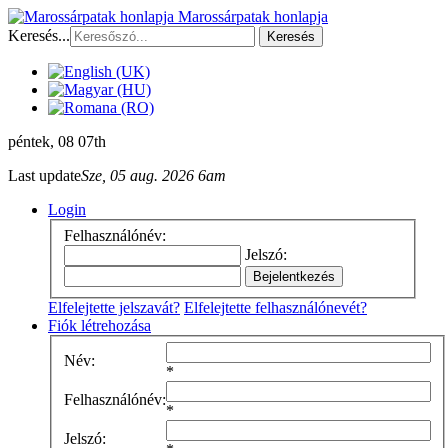
Marossárpatak honlapja
Keresés...
Keresés
péntek
, 08 07th
Last update
Sze, 05 aug. 2026 6am
Login
Felhasználónév:
Jelszó:
Elfelejtette jelszavát?
Elfelejtette felhasználónevét?
Fiók létrehozása
Név:
*
Felhasználónév:
*
Jelszó: