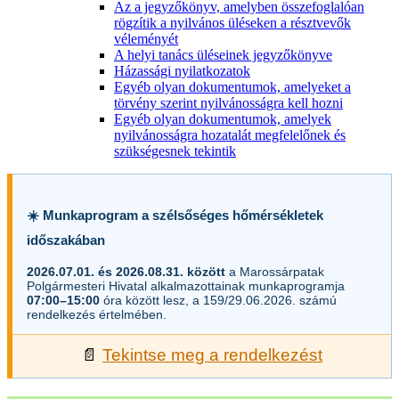
Az a jegyzőkönyv, amelyben összefoglalóan
rögzítik a nyilvános üléseken a résztvevők
véleményét
A helyi tanács üléseinek jegyzőkönyve
Házassági nyilatkozatok
Egyéb olyan dokumentumok, amelyeket a
törvény szerint nyilvánosságra kell hozni
Egyéb olyan dokumentumok, amelyek
nyilvánosságra hozatalát megfelelőnek és
szükségesnek tekintik
☀️ Munkaprogram a szélsőséges hőmérsékletek
időszakában
2026.07.01. és 2026.08.31. között
a Marossárpatak
Polgármesteri Hivatal alkalmazottainak munkaprogramja
07:00–15:00
óra között lesz, a 159/29.06.2026. számú
rendelkezés értelmében.
📄
Tekintse meg a rendelkezést