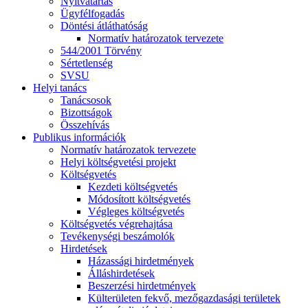
Nyitvatartás
Ügyfélfogadás
Döntési átláthatóság
Normatív határozatok tervezete
544/2001 Törvény
Sértetlenség
SVSU
Helyi tanács
Tanácsosok
Bizottságok
Összehívás
Publikus információk
Normatív határozatok tervezete
Helyi költségvetési projekt
Költségvetés
Kezdeti költségvetés
Módosított költségvetés
Végleges költségvetés
Költségvetés végrehajtása
Tevékenységi beszámolók
Hirdetések
Házassági hirdetmények
Álláshirdetések
Beszerzési hirdetmények
Külterületen fekvő, mezőgazdasági területek