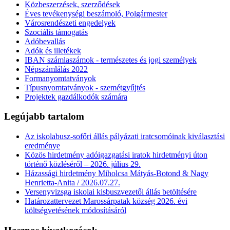
Közbeszerzések, szerződések
Éves tevékenységi beszámoló, Polgármester
Városrendészeti engedelyek
Szociális támogatás
Adóbevallás
Adók és illetékek
IBAN számlaszámok - természetes és jogi személyek
Népszámlálás 2022
Formanyomtatványok
Típusnyomtatványok - szemétgyűjtés
Projektek gazdálkodók számára
Legújabb tartalom
Az iskolabusz-sofőri állás pályázati iratcsomóinak kiválasztási
eredménye
Közös hirdetmény adóigazgatási iratok hirdetményi úton
történő közléséről – 2026. július 29.
Házassági hirdetmény Miholcsa Mátyás-Botond & Nagy
Henrietta-Anita / 2026.07.27.
Versenyvizsga iskolai kisbuszvezetői állás betöltésére
Határozattervezet Marossárpatak község 2026. évi
költségvetésének módosításáról