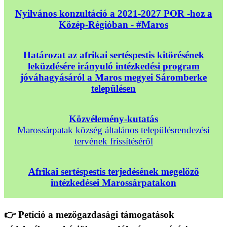
Nyilvános konzultáció a 2021-2027 POR -hoz a
Közép-Régióban - #Maros
Határozat az afrikai sertéspestis kitörésének
leküzdésére irányuló intézkedési program
jóváhagyásáról a Maros megyei Sáromberke
településen
Közvélemény-kutatás
Marossárpatak község általános településrendezési
tervének frissítéséről
Afrikai sertéspestis terjedésének megelőző
intézkedései Marossárpatakon
👉 Petíció a mezőgazdasági támogatások