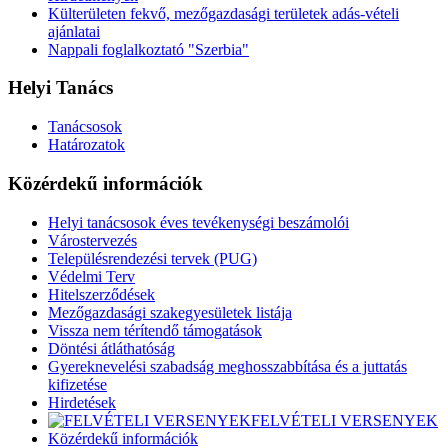
Külterületen fekvő, mezőgazdasági területek adás-vételi
ajánlatai
Nappali foglalkoztató "Szerbia"
Helyi Tanács
Tanácsosok
Határozatok
Közérdekű információk
Helyi tanácsosok éves tevékenységi beszámolói
Várostervezés
Településrendezési tervek (PUG)
Védelmi Terv
Hitelszerződések
Mezőgazdasági szakegyesületek listája
Vissza nem térítendő támogatások
Döntési átláthatóság
Gyereknevelési szabadság meghosszabbítása és a juttatás
kifizetése
Hirdetések
FELVÉTELI VERSENYEK
Közérdekű információk