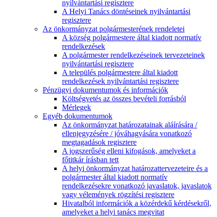
nyilvántartási regisztere
A Helyi Tanács döntéseinek nyilvántartási
regisztere
Az önkormányzat polgármesterének rendeletei
A község polgármestere által kiadott normatív
rendelkezések
A polgármester rendelkezéseinek tervezeteinek
nyilvántartási regisztere
A település polgármestere által kiadott
rendelkezések nyilvántartási regisztere
Pénzügyi dokumentumok és információk
Költségvetés az összes bevételi forrásból
Mérlegek
Egyéb dokumentumok
Az önkormányzat határozatainak aláírására /
ellenjegyzésére / jóváhagyására vonatkozó
megtagadások regisztere
A jogszerűség elleni kifogások, amelyeket a
főtitkár írásban tett
A helyi önkormányzat határozattervezeteire és a
polgármester által kiadott normatív
rendelkezésekre vonatkozó javaslatok, javaslatok
vagy vélemények rögzítési regisztere
Hivatalból információk a közérdekű kérdésekről,
amelyeket a helyi tanács megvitat