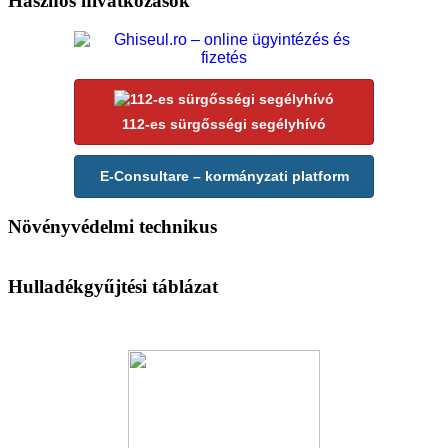
Hasznos hivatkozások
112-es sürgősségi segélyhívó
E-Consultare – kormányzati platform
Növényvédelmi technikus
Hulladékgyűjtési táblázat