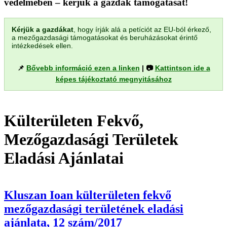
védelmében – kérjük a gazdák támogatását!
Kérjük a gazdákat
, hogy írják alá a petíciót az EU-ból érkező,
a mezőgazdasági támogatásokat és beruházásokat érintő
intézkedések ellen.
📌
Bővebb információ ezen a linken
| 📷
Kattintson ide a
képes tájékoztató megnyitásához
Külterületen Fekvő,
Mezőgazdasági Területek
Eladási Ajánlatai
Kluszan Ioan külterületen fekvő
mezőgazdasági területének eladási
ajánlata, 12 szám/2017