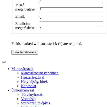
*
Jelszó
megerősítése:
*
Email:
*
Emailcím
megerősítése:
*
Fields marked with an asterisk (*) are required.
Fiók létrehozása
Marossárpatak
Marossárpatak képekben
Huszárfesztivál
Helyi újság, hírek
Kapcsolat
Önkormányzat
Törvényhozás
Vezetőség
Szerkezeti felépítés