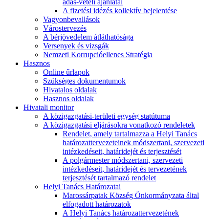
adás-vételi ajánlatai
A fizetési idézés kollektív bejelentése
Vagyonbevallások
Várostervezés
A bérjövedelem átláthatósága
Versenyek és vizsgák
Nemzeti Korrupcióellenes Stratégia
Hasznos
Online űrlapok
Szükséges dokumentumok
Hivatalos oldalak
Hasznos oldalak
Hivatali monitor
A közigazgatási-területi egység statútuma
A közigazgatási eljárásokra vonatkozó rendeletek
Rendelet, amely tartalmazza a Helyi Tanács
határozattervezeteinek módszertani, szervezeti
intézkedéseit, határidejét és terjesztését
A polgármester módszertani, szervezeti
intézkedéseit, határidejét és tervezetének
terjesztését tartalmazó rendelet
Helyi Tanács Határozatai
Marossárpatak Község Önkormányzata által
elfogadott határozatok
A Helyi Tanács határozattervezetének