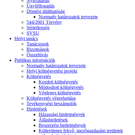
Nyitvatartás
Ügyfélfogadás
Döntési átláthatóság
Normatív határozatok tervezete
544/2001 Törvény
Sértetlenség
SVSU
Helyi tanács
Tanácsosok
Bizottságok
Összehívás
Publikus információk
Normatív határozatok tervezete
Helyi költségvetési projekt
Költségvetés
Kezdeti költségvetés
Módosított költségvetés
Végleges költségvetés
Költségvetés végrehajtása
Tevékenységi beszámolók
Hirdetések
Házassági hirdetmények
Álláshirdetések
Beszerzési hirdetmények
Külterületen fekvő, mezőgazdasági területek