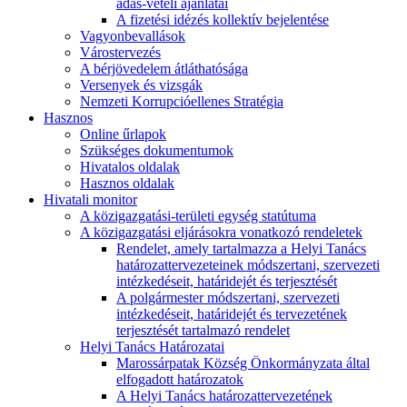
adás-vételi ajánlatai
A fizetési idézés kollektív bejelentése
Vagyonbevallások
Várostervezés
A bérjövedelem átláthatósága
Versenyek és vizsgák
Nemzeti Korrupcióellenes Stratégia
Hasznos
Online űrlapok
Szükséges dokumentumok
Hivatalos oldalak
Hasznos oldalak
Hivatali monitor
A közigazgatási-területi egység statútuma
A közigazgatási eljárásokra vonatkozó rendeletek
Rendelet, amely tartalmazza a Helyi Tanács
határozattervezeteinek módszertani, szervezeti
intézkedéseit, határidejét és terjesztését
A polgármester módszertani, szervezeti
intézkedéseit, határidejét és tervezetének
terjesztését tartalmazó rendelet
Helyi Tanács Határozatai
Marossárpatak Község Önkormányzata által
elfogadott határozatok
A Helyi Tanács határozattervezetének