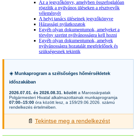
Az a jegyzőkönyv, amelyben összefoglalóan
rögzítik a nyilvános üléseken a résztvevők
véleményét
A helyi tanács üléseinek jegyzőkönyve
Házassági nyilatkozatok
Egyéb olyan dokumentumok, amelyeket a
törvény szerint nyilvánosságra kell hozni
Egyéb olyan dokumentumok, amelyek
nyilvánosságra hozatalát megfelelőnek és
szükségesnek tekintik
☀️ Munkaprogram a szélsőséges hőmérsékletek
időszakában
2026.07.01. és 2026.08.31. között
a Marossárpatak
Polgármesteri Hivatal alkalmazottainak munkaprogramja
07:00–15:00
óra között lesz, a 159/29.06.2026. számú
rendelkezés értelmében.
📄
Tekintse meg a rendelkezést