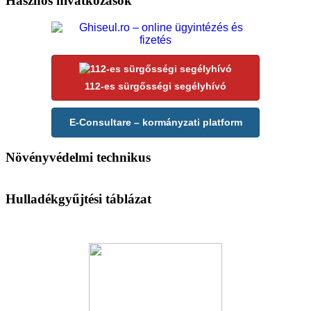
Hasznos hivatkozások
112-es sürgősségi segélyhívó
E-Consultare – kormányzati platform
Növényvédelmi technikus
Hulladékgyűjtési táblázat