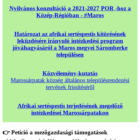
Nyilvános konzultáció a 2021-2027 POR -hoz a
Közép-Régióban - #Maros
Határozat az afrikai sertéspestis kitörésének
leküzdésére irányuló intézkedési program
jóváhagyásáról a Maros megyei Sáromberke
településen
Közvélemény-kutatás
Marossárpatak község általános településrendezési
tervének frissítéséről
Afrikai sertéspestis terjedésének megelőző
intézkedései Marossárpatakon
👉 Petíció a mezőgazdasági támogatások