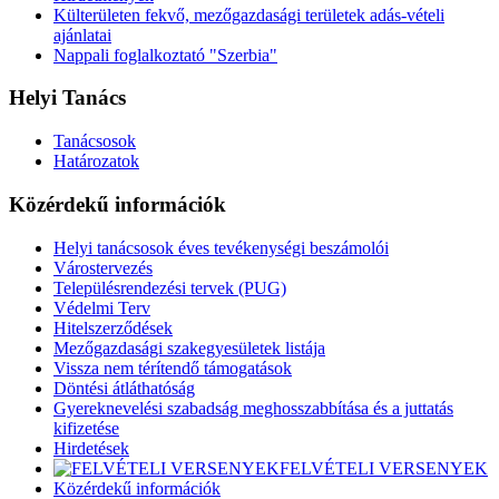
Külterületen fekvő, mezőgazdasági területek adás-vételi
ajánlatai
Nappali foglalkoztató "Szerbia"
Helyi Tanács
Tanácsosok
Határozatok
Közérdekű információk
Helyi tanácsosok éves tevékenységi beszámolói
Várostervezés
Településrendezési tervek (PUG)
Védelmi Terv
Hitelszerződések
Mezőgazdasági szakegyesületek listája
Vissza nem térítendő támogatások
Döntési átláthatóság
Gyereknevelési szabadság meghosszabbítása és a juttatás
kifizetése
Hirdetések
FELVÉTELI VERSENYEK
Közérdekű információk