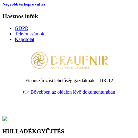
Nagyobb térképre váltás
Hasznos infók
GDPR
Telefonszámok
Kapcsolat
Finanszírozási lehetőség gazdáknak – DR‑12
👉 Bővebben az oldalon lévő dokumentumban
HULLADÉKGYŰJTÉS