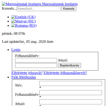
Marossárpatak honlapja
Keresés...
Keresés
péntek
, 08 07th
Last update
Sze, 05 aug. 2026 6am
Login
Felhasználónév:
Jelszó:
Elfelejtette jelszavát?
Elfelejtette felhasználónevét?
Fiók létrehozása
Név:
*
Felhasználónév:
*
Jelszó: