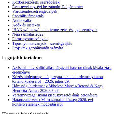
Közbeszerzések, szerződések
Éves tevékenységi beszámoló, Polgármester
Városrendészeti engedelyek
Szociális támogatás
Adóbevallás
Adók és illetékek
IBAN számlaszámok - természetes és jogi személyek
Népszámlálás 2022
Formanyomtatványok
Típusnyomtatványok - szemétgyűjtés
Projektek gazdálkodók számára
Legújabb tartalom
Az iskolabusz-sofőri állás pályázati iratcsomóinak kiválasztási
eredménye
Közös hirdetmény adóigazgatási iratok hirdetményi úton
történő közléséről – 2026. július 29.
Házassági hirdetmény Miholcsa Mátyás-Botond & Nagy
Henrietta-Anita / 2026.07.27.
Versenyvizsga iskolai kisbuszvezetői állás betöltésére
Határozattervezet Marossárpatak község 2026. évi
költségvetésének módosításáról