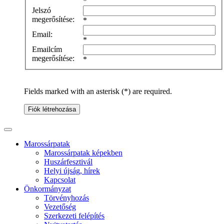
*
Jelszó
megerősítése:
*
Email:
*
Emailcím
megerősítése:
*
Fields marked with an asterisk (*) are required.
Fiók létrehozása
Marossárpatak
Marossárpatak képekben
Huszárfesztivál
Helyi újság, hírek
Kapcsolat
Önkormányzat
Törvényhozás
Vezetőség
Szerkezeti felépítés