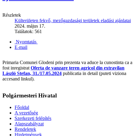
Részletek
Külterületen fekvő, mezőgazdasági területek eladási ajánlatai
2024. május 17.
Találatok: 561
Nyomtatás
E-mail
Primaria Comunei Glodeni prin prezenta va aduce la cunostinta ca a
fost inregistrat
Oferta de vanzare teren agricol din extravilan
László Stefan, 31./17.05.2024
publicatia in detail (puteti viziona
accesand linkul).
Polgármesteri Hivatal
Főoldal
A vezetőség
Szerkezeti felépítés
Alapszabályzat
Rendeletek
Hirdetmények