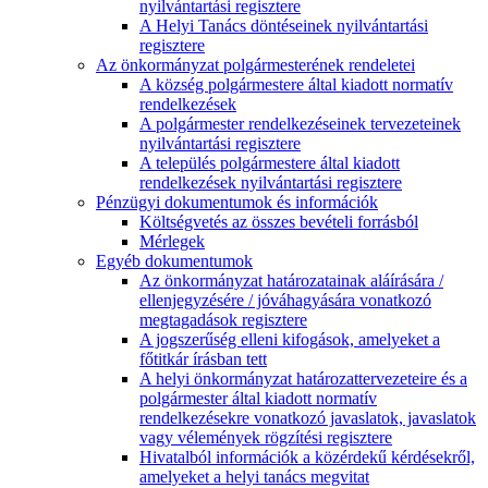
nyilvántartási regisztere
A Helyi Tanács döntéseinek nyilvántartási
regisztere
Az önkormányzat polgármesterének rendeletei
A község polgármestere által kiadott normatív
rendelkezések
A polgármester rendelkezéseinek tervezeteinek
nyilvántartási regisztere
A település polgármestere által kiadott
rendelkezések nyilvántartási regisztere
Pénzügyi dokumentumok és információk
Költségvetés az összes bevételi forrásból
Mérlegek
Egyéb dokumentumok
Az önkormányzat határozatainak aláírására /
ellenjegyzésére / jóváhagyására vonatkozó
megtagadások regisztere
A jogszerűség elleni kifogások, amelyeket a
főtitkár írásban tett
A helyi önkormányzat határozattervezeteire és a
polgármester által kiadott normatív
rendelkezésekre vonatkozó javaslatok, javaslatok
vagy vélemények rögzítési regisztere
Hivatalból információk a közérdekű kérdésekről,
amelyeket a helyi tanács megvitat