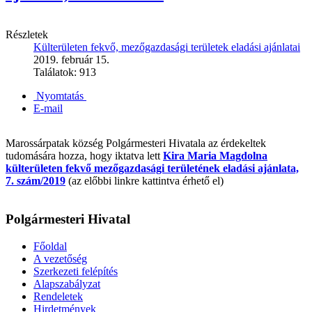
Részletek
Külterületen fekvő, mezőgazdasági területek eladási ajánlatai
2019. február 15.
Találatok: 913
Nyomtatás
E-mail
Marossárpatak község Polgármesteri Hivatala az érdekeltek
tudomására hozza, hogy iktatva lett
Kira Maria Magdolna
külterületen fekvő mezőgazdasági területének eladási ajánlata,
7. szám/2019
(az előbbi linkre kattintva érhető el)
Polgármesteri Hivatal
Főoldal
A vezetőség
Szerkezeti felépítés
Alapszabályzat
Rendeletek
Hirdetmények