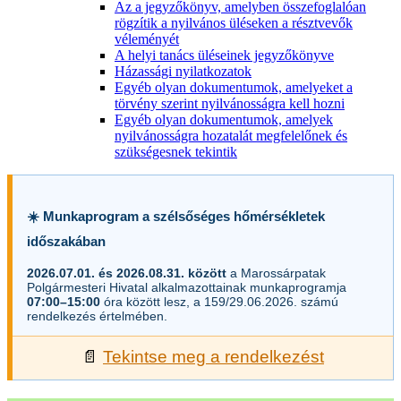
Az a jegyzőkönyv, amelyben összefoglalóan
rögzítik a nyilvános üléseken a résztvevők
véleményét
A helyi tanács üléseinek jegyzőkönyve
Házassági nyilatkozatok
Egyéb olyan dokumentumok, amelyeket a
törvény szerint nyilvánosságra kell hozni
Egyéb olyan dokumentumok, amelyek
nyilvánosságra hozatalát megfelelőnek és
szükségesnek tekintik
☀️ Munkaprogram a szélsőséges hőmérsékletek
időszakában
2026.07.01. és 2026.08.31. között
a Marossárpatak
Polgármesteri Hivatal alkalmazottainak munkaprogramja
07:00–15:00
óra között lesz, a 159/29.06.2026. számú
rendelkezés értelmében.
📄
Tekintse meg a rendelkezést