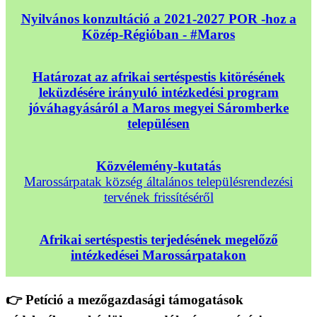
Nyilvános konzultáció a 2021-2027 POR -hoz a
Közép-Régióban - #Maros
Határozat az afrikai sertéspestis kitörésének
leküzdésére irányuló intézkedési program
jóváhagyásáról a Maros megyei Sáromberke
településen
Közvélemény-kutatás
Marossárpatak község általános településrendezési
tervének frissítéséről
Afrikai sertéspestis terjedésének megelőző
intézkedései Marossárpatakon
👉 Petíció a mezőgazdasági támogatások