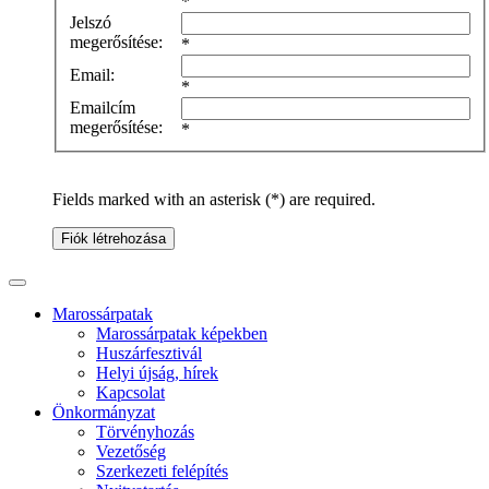
*
Jelszó
megerősítése:
*
Email:
*
Emailcím
megerősítése:
*
Fields marked with an asterisk (*) are required.
Fiók létrehozása
Marossárpatak
Marossárpatak képekben
Huszárfesztivál
Helyi újság, hírek
Kapcsolat
Önkormányzat
Törvényhozás
Vezetőség
Szerkezeti felépítés