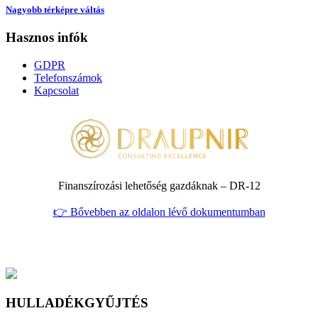
Nagyobb térképre váltás
Hasznos infók
GDPR
Telefonszámok
Kapcsolat
Finanszírozási lehetőség gazdáknak – DR‑12
👉 Bővebben az oldalon lévő dokumentumban
HULLADÉKGYŰJTÉS