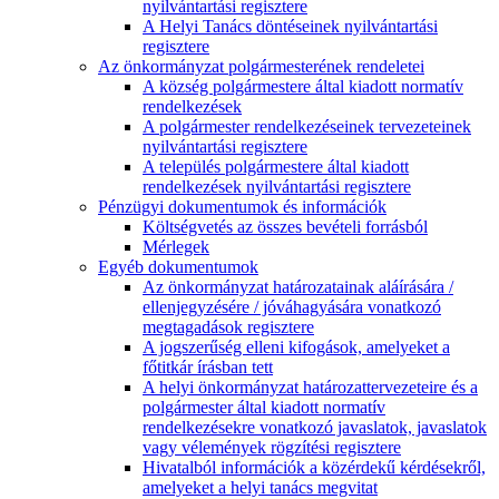
nyilvántartási regisztere
A Helyi Tanács döntéseinek nyilvántartási
regisztere
Az önkormányzat polgármesterének rendeletei
A község polgármestere által kiadott normatív
rendelkezések
A polgármester rendelkezéseinek tervezeteinek
nyilvántartási regisztere
A település polgármestere által kiadott
rendelkezések nyilvántartási regisztere
Pénzügyi dokumentumok és információk
Költségvetés az összes bevételi forrásból
Mérlegek
Egyéb dokumentumok
Az önkormányzat határozatainak aláírására /
ellenjegyzésére / jóváhagyására vonatkozó
megtagadások regisztere
A jogszerűség elleni kifogások, amelyeket a
főtitkár írásban tett
A helyi önkormányzat határozattervezeteire és a
polgármester által kiadott normatív
rendelkezésekre vonatkozó javaslatok, javaslatok
vagy vélemények rögzítési regisztere
Hivatalból információk a közérdekű kérdésekről,
amelyeket a helyi tanács megvitat