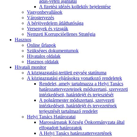
adás-vételi ajánlatai
A fizetési idézés kollektív bejelentése
Vagyonbevallások
Várostervezés
A bérjövedelem átláthatósága
Versenyek és vizsgák
Nemzeti Korrupcióellenes Stratégia
Hasznos
Online űrlapok
Szükséges dokumentumok
Hivatalos oldalak
Hasznos oldalak
Hivatali monitor
A közigazgatási-területi egység statútuma
A közigazgatási eljárásokra vonatkozó rendeletek
Rendelet, amely tartalmazza a Helyi Tanács
határozattervezeteinek módszertani, szervezeti
intézkedéseit, határidejét és terjesztését
A polgármester módszertani, szervezeti
intézkedéseit, határidejét és tervezetének
terjesztését tartalmazó rendelet
Helyi Tanács Határozatai
Marossárpatak Község Önkormányzata által
elfogadott határozatok
A Helyi Tanács határozattervezetének