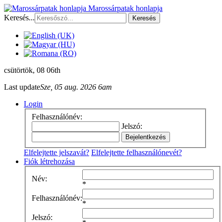
Marossárpatak honlapja
Keresés...
Keresés
csütörtök
, 08 06th
Last update
Sze, 05 aug. 2026 6am
Login
Felhasználónév:
Jelszó:
Elfelejtette jelszavát?
Elfelejtette felhasználónevét?
Fiók létrehozása
Név:
*
Felhasználónév:
*
Jelszó: