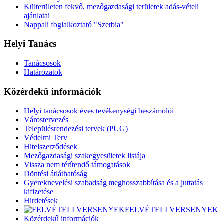
Külterületen fekvő, mezőgazdasági területek adás-vételi
ajánlatai
Nappali foglalkoztató "Szerbia"
Helyi Tanács
Tanácsosok
Határozatok
Közérdekű információk
Helyi tanácsosok éves tevékenységi beszámolói
Várostervezés
Településrendezési tervek (PUG)
Védelmi Terv
Hitelszerződések
Mezőgazdasági szakegyesületek listája
Vissza nem térítendő támogatások
Döntési átláthatóság
Gyereknevelési szabadság meghosszabbítása és a juttatás
kifizetése
Hirdetések
FELVÉTELI VERSENYEK
Közérdekű információk