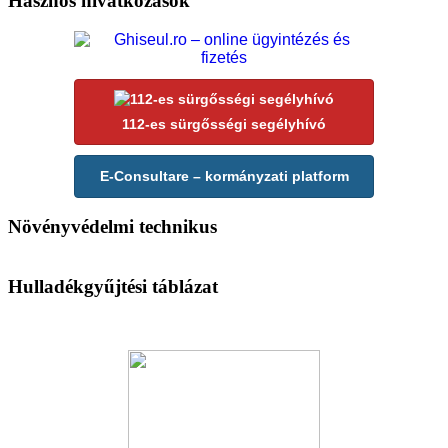
Hasznos hivatkozások
112-es sürgősségi segélyhívó
E-Consultare – kormányzati platform
Növényvédelmi technikus
Hulladékgyűjtési táblázat