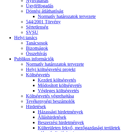
Nyitvatartás
Ügyfélfogadás
Döntési átláthatóság
Normatív határozatok tervezete
544/2001 Törvény
Sértetlenség
SVSU
Helyi tanács
Tanácsosok
Bizottságok
Összehívás
Publikus információk
Normatív határozatok tervezete
Helyi költségvetési projekt
Költségvetés
Kezdeti költségvetés
Módosított költségvetés
Végleges költségvetés
Költségvetés végrehajtása
Tevékenységi beszámolók
Hirdetések
Házassági hirdetmények
Álláshirdetések
Beszerzési hirdetmények
Külterületen fekvő, mezőgazdasági területek