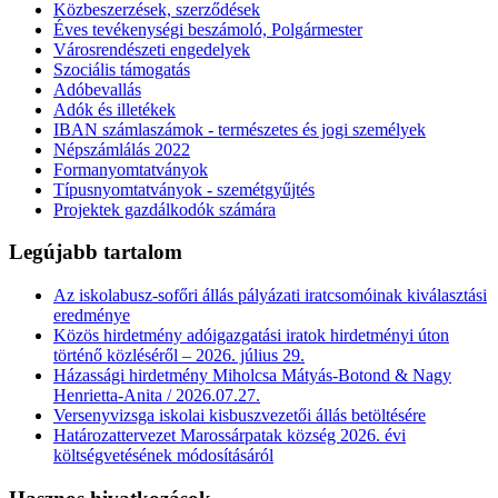
Közbeszerzések, szerződések
Éves tevékenységi beszámoló, Polgármester
Városrendészeti engedelyek
Szociális támogatás
Adóbevallás
Adók és illetékek
IBAN számlaszámok - természetes és jogi személyek
Népszámlálás 2022
Formanyomtatványok
Típusnyomtatványok - szemétgyűjtés
Projektek gazdálkodók számára
Legújabb tartalom
Az iskolabusz-sofőri állás pályázati iratcsomóinak kiválasztási
eredménye
Közös hirdetmény adóigazgatási iratok hirdetményi úton
történő közléséről – 2026. július 29.
Házassági hirdetmény Miholcsa Mátyás-Botond & Nagy
Henrietta-Anita / 2026.07.27.
Versenyvizsga iskolai kisbuszvezetői állás betöltésére
Határozattervezet Marossárpatak község 2026. évi
költségvetésének módosításáról