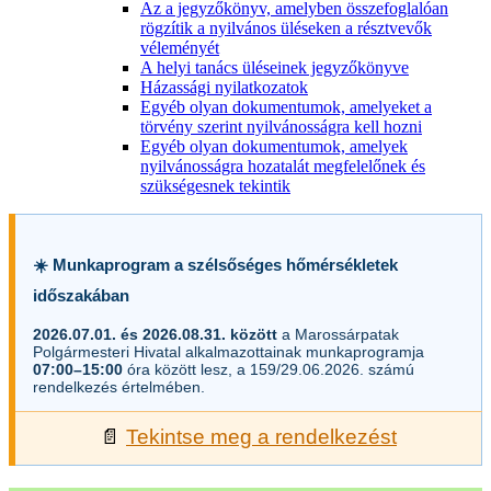
Az a jegyzőkönyv, amelyben összefoglalóan
rögzítik a nyilvános üléseken a résztvevők
véleményét
A helyi tanács üléseinek jegyzőkönyve
Házassági nyilatkozatok
Egyéb olyan dokumentumok, amelyeket a
törvény szerint nyilvánosságra kell hozni
Egyéb olyan dokumentumok, amelyek
nyilvánosságra hozatalát megfelelőnek és
szükségesnek tekintik
☀️ Munkaprogram a szélsőséges hőmérsékletek
időszakában
2026.07.01. és 2026.08.31. között
a Marossárpatak
Polgármesteri Hivatal alkalmazottainak munkaprogramja
07:00–15:00
óra között lesz, a 159/29.06.2026. számú
rendelkezés értelmében.
📄
Tekintse meg a rendelkezést