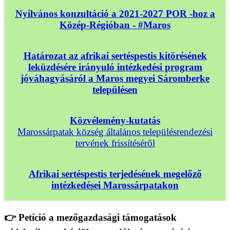
Nyilvános konzultáció a 2021-2027 POR -hoz a
Közép-Régióban - #Maros
Határozat az afrikai sertéspestis kitörésének
leküzdésére irányuló intézkedési program
jóváhagyásáról a Maros megyei Sáromberke
településen
Közvélemény-kutatás
Marossárpatak község általános településrendezési
tervének frissítéséről
Afrikai sertéspestis terjedésének megelőző
intézkedései Marossárpatakon
👉 Petíció a mezőgazdasági támogatások