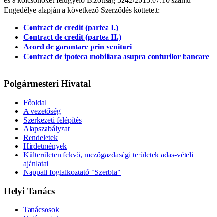
és a kölcsönöket felügyelő Bizottság 3242/2013.07.10 számú
Engedélye alapján a következő Szerződés köttetett:
Contract de credit (partea I.)
Contract de credit (partea II.)
Acord de garantare prin venituri
Contract de ipoteca mobiliara asupra conturilor bancare
Polgármesteri Hivatal
Főoldal
A vezetőség
Szerkezeti felépítés
Alapszabályzat
Rendeletek
Hirdetmények
Külterületen fekvő, mezőgazdasági területek adás-vételi
ajánlatai
Nappali foglalkoztató "Szerbia"
Helyi Tanács
Tanácsosok