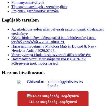
Formanyomtatványok
Típusnyomtatványok - szemétgyűjtés
Projektek gazdálkodók számára
Legújabb tartalom
Az iskolabusz-sofőri állás pályázati iratcsomóinak kiválasztási
eredménye
Közös hirdetmény adóigazgatási iratok hirdetményi úton
történő közléséről – 2026. július 29.
Házassági hirdetmény Miholcsa Mátyás-Botond & Nagy
Henrietta-Anita / 2026.07.27.
Versenyvizsga iskolai kisbuszvezetői állás betöltésére
Határozattervezet Marossárpatak község 2026. évi
költségvetésének módosításáról
Hasznos hivatkozások
112-es sürgősségi segélyhívó