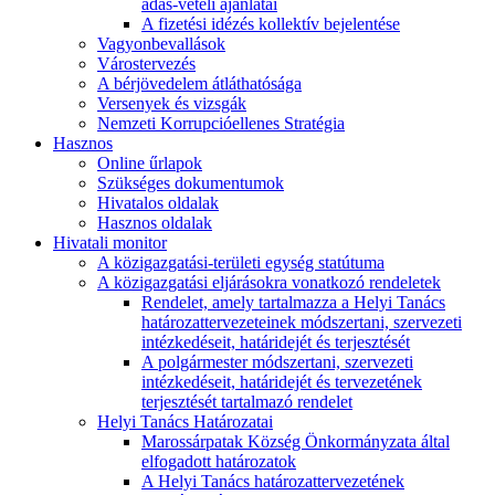
adás-vételi ajánlatai
A fizetési idézés kollektív bejelentése
Vagyonbevallások
Várostervezés
A bérjövedelem átláthatósága
Versenyek és vizsgák
Nemzeti Korrupcióellenes Stratégia
Hasznos
Online űrlapok
Szükséges dokumentumok
Hivatalos oldalak
Hasznos oldalak
Hivatali monitor
A közigazgatási-területi egység statútuma
A közigazgatási eljárásokra vonatkozó rendeletek
Rendelet, amely tartalmazza a Helyi Tanács
határozattervezeteinek módszertani, szervezeti
intézkedéseit, határidejét és terjesztését
A polgármester módszertani, szervezeti
intézkedéseit, határidejét és tervezetének
terjesztését tartalmazó rendelet
Helyi Tanács Határozatai
Marossárpatak Község Önkormányzata által
elfogadott határozatok
A Helyi Tanács határozattervezetének