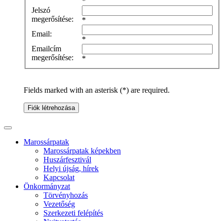
*
Jelszó
megerősítése:
*
Email:
*
Emailcím
megerősítése:
*
Fields marked with an asterisk (*) are required.
Fiók létrehozása
Marossárpatak
Marossárpatak képekben
Huszárfesztivál
Helyi újság, hírek
Kapcsolat
Önkormányzat
Törvényhozás
Vezetőség
Szerkezeti felépítés