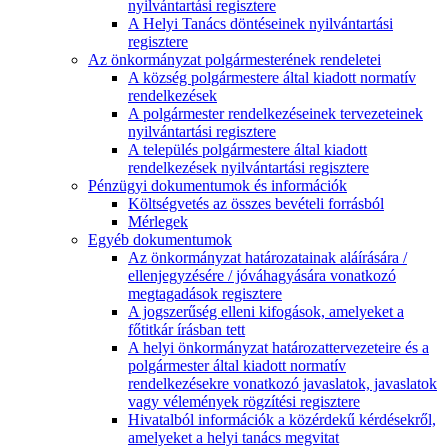
nyilvántartási regisztere
A Helyi Tanács döntéseinek nyilvántartási
regisztere
Az önkormányzat polgármesterének rendeletei
A község polgármestere által kiadott normatív
rendelkezések
A polgármester rendelkezéseinek tervezeteinek
nyilvántartási regisztere
A település polgármestere által kiadott
rendelkezések nyilvántartási regisztere
Pénzügyi dokumentumok és információk
Költségvetés az összes bevételi forrásból
Mérlegek
Egyéb dokumentumok
Az önkormányzat határozatainak aláírására /
ellenjegyzésére / jóváhagyására vonatkozó
megtagadások regisztere
A jogszerűség elleni kifogások, amelyeket a
főtitkár írásban tett
A helyi önkormányzat határozattervezeteire és a
polgármester által kiadott normatív
rendelkezésekre vonatkozó javaslatok, javaslatok
vagy vélemények rögzítési regisztere
Hivatalból információk a közérdekű kérdésekről,
amelyeket a helyi tanács megvitat