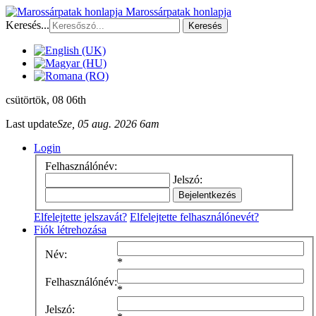
Marossárpatak honlapja
Keresés...
Keresés
csütörtök
, 08 06th
Last update
Sze, 05 aug. 2026 6am
Login
Felhasználónév:
Jelszó:
Elfelejtette jelszavát?
Elfelejtette felhasználónevét?
Fiók létrehozása
Név:
*
Felhasználónév:
*
Jelszó: