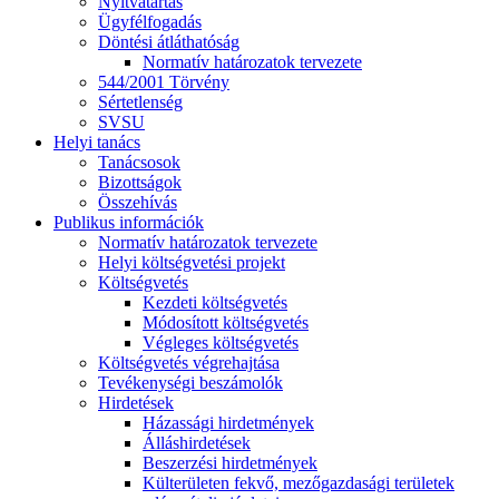
Nyitvatartás
Ügyfélfogadás
Döntési átláthatóság
Normatív határozatok tervezete
544/2001 Törvény
Sértetlenség
SVSU
Helyi tanács
Tanácsosok
Bizottságok
Összehívás
Publikus információk
Normatív határozatok tervezete
Helyi költségvetési projekt
Költségvetés
Kezdeti költségvetés
Módosított költségvetés
Végleges költségvetés
Költségvetés végrehajtása
Tevékenységi beszámolók
Hirdetések
Házassági hirdetmények
Álláshirdetések
Beszerzési hirdetmények
Külterületen fekvő, mezőgazdasági területek