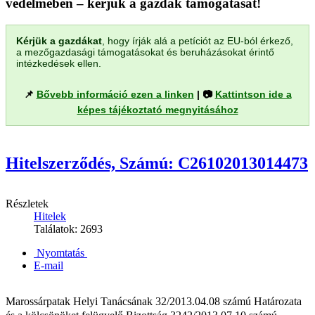
védelmében – kérjük a gazdák támogatását!
Kérjük a gazdákat
, hogy írják alá a petíciót az EU-ból érkező,
a mezőgazdasági támogatásokat és beruházásokat érintő
intézkedések ellen.
📌
Bővebb információ ezen a linken
| 📷
Kattintson ide a
képes tájékoztató megnyitásához
Hitelszerződés, Számú: C26102013014473
Részletek
Hitelek
Találatok: 2693
Nyomtatás
E-mail
Marossárpatak Helyi Tanácsának 32/2013.04.08 számú Határozata