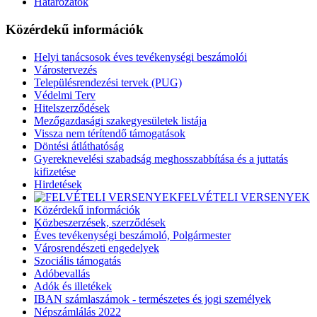
Határozatok
Közérdekű információk
Helyi tanácsosok éves tevékenységi beszámolói
Várostervezés
Településrendezési tervek (PUG)
Védelmi Terv
Hitelszerződések
Mezőgazdasági szakegyesületek listája
Vissza nem térítendő támogatások
Döntési átláthatóság
Gyereknevelési szabadság meghosszabbítása és a juttatás
kifizetése
Hirdetések
FELVÉTELI VERSENYEK
Közérdekű információk
Közbeszerzések, szerződések
Éves tevékenységi beszámoló, Polgármester
Városrendészeti engedelyek
Szociális támogatás
Adóbevallás
Adók és illetékek
IBAN számlaszámok - természetes és jogi személyek
Népszámlálás 2022