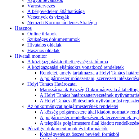
Vagyonbevallások
Várostervezés
A bérjövedelem átláthatósága
Versenyek és vizsgák
Nemzeti Korrupcióellenes Stratégia
Hasznos
Online űrlapok
Szükséges dokumentumok
Hivatalos oldalak
Hasznos oldalak
Hivatali monitor
A közigazgatási-területi egység statútuma
A közigazgatási eljárásokra vonatkozó rendeletek
Rendelet, amely tartalmazza a Helyi Tanács határoza
A polgármester módszertani, szervezeti intézkedéseit
Helyi Tanács Határozatai
Marossárpatak Község Önkormányzata által elfoga
A Helyi Tanács határozattervezetének nyilvántartás
A Helyi Tanács döntéseinek nyilvántartási regiszte
Az önkormányzat polgármesterének rendeletei
A község polgármestere által kiadott normatív ren
A polgármester rendelkezéseinek tervezeteinek nyil
A település polgármestere által kiadott rendelkezése
Pénzügyi dokumentumok és információk
Költségvetés az összes bevételi forrásból