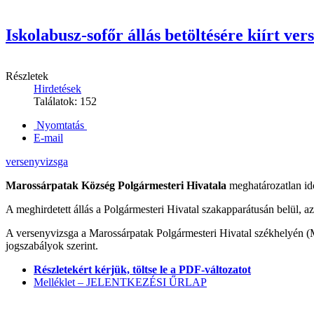
Iskolabusz‑sofőr állás betöltésére kiírt ver
Részletek
Hirdetések
Találatok: 152
Nyomtatás
E-mail
versenyvizsga
Marossárpatak Község Polgármesteri Hivatala
meghatározatlan id
A meghirdetett állás a Polgármesteri Hivatal szakapparátusán belül, a
A versenyvizsga a Marossárpatak Polgármesteri Hivatal székhelyén (
jogszabályok szerint.
Részletekért kérjük, töltse le a PDF-változatot
Melléklet – JELENTKEZÉSI ŰRLAP