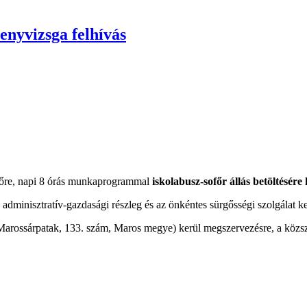
senyvizsga felhívás
őre, napi 8 órás munkaprogrammal
iskolabusz-sofőr állás betöltésére
z adminisztratív-gazdasági részleg és az önkéntes sürgősségi szolgálat 
Marossárpatak, 133. szám, Maros megye) kerül megszervezésre, a közsz