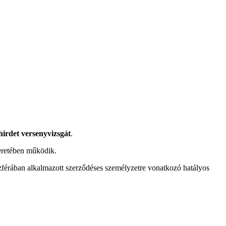
 hirdet versenyvizsgát
.
keretében működik.
férában alkalmazott szerződéses személyzetre vonatkozó hatályos