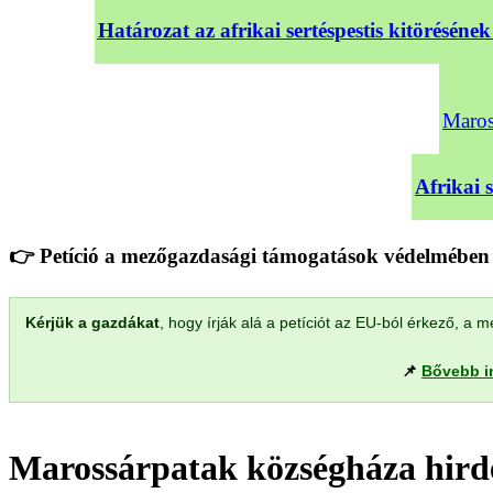
Határozat az afrikai sertéspestis kitörésé
Maross
Afrikai 
👉 Petíció a mezőgazdasági támogatások védelmében 
Kérjük a gazdákat
, hogy írják alá a petíciót az EU-ból érkező, 
📌
Bővebb i
Marossárpatak községháza hirde