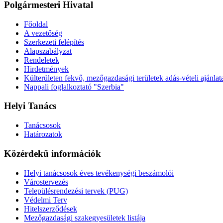
Polgármesteri Hivatal
Főoldal
A vezetőség
Szerkezeti felépítés
Alapszabályzat
Rendeletek
Hirdetmények
Külterületen fekvő, mezőgazdasági területek adás-vételi ajánlat
Nappali foglalkoztató "Szerbia"
Helyi Tanács
Tanácsosok
Határozatok
Közérdekű információk
Helyi tanácsosok éves tevékenységi beszámolói
Várostervezés
Településrendezési tervek (PUG)
Védelmi Terv
Hitelszerződések
Mezőgazdasági szakegyesületek listája