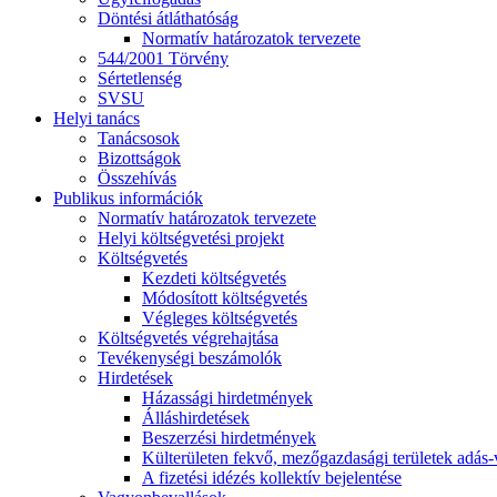
Döntési átláthatóság
Normatív határozatok tervezete
544/2001 Törvény
Sértetlenség
SVSU
Helyi tanács
Tanácsosok
Bizottságok
Összehívás
Publikus információk
Normatív határozatok tervezete
Helyi költségvetési projekt
Költségvetés
Kezdeti költségvetés
Módosított költségvetés
Végleges költségvetés
Költségvetés végrehajtása
Tevékenységi beszámolók
Hirdetések
Házassági hirdetmények
Álláshirdetések
Beszerzési hirdetmények
Külterületen fekvő, mezőgazdasági területek adás-vé
A fizetési idézés kollektív bejelentése