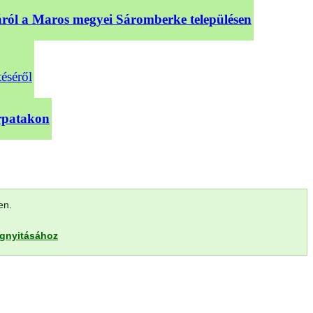
sáról a Maros megyei Sáromberke településen
téséről
árpatakon
len.
egnyitásához