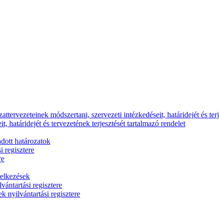
ttervezeteinek módszertani, szervezeti intézkedéseit, határidejét és terj
, határidejét és tervezetének terjesztését tartalmazó rendelet
dott határozatok
i regisztere
re
delkezések
vántartási regisztere
k nyilvántartási regisztere