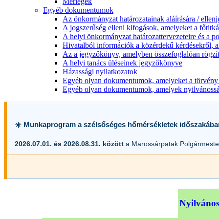
Mérlegek
Egyéb dokumentumok
Az önkormányzat határozatainak aláírására / ellen
A jogszerűség elleni kifogások, amelyeket a főtitkár
A helyi önkormányzat határozattervezeteire és a po
Hivatalból információk a közérdekű kérdésekről, a
Az a jegyzőkönyv, amelyben összefoglalóan rögzít
A helyi tanács üléseinek jegyzőkönyve
Házassági nyilatkozatok
Egyéb olyan dokumentumok, amelyeket a törvény s
Egyéb olyan dokumentumok, amelyek nyilvánosságr
☀️ Munkaprogram a szélsőséges hőmérsékletek időszakába
2026.07.01. és 2026.08.31. között
a Marossárpatak Polgármester
Nyilvános