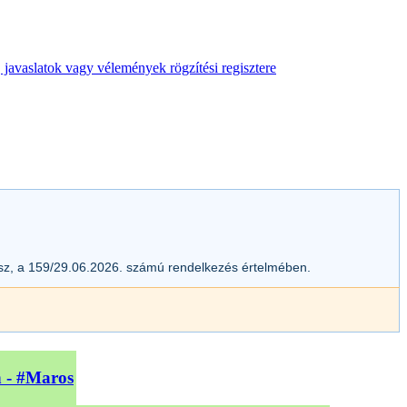
 javaslatok vagy vélemények rögzítési regisztere
esz, a 159/29.06.2026. számú rendelkezés értelmében.
n - #Maros