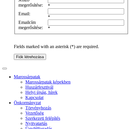
megerősítése:
*
Email:
*
Emailcím
megerősítése:
*
Fields marked with an asterisk (*) are required.
Fiók létrehozása
Marossárpatak
Marossárpatak képekben
Huszárfesztivál
Helyi újság, hírek
Kapcsolat
Önkormányzat
Törvényhozás
Vezetőség
Szerkezeti felépítés
Nyitvatartás
Ügyfélfogadás