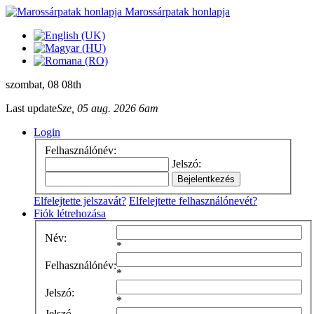
Marossárpatak honlapja
szombat
, 08 08th
Last update
Sze, 05 aug. 2026 6am
Login
Felhasználónév:
Jelszó:
Elfelejtette jelszavát?
Elfelejtette felhasználónevét?
Fiók létrehozása
Név:
*
Felhasználónév:
*
Jelszó:
*
Jelszó