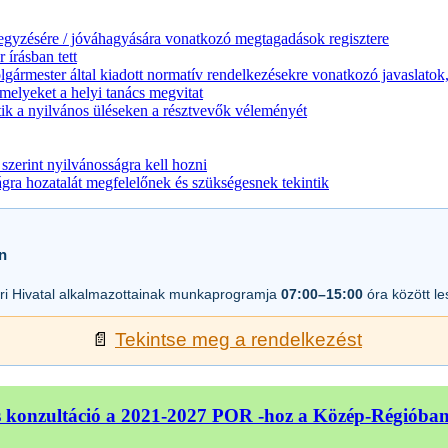
jegyzésére / jóváhagyására vonatkozó megtagadások regisztere
 írásban tett
lgármester által kiadott normatív rendelkezésekre vonatkozó javaslatok,
melyeket a helyi tanács megvitat
ik a nyilvános üléseken a résztvevők véleményét
zerint nyilvánosságra kell hozni
a hozatalát megfelelőnek és szükségesnek tekintik
n
i Hivatal alkalmazottainak munkaprogramja
07:00–15:00
óra között l
📄
Tekintse meg a rendelkezést
 konzultáció a 2021-2027 POR -hoz a Közép-Régióba