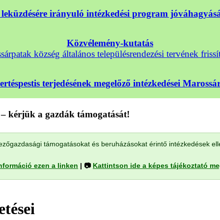
nek leküzdésére irányuló intézkedési program jóváhagyá
Közvélemény-kutatás
árpatak község általános településrendezési tervének frissí
sertéspestis terjedésének megelőző intézkedései Maross
– kérjük a gazdák támogatását!
a mezőgazdasági támogatásokat és beruházásokat érintő intézkedések el
nformáció ezen a linken
| 📷
Kattintson ide a képes tájékoztató m
tései