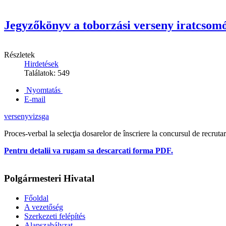
Jegyzőkönyv a toborzási verseny iratcsomó
Részletek
Hirdetések
Találatok: 549
Nyomtatás
E-mail
versenyvizsga
Proces-verbal la selecţia dosarelor de înscriere la concursul de recrut
Pentru detalii va rugam sa descarcati forma PDF.
Polgármesteri Hivatal
Főoldal
A vezetőség
Szerkezeti felépítés
Alapszabályzat