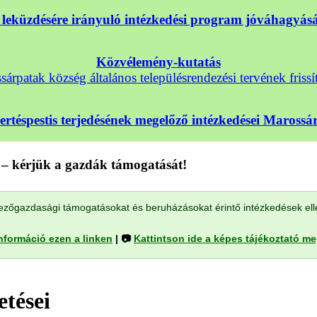
nek leküzdésére irányuló intézkedési program jóváhagyá
Közvélemény-kutatás
árpatak község általános településrendezési tervének frissí
sertéspestis terjedésének megelőző intézkedései Maross
– kérjük a gazdák támogatását!
a mezőgazdasági támogatásokat és beruházásokat érintő intézkedések el
nformáció ezen a linken
| 📷
Kattintson ide a képes tájékoztató m
tései