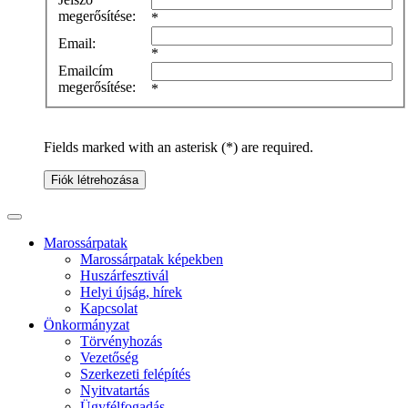
megerősítése:
*
Email:
*
Emailcím
megerősítése:
*
Fields marked with an asterisk (*) are required.
Fiók létrehozása
Marossárpatak
Marossárpatak képekben
Huszárfesztivál
Helyi újság, hírek
Kapcsolat
Önkormányzat
Törvényhozás
Vezetőség
Szerkezeti felépítés
Nyitvatartás
Ügyfélfogadás