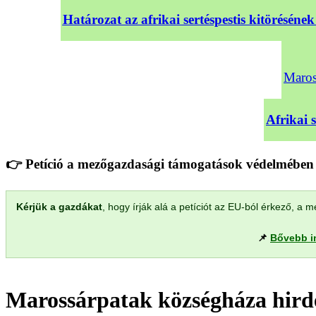
Határozat az afrikai sertéspestis kitörésé
Maross
Afrikai 
👉 Petíció a mezőgazdasági támogatások védelmében 
Kérjük a gazdákat
, hogy írják alá a petíciót az EU-ból érkező, 
📌
Bővebb i
Marossárpatak községháza hirde