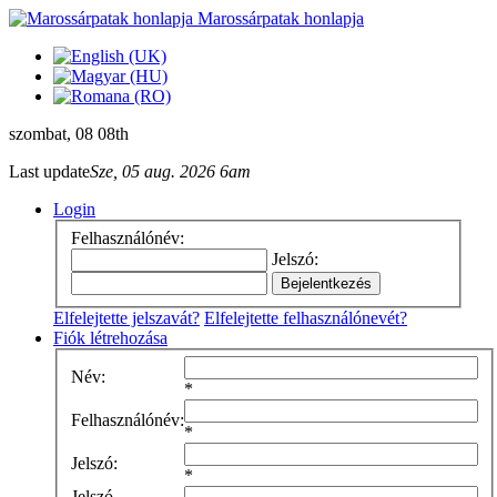
Marossárpatak honlapja
szombat
, 08 08th
Last update
Sze, 05 aug. 2026 6am
Login
Felhasználónév:
Jelszó:
Elfelejtette jelszavát?
Elfelejtette felhasználónevét?
Fiók létrehozása
Név:
*
Felhasználónév:
*
Jelszó:
*
Jelszó