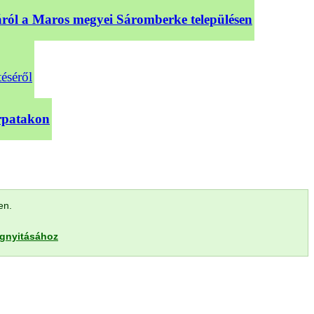
sáról a Maros megyei Sáromberke településen
téséről
árpatakon
len.
egnyitásához