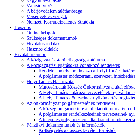
Vagyonbevallások
Várostervezés
A bérjövedelem átláthatósága
Versenyek és vizsgák
Nemzeti Korrupcióellenes Stratégia
Hasznos
Online űrlapok
Szükséges dokumentumok
Hivatalos oldalak
Hasznos oldalak
Hivatali monitor
A közigazgatási-területi egység statútuma
A közigazgatási eljárásokra vonatkozó rendeletek
Rendelet, amely tartalmazza a Helyi Tanács határoza
A polgármester módszertani, szervezeti intézkedéseit
Helyi Tanács Határozatai
Marossárpatak Község Önkormányzata által elfoga
A Helyi Tanács határozattervezetének nyilvántartás
A Helyi Tanács döntéseinek nyilvántartási regiszte
Az önkormányzat polgármesterének rendeletei
A község polgármestere által kiadott normatív ren
A polgármester rendelkezéseinek tervezeteinek nyil
A település polgármestere által kiadott rendelkezése
Pénzügyi dokumentumok és információk
Költségvetés az összes bevételi forrásból