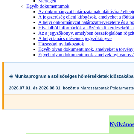
Mérlegek
Egyéb dokumentumok
Az önkormányzat határozatainak aláírására / ellen
A jogszerűség elleni kifogások, amelyeket a főtitkár
A helyi önkormányzat határozattervezeteire és a po
Hivatalból információk a közérdekű kérdésekről, a
Az a jegyzőkönyv, amelyben összefoglalóan rögzít
A helyi tanács üléseinek jegyzőkönyve
Házassági nyilatkozatok
Egyéb olyan dokumentumok, amelyeket a törvény s
Egyéb olyan dokumentumok, amelyek nyilvánosságr
☀️ Munkaprogram a szélsőséges hőmérsékletek időszakába
2026.07.01. és 2026.08.31. között
a Marossárpatak Polgármester
Nyilvános