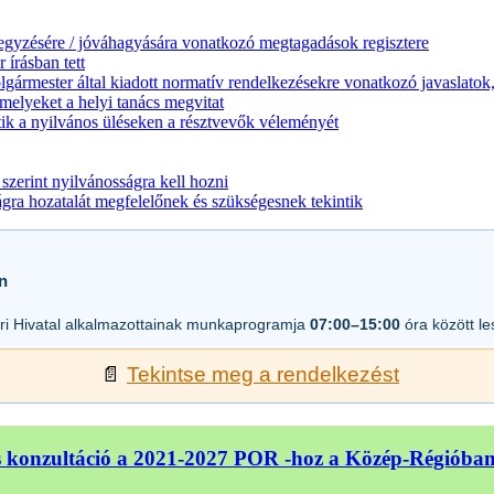
jegyzésére / jóváhagyására vonatkozó megtagadások regisztere
 írásban tett
lgármester által kiadott normatív rendelkezésekre vonatkozó javaslatok,
melyeket a helyi tanács megvitat
ik a nyilvános üléseken a résztvevők véleményét
zerint nyilvánosságra kell hozni
a hozatalát megfelelőnek és szükségesnek tekintik
n
i Hivatal alkalmazottainak munkaprogramja
07:00–15:00
óra között l
📄
Tekintse meg a rendelkezést
 konzultáció a 2021-2027 POR -hoz a Közép-Régióba