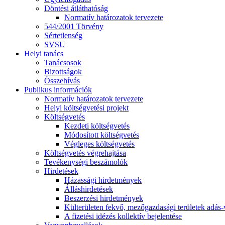
Döntési átláthatóság
Normatív határozatok tervezete
544/2001 Törvény
Sértetlenség
SVSU
Helyi tanács
Tanácsosok
Bizottságok
Összehívás
Publikus információk
Normatív határozatok tervezete
Helyi költségvetési projekt
Költségvetés
Kezdeti költségvetés
Módosított költségvetés
Végleges költségvetés
Költségvetés végrehajtása
Tevékenységi beszámolók
Hirdetések
Házassági hirdetmények
Álláshirdetések
Beszerzési hirdetmények
Külterületen fekvő, mezőgazdasági területek adás-vé
A fizetési idézés kollektív bejelentése