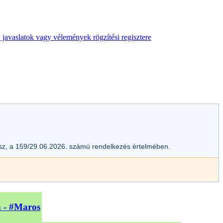
 javaslatok vagy vélemények rögzítési regisztere
esz, a 159/29.06.2026. számú rendelkezés értelmében.
n - #Maros