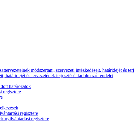
ttervezeteinek módszertani, szervezeti intézkedéseit, határidejét és terj
, határidejét és tervezetének terjesztését tartalmazó rendelet
dott határozatok
i regisztere
re
delkezések
vántartási regisztere
k nyilvántartási regisztere