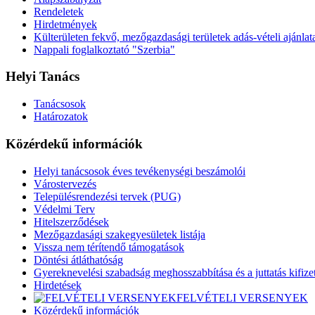
Rendeletek
Hirdetmények
Külterületen fekvő, mezőgazdasági területek adás-vételi ajánlat
Nappali foglalkoztató "Szerbia"
Helyi Tanács
Tanácsosok
Határozatok
Közérdekű információk
Helyi tanácsosok éves tevékenységi beszámolói
Várostervezés
Településrendezési tervek (PUG)
Védelmi Terv
Hitelszerződések
Mezőgazdasági szakegyesületek listája
Vissza nem térítendő támogatások
Döntési átláthatóság
Gyereknevelési szabadság meghosszabbítása és a juttatás kifize
Hirdetések
FELVÉTELI VERSENYEK
Közérdekű információk