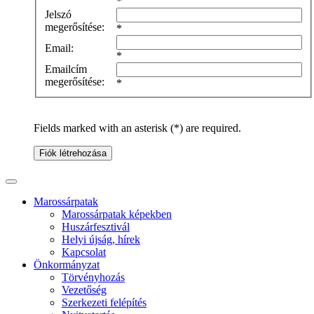
*
Jelszó
megerősítése:
*
Email:
*
Emailcím
megerősítése:
*
Fields marked with an asterisk (*) are required.
Fiók létrehozása
Marossárpatak
Marossárpatak képekben
Huszárfesztivál
Helyi újság, hírek
Kapcsolat
Önkormányzat
Törvényhozás
Vezetőség
Szerkezeti felépítés