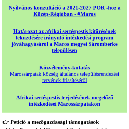
Nyilvános konzultáció a 2021-2027 POR -hoz a
Közép-Régióban - #Maros
Határozat az afrikai sertéspestis kitörésének
leküzdésére irányuló intézkedési program
jóváhagyásáról a Maros megyei Sáromberke
településen
Közvélemény-kutatás
Marossárpatak község általános településrendezési
tervének frissítéséről
Afrikai sertéspestis terjedésének megelőző
intézkedései Marossárpatakon
👉 Petíció a mezőgazdasági támogatások