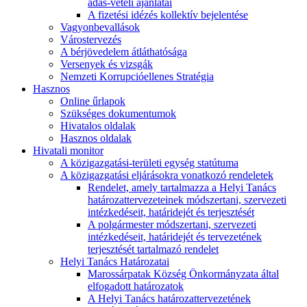
adás-vételi ajánlatai
A fizetési idézés kollektív bejelentése
Vagyonbevallások
Várostervezés
A bérjövedelem átláthatósága
Versenyek és vizsgák
Nemzeti Korrupcióellenes Stratégia
Hasznos
Online űrlapok
Szükséges dokumentumok
Hivatalos oldalak
Hasznos oldalak
Hivatali monitor
A közigazgatási-területi egység statútuma
A közigazgatási eljárásokra vonatkozó rendeletek
Rendelet, amely tartalmazza a Helyi Tanács
határozattervezeteinek módszertani, szervezeti
intézkedéseit, határidejét és terjesztését
A polgármester módszertani, szervezeti
intézkedéseit, határidejét és tervezetének
terjesztését tartalmazó rendelet
Helyi Tanács Határozatai
Marossárpatak Község Önkormányzata által
elfogadott határozatok
A Helyi Tanács határozattervezetének