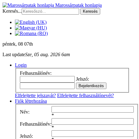
Marossárpatak honlapja
Keresés...
Keresés
péntek
, 08 07th
Last update
Sze, 05 aug. 2026 6am
Login
Felhasználónév:
Jelszó:
Elfelejtette jelszavát?
Elfelejtette felhasználónevét?
Fiók létrehozása
Név:
*
Felhasználónév:
*
Jelszó: