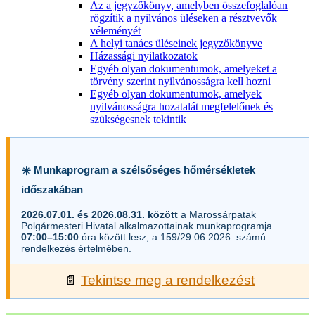
Az a jegyzőkönyv, amelyben összefoglalóan
rögzítik a nyilvános üléseken a résztvevők
véleményét
A helyi tanács üléseinek jegyzőkönyve
Házassági nyilatkozatok
Egyéb olyan dokumentumok, amelyeket a
törvény szerint nyilvánosságra kell hozni
Egyéb olyan dokumentumok, amelyek
nyilvánosságra hozatalát megfelelőnek és
szükségesnek tekintik
☀️ Munkaprogram a szélsőséges hőmérsékletek
időszakában
2026.07.01. és 2026.08.31. között
a Marossárpatak
Polgármesteri Hivatal alkalmazottainak munkaprogramja
07:00–15:00
óra között lesz, a 159/29.06.2026. számú
rendelkezés értelmében.
📄
Tekintse meg a rendelkezést