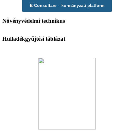
E-Consultare – kormányzati platform
Növényvédelmi technikus
Hulladékgyűjtési táblázat