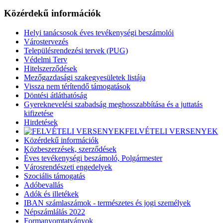
Közérdekű információk
Helyi tanácsosok éves tevékenységi beszámolói
Várostervezés
Településrendezési tervek (PUG)
Védelmi Terv
Hitelszerződések
Mezőgazdasági szakegyesületek listája
Vissza nem térítendő támogatások
Döntési átláthatóság
Gyereknevelési szabadság meghosszabbítása és a juttatás
kifizetése
Hirdetések
FELVÉTELI VERSENYEK
Közérdekű információk
Közbeszerzések, szerződések
Éves tevékenységi beszámoló, Polgármester
Városrendészeti engedelyek
Szociális támogatás
Adóbevallás
Adók és illetékek
IBAN számlaszámok - természetes és jogi személyek
Népszámlálás 2022
Formanyomtatványok