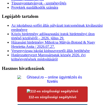
Típusnyomtatványok - szemétgyűjtés
Projektek gazdálkodók számára
Legújabb tartalom
Az iskolabusz-sofőri állás pályázati iratcsomóinak kiválasztási
eredménye
Közös hirdetmény adóigazgatási iratok hirdetményi úton
történő közléséről – 2026. július 29.
Házassági hirdetmény Miholcsa Mátyás-Botond & Nagy
Henrietta-Anita / 2026.07.27.
Versenyvizsga iskolai kisbuszvezetői állás betöltésére
Határozattervezet Marossárpatak község 2026. évi
költségvetésének módosításáról
Hasznos hivatkozások
112-es sürgősségi segélyhívó