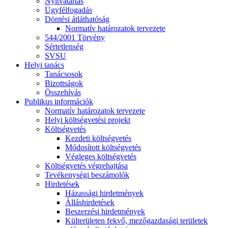
Nyitvatartás
Ügyfélfogadás
Döntési átláthatóság
Normatív határozatok tervezete
544/2001 Törvény
Sértetlenség
SVSU
Helyi tanács
Tanácsosok
Bizottságok
Összehívás
Publikus információk
Normatív határozatok tervezete
Helyi költségvetési projekt
Költségvetés
Kezdeti költségvetés
Módosított költségvetés
Végleges költségvetés
Költségvetés végrehajtása
Tevékenységi beszámolók
Hirdetések
Házassági hirdetmények
Álláshirdetések
Beszerzési hirdetmények
Külterületen fekvő, mezőgazdasági területek