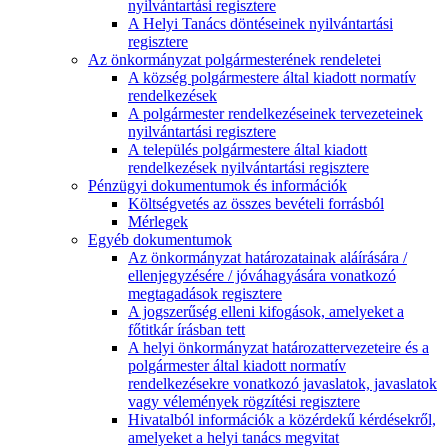
nyilvántartási regisztere
A Helyi Tanács döntéseinek nyilvántartási
regisztere
Az önkormányzat polgármesterének rendeletei
A község polgármestere által kiadott normatív
rendelkezések
A polgármester rendelkezéseinek tervezeteinek
nyilvántartási regisztere
A település polgármestere által kiadott
rendelkezések nyilvántartási regisztere
Pénzügyi dokumentumok és információk
Költségvetés az összes bevételi forrásból
Mérlegek
Egyéb dokumentumok
Az önkormányzat határozatainak aláírására /
ellenjegyzésére / jóváhagyására vonatkozó
megtagadások regisztere
A jogszerűség elleni kifogások, amelyeket a
főtitkár írásban tett
A helyi önkormányzat határozattervezeteire és a
polgármester által kiadott normatív
rendelkezésekre vonatkozó javaslatok, javaslatok
vagy vélemények rögzítési regisztere
Hivatalból információk a közérdekű kérdésekről,
amelyeket a helyi tanács megvitat