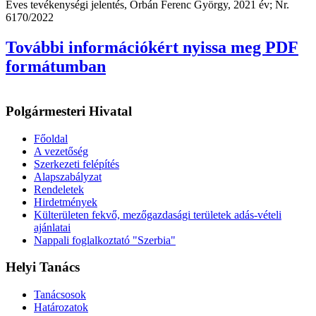
Éves tevékenységi jelentés, Orbán Ferenc György, 2021 év; Nr.
6170/2022
További információkért nyissa meg PDF
formátumban
Polgármesteri Hivatal
Főoldal
A vezetőség
Szerkezeti felépítés
Alapszabályzat
Rendeletek
Hirdetmények
Külterületen fekvő, mezőgazdasági területek adás-vételi
ajánlatai
Nappali foglalkoztató "Szerbia"
Helyi Tanács
Tanácsosok
Határozatok