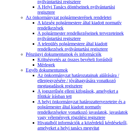
nyilvántartási regisztere
A Helyi Tanács döntéseinek nyilvántartási
regisztere
Az önkormányzat polgármesterének rendeletei
A község polgármestere által kiadott normatív
rendelkezések
A polgármester rendelkezéseinek tervezeteinek
nyilvántartási regisztere
A település polgármestere által kiadott
rendelkezések nyilvántartási regisztere
Pénzügyi dokumentumok és információk
Költségvetés az összes bevételi forrásból
Mérlegek
Egyéb dokumentumok
Az önkormányzat határozatainak aláírására /
ellenjegyzésére / jóváhagyására vonatkozó
megtagadások regisztere
A jogszerűség elleni kifogások, amelyeket a
főtitkár írásban tett
A helyi önkormányzat határozattervezeteire és a
polgármester által kiadott normatív
rendelkezésekre vonatkozó javaslatok, javaslatok
vagy vélemények rögzítési regisztere
Hivatalból információk a közérdekű kérdésekről,
amelyeket a helyi tanács megvitat