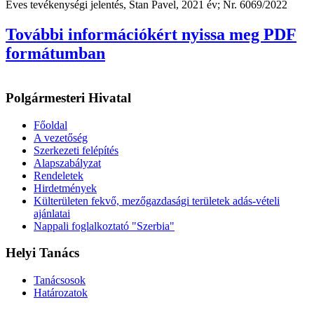
Éves tevékenységi jelentés, Stan Pavel, 2021 év; Nr. 6069/2022
További információkért nyissa meg PDF
formátumban
Polgármesteri Hivatal
Főoldal
A vezetőség
Szerkezeti felépítés
Alapszabályzat
Rendeletek
Hirdetmények
Külterületen fekvő, mezőgazdasági területek adás-vételi
ajánlatai
Nappali foglalkoztató "Szerbia"
Helyi Tanács
Tanácsosok
Határozatok