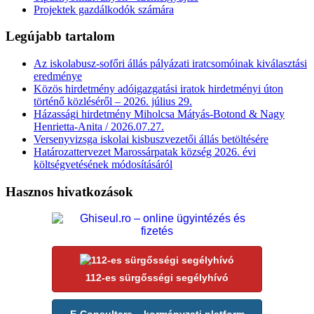
Projektek gazdálkodók számára
Legújabb tartalom
Az iskolabusz-sofőri állás pályázati iratcsomóinak kiválasztási
eredménye
Közös hirdetmény adóigazgatási iratok hirdetményi úton
történő közléséről – 2026. július 29.
Házassági hirdetmény Miholcsa Mátyás-Botond & Nagy
Henrietta-Anita / 2026.07.27.
Versenyvizsga iskolai kisbuszvezetői állás betöltésére
Határozattervezet Marossárpatak község 2026. évi
költségvetésének módosításáról
Hasznos hivatkozások
112-es sürgősségi segélyhívó