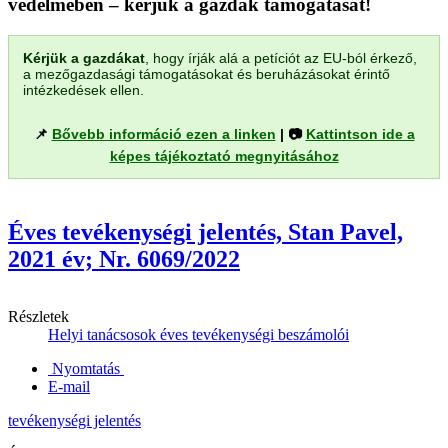
védelmében – kérjük a gazdák támogatását!
Kérjük a gazdákat
, hogy írják alá a petíciót az EU-ból érkező,
a mezőgazdasági támogatásokat és beruházásokat érintő
intézkedések ellen.
📌
Bővebb információ ezen a linken
| 📷
Kattintson ide a
képes tájékoztató megnyitásához
Éves tevékenységi jelentés, Stan Pavel,
2021 év; Nr. 6069/2022
Részletek
Helyi tanácsosok éves tevékenységi beszámolói
Nyomtatás
E-mail
tevékenységi jelentés