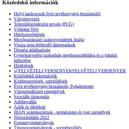
Közérdekű információk
Helyi tanácsosok éves tevékenységi beszámolói
Várostervezés
Településrendezési tervek (PUG)
Védelmi Terv
Hitelszerződések
Mezőgazdasági szakegyesületek listája
Vissza nem térítendő támogatások
Döntési átláthatóság
Gyereknevelési szabadság meghosszabbítása és a juttatás
kifizetése
Hirdetések
FELVÉTELI VERSENYEK
Közérdekű információk
Közbeszerzések, szerződések
Éves tevékenységi beszámoló, Polgármester
Városrendészeti engedelyek
Szociális támogatás
Adóbevallás
Adók és illetékek
IBAN számlaszámok - természetes és jogi személyek
Népszámlálás 2022
Formanyomtatványok
Típusnyomtatványok - szemétgyűjtés