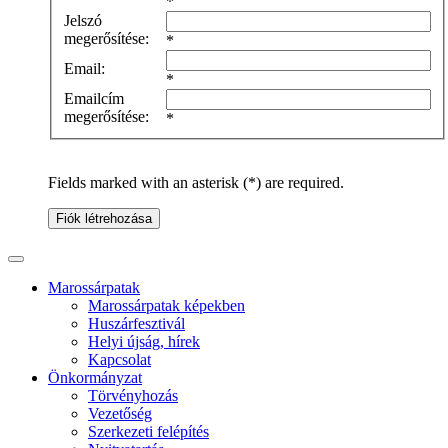
*
Jelszó
megerősítése:
*
Email:
*
Emailcím
megerősítése:
*
Fields marked with an asterisk (*) are required.
Fiók létrehozása
Marossárpatak
Marossárpatak képekben
Huszárfesztivál
Helyi újság, hírek
Kapcsolat
Önkormányzat
Törvényhozás
Vezetőség
Szerkezeti felépítés