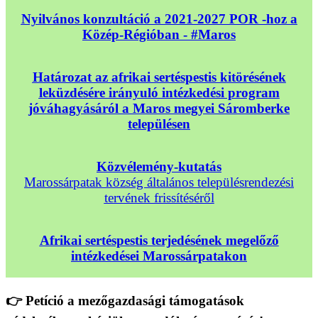
Nyilvános konzultáció a 2021-2027 POR -hoz a
Közép-Régióban - #Maros
Határozat az afrikai sertéspestis kitörésének
leküzdésére irányuló intézkedési program
jóváhagyásáról a Maros megyei Sáromberke
településen
Közvélemény-kutatás
Marossárpatak község általános településrendezési
tervének frissítéséről
Afrikai sertéspestis terjedésének megelőző
intézkedései Marossárpatakon
👉 Petíció a mezőgazdasági támogatások