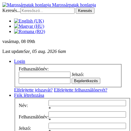
Marossárpatak honlapja
Keresés...
Keresés
vasárnap
, 08 09th
Last update
Sze, 05 aug. 2026 6am
Login
Felhasználónév:
Jelszó:
Elfelejtette jelszavát?
Elfelejtette felhasználónevét?
Fiók létrehozása
Név:
*
Felhasználónév:
*
Jelszó: