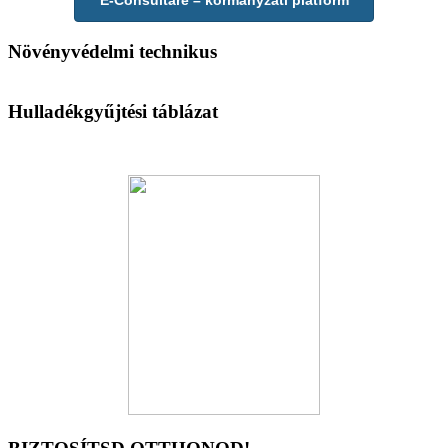
E-Consultare – kormányzati platform
Növényvédelmi technikus
Hulladékgyűjtési táblázat