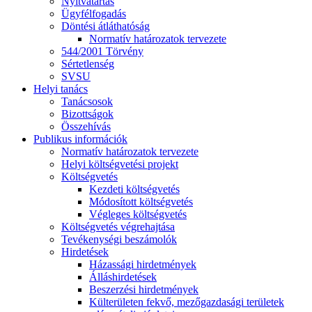
Nyitvatartás
Ügyfélfogadás
Döntési átláthatóság
Normatív határozatok tervezete
544/2001 Törvény
Sértetlenség
SVSU
Helyi tanács
Tanácsosok
Bizottságok
Összehívás
Publikus információk
Normatív határozatok tervezete
Helyi költségvetési projekt
Költségvetés
Kezdeti költségvetés
Módosított költségvetés
Végleges költségvetés
Költségvetés végrehajtása
Tevékenységi beszámolók
Hirdetések
Házassági hirdetmények
Álláshirdetések
Beszerzési hirdetmények
Külterületen fekvő, mezőgazdasági területek