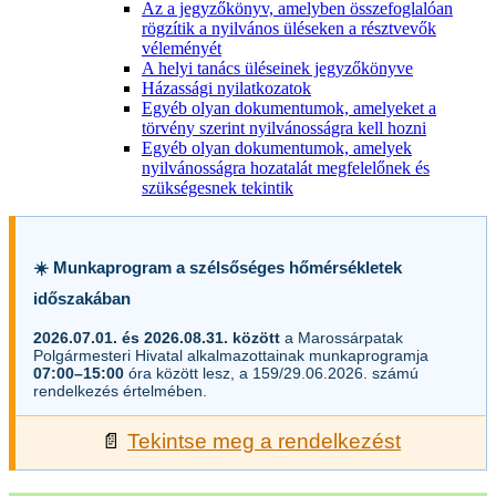
Az a jegyzőkönyv, amelyben összefoglalóan
rögzítik a nyilvános üléseken a résztvevők
véleményét
A helyi tanács üléseinek jegyzőkönyve
Házassági nyilatkozatok
Egyéb olyan dokumentumok, amelyeket a
törvény szerint nyilvánosságra kell hozni
Egyéb olyan dokumentumok, amelyek
nyilvánosságra hozatalát megfelelőnek és
szükségesnek tekintik
☀️ Munkaprogram a szélsőséges hőmérsékletek
időszakában
2026.07.01. és 2026.08.31. között
a Marossárpatak
Polgármesteri Hivatal alkalmazottainak munkaprogramja
07:00–15:00
óra között lesz, a 159/29.06.2026. számú
rendelkezés értelmében.
📄
Tekintse meg a rendelkezést