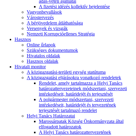
adás-vételi ajánlatai
A fizetési idézés kollektív bejelentése
Vagyonbevallások
Várostervezés
A bérjövedelem átláthatósága
Versenyek és vizsgák
Nemzeti Korrupcióellenes Stratégia
Hasznos
Online űrlapok
Szükséges dokumentumok
Hivatalos oldalak
Hasznos oldalak
Hivatali monitor
A közigazgatási-területi egység statútuma
A közigazgatási eljárásokra vonatkozó rendeletek
Rendelet, amely tartalmazza a Helyi Tanács
határozattervezeteinek módszertani, szervezeti
intézkedéseit, határidejét és terjesztését
A polgármester módszertani, szervezeti
intézkedéseit, határidejét és tervezetének
terjesztését tartalmazó rendelet
Helyi Tanács Határozatai
Marossárpatak Község Önkormányzata által
elfogadott határozatok
A Helyi Tanács határozattervezetének