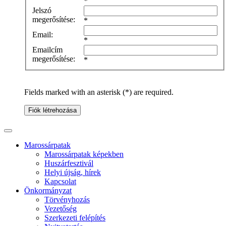
*
Jelszó
megerősítése:
*
Email:
*
Emailcím
megerősítése:
*
Fields marked with an asterisk (*) are required.
Fiók létrehozása
Marossárpatak
Marossárpatak képekben
Huszárfesztivál
Helyi újság, hírek
Kapcsolat
Önkormányzat
Törvényhozás
Vezetőség
Szerkezeti felépítés