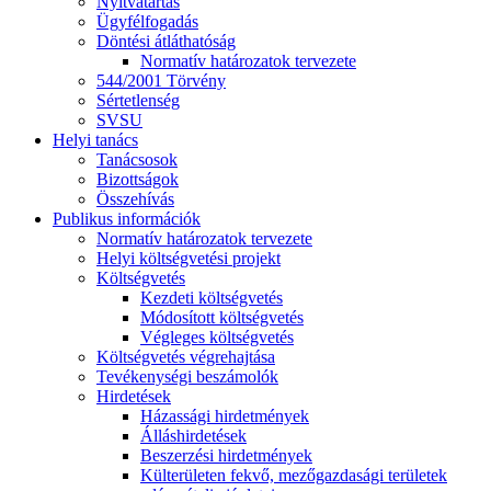
Nyitvatartás
Ügyfélfogadás
Döntési átláthatóság
Normatív határozatok tervezete
544/2001 Törvény
Sértetlenség
SVSU
Helyi tanács
Tanácsosok
Bizottságok
Összehívás
Publikus információk
Normatív határozatok tervezete
Helyi költségvetési projekt
Költségvetés
Kezdeti költségvetés
Módosított költségvetés
Végleges költségvetés
Költségvetés végrehajtása
Tevékenységi beszámolók
Hirdetések
Házassági hirdetmények
Álláshirdetések
Beszerzési hirdetmények
Külterületen fekvő, mezőgazdasági területek