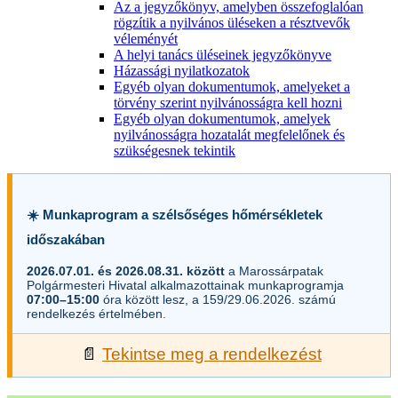
Az a jegyzőkönyv, amelyben összefoglalóan
rögzítik a nyilvános üléseken a résztvevők
véleményét
A helyi tanács üléseinek jegyzőkönyve
Házassági nyilatkozatok
Egyéb olyan dokumentumok, amelyeket a
törvény szerint nyilvánosságra kell hozni
Egyéb olyan dokumentumok, amelyek
nyilvánosságra hozatalát megfelelőnek és
szükségesnek tekintik
☀️ Munkaprogram a szélsőséges hőmérsékletek
időszakában
2026.07.01. és 2026.08.31. között
a Marossárpatak
Polgármesteri Hivatal alkalmazottainak munkaprogramja
07:00–15:00
óra között lesz, a 159/29.06.2026. számú
rendelkezés értelmében.
📄
Tekintse meg a rendelkezést