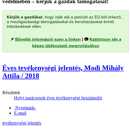
védelmében – kérjük a gazdák támogatását!
Kérjük a gazdákat
, hogy írják alá a petíciót az EU-ból érkező,
a mezőgazdasági támogatásokat és beruházásokat érintő
intézkedések ellen.
📌
Bővebb információ ezen a linken
| 📷
Kattintson ide a
képes tájékoztató megnyitásához
Éves tevékenységi jelentés, Modi Mihály
Attila / 2018
Részletek
Helyi tanácsosok éves tevékenységi beszámolói
Nyomtatás
E-mail
tevékenységi jelentés