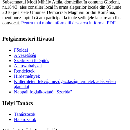
Subsemnatul Modi Mihály Attila, domiciliat în comuna Glodeni,
nr.184/3, ales consilier local în urma alegerilor locale din 05 iunie
2016 pe listele Uniunea Democrată Maghiarilor din România,
menţionez faptul că am participat la toate şedinţele la care am fost
convocat.
Pentru mai multe informatii descarca in format PDF
Polgármesteri Hivatal
Főoldal
A vezetőség
Szerkezeti felépítés
Alapszabályzat
Rendeletek
Hirdetmények
Külterületen fekvő, mezőgazdasági területek adás-vételi
ajánlatai
Nappali foglalkoztató "Szerbia"
Helyi Tanács
Tanácsosok
Határozatok