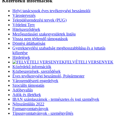
Közérdekű információk
Helyi tanácsosok éves tevékenységi beszámolói
Várostervezés
Településrendezési tervek (PUG)
Védelmi Terv
Hitelszerződések
Mezőgazdasági szakegyesületek listája
Vissza nem térítendő támogatások
Döntési átláthatóság
Gyereknevelési szabadság meghosszabbítása és a juttatás
kifizetése
Hirdetések
FELVÉTELI VERSENYEK
Közérdekű információk
Közbeszerzések, szerződések
Éves tevékenységi beszámoló, Polgármester
Városrendészeti engedelyek
Szociális támogatás
Adóbevallás
Adók és illetékek
IBAN számlaszámok - természetes és jogi személyek
Népszámlálás 2022
Formanyomtatványok
Típusnyomtatványok - szemétgyűjtés