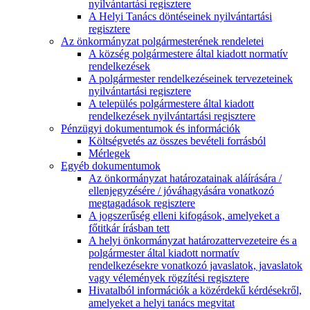
nyilvántartási regisztere
A Helyi Tanács döntéseinek nyilvántartási
regisztere
Az önkormányzat polgármesterének rendeletei
A község polgármestere által kiadott normatív
rendelkezések
A polgármester rendelkezéseinek tervezeteinek
nyilvántartási regisztere
A település polgármestere által kiadott
rendelkezések nyilvántartási regisztere
Pénzügyi dokumentumok és információk
Költségvetés az összes bevételi forrásból
Mérlegek
Egyéb dokumentumok
Az önkormányzat határozatainak aláírására /
ellenjegyzésére / jóváhagyására vonatkozó
megtagadások regisztere
A jogszerűség elleni kifogások, amelyeket a
főtitkár írásban tett
A helyi önkormányzat határozattervezeteire és a
polgármester által kiadott normatív
rendelkezésekre vonatkozó javaslatok, javaslatok
vagy vélemények rögzítési regisztere
Hivatalból információk a közérdekű kérdésekről,
amelyeket a helyi tanács megvitat