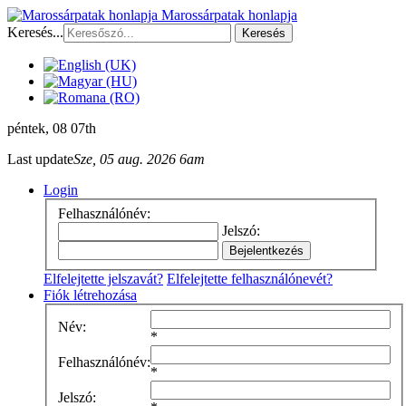
Marossárpatak honlapja
Keresés...
Keresés
péntek
, 08 07th
Last update
Sze, 05 aug. 2026 6am
Login
Felhasználónév:
Jelszó:
Elfelejtette jelszavát?
Elfelejtette felhasználónevét?
Fiók létrehozása
Név:
*
Felhasználónév:
*
Jelszó: