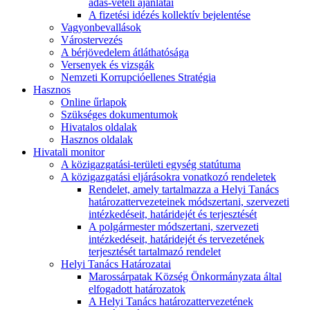
adás-vételi ajánlatai
A fizetési idézés kollektív bejelentése
Vagyonbevallások
Várostervezés
A bérjövedelem átláthatósága
Versenyek és vizsgák
Nemzeti Korrupcióellenes Stratégia
Hasznos
Online űrlapok
Szükséges dokumentumok
Hivatalos oldalak
Hasznos oldalak
Hivatali monitor
A közigazgatási-területi egység statútuma
A közigazgatási eljárásokra vonatkozó rendeletek
Rendelet, amely tartalmazza a Helyi Tanács
határozattervezeteinek módszertani, szervezeti
intézkedéseit, határidejét és terjesztését
A polgármester módszertani, szervezeti
intézkedéseit, határidejét és tervezetének
terjesztését tartalmazó rendelet
Helyi Tanács Határozatai
Marossárpatak Község Önkormányzata által
elfogadott határozatok
A Helyi Tanács határozattervezetének