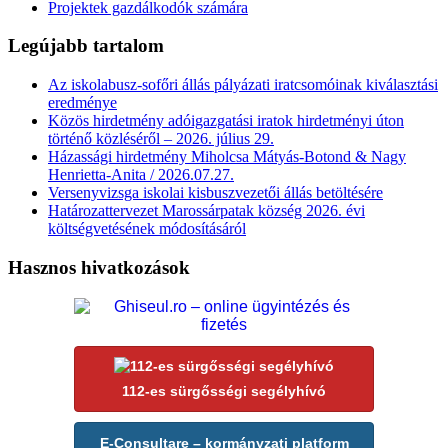
Projektek gazdálkodók számára
Legújabb tartalom
Az iskolabusz-sofőri állás pályázati iratcsomóinak kiválasztási
eredménye
Közös hirdetmény adóigazgatási iratok hirdetményi úton
történő közléséről – 2026. július 29.
Házassági hirdetmény Miholcsa Mátyás-Botond & Nagy
Henrietta-Anita / 2026.07.27.
Versenyvizsga iskolai kisbuszvezetői állás betöltésére
Határozattervezet Marossárpatak község 2026. évi
költségvetésének módosításáról
Hasznos hivatkozások
112-es sürgősségi segélyhívó
E-Consultare – kormányzati platform