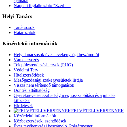
ajánlatai
Nappali foglalkoztató "Szerbia"
Helyi Tanács
Tanácsosok
Határozatok
Közérdekű információk
Helyi tanácsosok éves tevékenységi beszámolói
Várostervezés
Településrendezési tervek (PUG)
Védelmi Terv
Hitelszerződések
Mezőgazdasági szakegyesületek listája
Vissza nem térítendő támogatások
Döntési átláthatóság
Gyereknevelési szabadság meghosszabbítása és a juttatás
kifizetése
Hirdetések
FELVÉTELI VERSENYEK
Közérdekű információk
Közbeszerzések, szerződések
Éves tevékenységi beszámoló, Polgármester