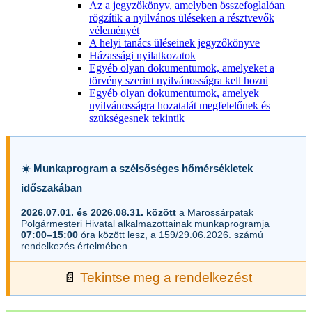
Az a jegyzőkönyv, amelyben összefoglalóan
rögzítik a nyilvános üléseken a résztvevők
véleményét
A helyi tanács üléseinek jegyzőkönyve
Házassági nyilatkozatok
Egyéb olyan dokumentumok, amelyeket a
törvény szerint nyilvánosságra kell hozni
Egyéb olyan dokumentumok, amelyek
nyilvánosságra hozatalát megfelelőnek és
szükségesnek tekintik
☀️ Munkaprogram a szélsőséges hőmérsékletek
időszakában
2026.07.01. és 2026.08.31. között
a Marossárpatak
Polgármesteri Hivatal alkalmazottainak munkaprogramja
07:00–15:00
óra között lesz, a 159/29.06.2026. számú
rendelkezés értelmében.
📄
Tekintse meg a rendelkezést