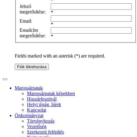
*
Jelszó
megerősítése:
*
Email:
*
Emailcím
megerősítése:
*
Fields marked with an asterisk (*) are required.
Fiók létrehozása
Marossárpatak
Marossárpatak képekben
Huszárfesztivál
Helyi újság, hírek
Kapcsolat
Önkormányzat
Törvényhozás
Vezetőség
Szerkezeti felépítés