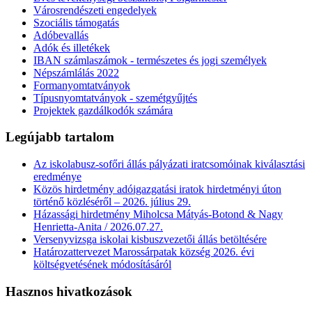
Városrendészeti engedelyek
Szociális támogatás
Adóbevallás
Adók és illetékek
IBAN számlaszámok - természetes és jogi személyek
Népszámlálás 2022
Formanyomtatványok
Típusnyomtatványok - szemétgyűjtés
Projektek gazdálkodók számára
Legújabb tartalom
Az iskolabusz-sofőri állás pályázati iratcsomóinak kiválasztási
eredménye
Közös hirdetmény adóigazgatási iratok hirdetményi úton
történő közléséről – 2026. július 29.
Házassági hirdetmény Miholcsa Mátyás-Botond & Nagy
Henrietta-Anita / 2026.07.27.
Versenyvizsga iskolai kisbuszvezetői állás betöltésére
Határozattervezet Marossárpatak község 2026. évi
költségvetésének módosításáról
Hasznos hivatkozások