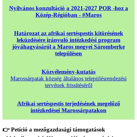
Nyilvános konzultáció a 2021-2027 POR -hoz a
Közép-Régióban - #Maros
Határozat az afrikai sertéspestis kitörésének
leküzdésére irányuló intézkedési program
jóváhagyásáról a Maros megyei Sáromberke
településen
Közvélemény-kutatás
Marossárpatak község általános településrendezési
tervének frissítéséről
Afrikai sertéspestis terjedésének megelőző
intézkedései Marossárpatakon
👉 Petíció a mezőgazdasági támogatások