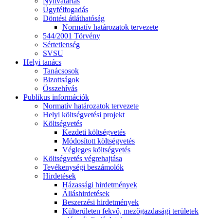
Nyitvatartás
Ügyfélfogadás
Döntési átláthatóság
Normatív határozatok tervezete
544/2001 Törvény
Sértetlenség
SVSU
Helyi tanács
Tanácsosok
Bizottságok
Összehívás
Publikus információk
Normatív határozatok tervezete
Helyi költségvetési projekt
Költségvetés
Kezdeti költségvetés
Módosított költségvetés
Végleges költségvetés
Költségvetés végrehajtása
Tevékenységi beszámolók
Hirdetések
Házassági hirdetmények
Álláshirdetések
Beszerzési hirdetmények
Külterületen fekvő, mezőgazdasági területek