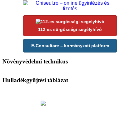
112-es sürgősségi segélyhívó
E-Consultare – kormányzati platform
Növényvédelmi technikus
Hulladékgyűjtési táblázat