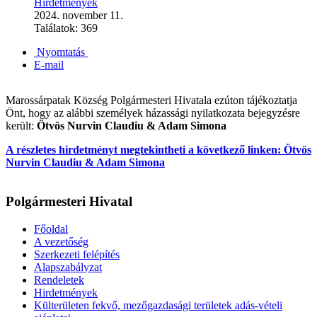
Hirdetmények
2024. november 11.
Találatok: 369
Nyomtatás
E-mail
Marossárpatak Község Polgármesteri Hivatala ezúton tájékoztatja
Önt, hogy az alábbi személyek házassági nyilatkozata bejegyzésre
került:
Ötvös Nurvin Claudiu & Adam Simona
A részletes hirdetményt megtekintheti a következő linken: Ötvös
Nurvin Claudiu & Adam Simona
Polgármesteri Hivatal
Főoldal
A vezetőség
Szerkezeti felépítés
Alapszabályzat
Rendeletek
Hirdetmények
Külterületen fekvő, mezőgazdasági területek adás-vételi