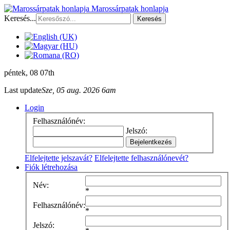
Marossárpatak honlapja
Keresés...
Keresés
péntek
, 08 07th
Last update
Sze, 05 aug. 2026 6am
Login
Felhasználónév:
Jelszó:
Elfelejtette jelszavát?
Elfelejtette felhasználónevét?
Fiók létrehozása
Név:
*
Felhasználónév:
*
Jelszó: