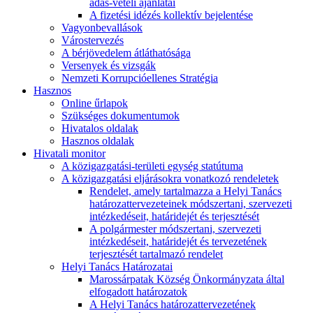
adás-vételi ajánlatai
A fizetési idézés kollektív bejelentése
Vagyonbevallások
Várostervezés
A bérjövedelem átláthatósága
Versenyek és vizsgák
Nemzeti Korrupcióellenes Stratégia
Hasznos
Online űrlapok
Szükséges dokumentumok
Hivatalos oldalak
Hasznos oldalak
Hivatali monitor
A közigazgatási-területi egység statútuma
A közigazgatási eljárásokra vonatkozó rendeletek
Rendelet, amely tartalmazza a Helyi Tanács
határozattervezeteinek módszertani, szervezeti
intézkedéseit, határidejét és terjesztését
A polgármester módszertani, szervezeti
intézkedéseit, határidejét és tervezetének
terjesztését tartalmazó rendelet
Helyi Tanács Határozatai
Marossárpatak Község Önkormányzata által
elfogadott határozatok
A Helyi Tanács határozattervezetének