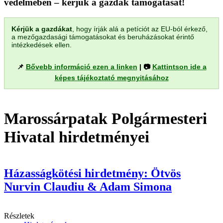
védelmében – kérjük a gazdák támogatását!
Kérjük a gazdákat
, hogy írják alá a petíciót az EU-ból érkező,
a mezőgazdasági támogatásokat és beruházásokat érintő
intézkedések ellen.
📌
Bővebb információ ezen a linken
| 📷
Kattintson ide a
képes tájékoztató megnyitásához
Marossárpatak Polgármesteri
Hivatal hirdetményei
Házasságkötési hirdetmény: Ötvös
Nurvin Claudiu & Adam Simona
Részletek