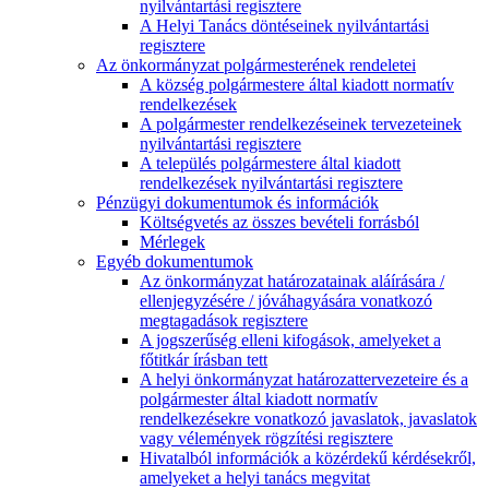
nyilvántartási regisztere
A Helyi Tanács döntéseinek nyilvántartási
regisztere
Az önkormányzat polgármesterének rendeletei
A község polgármestere által kiadott normatív
rendelkezések
A polgármester rendelkezéseinek tervezeteinek
nyilvántartási regisztere
A település polgármestere által kiadott
rendelkezések nyilvántartási regisztere
Pénzügyi dokumentumok és információk
Költségvetés az összes bevételi forrásból
Mérlegek
Egyéb dokumentumok
Az önkormányzat határozatainak aláírására /
ellenjegyzésére / jóváhagyására vonatkozó
megtagadások regisztere
A jogszerűség elleni kifogások, amelyeket a
főtitkár írásban tett
A helyi önkormányzat határozattervezeteire és a
polgármester által kiadott normatív
rendelkezésekre vonatkozó javaslatok, javaslatok
vagy vélemények rögzítési regisztere
Hivatalból információk a közérdekű kérdésekről,
amelyeket a helyi tanács megvitat