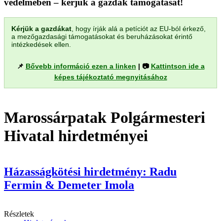
védelmében – kérjük a gazdák támogatását!
Kérjük a gazdákat
, hogy írják alá a petíciót az EU-ból érkező,
a mezőgazdasági támogatásokat és beruházásokat érintő
intézkedések ellen.
📌
Bővebb információ ezen a linken
| 📷
Kattintson ide a
képes tájékoztató megnyitásához
Marossárpatak Polgármesteri
Hivatal hirdetményei
Házasságkötési hirdetmény: Radu
Fermin & Demeter Imola
Részletek