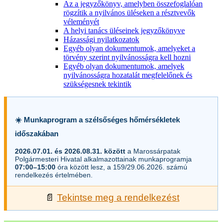
Az a jegyzőkönyv, amelyben összefoglalóan
rögzítik a nyilvános üléseken a résztvevők
véleményét
A helyi tanács üléseinek jegyzőkönyve
Házassági nyilatkozatok
Egyéb olyan dokumentumok, amelyeket a
törvény szerint nyilvánosságra kell hozni
Egyéb olyan dokumentumok, amelyek
nyilvánosságra hozatalát megfelelőnek és
szükségesnek tekintik
☀️ Munkaprogram a szélsőséges hőmérsékletek
időszakában
2026.07.01. és 2026.08.31. között
a Marossárpatak
Polgármesteri Hivatal alkalmazottainak munkaprogramja
07:00–15:00
óra között lesz, a 159/29.06.2026. számú
rendelkezés értelmében.
📄
Tekintse meg a rendelkezést