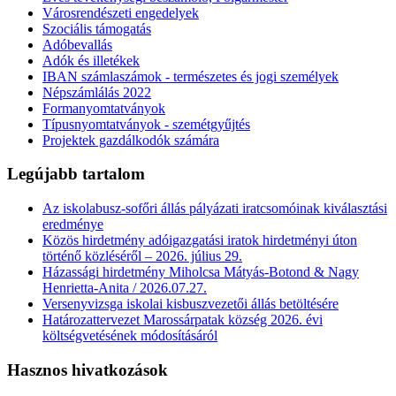
Városrendészeti engedelyek
Szociális támogatás
Adóbevallás
Adók és illetékek
IBAN számlaszámok - természetes és jogi személyek
Népszámlálás 2022
Formanyomtatványok
Típusnyomtatványok - szemétgyűjtés
Projektek gazdálkodók számára
Legújabb tartalom
Az iskolabusz-sofőri állás pályázati iratcsomóinak kiválasztási
eredménye
Közös hirdetmény adóigazgatási iratok hirdetményi úton
történő közléséről – 2026. július 29.
Házassági hirdetmény Miholcsa Mátyás-Botond & Nagy
Henrietta-Anita / 2026.07.27.
Versenyvizsga iskolai kisbuszvezetői állás betöltésére
Határozattervezet Marossárpatak község 2026. évi
költségvetésének módosításáról
Hasznos hivatkozások