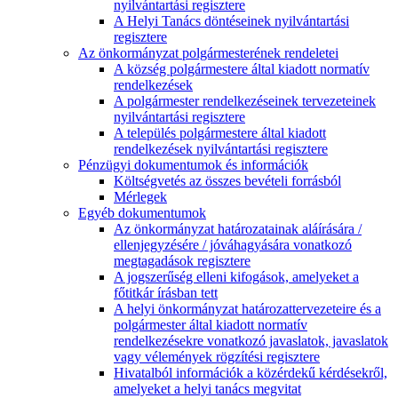
nyilvántartási regisztere
A Helyi Tanács döntéseinek nyilvántartási
regisztere
Az önkormányzat polgármesterének rendeletei
A község polgármestere által kiadott normatív
rendelkezések
A polgármester rendelkezéseinek tervezeteinek
nyilvántartási regisztere
A település polgármestere által kiadott
rendelkezések nyilvántartási regisztere
Pénzügyi dokumentumok és információk
Költségvetés az összes bevételi forrásból
Mérlegek
Egyéb dokumentumok
Az önkormányzat határozatainak aláírására /
ellenjegyzésére / jóváhagyására vonatkozó
megtagadások regisztere
A jogszerűség elleni kifogások, amelyeket a
főtitkár írásban tett
A helyi önkormányzat határozattervezeteire és a
polgármester által kiadott normatív
rendelkezésekre vonatkozó javaslatok, javaslatok
vagy vélemények rögzítési regisztere
Hivatalból információk a közérdekű kérdésekről,
amelyeket a helyi tanács megvitat