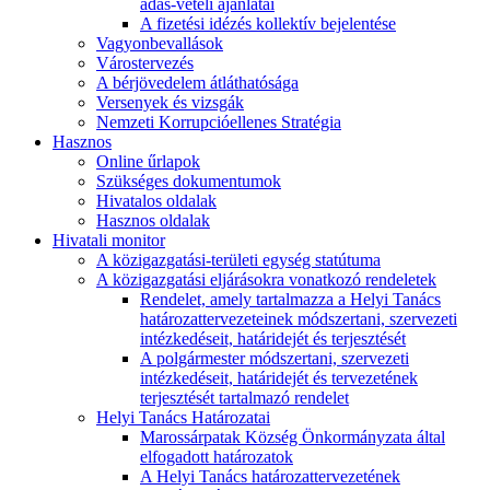
adás-vételi ajánlatai
A fizetési idézés kollektív bejelentése
Vagyonbevallások
Várostervezés
A bérjövedelem átláthatósága
Versenyek és vizsgák
Nemzeti Korrupcióellenes Stratégia
Hasznos
Online űrlapok
Szükséges dokumentumok
Hivatalos oldalak
Hasznos oldalak
Hivatali monitor
A közigazgatási-területi egység statútuma
A közigazgatási eljárásokra vonatkozó rendeletek
Rendelet, amely tartalmazza a Helyi Tanács
határozattervezeteinek módszertani, szervezeti
intézkedéseit, határidejét és terjesztését
A polgármester módszertani, szervezeti
intézkedéseit, határidejét és tervezetének
terjesztését tartalmazó rendelet
Helyi Tanács Határozatai
Marossárpatak Község Önkormányzata által
elfogadott határozatok
A Helyi Tanács határozattervezetének