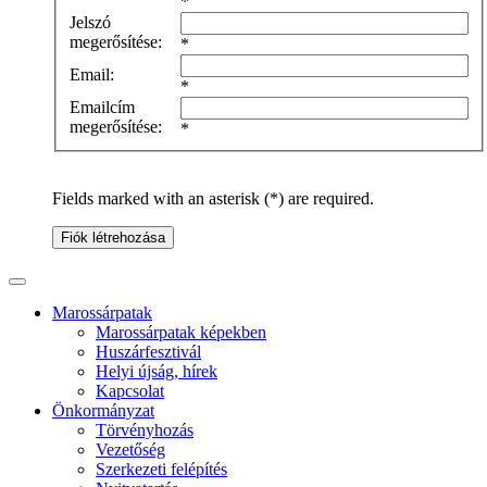
*
Jelszó
megerősítése:
*
Email:
*
Emailcím
megerősítése:
*
Fields marked with an asterisk (*) are required.
Fiók létrehozása
Marossárpatak
Marossárpatak képekben
Huszárfesztivál
Helyi újság, hírek
Kapcsolat
Önkormányzat
Törvényhozás
Vezetőség
Szerkezeti felépítés