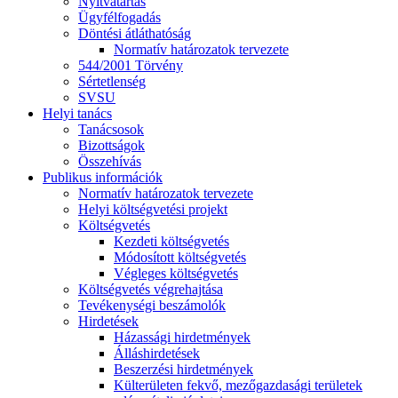
Nyitvatartás
Ügyfélfogadás
Döntési átláthatóság
Normatív határozatok tervezete
544/2001 Törvény
Sértetlenség
SVSU
Helyi tanács
Tanácsosok
Bizottságok
Összehívás
Publikus információk
Normatív határozatok tervezete
Helyi költségvetési projekt
Költségvetés
Kezdeti költségvetés
Módosított költségvetés
Végleges költségvetés
Költségvetés végrehajtása
Tevékenységi beszámolók
Hirdetések
Házassági hirdetmények
Álláshirdetések
Beszerzési hirdetmények
Külterületen fekvő, mezőgazdasági területek