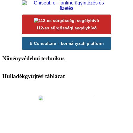
112-es sürgősségi segélyhívó
E-Consultare – kormányzati platform
Növényvédelmi technikus
Hulladékgyűjtési táblázat