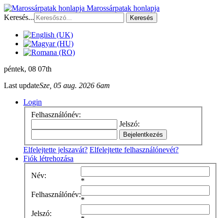
Marossárpatak honlapja
Keresés...
Keresés
péntek
, 08 07th
Last update
Sze, 05 aug. 2026 6am
Login
Felhasználónév:
Jelszó:
Elfelejtette jelszavát?
Elfelejtette felhasználónevét?
Fiók létrehozása
Név:
*
Felhasználónév:
*
Jelszó: