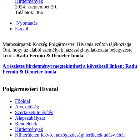
Hirdetmények
2024. szeptember 20.
Találatok: 366
Nyomtatás
E-mail
Marossárpatak Község Polgármesteri Hivatala ezúton tájékoztatja
Önt, hogy az alábbi személyek házassági nyilatkozata bejegyzésre
került:
Radu Fermin & Demeter Imola
A részletes hirdetményt megtekintheti a következő linken: Radu
Fermin & Demeter Imola
Polgármesteri Hivatal
Főoldal
A vezetőség
Szerkezeti felépítés
Alapszabályzat
Rendeletek
Hirdetmények
Külterületen fekvő, mezőgazdasági területek adás-vételi