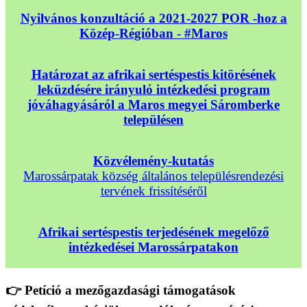
Nyilvános konzultáció a 2021-2027 POR -hoz a
Közép-Régióban - #Maros
Határozat az afrikai sertéspestis kitörésének
leküzdésére irányuló intézkedési program
jóváhagyásáról a Maros megyei Sáromberke
településen
Közvélemény-kutatás
Marossárpatak község általános településrendezési
tervének frissítéséről
Afrikai sertéspestis terjedésének megelőző
intézkedései Marossárpatakon
👉 Petíció a mezőgazdasági támogatások