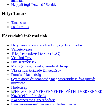
ajánlatai
Nappali foglalkoztató "Szerbia"
Helyi Tanács
Tanácsosok
Határozatok
Közérdekű információk
Helyi tanácsosok éves tevékenységi beszámolói
Várostervezés
Településrendezési tervek (PUG)
Védelmi Terv
Hitelszerződések
Mezőgazdasági szakegyesületek listája
Vissza nem térítendő támogatások
Döntési átláthatóság
Gyereknevelési szabadság meghosszabbítása és a juttatás
kifizetése
Hirdetések
FELVÉTELI VERSENYEK
Közérdekű információk
Közbeszerzések, szerződések
Éves tevékenységi beszámoló, Polgármester