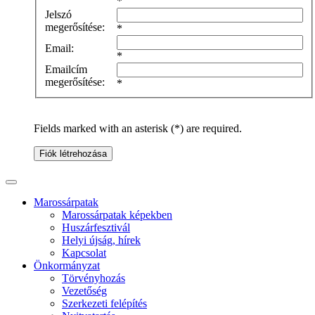
*
Jelszó
megerősítése:
*
Email:
*
Emailcím
megerősítése:
*
Fields marked with an asterisk (*) are required.
Fiók létrehozása
Marossárpatak
Marossárpatak képekben
Huszárfesztivál
Helyi újság, hírek
Kapcsolat
Önkormányzat
Törvényhozás
Vezetőség
Szerkezeti felépítés