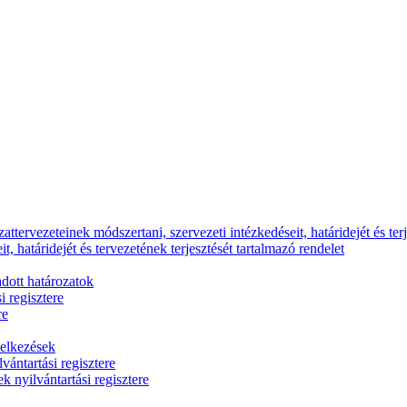
ttervezeteinek módszertani, szervezeti intézkedéseit, határidejét és terj
, határidejét és tervezetének terjesztését tartalmazó rendelet
dott határozatok
i regisztere
re
delkezések
vántartási regisztere
k nyilvántartási regisztere