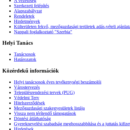
A vezetőség
Szerkezeti felépítés
Alapszabályzat
Rendeletek
Hirdetmények
Külterületen fekvő, mezőgazdasági területek adás-vételi ajánlat
Nappali foglalkoztató "Szerbia"
Helyi Tanács
Tanácsosok
Határozatok
Közérdekű információk
Helyi tanácsosok éves tevékenységi beszámolói
Várostervezés
Településrendezési tervek (PUG)
Védelmi Terv
Hitelszerződések
Mezőgazdasági szakegyesületek listája
Vissza nem térítendő támogatások
Döntési átláthatóság
Gyereknevelési szabadság meghosszabbítása és a juttatás kifize
Hirdetések