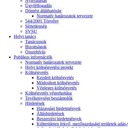
Nyitvatartás
Ügyfélfogadás
Döntési átláthatóság
Normatív határozatok tervezete
544/2001 Törvény
Sértetlenség
SVSU
Helyi tanács
Tanácsosok
Bizottságok
Összehívás
Publikus információk
Normatív határozatok tervezete
Helyi költségvetési projekt
Költségvetés
Kezdeti költségvetés
Módosított költségvetés
Végleges költségvetés
Költségvetés végrehajtása
Tevékenységi beszámolók
Hirdetések
Házassági hirdetmények
Álláshirdetések
Beszerzési hirdetmények
Külterületen fekvő, mezőgazdasági területek adás-vé