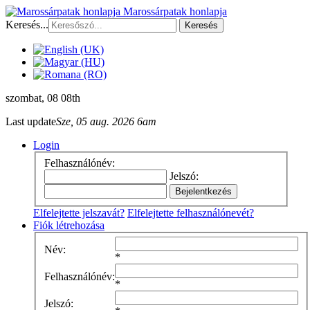
Marossárpatak honlapja
Keresés...
Keresés
szombat
, 08 08th
Last update
Sze, 05 aug. 2026 6am
Login
Felhasználónév:
Jelszó:
Elfelejtette jelszavát?
Elfelejtette felhasználónevét?
Fiók létrehozása
Név:
*
Felhasználónév:
*
Jelszó: