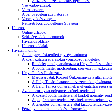
A fizetési idézés kollektív bejelentése
Vagyonbevallások
Várostervezés
A bérjövedelem átláthatósága
Versenyek és vizsgák
Nemzeti Korrupcióellenes Stratégia
Hasznos
Online űrlapok
Szükséges dokumentumok
Hivatalos oldalak
Hasznos oldalak
Hivatali monitor
A közigazgatási-területi egység statútuma
A közigazgatási eljárásokra vonatkozó rendeletek
Rendelet, amely tartalmazza a Helyi Tanács határoza
A polgármester módszertani, szervezeti intézkedéseit
Helyi Tanács Határozatai
Marossárpatak Község Önkormányzata által elfoga
A Helyi Tanács határozattervezetének nyilvántartás
A Helyi Tanács döntéseinek nyilvántartási regiszte
Az önkormányzat polgármesterének rendeletei
A község polgármestere által kiadott normatív ren
A polgármester rendelkezéseinek tervezeteinek nyil
A település polgármestere által kiadott rendelkezése
Pénzügyi dokumentumok és információk