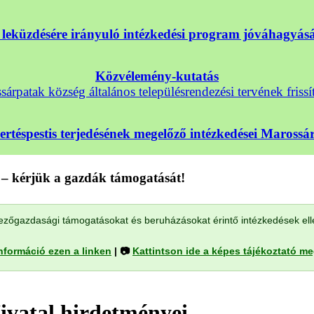
nek leküzdésére irányuló intézkedési program jóváhagyá
Közvélemény-kutatás
árpatak község általános településrendezési tervének frissí
sertéspestis terjedésének megelőző intézkedései Maross
– kérjük a gazdák támogatását!
a mezőgazdasági támogatásokat és beruházásokat érintő intézkedések el
nformáció ezen a linken
| 📷
Kattintson ide a képes tájékoztató m
ivatal hirdetményei