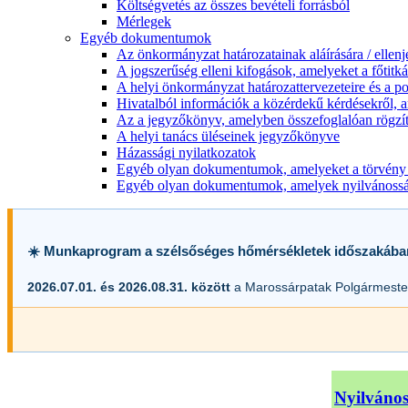
Költségvetés az összes bevételi forrásból
Mérlegek
Egyéb dokumentumok
Az önkormányzat határozatainak aláírására / ellen
A jogszerűség elleni kifogások, amelyeket a főtitkár
A helyi önkormányzat határozattervezeteire és a po
Hivatalból információk a közérdekű kérdésekről, a
Az a jegyzőkönyv, amelyben összefoglalóan rögzít
A helyi tanács üléseinek jegyzőkönyve
Házassági nyilatkozatok
Egyéb olyan dokumentumok, amelyeket a törvény s
Egyéb olyan dokumentumok, amelyek nyilvánosságr
☀️ Munkaprogram a szélsőséges hőmérsékletek időszakába
2026.07.01. és 2026.08.31. között
a Marossárpatak Polgármester
Nyilvános