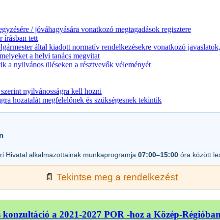
jegyzésére / jóváhagyására vonatkozó megtagadások regisztere
 írásban tett
lgármester által kiadott normatív rendelkezésekre vonatkozó javaslatok,
melyeket a helyi tanács megvitat
ik a nyilvános üléseken a résztvevők véleményét
zerint nyilvánosságra kell hozni
a hozatalát megfelelőnek és szükségesnek tekintik
n
i Hivatal alkalmazottainak munkaprogramja
07:00–15:00
óra között l
📄
Tekintse meg a rendelkezést
 konzultáció a 2021-2027 POR -hoz a Közép-Régióba