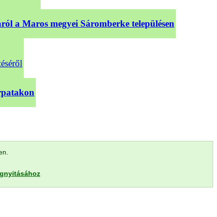
sáról a Maros megyei Sáromberke településen
téséről
árpatakon
len.
egnyitásához