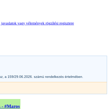
 javaslatok vagy vélemények rögzítési regisztere
esz, a 159/29.06.2026. számú rendelkezés értelmében.
n - #Maros