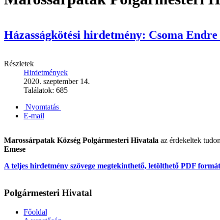
Házasságkötési hirdetmény: Csoma Endre
Részletek
Hirdetmények
2020. szeptember 14.
Találatok: 685
Nyomtatás
E-mail
Marossárpatak Község Polgármesteri Hivatala
az érdekeltek tudo
Emese
A teljes hirdetmény szövege megtekinthető, letölthető PDF formá
Polgármesteri Hivatal
Főoldal