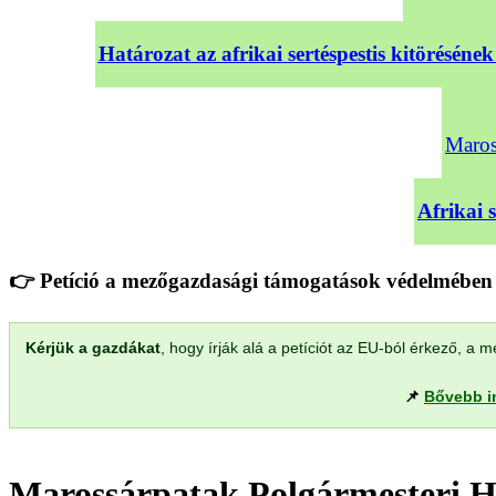
Határozat az afrikai sertéspestis kitörésé
Maross
Afrikai 
👉 Petíció a mezőgazdasági támogatások védelmében 
Kérjük a gazdákat
, hogy írják alá a petíciót az EU-ból érkező, 
📌
Bővebb i
Marossárpatak Polgármesteri H