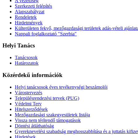
A vezetőség
Szerkezeti felépítés
Alapszabályzat
Rendeletek
Hirdetmények
Külterületen fekvő, mezőgazdasági területek adás-vételi ajánlat
Nappali foglalkoztató "Szerbia"
Helyi Tanács
Tanácsosok
Határozatok
Közérdekű információk
Helyi tanácsosok éves tevékenységi beszámolói
Várostervezés
Településrendezési tervek (PUG)
Védelmi Terv
Hitelszerződések
Mezőgazdasági szakegyesületek listája
Vissza nem térítendő támogatások
Döntési átláthatóság
Gyereknevelési szabadság meghosszabbítása és a juttatás kifize
Hirdetések