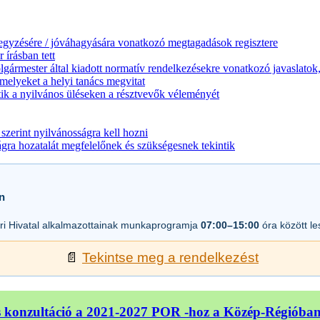
jegyzésére / jóváhagyására vonatkozó megtagadások regisztere
 írásban tett
lgármester által kiadott normatív rendelkezésekre vonatkozó javaslatok,
melyeket a helyi tanács megvitat
ik a nyilvános üléseken a résztvevők véleményét
zerint nyilvánosságra kell hozni
a hozatalát megfelelőnek és szükségesnek tekintik
n
i Hivatal alkalmazottainak munkaprogramja
07:00–15:00
óra között l
📄
Tekintse meg a rendelkezést
 konzultáció a 2021-2027 POR -hoz a Közép-Régióba