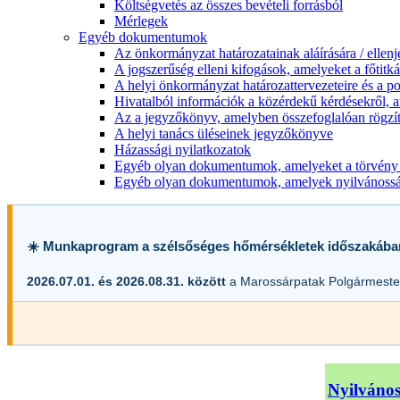
Költségvetés az összes bevételi forrásból
Mérlegek
Egyéb dokumentumok
Az önkormányzat határozatainak aláírására / ellen
A jogszerűség elleni kifogások, amelyeket a főtitkár
A helyi önkormányzat határozattervezeteire és a po
Hivatalból információk a közérdekű kérdésekről, a
Az a jegyzőkönyv, amelyben összefoglalóan rögzít
A helyi tanács üléseinek jegyzőkönyve
Házassági nyilatkozatok
Egyéb olyan dokumentumok, amelyeket a törvény s
Egyéb olyan dokumentumok, amelyek nyilvánosságr
☀️ Munkaprogram a szélsőséges hőmérsékletek időszakába
2026.07.01. és 2026.08.31. között
a Marossárpatak Polgármester
Nyilvános