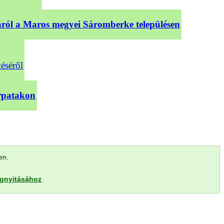
sáról a Maros megyei Sáromberke településen
téséről
árpatakon
len.
egnyitásához