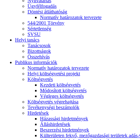
Nyitvatartás
Ügyfélfogadás
Döntési átláthatóság
Normatív határozatok tervezete
544/2001 Törvény
Sértetlenség
SVSU
Helyi tanács
Tanácsosok
Bizottságok
Összehívás
Publikus információk
Normatív határozatok tervezete
Helyi költségvetési projekt
Költségvetés
Kezdeti költségvetés
Módosított költségvetés
Végleges költségvetés
Költségvetés végrehajtása
Tevékenységi beszámolók
Hirdetések
Házassági hirdetmények
Álláshirdetések
Beszerzési hirdetmények
Külterületen fekvő, mezőgazdasági területek adás-vé