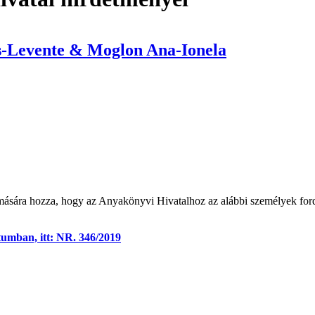
s-Levente & Moglon Ana-Ionela
mására hozza, hogy az Anyakönyvi Hivatalhoz az alábbi személyek ford
tumban, itt: NR. 346/2019