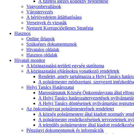
A fizetési idézés kollektív bejelentése
Vagyonbevallások
Várostervezés
A bérjövedelem átláthatósága
Versenyek és vizsgák
Nemzeti Korrupcióellenes Stratégia
Hasznos
Online űrlapok
Szükséges dokumentumok
Hivatalos oldalak
Hasznos oldalak
Hivatali monitor
A közigazgatási-területi egység statútuma
A közigazgatási eljárásokra vonatkozó rendeletek
Rendelet, amely tartalmazza a Helyi Tanács határoza
A polgármester módszertani, szervezeti intézkedéseit
Helyi Tanács Határozatai
Marossárpatak Község Önkormányzata által elfoga
A Helyi Tanács határozattervezetének nyilvántartás
A Helyi Tanács döntéseinek nyilvántartási regiszte
Az önkormányzat polgármesterének rendeletei
A község polgármestere által kiadott normatív ren
A polgármester rendelkezéseinek tervezeteinek nyil
A település polgármestere által kiadott rendelkezése
Pénzügyi dokumentumok és információk