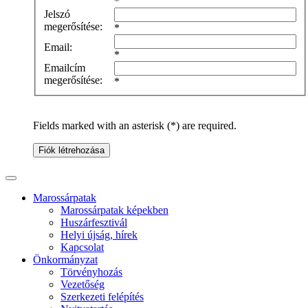
*
Jelszó
megerősítése:
*
Email:
*
Emailcím
megerősítése:
*
Fields marked with an asterisk (*) are required.
Fiók létrehozása
Marossárpatak
Marossárpatak képekben
Huszárfesztivál
Helyi újság, hírek
Kapcsolat
Önkormányzat
Törvényhozás
Vezetőség
Szerkezeti felépítés