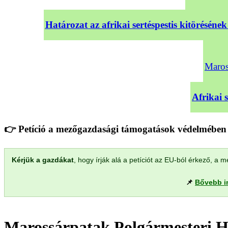
Határozat az afrikai sertéspestis kitörésé
Maross
Afrikai 
👉 Petíció a mezőgazdasági támogatások védelmében 
Kérjük a gazdákat
, hogy írják alá a petíciót az EU-ból érkező, 
📌
Bővebb i
Marossárpatak Polgármesteri H