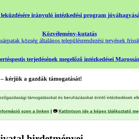
nek leküzdésére irányuló intézkedési program jóváhagyá
Közvélemény-kutatás
árpatak község általános településrendezési tervének frissí
sertéspestis terjedésének megelőző intézkedései Maross
– kérjük a gazdák támogatását!
a mezőgazdasági támogatásokat és beruházásokat érintő intézkedések el
nformáció ezen a linken
| 📷
Kattintson ide a képes tájékoztató m
ivatal hirdetményei