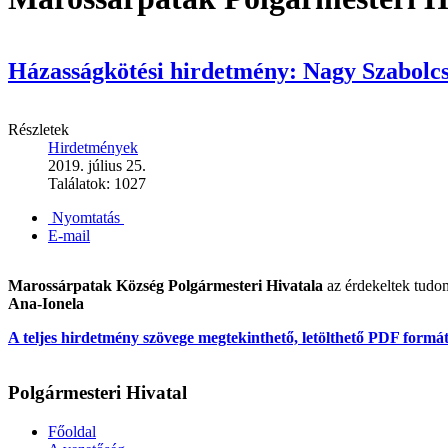
Házasságkötési hirdetmény: Nagy Szabolc
Részletek
Hirdetmények
2019. július 25.
Találatok: 1027
Nyomtatás
E-mail
Marossárpatak Község Polgármesteri Hivatala
az érdekeltek tudo
Ana-Ionela
A teljes hirdetmény szövege megtekinthető, letölthető PDF formá
Polgármesteri Hivatal
Főoldal