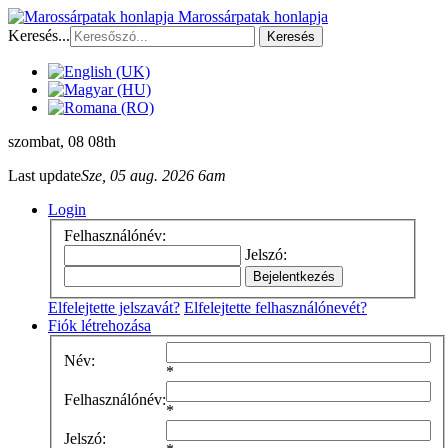
Marossárpatak honlapja
Keresés...
Keresés
szombat
, 08 08th
Last update
Sze, 05 aug. 2026 6am
Login
Felhasználónév:
Jelszó:
Elfelejtette jelszavát?
Elfelejtette felhasználónevét?
Fiók létrehozása
Név:
*
Felhasználónév:
*
Jelszó: