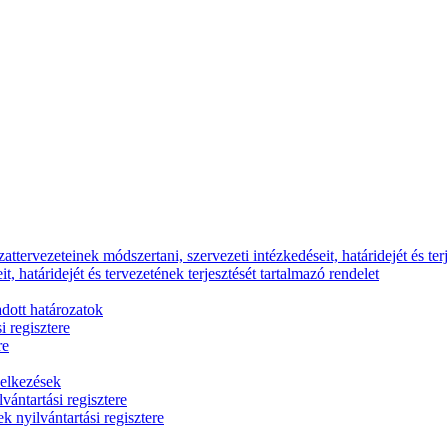
ttervezeteinek módszertani, szervezeti intézkedéseit, határidejét és terj
, határidejét és tervezetének terjesztését tartalmazó rendelet
dott határozatok
i regisztere
re
delkezések
vántartási regisztere
k nyilvántartási regisztere