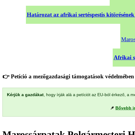
Határozat az afrikai sertéspestis kitörésé
Maross
Afrikai 
👉 Petíció a mezőgazdasági támogatások védelmében 
Kérjük a gazdákat
, hogy írják alá a petíciót az EU-ból érkező, 
📌
Bővebb i
Marossárpatak Polgármesteri H