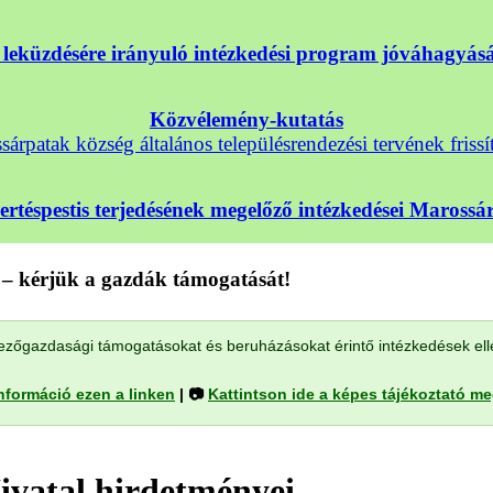
nek leküzdésére irányuló intézkedési program jóváhagyá
Közvélemény-kutatás
árpatak község általános településrendezési tervének frissí
sertéspestis terjedésének megelőző intézkedései Maross
– kérjük a gazdák támogatását!
a mezőgazdasági támogatásokat és beruházásokat érintő intézkedések el
nformáció ezen a linken
| 📷
Kattintson ide a képes tájékoztató m
ivatal hirdetményei