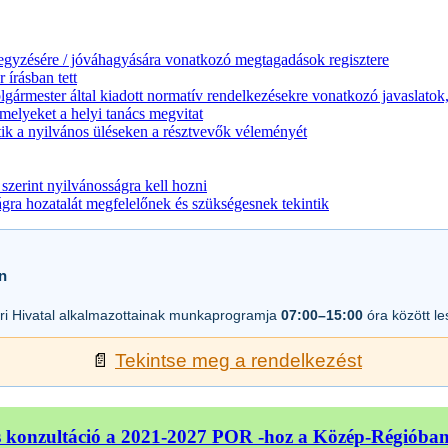
jegyzésére / jóváhagyására vonatkozó megtagadások regisztere
 írásban tett
lgármester által kiadott normatív rendelkezésekre vonatkozó javaslatok,
melyeket a helyi tanács megvitat
ik a nyilvános üléseken a résztvevők véleményét
zerint nyilvánosságra kell hozni
a hozatalát megfelelőnek és szükségesnek tekintik
n
i Hivatal alkalmazottainak munkaprogramja
07:00–15:00
óra között l
📄
Tekintse meg a rendelkezést
 konzultáció a 2021-2027 POR -hoz a Közép-Régióba