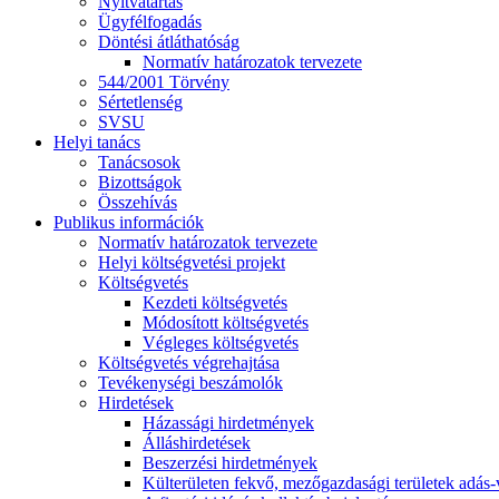
Nyitvatartás
Ügyfélfogadás
Döntési átláthatóság
Normatív határozatok tervezete
544/2001 Törvény
Sértetlenség
SVSU
Helyi tanács
Tanácsosok
Bizottságok
Összehívás
Publikus információk
Normatív határozatok tervezete
Helyi költségvetési projekt
Költségvetés
Kezdeti költségvetés
Módosított költségvetés
Végleges költségvetés
Költségvetés végrehajtása
Tevékenységi beszámolók
Hirdetések
Házassági hirdetmények
Álláshirdetések
Beszerzési hirdetmények
Külterületen fekvő, mezőgazdasági területek adás-vé