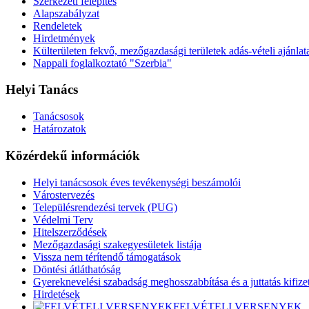
Szerkezeti felépítés
Alapszabályzat
Rendeletek
Hirdetmények
Külterületen fekvő, mezőgazdasági területek adás-vételi ajánlat
Nappali foglalkoztató "Szerbia"
Helyi Tanács
Tanácsosok
Határozatok
Közérdekű információk
Helyi tanácsosok éves tevékenységi beszámolói
Várostervezés
Településrendezési tervek (PUG)
Védelmi Terv
Hitelszerződések
Mezőgazdasági szakegyesületek listája
Vissza nem térítendő támogatások
Döntési átláthatóság
Gyereknevelési szabadság meghosszabbítása és a juttatás kifize
Hirdetések
FELVÉTELI VERSENYEK