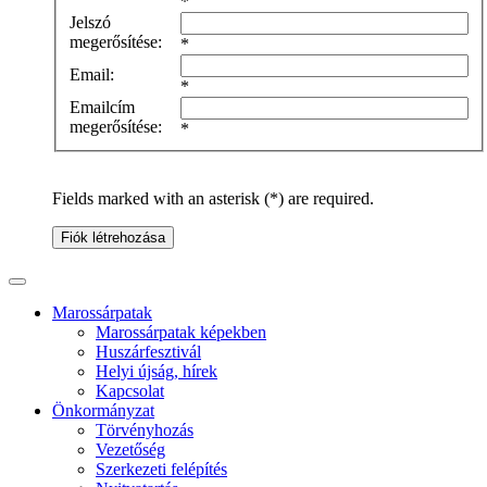
*
Jelszó
megerősítése:
*
Email:
*
Emailcím
megerősítése:
*
Fields marked with an asterisk (*) are required.
Fiók létrehozása
Marossárpatak
Marossárpatak képekben
Huszárfesztivál
Helyi újság, hírek
Kapcsolat
Önkormányzat
Törvényhozás
Vezetőség
Szerkezeti felépítés