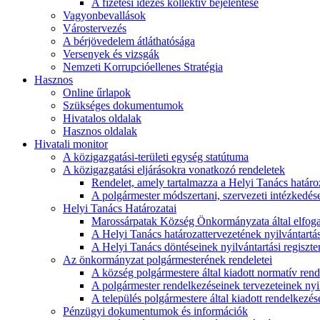
A fizetési idézés kollektív bejelentése
Vagyonbevallások
Várostervezés
A bérjövedelem átláthatósága
Versenyek és vizsgák
Nemzeti Korrupcióellenes Stratégia
Hasznos
Online űrlapok
Szükséges dokumentumok
Hivatalos oldalak
Hasznos oldalak
Hivatali monitor
A közigazgatási-területi egység statútuma
A közigazgatási eljárásokra vonatkozó rendeletek
Rendelet, amely tartalmazza a Helyi Tanács határoza
A polgármester módszertani, szervezeti intézkedéseit
Helyi Tanács Határozatai
Marossárpatak Község Önkormányzata által elfoga
A Helyi Tanács határozattervezetének nyilvántartás
A Helyi Tanács döntéseinek nyilvántartási regiszte
Az önkormányzat polgármesterének rendeletei
A község polgármestere által kiadott normatív ren
A polgármester rendelkezéseinek tervezeteinek nyil
A település polgármestere által kiadott rendelkezése
Pénzügyi dokumentumok és információk