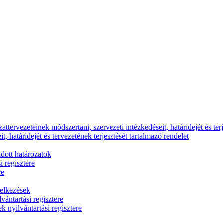
ttervezeteinek módszertani, szervezeti intézkedéseit, határidejét és terj
, határidejét és tervezetének terjesztését tartalmazó rendelet
dott határozatok
i regisztere
re
delkezések
vántartási regisztere
k nyilvántartási regisztere