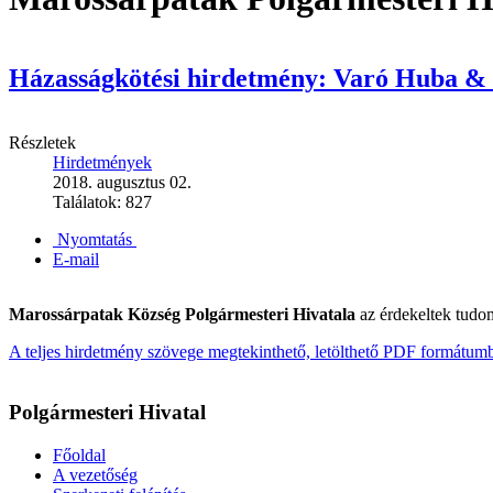
Házasságkötési hirdetmény: Varó Huba &
Részletek
Hirdetmények
2018. augusztus 02.
Találatok: 827
Nyomtatás
E-mail
Marossárpatak Község Polgármesteri Hivatala
az érdekeltek tudo
A teljes hirdetmény szövege megtekinthető, letölthető PDF formátumb
Polgármesteri Hivatal
Főoldal
A vezetőség