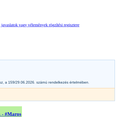
 javaslatok vagy vélemények rögzítési regisztere
esz, a 159/29.06.2026. számú rendelkezés értelmében.
n - #Maros