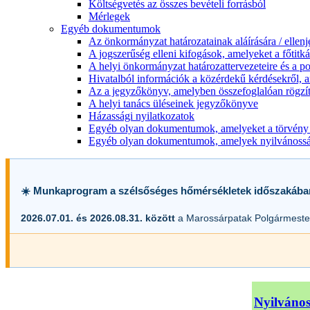
Költségvetés az összes bevételi forrásból
Mérlegek
Egyéb dokumentumok
Az önkormányzat határozatainak aláírására / ellen
A jogszerűség elleni kifogások, amelyeket a főtitkár
A helyi önkormányzat határozattervezeteire és a po
Hivatalból információk a közérdekű kérdésekről, a
Az a jegyzőkönyv, amelyben összefoglalóan rögzít
A helyi tanács üléseinek jegyzőkönyve
Házassági nyilatkozatok
Egyéb olyan dokumentumok, amelyeket a törvény s
Egyéb olyan dokumentumok, amelyek nyilvánosságr
☀️ Munkaprogram a szélsőséges hőmérsékletek időszakába
2026.07.01. és 2026.08.31. között
a Marossárpatak Polgármester
Nyilvános