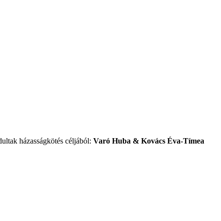
ultak házasságkötés céljából:
Varó Huba & Kovács Éva-Tímea