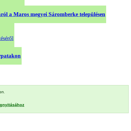
sáról a Maros megyei Sáromberke településen
téséről
árpatakon
len.
egnyitásához