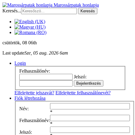
Marossárpatak honlapja
Keresés...
Keresés
csütörtök
, 08 06th
Last update
Sze, 05 aug. 2026 6am
Login
Felhasználónév:
Jelszó:
Elfelejtette jelszavát?
Elfelejtette felhasználónevét?
Fiók létrehozása
Név:
*
Felhasználónév:
*
Jelszó: