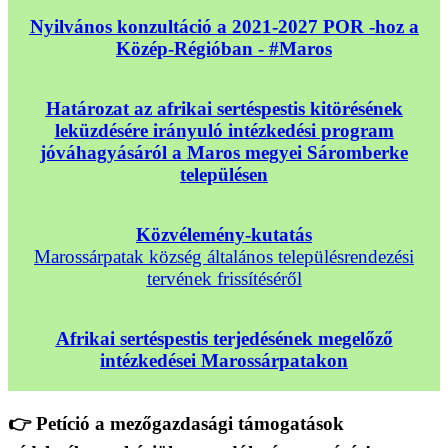
Nyilvános konzultáció a 2021-2027 POR -hoz a
Közép-Régióban - #Maros
Határozat az afrikai sertéspestis kitörésének
leküzdésére irányuló intézkedési program
jóváhagyásáról a Maros megyei Sáromberke
településen
Közvélemény-kutatás
Marossárpatak község általános településrendezési
tervének frissítéséről
Afrikai sertéspestis terjedésének megelőző
intézkedései Marossárpatakon
👉 Petíció a mezőgazdasági támogatások