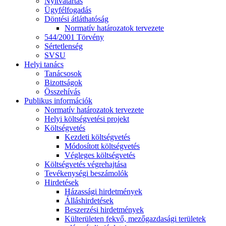
Nyitvatartás
Ügyfélfogadás
Döntési átláthatóság
Normatív határozatok tervezete
544/2001 Törvény
Sértetlenség
SVSU
Helyi tanács
Tanácsosok
Bizottságok
Összehívás
Publikus információk
Normatív határozatok tervezete
Helyi költségvetési projekt
Költségvetés
Kezdeti költségvetés
Módosított költségvetés
Végleges költségvetés
Költségvetés végrehajtása
Tevékenységi beszámolók
Hirdetések
Házassági hirdetmények
Álláshirdetések
Beszerzési hirdetmények
Külterületen fekvő, mezőgazdasági területek