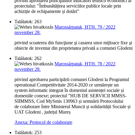
privind aprobarea principalilor indicatori tehnico economici ai
proiectului: "Îmbunătățirea serviciilor publice locale prin
achiziție de echipamente și dotări"
Találatok: 263
Marossárpatak, HTH. 79 / 2022
november 28.
privind scoaterea din funcţiune şi casarea unor mijloace fixe şi
obiecte de inventar din proprietatea privată a comunei Glodeni
Találatok: 262
Marossárpatak, HTH. 78 / 2022
november 28.
privind aprobarea participării comunei Glodeni la Programul
operational Competitivitate 2014-2020 ce urmărește un
system informatic integrat în domeniul asistenței sociale și
domeniile conexe; proiectul ”HUB DE SERVICII MMSS-
SIIMMSS, Cod MySmis 130963 și semnării Protocolului
de colaborare între Ministerul Muncii și solidarității Sociale și
UAT Glodeni , județul Mureș
Anexa: Protocol de colaborare
Találatok: 253