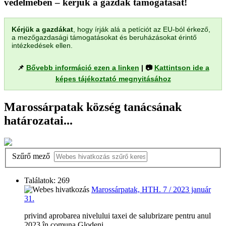
védelmében – kérjük a gazdák támogatását!
Kérjük a gazdákat
, hogy írják alá a petíciót az EU-ból érkező,
a mezőgazdasági támogatásokat és beruházásokat érintő
intézkedések ellen.
📌
Bővebb információ ezen a linken
| 📷
Kattintson ide a
képes tájékoztató megnyitásához
Marossárpatak község tanácsának
határozatai...
Szűrő mező
Találatok: 269
Marossárpatak, HTH. 7 / 2023 január
31.
privind aprobarea nivelului taxei de salubrizare pentru anul
2023 în comuna Glodeni