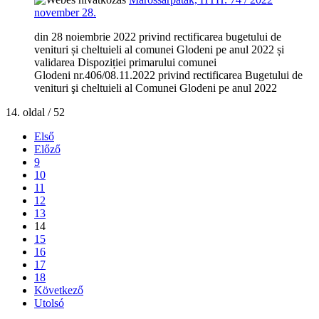
november 28.
din 28 noiembrie 2022 privind rectificarea bugetului de
venituri și cheltuieli al comunei Glodeni pe anul 2022 și
validarea Dispoziției primarului comunei
Glodeni nr.406/08.11.2022 privind rectificarea Bugetului de
venituri şi cheltuieli al Comunei Glodeni pe anul 2022
14. oldal / 52
Első
Előző
9
10
11
12
13
14
15
16
17
18
Következő
Utolsó