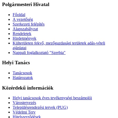
Polgármesteri Hivatal
Főoldal
A vezetőség
Szerkezeti felépítés
Alapszabályzat
Rendeletek
Hirdetmények
Külterületen fekvő, mezőgazdasági területek adás-vételi
ajánlatai
Nappali foglalkoztató "Szerbia"
Helyi Tanács
Tanácsosok
Határozatok
Közérdekű információk
Helyi tanácsosok éves tevékenységi beszámolói
Várostervezés
Településrendezési tervek (PUG)
Védelmi Terv
Hitelszerződések