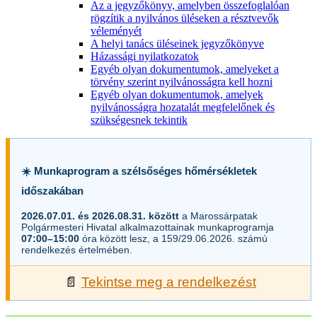
Az a jegyzőkönyv, amelyben összefoglalóan
rögzítik a nyilvános üléseken a résztvevők
véleményét
A helyi tanács üléseinek jegyzőkönyve
Házassági nyilatkozatok
Egyéb olyan dokumentumok, amelyeket a
törvény szerint nyilvánosságra kell hozni
Egyéb olyan dokumentumok, amelyek
nyilvánosságra hozatalát megfelelőnek és
szükségesnek tekintik
☀️ Munkaprogram a szélsőséges hőmérsékletek
időszakában
2026.07.01. és 2026.08.31. között
a Marossárpatak
Polgármesteri Hivatal alkalmazottainak munkaprogramja
07:00–15:00
óra között lesz, a 159/29.06.2026. számú
rendelkezés értelmében.
📄
Tekintse meg a rendelkezést