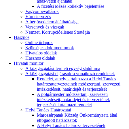
adás-vételi ajánlatai
A fizetési idézés kollektív bejelentése
Vagyonbevallások
Várostervezés
A bérjövedelem átláthatósága
Versenyek és vizsgák
Nemzeti Korrupcióellenes Stratégia
Hasznos
Online űrlapok
Szükséges dokumentumok
Hivatalos oldalak
Hasznos oldalak
Hivatali monitor
A közigazgatási-területi egység statútuma
A közigazgatási eljárásokra vonatkozó rendeletek
Rendelet, amely tartalmazza a Helyi Tanács
határozattervezeteinek módszertani, szervezeti
intézkedéseit, határidejét és terjesztését
A polgármester módszertani, szervezeti
intézkedéseit, határidejét és tervezetének
terjesztését tartalmazó rendelet
Helyi Tanács Határozatai
Marossárpatak Község Önkormányzata által
elfogadott határozatok
A Helyi Tanács határozattervezetének