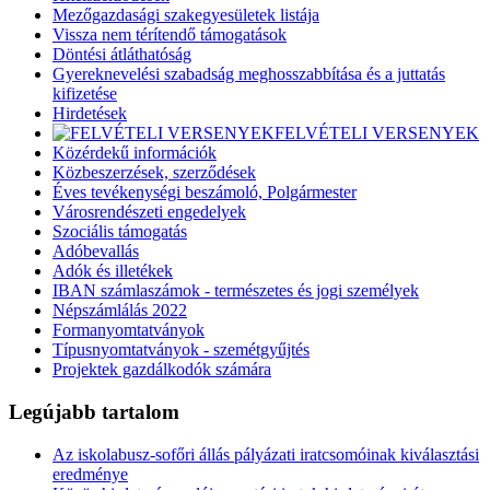
Mezőgazdasági szakegyesületek listája
Vissza nem térítendő támogatások
Döntési átláthatóság
Gyereknevelési szabadság meghosszabbítása és a juttatás
kifizetése
Hirdetések
FELVÉTELI VERSENYEK
Közérdekű információk
Közbeszerzések, szerződések
Éves tevékenységi beszámoló, Polgármester
Városrendészeti engedelyek
Szociális támogatás
Adóbevallás
Adók és illetékek
IBAN számlaszámok - természetes és jogi személyek
Népszámlálás 2022
Formanyomtatványok
Típusnyomtatványok - szemétgyűjtés
Projektek gazdálkodók számára
Legújabb tartalom
Az iskolabusz-sofőri állás pályázati iratcsomóinak kiválasztási
eredménye