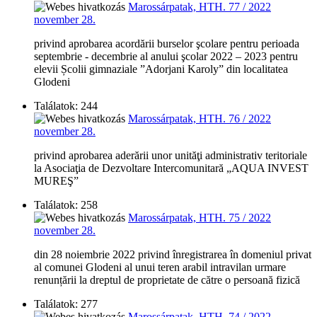
Marossárpatak, HTH. 77 / 2022
november 28.
privind aprobarea acordării burselor şcolare pentru perioada
septembrie - decembrie al anului şcolar 2022 – 2023 pentru
elevii Școlii gimnaziale ”Adorjani Karoly” din localitatea
Glodeni
Találatok: 244
Marossárpatak, HTH. 76 / 2022
november 28.
privind aprobarea aderării unor unităţi administrativ teritoriale
la Asociaţia de Dezvoltare Intercomunitară „AQUA INVEST
MUREŞ”
Találatok: 258
Marossárpatak, HTH. 75 / 2022
november 28.
din 28 noiembrie 2022 privind înregistrarea în domeniul privat
al comunei Glodeni al unui teren arabil intravilan urmare
renunțării la dreptul de proprietate de către o persoană fizică
Találatok: 277
Marossárpatak, HTH. 74 / 2022