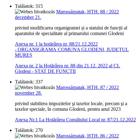
Találatok: 315
Marossárpatak, HTH. 88 / 2022
december 21.
privind modificarea organigramei și a statului de funcții al
aparatului de specialitate al primarului comunei Glodeni
Anexa nr. 1 la hotărârea nr. 88/21.12.2022
- ORGANIGRAMA COMUNA GLODENI, JUDEȚUL
MUREȘ
Anexa nr. 2 la Hotărârea nr. 88 din 21.12. 2022 al CL
Glodeni - STAT DE FUNCŢII
Találatok: 337
Marossárpatak, HTH. 87 / 2022
november 28.
privind stabilirea impozitelor şi taxelor locale, precum şi a
taxelor speciale, în comuna Glodeni, pentru anul 2023
Anexa Nr.1 La Hotărârea Consiliului Local nr. 87/21.12.2022
Találatok: 270
Marossárpatak, HTH. 86 / 2022