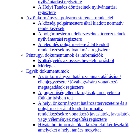
nyilvántartási regisztere
A Helyi Tanács döntéseinek nyilvántartási
regisztere
Az önkormányzat polgármesterének rendeletei
A község polgármestere által kiadott normatív
rendelkezések
A polgármester rendelkezéseinek tervezeteinek
nyilvántartási regisztere
A település polgármestere által kiadott
rendelkezések nyilvántartási regisztere
Pénzügyi dokumentumok és információk
Költségvetés az összes bevételi forrásból
Mérlegek
Egyéb dokumentumok
Az önkormányzat határozatainak aláírására /
ellenjegyzésére / jóváhagyására vonatkozó
megtagadások regisztere
A jogszerűség elleni kifogások, amelyeket a
főtitkár írásban tett
A helyi önkormányzat határozattervezeteire és a
polgármester által kiadott normatív
rendelkezésekre vonatkozó javaslatok, javaslatok
vagy vélemények rögzítési regisztere
Hivatalból információk a közérdekű kérdésekről,
amelyeket a helyi tanács megvitat