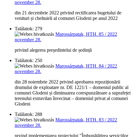
november 28.
din 21 decembrie 2022 privind rectificarea bugetului de
venituri și cheltuieli al comunei Glodeni pe anul 2022
Találatok: 279
Marossárpatak, HTH. 85 / 2022
november 28.
privind alegerea președintelui de ședință
Találatok: 250
Marossárpatak, HTH. 84 / 2022
november 28.
din 28 noiembrie 2022 privind aprobarea repoziționării
drumului de exploatare nr. DE 1221/1 – domeniul public al
comunei Glodeni și diminuarea corespunzătoare a suprafeței
terenului extravilan învecinat – domeniul privat al comunei
Glodeni
Találatok: 288
Marossárpatak, HTH. 83 / 2022
november 28.
prvind implementarea proiectului "Îmbunătățirea serviciilor