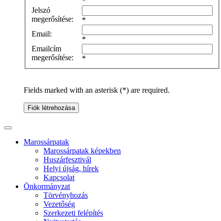
*
Jelszó
megerősítése:
*
Email:
*
Emailcím
megerősítése:
*
Fields marked with an asterisk (*) are required.
Fiók létrehozása
Marossárpatak
Marossárpatak képekben
Huszárfesztivál
Helyi újság, hírek
Kapcsolat
Önkormányzat
Törvényhozás
Vezetőség
Szerkezeti felépítés