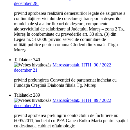
december 28.
privind aprobarea realizării demersurilor legale de asigurare a
continuității serviciului de colectare şi transport a deșeurilor
municipale şi a altor fluxuri de deșeuri, componente
ale serviciului de salubrizare al Județului Mureș – zona 2 Tg.
Mureș în conformitate cu prevederile art. 33 alin. (3) din
Legea nr. 51/2006 privind serviciile comunitare de
utilităţi publice pentru comuna Glodeni din zona 2 Târgu
Mureş
Találatok: 340
Marossárpatak, HTH. 90 / 2022
december 21.
privind prelungirea Convenţiei de parteneriat încheiat cu
Fundaţia Creştină Diakonia filiala Tg. Mureş
Találatok: 289
Marossárpatak, HTH. 89 / 2022
december 21.x
privind aprobarea prelungirii contractului de închiriere nr.
6095/2011, încheiat cu PFA Ganea Eniko Maria pentru spaţiul
cu destinația cabinet oftalmologic