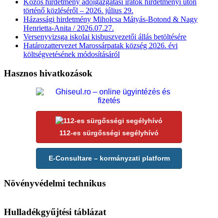
Közös hirdetmény adóigazgatási iratok hirdetményi úton
történő közléséről – 2026. július 29.
Házassági hirdetmény Miholcsa Mátyás-Botond & Nagy
Henrietta-Anita / 2026.07.27.
Versenyvizsga iskolai kisbuszvezetői állás betöltésére
Határozattervezet Marossárpatak község 2026. évi
költségvetésének módosításáról
Hasznos hivatkozások
112-es sürgősségi segélyhívó
E-Consultare – kormányzati platform
Növényvédelmi technikus
Hulladékgyűjtési táblázat