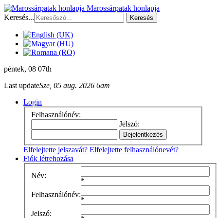
Marossárpatak honlapja
Keresés...
Keresés
péntek
, 08 07th
Last update
Sze, 05 aug. 2026 6am
Login
Felhasználónév:
Jelszó:
Elfelejtette jelszavát?
Elfelejtette felhasználónevét?
Fiók létrehozása
Név:
*
Felhasználónév:
*
Jelszó: