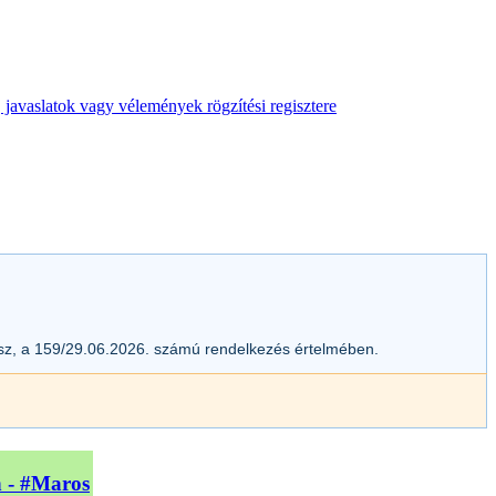
 javaslatok vagy vélemények rögzítési regisztere
esz, a 159/29.06.2026. számú rendelkezés értelmében.
n - #Maros