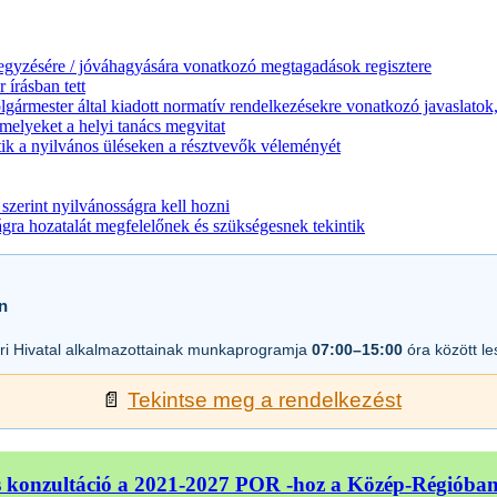
jegyzésére / jóváhagyására vonatkozó megtagadások regisztere
 írásban tett
lgármester által kiadott normatív rendelkezésekre vonatkozó javaslatok,
melyeket a helyi tanács megvitat
ik a nyilvános üléseken a résztvevők véleményét
zerint nyilvánosságra kell hozni
a hozatalát megfelelőnek és szükségesnek tekintik
n
i Hivatal alkalmazottainak munkaprogramja
07:00–15:00
óra között l
📄
Tekintse meg a rendelkezést
 konzultáció a 2021-2027 POR -hoz a Közép-Régióba