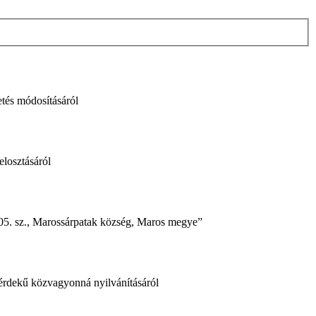
etés módosításáról
elosztásáról
 105. sz., Marossárpatak község, Maros megye”
i érdekű közvagyonná nyilvánításáról