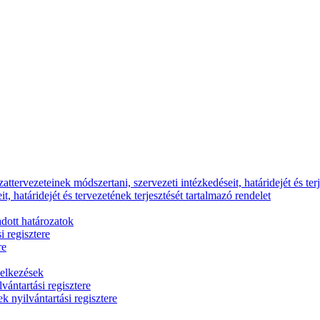
ttervezeteinek módszertani, szervezeti intézkedéseit, határidejét és terj
, határidejét és tervezetének terjesztését tartalmazó rendelet
dott határozatok
i regisztere
re
delkezések
vántartási regisztere
k nyilvántartási regisztere