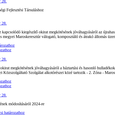
 28.
gi Fejlesztési Társuláshoz
 28.
 kapcsolódó kiegészítő okirat megkötésének jóváhagyásáról az újrahasz
os megyei Maroskeresztúr válogató, komposztáló és átrakó állomás üzem
tározathoz
ozathoz
 28.
kirat megkötésének jóváhagyásáról a háztartási és hasonló hulladékok,
 Közszolgáltató Szolgálat alkotórészei közé tartozik - 2. Zóna - Maro
ozathoz
ozathoz
 28.
sének módosításáról 2024-re
si határozathoz