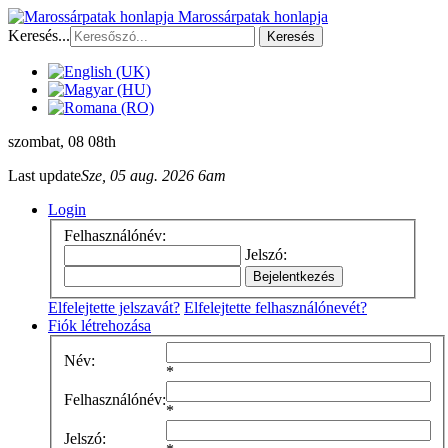
Marossárpatak honlapja
Keresés...
Keresés
szombat
, 08 08th
Last update
Sze, 05 aug. 2026 6am
Login
Felhasználónév:
Jelszó:
Elfelejtette jelszavát?
Elfelejtette felhasználónevét?
Fiók létrehozása
Név:
*
Felhasználónév:
*
Jelszó: