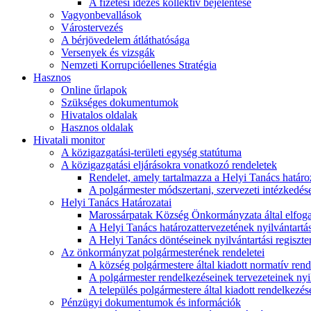
A fizetési idézés kollektív bejelentése
Vagyonbevallások
Várostervezés
A bérjövedelem átláthatósága
Versenyek és vizsgák
Nemzeti Korrupcióellenes Stratégia
Hasznos
Online űrlapok
Szükséges dokumentumok
Hivatalos oldalak
Hasznos oldalak
Hivatali monitor
A közigazgatási-területi egység statútuma
A közigazgatási eljárásokra vonatkozó rendeletek
Rendelet, amely tartalmazza a Helyi Tanács határoza
A polgármester módszertani, szervezeti intézkedéseit
Helyi Tanács Határozatai
Marossárpatak Község Önkormányzata által elfoga
A Helyi Tanács határozattervezetének nyilvántartás
A Helyi Tanács döntéseinek nyilvántartási regiszte
Az önkormányzat polgármesterének rendeletei
A község polgármestere által kiadott normatív ren
A polgármester rendelkezéseinek tervezeteinek nyil
A település polgármestere által kiadott rendelkezése
Pénzügyi dokumentumok és információk