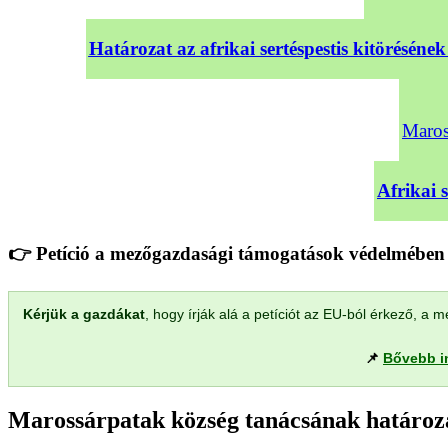
Határozat az afrikai sertéspestis kitörésé
Maross
Afrikai 
👉 Petíció a mezőgazdasági támogatások védelmében 
Kérjük a gazdákat
, hogy írják alá a petíciót az EU-ból érkező, 
📌
Bővebb i
Marossárpatak község tanácsának határoza