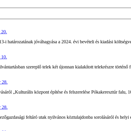
 20.
-i határozatának jóváhagyása a 2024. évi bevételi és kiadási költségv
 10.
ántartásban szereplő telek két újonnan kialakított telekrészre történő f
 28.
sáról „Kulturális központ építése és felszerelése Pókakeresztúr falu,
 28.
ezőgazdasági feltáró utak nyilvános köztulajdonba sorolásáról és hely