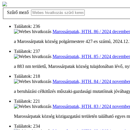
Szűrő mező
Találatok: 236
Marossárpatak, HTH. 86 / 2024 december
a Marossárpatak község polgármestere 427-es számú, 2024.12.13
Találatok: 237
Marossárpatak, HTH. 85 / 2024 december
a 883 nm területű, Marossárpatak község tulajdonában lévő, nyilv
Találatok: 218
Marossárpatak, HTH. 84 / 2024 november
a beruházási célkitűzés műszaki-gazdasági mutatóinak jóváhagyá
Találatok: 221
Marossárpatak, HTH. 83 / 2024 november
Marossárpatak község közigazgatási területén található egyes m
Találatok: 234