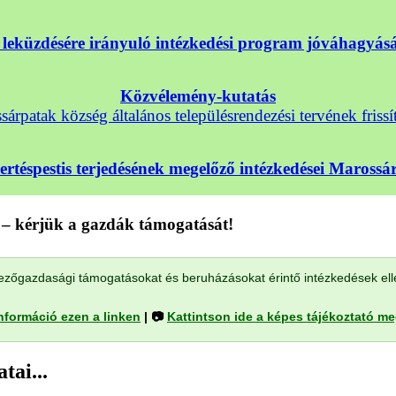
nek leküzdésére irányuló intézkedési program jóváhagyá
Közvélemény-kutatás
árpatak község általános településrendezési tervének frissí
sertéspestis terjedésének megelőző intézkedései Maross
– kérjük a gazdák támogatását!
a mezőgazdasági támogatásokat és beruházásokat érintő intézkedések el
nformáció ezen a linken
| 📷
Kattintson ide a képes tájékoztató m
tai...