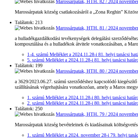
Marossárpatak, HTH. 82 / 2024 november
Marossárpatak község csatlakozásáról a „Zona Reghin” Közössé
Találatok: 213
Marossárpatak, HTH. 81 / 2024 november
a hulladékgazdálkodási tevékenységek delegálási szerződéséhez
komposztálása és a hulladékok átvitele vonatkozásában, a Mar
1-4. számú Melléklet a 2024.11.28-i 81. helyi tanácsi ha
5. számú Melléklet a 2024.11.28-i 81. helyi tanácsi határ
Találatok: 199
Marossárpatak, HTH. 80 / 2024 november
a 3629/2023.06.27. számú szerződéshez kapcsolódó kiegészítő o
szállításának végrehajtására vonatkozóan, amely a Maros megyei
1. számú Melléklet a 2024.11.28-i 80. helyi tanácsi határ
2. számú Melléklet a 2024.11.28-i 80. helyi tanácsi határ
Találatok: 250
Marossárpatak, HTH. 79 / 2024 november
Marossárpatak község bevételeinek és kiadásainak költségveté
1. számú Melléklet a 2024. november 28-i 79. helyi tanác