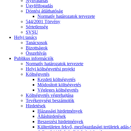
Nyitvatartás
Ügyfélfogadás
Döntési átláthatóság
Normatív határozatok tervezete
544/2001 Törvény
Sértetlenség
SVSU
Helyi tanács
Tanácsosok
Bizottságok
Összehívás
Publikus információk
Normatív határozatok tervezete
Helyi költségvetési projekt
Költségvetés
Kezdeti költségvetés
Módosított költségvetés
Végleges költségvetés
Költségvetés végrehajtása
Tevékenységi beszámolók
Hirdetések
Házassági hirdetmények
Álláshirdetések
Beszerzési hirdetmények
Külterületen fekvő, mezőgazdasági területek adás-vé