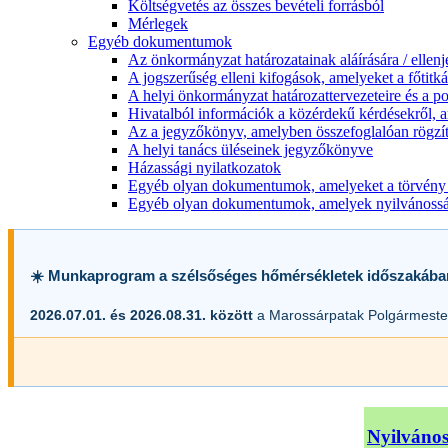
Költségvetés az összes bevételi forrásból
Mérlegek
Egyéb dokumentumok
Az önkormányzat határozatainak aláírására / ellen
A jogszerűség elleni kifogások, amelyeket a főtitkár
A helyi önkormányzat határozattervezeteire és a po
Hivatalból információk a közérdekű kérdésekről, a
Az a jegyzőkönyv, amelyben összefoglalóan rögzít
A helyi tanács üléseinek jegyzőkönyve
Házassági nyilatkozatok
Egyéb olyan dokumentumok, amelyeket a törvény s
Egyéb olyan dokumentumok, amelyek nyilvánosságr
☀️ Munkaprogram a szélsőséges hőmérsékletek időszakába
2026.07.01. és 2026.08.31. között
a Marossárpatak Polgármester
Nyilvános