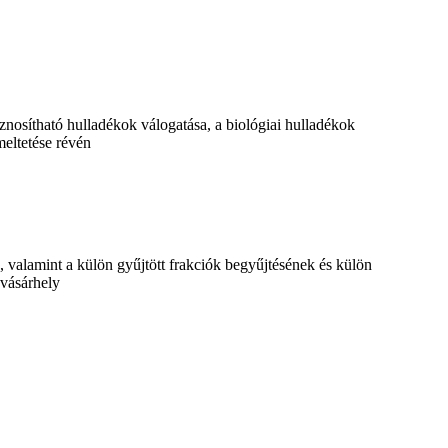
nosítható hulladékok válogatása, a biológiai hulladékok
eltetése révén
 valamint a külön gyűjtött frakciók begyűjtésének és külön
svásárhely