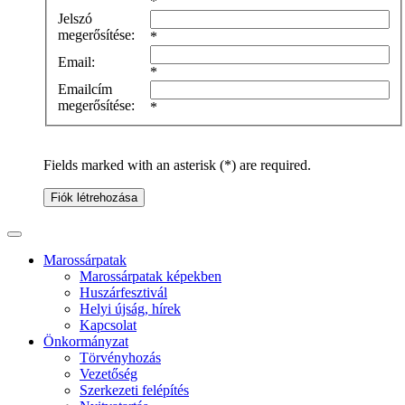
*
Jelszó
megerősítése:
*
Email:
*
Emailcím
megerősítése:
*
Fields marked with an asterisk (*) are required.
Fiók létrehozása
Marossárpatak
Marossárpatak képekben
Huszárfesztivál
Helyi újság, hírek
Kapcsolat
Önkormányzat
Törvényhozás
Vezetőség
Szerkezeti felépítés