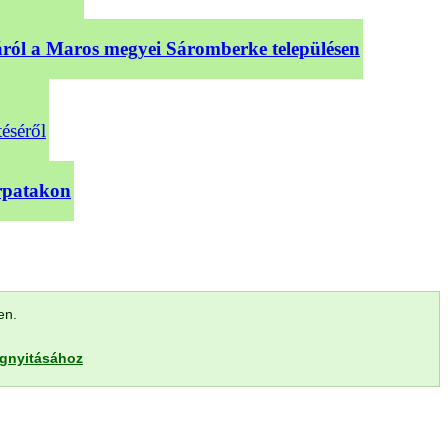
sáról a Maros megyei Sáromberke településen
téséről
árpatakon
len.
egnyitásához