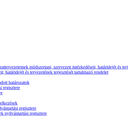
ttervezeteinek módszertani, szervezeti intézkedéseit, határidejét és terj
, határidejét és tervezetének terjesztését tartalmazó rendelet
dott határozatok
i regisztere
re
delkezések
vántartási regisztere
k nyilvántartási regisztere