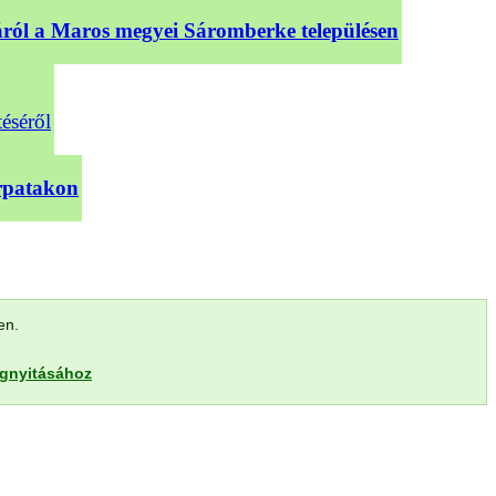
sáról a Maros megyei Sáromberke településen
téséről
árpatakon
len.
egnyitásához