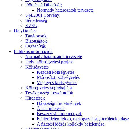
Döntési átláthatóság
Normatív határozatok tervezete
544/2001 Törvény
Sértetlenség
SVSU
Helyi tanács
Tanácsosok
Bizottságok
Összehívás
Publikus információk
Normatív határozatok tervezete
Helyi költségvetési projekt
Költségvetés
Kezdeti költségvetés
Módosított költségvetés
Végleges költségvetés
Költségvetés végrehajtása
Tevékenységi beszámolók
Hirdetések
Házassági hirdetmények
Álláshirdetések
Beszerzési hirdetmények
Külterületen fekvő, mezőgazdasági területek adás-vé
A fizetési idézés kollektív bejelentése