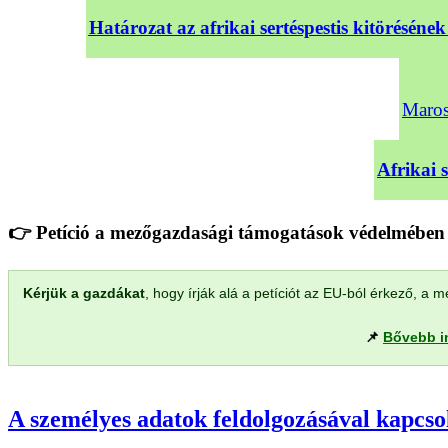
Határozat az afrikai sertéspestis kitörésé
Maross
Afrikai 
👉 Petíció a mezőgazdasági támogatások védelmében 
Kérjük a gazdákat
, hogy írják alá a petíciót az EU-ból érkező, 
📌
Bővebb i
A személyes adatok feldolgozásával kapcso