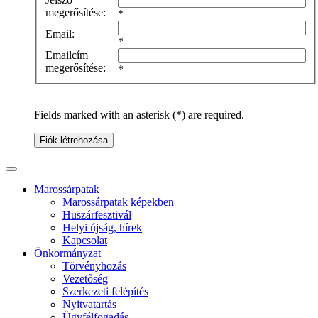
megerősítése:
*
Email:
*
Emailcím
megerősítése:
*
Fields marked with an asterisk (*) are required.
Fiók létrehozása
Marossárpatak
Marossárpatak képekben
Huszárfesztivál
Helyi újság, hírek
Kapcsolat
Önkormányzat
Törvényhozás
Vezetőség
Szerkezeti felépítés
Nyitvatartás
Ügyfélfogadás