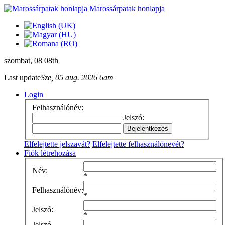
Marossárpatak honlapja
szombat
, 08 08th
Last update
Sze, 05 aug. 2026 6am
Login
Felhasználónév:
Jelszó:
Elfelejtette jelszavát?
Elfelejtette felhasználónevét?
Fiók létrehozása
Név:
*
Felhasználónév:
*
Jelszó:
*
Jelszó