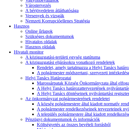
Vagyonbevallások
Várostervezés
A bérjövedelem átláthatósága
Versenyek és vizsgák
Nemzeti Korrupcióellenes Stratégia
Hasznos
Online űrlapok
Szükséges dokumentumok
Hivatalos oldalak
Hasznos oldalak
Hivatali monitor
A közigazgatási-területi egység statútuma
A közigazgatási eljárásokra vonatkozó rendeletek
Rendelet, amely tartalmazza a Helyi Tanács határoza
A polgármester módszertani, szervezeti intézkedéseit
Helyi Tanács Határozatai
Marossárpatak Község Önkormányzata által elfoga
A Helyi Tanács határozattervezetének nyilvántartás
A Helyi Tanács döntéseinek nyilvántartási regiszte
Az önkormányzat polgármesterének rendeletei
A község polgármestere által kiadott normatív ren
A polgármester rendelkezéseinek tervezeteinek nyil
A település polgármestere által kiadott rendelkezése
Pénzügyi dokumentumok és információk
Költségvetés az összes bevételi forrásból