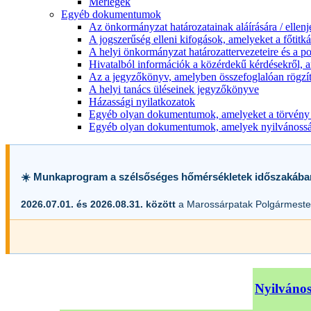
Mérlegek
Egyéb dokumentumok
Az önkormányzat határozatainak aláírására / ellen
A jogszerűség elleni kifogások, amelyeket a főtitkár
A helyi önkormányzat határozattervezeteire és a po
Hivatalból információk a közérdekű kérdésekről, a
Az a jegyzőkönyv, amelyben összefoglalóan rögzít
A helyi tanács üléseinek jegyzőkönyve
Házassági nyilatkozatok
Egyéb olyan dokumentumok, amelyeket a törvény s
Egyéb olyan dokumentumok, amelyek nyilvánosságr
☀️ Munkaprogram a szélsőséges hőmérsékletek időszakába
2026.07.01. és 2026.08.31. között
a Marossárpatak Polgármester
Nyilvános