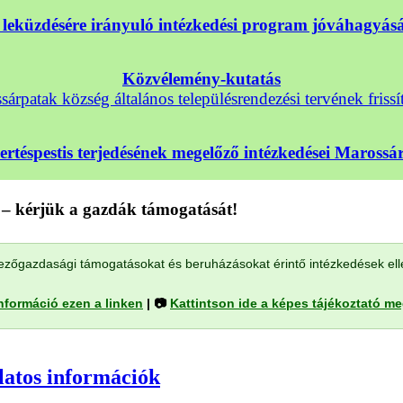
nek leküzdésére irányuló intézkedési program jóváhagyá
Közvélemény-kutatás
árpatak község általános településrendezési tervének frissí
sertéspestis terjedésének megelőző intézkedései Maross
– kérjük a gazdák támogatását!
a mezőgazdasági támogatásokat és beruházásokat érintő intézkedések el
nformáció ezen a linken
| 📷
Kattintson ide a képes tájékoztató m
latos információk