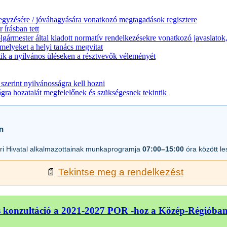
jegyzésére / jóváhagyására vonatkozó megtagadások regisztere
 írásban tett
lgármester által kiadott normatív rendelkezésekre vonatkozó javaslatok,
melyeket a helyi tanács megvitat
ik a nyilvános üléseken a résztvevők véleményét
zerint nyilvánosságra kell hozni
a hozatalát megfelelőnek és szükségesnek tekintik
n
i Hivatal alkalmazottainak munkaprogramja
07:00–15:00
óra között l
📄
Tekintse meg a rendelkezést
 konzultáció a 2021-2027 POR -hoz a Közép-Régióba