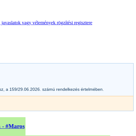
 javaslatok vagy vélemények rögzítési regisztere
esz, a 159/29.06.2026. számú rendelkezés értelmében.
n - #Maros