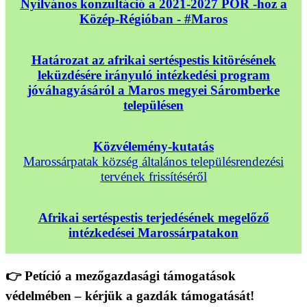
Nyilvános konzultáció a 2021-2027 POR -hoz a
Közép-Régióban - #Maros
Határozat az afrikai sertéspestis kitörésének
leküzdésére irányuló intézkedési program
jóváhagyásáról a Maros megyei Sáromberke
településen
Közvélemény-kutatás
Marossárpatak község általános településrendezési
tervének frissítéséről
Afrikai sertéspestis terjedésének megelőző
intézkedései Marossárpatakon
👉 Petíció a mezőgazdasági támogatások
védelmében – kérjük a gazdák támogatását!