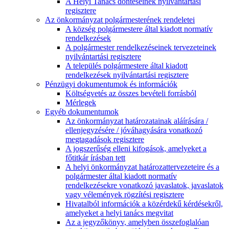
A Helyi Tanács döntéseinek nyilvántartási
regisztere
Az önkormányzat polgármesterének rendeletei
A község polgármestere által kiadott normatív
rendelkezések
A polgármester rendelkezéseinek tervezeteinek
nyilvántartási regisztere
A település polgármestere által kiadott
rendelkezések nyilvántartási regisztere
Pénzügyi dokumentumok és információk
Költségvetés az összes bevételi forrásból
Mérlegek
Egyéb dokumentumok
Az önkormányzat határozatainak aláírására /
ellenjegyzésére / jóváhagyására vonatkozó
megtagadások regisztere
A jogszerűség elleni kifogások, amelyeket a
főtitkár írásban tett
A helyi önkormányzat határozattervezeteire és a
polgármester által kiadott normatív
rendelkezésekre vonatkozó javaslatok, javaslatok
vagy vélemények rögzítési regisztere
Hivatalból információk a közérdekű kérdésekről,
amelyeket a helyi tanács megvitat
Az a jegyzőkönyv, amelyben összefoglalóan