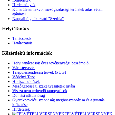
Rendeletek
Hirdetmények
Külterületen fekvő, mezőgazdasági területek adás-vételi
ajánlatai
Nappali foglalkoztató "Szerbia"
Helyi Tanács
Tanácsosok
Határozatok
Közérdekű információk
Helyi tanácsosok éves tevékenységi beszámolói
Várostervezés
Településrendezési tervek (PUG)
Védelmi Terv
Hitelszerződések
Mezőgazdasági szakegyesületek listája
Vissza nem térítendő támogatások
Döntési átláthatóság
Gyereknevelési szabadság meghosszabbítása és a juttatás
kifizetése
Hirdetések
FELVÉTELI VERSENYEK