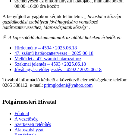
személyesen az önkormányzat iktatójába, munkanapokon
08:00–16:00 óra között
A benyújtott anyagokon kérjük feltüntetni:
„Javaslat a községi
gazdálkodási szabályzat jóváhagyására vonatkozó
határozattervezethez, Marossárpatak község”
.
📄
A kapcsolódó dokumentumok az alábbi linkeken érhetők el:
Hirdetmény – 4594 / 2025.06.18
47. számú határozattervezet – 2025.06.18
Melléklet a 47. számú határozathoz
Szakmai jelentés – 4593 / 2025.06.18
Jóváhagyási előterjesztés – 4592 / 2025.06.18
További információ kérhető a következő elérhetőségeken: telefon:
0265 338112, e-mail:
primglodeni@yahoo.com
Polgármesteri Hivatal
Főoldal
A vezetőség
Szerkezeti felépítés
Alapszabályzat