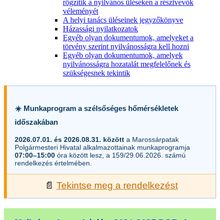
rögzítik a nyilvános üléseken a résztvevők
véleményét
A helyi tanács üléseinek jegyzőkönyve
Házassági nyilatkozatok
Egyéb olyan dokumentumok, amelyeket a
törvény szerint nyilvánosságra kell hozni
Egyéb olyan dokumentumok, amelyek
nyilvánosságra hozatalát megfelelőnek és
szükségesnek tekintik
☀️ Munkaprogram a szélsőséges hőmérsékletek
időszakában
2026.07.01. és 2026.08.31. között
a Marossárpatak
Polgármesteri Hivatal alkalmazottainak munkaprogramja
07:00–15:00
óra között lesz, a 159/29.06.2026. számú
rendelkezés értelmében.
📄
Tekintse meg a rendelkezést