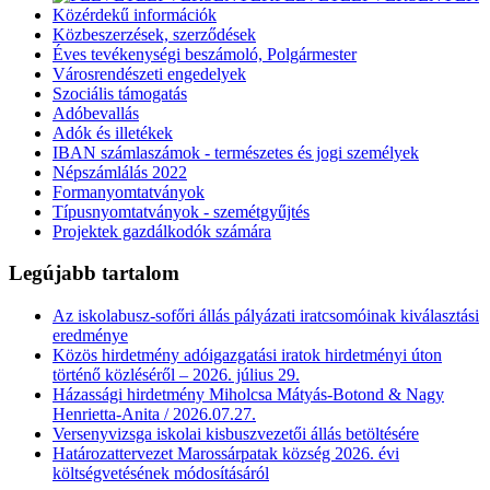
Közérdekű információk
Közbeszerzések, szerződések
Éves tevékenységi beszámoló, Polgármester
Városrendészeti engedelyek
Szociális támogatás
Adóbevallás
Adók és illetékek
IBAN számlaszámok - természetes és jogi személyek
Népszámlálás 2022
Formanyomtatványok
Típusnyomtatványok - szemétgyűjtés
Projektek gazdálkodók számára
Legújabb tartalom
Az iskolabusz-sofőri állás pályázati iratcsomóinak kiválasztási
eredménye
Közös hirdetmény adóigazgatási iratok hirdetményi úton
történő közléséről – 2026. július 29.
Házassági hirdetmény Miholcsa Mátyás-Botond & Nagy
Henrietta-Anita / 2026.07.27.
Versenyvizsga iskolai kisbuszvezetői állás betöltésére
Határozattervezet Marossárpatak község 2026. évi
költségvetésének módosításáról