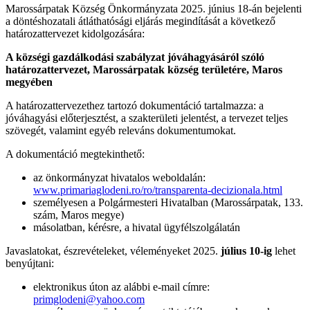
Marossárpatak Község Önkormányzata 2025. június 18-án bejelenti
a döntéshozatali átláthatósági eljárás megindítását a következő
határozattervezet kidolgozására:
A községi gazdálkodási szabályzat jóváhagyásáról szóló
határozattervezet, Marossárpatak község területére, Maros
megyében
A határozattervezethez tartozó dokumentáció tartalmazza: a
jóváhagyási előterjesztést, a szakterületi jelentést, a tervezet teljes
szövegét, valamint egyéb releváns dokumentumokat.
A dokumentáció megtekinthető:
az önkormányzat hivatalos weboldalán:
www.primariaglodeni.ro/ro/transparenta-decizionala.html
személyesen a Polgármesteri Hivatalban (Marossárpatak, 133.
szám, Maros megye)
másolatban, kérésre, a hivatal ügyfélszolgálatán
Javaslatokat, észrevételeket, véleményeket 2025.
július 10-ig
lehet
benyújtani:
elektronikus úton az alábbi e-mail címre:
primglodeni@yahoo.com