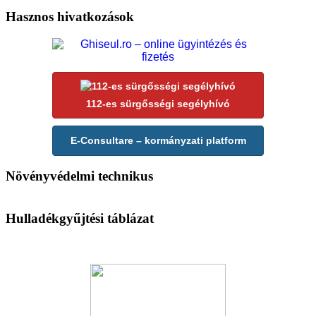
Hasznos hivatkozások
112-es sürgősségi segélyhívó
E-Consultare – kormányzati platform
Növényvédelmi technikus
Hulladékgyűjtési táblázat