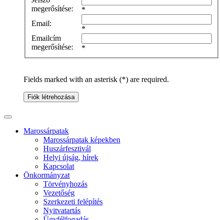
megerősítése:
*
Email:
*
Emailcím
megerősítése:
*
Fields marked with an asterisk (*) are required.
Fiók létrehozása
Marossárpatak
Marossárpatak képekben
Huszárfesztivál
Helyi újság, hírek
Kapcsolat
Önkormányzat
Törvényhozás
Vezetőség
Szerkezeti felépítés
Nyitvatartás
Ügyfélfogadás