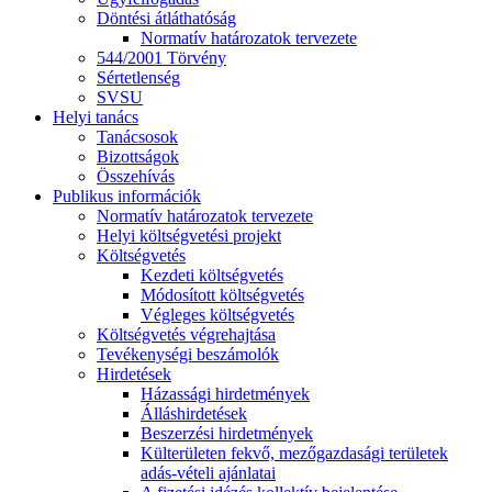
Döntési átláthatóság
Normatív határozatok tervezete
544/2001 Törvény
Sértetlenség
SVSU
Helyi tanács
Tanácsosok
Bizottságok
Összehívás
Publikus információk
Normatív határozatok tervezete
Helyi költségvetési projekt
Költségvetés
Kezdeti költségvetés
Módosított költségvetés
Végleges költségvetés
Költségvetés végrehajtása
Tevékenységi beszámolók
Hirdetések
Házassági hirdetmények
Álláshirdetések
Beszerzési hirdetmények
Külterületen fekvő, mezőgazdasági területek
adás-vételi ajánlatai