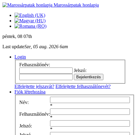
Marossárpatak honlapja
péntek
, 08 07th
Last update
Sze, 05 aug. 2026 6am
Login
Felhasználónév:
Jelszó:
Elfelejtette jelszavát?
Elfelejtette felhasználónevét?
Fiók létrehozása
Név:
*
Felhasználónév:
*
Jelszó:
*
Jelszó