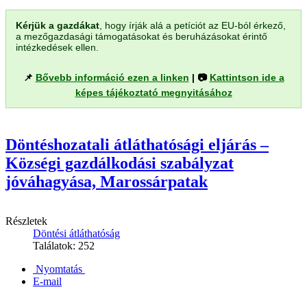
Kérjük a gazdákat
, hogy írják alá a petíciót az EU-ból érkező,
a mezőgazdasági támogatásokat és beruházásokat érintő
intézkedések ellen.
📌
Bővebb információ ezen a linken
| 📷
Kattintson ide a
képes tájékoztató megnyitásához
Döntéshozatali átláthatósági eljárás –
Községi gazdálkodási szabályzat
jóváhagyása, Marossárpatak
Részletek
Döntési átláthatóság
Találatok: 252
Nyomtatás
E-mail