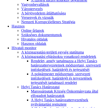
A fizetési idézés kollektív bejelentése
Vagyonbevallások
Várostervezés
A bérjövedelem átláthatósága
Versenyek és vizsgák
Nemzeti Korrupcióellenes Stratégia
Hasznos
Online űrlapok
Szükséges dokumentumok
Hivatalos oldalak
Hasznos oldalak
Hivatali monitor
A közigazgatási-területi egység statútuma
A közigazgatási eljárásokra vonatkozó rendeletek
Rendelet, amely tartalmazza a Helyi Tanács
határozattervezeteinek módszertani, szervezeti
intézkedéseit, határidejét és terjesztését
A polgármester módszertani, szervezeti
intézkedéseit, határidejét és tervezetének
terjesztését tartalmazó rendelet
Helyi Tanács Határozatai
Marossárpatak Község Önkormányzata által
elfogadott határozatok
A Helyi Tanács határozattervezetének
nyilvántartási regisztere