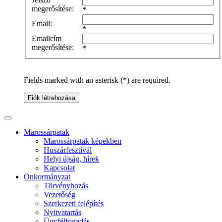
megerősítése:
*
Email:
*
Emailcím
megerősítése:
*
Fields marked with an asterisk (*) are required.
Fiók létrehozása
Marossárpatak
Marossárpatak képekben
Huszárfesztivál
Helyi újság, hírek
Kapcsolat
Önkormányzat
Törvényhozás
Vezetőség
Szerkezeti felépítés
Nyitvatartás
Ügyfélfogadás