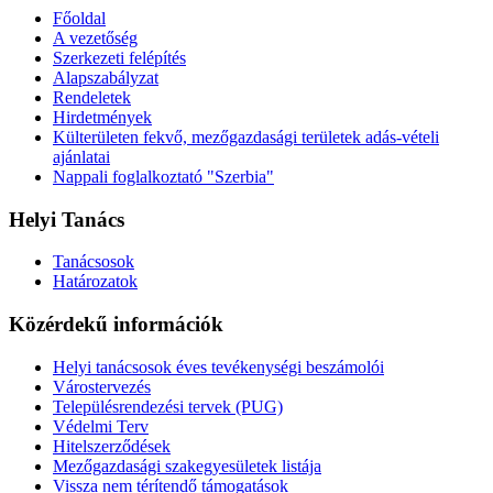
Főoldal
A vezetőség
Szerkezeti felépítés
Alapszabályzat
Rendeletek
Hirdetmények
Külterületen fekvő, mezőgazdasági területek adás-vételi
ajánlatai
Nappali foglalkoztató "Szerbia"
Helyi Tanács
Tanácsosok
Határozatok
Közérdekű információk
Helyi tanácsosok éves tevékenységi beszámolói
Várostervezés
Településrendezési tervek (PUG)
Védelmi Terv
Hitelszerződések
Mezőgazdasági szakegyesületek listája
Vissza nem térítendő támogatások