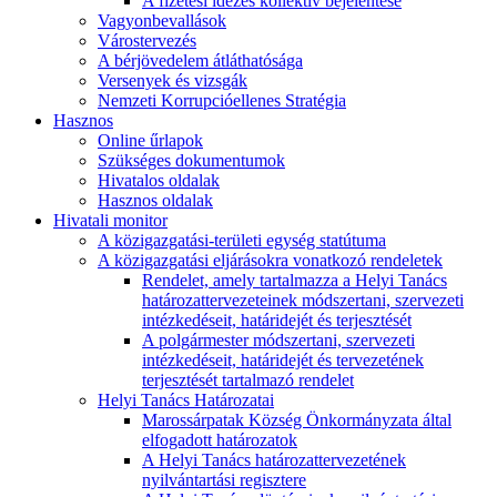
A fizetési idézés kollektív bejelentése
Vagyonbevallások
Várostervezés
A bérjövedelem átláthatósága
Versenyek és vizsgák
Nemzeti Korrupcióellenes Stratégia
Hasznos
Online űrlapok
Szükséges dokumentumok
Hivatalos oldalak
Hasznos oldalak
Hivatali monitor
A közigazgatási-területi egység statútuma
A közigazgatási eljárásokra vonatkozó rendeletek
Rendelet, amely tartalmazza a Helyi Tanács
határozattervezeteinek módszertani, szervezeti
intézkedéseit, határidejét és terjesztését
A polgármester módszertani, szervezeti
intézkedéseit, határidejét és tervezetének
terjesztését tartalmazó rendelet
Helyi Tanács Határozatai
Marossárpatak Község Önkormányzata által
elfogadott határozatok
A Helyi Tanács határozattervezetének
nyilvántartási regisztere