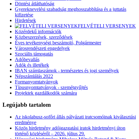
Döntési átláthatóság
Gyereknevelési szabadság meghosszabbítása és a juttatás
kifizetése
Hirdetések
FELVÉTELI VERSENYEK
Közérdekű információk
Közbeszerzések, szerződések
Éves tevékenységi beszámoló, Polgármester
Városrendészeti engedelyek
Szociális támogatás
Adóbevallás
Adók és illetékek
IBAN számlaszámok - természetes és jogi személyek
Népszámlálás 2022
Formanyomtatványok
Típusnyomtatványok - szemétgyűjtés
Projektek gazdálkodók számára
Legújabb tartalom
Az iskolabusz-sofőri állás pályázati iratcsomóinak kiválasztási
eredménye
Közös hirdetmény adóigazgatási iratok hirdetményi úton
történő közléséről – 2026. július 29.