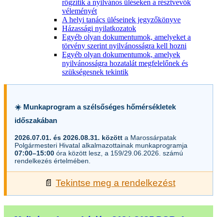
rögzítik a nyilvános üléseken a résztvevők
véleményét
A helyi tanács üléseinek jegyzőkönyve
Házassági nyilatkozatok
Egyéb olyan dokumentumok, amelyeket a
törvény szerint nyilvánosságra kell hozni
Egyéb olyan dokumentumok, amelyek
nyilvánosságra hozatalát megfelelőnek és
szükségesnek tekintik
☀️ Munkaprogram a szélsőséges hőmérsékletek
időszakában
2026.07.01. és 2026.08.31. között
a Marossárpatak
Polgármesteri Hivatal alkalmazottainak munkaprogramja
07:00–15:00
óra között lesz, a 159/29.06.2026. számú
rendelkezés értelmében.
📄
Tekintse meg a rendelkezést