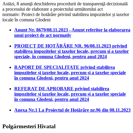
Astăzi, 8 anunţă deschiderea procedurii de transparenţă decizională
a procesului de elaborare a proiectului următorului act
normativ: Proiect de hotărâre privind stabilirea impozitelor și taxelor
locale în comuna Glodeni
Anunt Nr. 8679/08.11.2023 - Anunţ referitor la elaborarea
unui proiect de act normativ
PROIECT DE HOTĂRÂRE NR. 96/08.11.2023 privind
stabilirea impozitelor şi taxelor locale, precum şi a taxelor
speciale, în comuna Glodeni, pentru anul 2024
RAPORT DE SPECIALITATE privind stabilirea
impozitelor și taxelor locale, precum și a taxelor speciale
în comuna Glodeni, pentru anul 2024
REFERAT DE APROBARE privind stabilirea
impozitelor și taxelor locale, precum și a taxelor speciale
în comuna Glodeni, pentru anul 2024
Anexa Nr.1 La Proiectul de Hotărâre nr.96 din 08.11.2023
Polgármesteri Hivatal