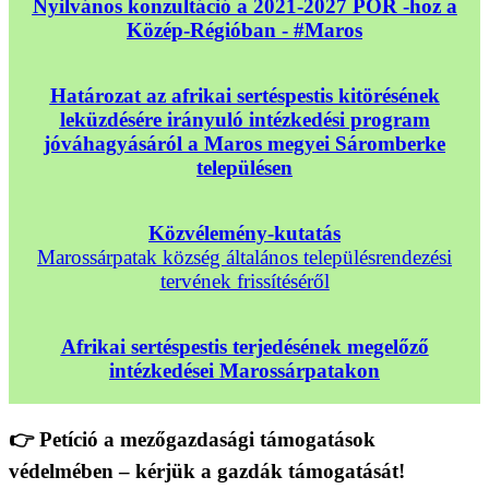
Nyilvános konzultáció a 2021-2027 POR -hoz a
Közép-Régióban - #Maros
Határozat az afrikai sertéspestis kitörésének
leküzdésére irányuló intézkedési program
jóváhagyásáról a Maros megyei Sáromberke
településen
Közvélemény-kutatás
Marossárpatak község általános településrendezési
tervének frissítéséről
Afrikai sertéspestis terjedésének megelőző
intézkedései Marossárpatakon
👉 Petíció a mezőgazdasági támogatások
védelmében – kérjük a gazdák támogatását!