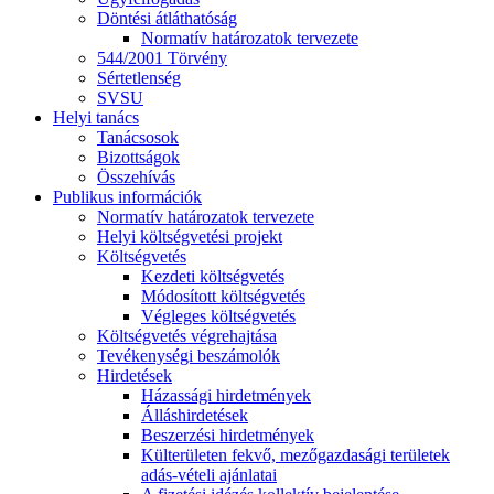
Döntési átláthatóság
Normatív határozatok tervezete
544/2001 Törvény
Sértetlenség
SVSU
Helyi tanács
Tanácsosok
Bizottságok
Összehívás
Publikus információk
Normatív határozatok tervezete
Helyi költségvetési projekt
Költségvetés
Kezdeti költségvetés
Módosított költségvetés
Végleges költségvetés
Költségvetés végrehajtása
Tevékenységi beszámolók
Hirdetések
Házassági hirdetmények
Álláshirdetések
Beszerzési hirdetmények
Külterületen fekvő, mezőgazdasági területek
adás-vételi ajánlatai