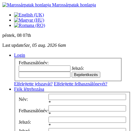
Marossárpatak honlapja
péntek
, 08 07th
Last update
Sze, 05 aug. 2026 6am
Login
Felhasználónév:
Jelszó:
Elfelejtette jelszavát?
Elfelejtette felhasználónevét?
Fiók létrehozása
Név:
*
Felhasználónév:
*
Jelszó:
*
Jelszó