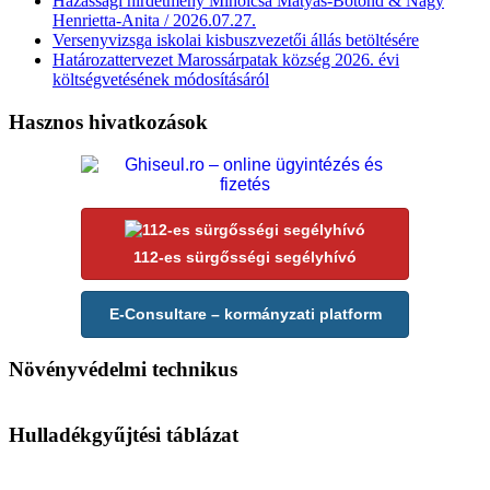
Házassági hirdetmény Miholcsa Mátyás-Botond & Nagy
Henrietta-Anita / 2026.07.27.
Versenyvizsga iskolai kisbuszvezetői állás betöltésére
Határozattervezet Marossárpatak község 2026. évi
költségvetésének módosításáról
Hasznos hivatkozások
112-es sürgősségi segélyhívó
E-Consultare – kormányzati platform
Növényvédelmi technikus
Hulladékgyűjtési táblázat