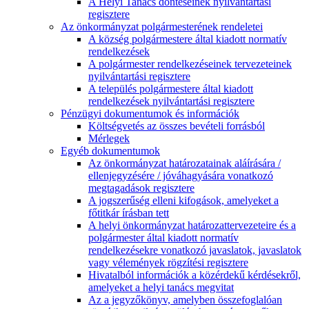
A Helyi Tanács döntéseinek nyilvántartási
regisztere
Az önkormányzat polgármesterének rendeletei
A község polgármestere által kiadott normatív
rendelkezések
A polgármester rendelkezéseinek tervezeteinek
nyilvántartási regisztere
A település polgármestere által kiadott
rendelkezések nyilvántartási regisztere
Pénzügyi dokumentumok és információk
Költségvetés az összes bevételi forrásból
Mérlegek
Egyéb dokumentumok
Az önkormányzat határozatainak aláírására /
ellenjegyzésére / jóváhagyására vonatkozó
megtagadások regisztere
A jogszerűség elleni kifogások, amelyeket a
főtitkár írásban tett
A helyi önkormányzat határozattervezeteire és a
polgármester által kiadott normatív
rendelkezésekre vonatkozó javaslatok, javaslatok
vagy vélemények rögzítési regisztere
Hivatalból információk a közérdekű kérdésekről,
amelyeket a helyi tanács megvitat
Az a jegyzőkönyv, amelyben összefoglalóan