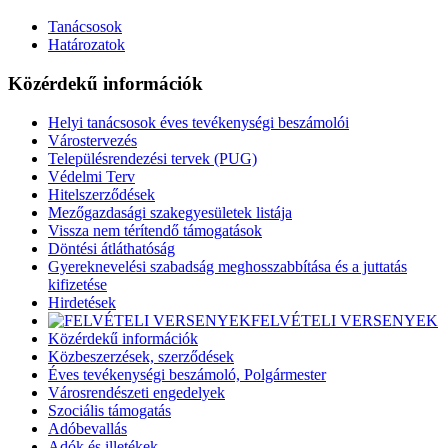
Tanácsosok
Határozatok
Közérdekű információk
Helyi tanácsosok éves tevékenységi beszámolói
Várostervezés
Településrendezési tervek (PUG)
Védelmi Terv
Hitelszerződések
Mezőgazdasági szakegyesületek listája
Vissza nem térítendő támogatások
Döntési átláthatóság
Gyereknevelési szabadság meghosszabbítása és a juttatás
kifizetése
Hirdetések
FELVÉTELI VERSENYEK
Közérdekű információk
Közbeszerzések, szerződések
Éves tevékenységi beszámoló, Polgármester
Városrendészeti engedelyek
Szociális támogatás
Adóbevallás
Adók és illetékek