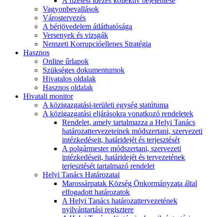
A fizetési idézés kollektív bejelentése
Vagyonbevallások
Várostervezés
A bérjövedelem átláthatósága
Versenyek és vizsgák
Nemzeti Korrupcióellenes Stratégia
Hasznos
Online űrlapok
Szükséges dokumentumok
Hivatalos oldalak
Hasznos oldalak
Hivatali monitor
A közigazgatási-területi egység statútuma
A közigazgatási eljárásokra vonatkozó rendeletek
Rendelet, amely tartalmazza a Helyi Tanács
határozattervezeteinek módszertani, szervezeti
intézkedéseit, határidejét és terjesztését
A polgármester módszertani, szervezeti
intézkedéseit, határidejét és tervezetének
terjesztését tartalmazó rendelet
Helyi Tanács Határozatai
Marossárpatak Község Önkormányzata által
elfogadott határozatok
A Helyi Tanács határozattervezetének
nyilvántartási regisztere