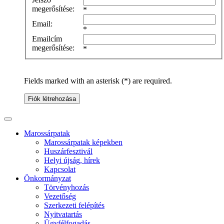
megerősítése:
*
Email:
*
Emailcím
megerősítése:
*
Fields marked with an asterisk (*) are required.
Fiók létrehozása
Marossárpatak
Marossárpatak képekben
Huszárfesztivál
Helyi újság, hírek
Kapcsolat
Önkormányzat
Törvényhozás
Vezetőség
Szerkezeti felépítés
Nyitvatartás
Ügyfélfogadás