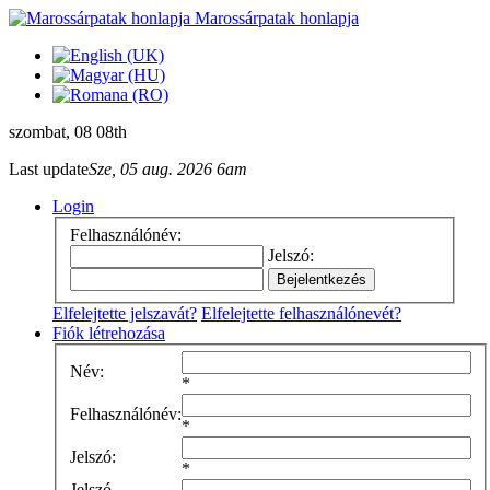
Marossárpatak honlapja
szombat
, 08 08th
Last update
Sze, 05 aug. 2026 6am
Login
Felhasználónév:
Jelszó:
Elfelejtette jelszavát?
Elfelejtette felhasználónevét?
Fiók létrehozása
Név:
*
Felhasználónév:
*
Jelszó:
*
Jelszó