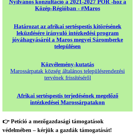
Nyilvános konzultáció a 2021-2027 POR -hoz a
Közép-Régióban - #Maros
Határozat az afrikai sertéspestis kitörésének
leküzdésére irányuló intézkedési program
jóváhagyásáról a Maros megyei Sáromberke
településen
Közvélemény-kutatás
Marossárpatak község általános településrendezési
tervének frissítéséről
Afrikai sertéspestis terjedésének megelőző
intézkedései Marossárpatakon
👉 Petíció a mezőgazdasági támogatások
védelmében – kérjük a gazdák támogatását!