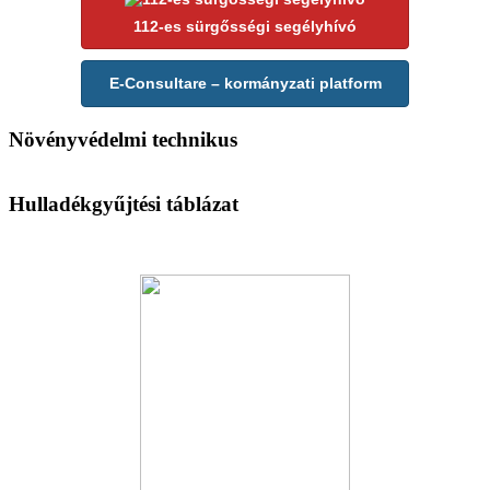
112-es sürgősségi segélyhívó
E-Consultare – kormányzati platform
Növényvédelmi technikus
Hulladékgyűjtési táblázat