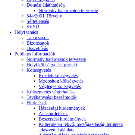
Döntési átláthatóság
Normatív határozatok tervezete
544/2001 Törvény
Sértetlenség
SVSU
Helyi tanács
Tanácsosok
Bizottságok
Összehívás
Publikus információk
Normatív határozatok tervezete
Helyi költségvetési projekt
Költségvetés
Kezdeti költségvetés
Módosított költségvetés
Végleges költségvetés
Költségvetés végrehajtása
Tevékenységi beszámolók
Hirdetések
Házassági hirdetmények
Álláshirdetések
Beszerzési hirdetmények
Külterületen fekvő, mezőgazdasági területek
adás-vételi ajánlatai