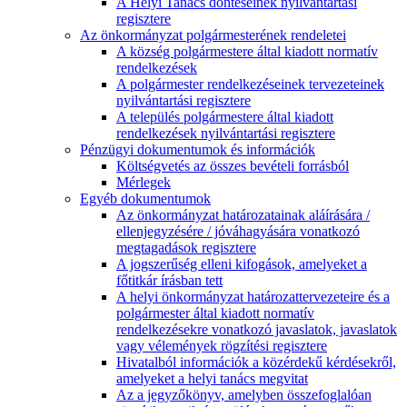
A Helyi Tanács döntéseinek nyilvántartási
regisztere
Az önkormányzat polgármesterének rendeletei
A község polgármestere által kiadott normatív
rendelkezések
A polgármester rendelkezéseinek tervezeteinek
nyilvántartási regisztere
A település polgármestere által kiadott
rendelkezések nyilvántartási regisztere
Pénzügyi dokumentumok és információk
Költségvetés az összes bevételi forrásból
Mérlegek
Egyéb dokumentumok
Az önkormányzat határozatainak aláírására /
ellenjegyzésére / jóváhagyására vonatkozó
megtagadások regisztere
A jogszerűség elleni kifogások, amelyeket a
főtitkár írásban tett
A helyi önkormányzat határozattervezeteire és a
polgármester által kiadott normatív
rendelkezésekre vonatkozó javaslatok, javaslatok
vagy vélemények rögzítési regisztere
Hivatalból információk a közérdekű kérdésekről,
amelyeket a helyi tanács megvitat
Az a jegyzőkönyv, amelyben összefoglalóan