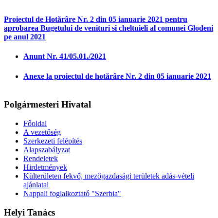
Proiectul de Hotărâre Nr. 2 din 05 ianuarie 2021 pentru
aprobarea Bugetului de venituri si cheltuieli al comunei Glodeni
pe anul 2021
Anunt Nr. 41/05.01./2021
Anexe la proiectul de hotărâre Nr. 2 din 05 ianuarie 2021
Polgármesteri Hivatal
Főoldal
A vezetőség
Szerkezeti felépítés
Alapszabályzat
Rendeletek
Hirdetmények
Külterületen fekvő, mezőgazdasági területek adás-vételi
ajánlatai
Nappali foglalkoztató "Szerbia"
Helyi Tanács