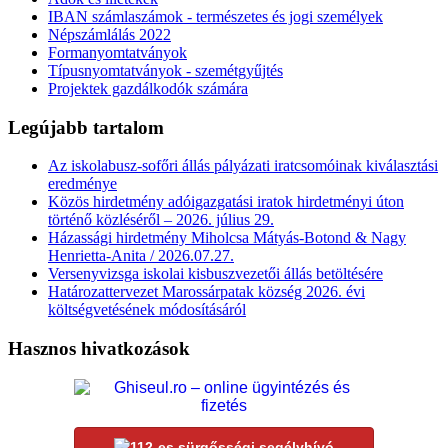
IBAN számlaszámok - természetes és jogi személyek
Népszámlálás 2022
Formanyomtatványok
Típusnyomtatványok - szemétgyűjtés
Projektek gazdálkodók számára
Legújabb tartalom
Az iskolabusz-sofőri állás pályázati iratcsomóinak kiválasztási
eredménye
Közös hirdetmény adóigazgatási iratok hirdetményi úton
történő közléséről – 2026. július 29.
Házassági hirdetmény Miholcsa Mátyás-Botond & Nagy
Henrietta-Anita / 2026.07.27.
Versenyvizsga iskolai kisbuszvezetői állás betöltésére
Határozattervezet Marossárpatak község 2026. évi
költségvetésének módosításáról
Hasznos hivatkozások