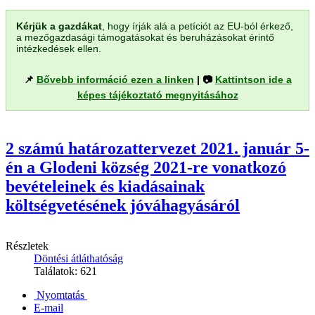
Kérjük a gazdákat
, hogy írják alá a petíciót az EU-ból érkező,
a mezőgazdasági támogatásokat és beruházásokat érintő
intézkedések ellen.
📌
Bővebb információ ezen a linken
| 📷
Kattintson ide a
képes tájékoztató megnyitásához
2 számú határozattervezet 2021. január 5-
én a Glodeni község 2021-re vonatkozó
bevételeinek és kiadásainak
költségvetésének jóváhagyásáról
Részletek
Döntési átláthatóság
Találatok: 621
Nyomtatás
E-mail