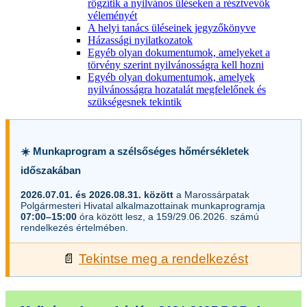
rögzítik a nyilvános üléseken a résztvevők
véleményét
A helyi tanács üléseinek jegyzőkönyve
Házassági nyilatkozatok
Egyéb olyan dokumentumok, amelyeket a
törvény szerint nyilvánosságra kell hozni
Egyéb olyan dokumentumok, amelyek
nyilvánosságra hozatalát megfelelőnek és
szükségesnek tekintik
☀️ Munkaprogram a szélsőséges hőmérsékletek
időszakában
2026.07.01. és 2026.08.31. között
a Marossárpatak
Polgármesteri Hivatal alkalmazottainak munkaprogramja
07:00–15:00
óra között lesz, a 159/29.06.2026. számú
rendelkezés értelmében.
📄
Tekintse meg a rendelkezést