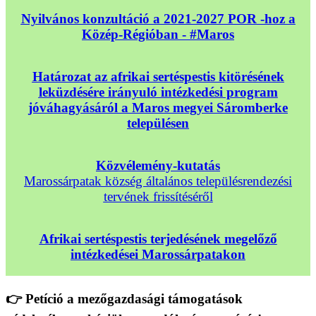
Nyilvános konzultáció a 2021-2027 POR -hoz a
Közép-Régióban - #Maros
Határozat az afrikai sertéspestis kitörésének
leküzdésére irányuló intézkedési program
jóváhagyásáról a Maros megyei Sáromberke
településen
Közvélemény-kutatás
Marossárpatak község általános településrendezési
tervének frissítéséről
Afrikai sertéspestis terjedésének megelőző
intézkedései Marossárpatakon
👉 Petíció a mezőgazdasági támogatások