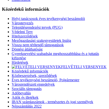
Közérdekű információk
Helyi tanácsosok éves tevékenységi beszámolói
Várostervezés
Településrendezési tervek (PUG)
Védelmi Terv
Hitelszerződések
Mezőgazdasági szakegyesületek listája
Vissza nem térítendő támogatások
Döntési átláthatóság
Gyereknevelési szabadság meghosszabbítása és a juttatás
kifizetése
Hirdetések
FELVÉTELI VERSENYEK
Közérdekű információk
Közbeszerzések, szerződések
Éves tevékenységi beszámoló, Polgármester
Városrendészeti engedelyek
Szociális támogatás
Adóbevallás
Adók és illetékek
IBAN számlaszámok - természetes és jogi személyek
Népszámlálás 2022