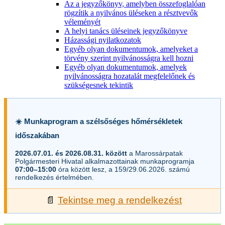
Az a jegyzőkönyv, amelyben összefoglalóan
rögzítik a nyilvános üléseken a résztvevők
véleményét
A helyi tanács üléseinek jegyzőkönyve
Házassági nyilatkozatok
Egyéb olyan dokumentumok, amelyeket a
törvény szerint nyilvánosságra kell hozni
Egyéb olyan dokumentumok, amelyek
nyilvánosságra hozatalát megfelelőnek és
szükségesnek tekintik
☀️ Munkaprogram a szélsőséges hőmérsékletek
időszakában
2026.07.01. és 2026.08.31. között
a Marossárpatak
Polgármesteri Hivatal alkalmazottainak munkaprogramja
07:00–15:00
óra között lesz, a 159/29.06.2026. számú
rendelkezés értelmében.
📄
Tekintse meg a rendelkezést