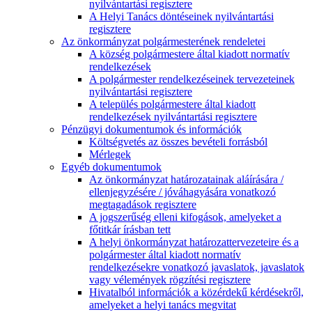
nyilvántartási regisztere
A Helyi Tanács döntéseinek nyilvántartási
regisztere
Az önkormányzat polgármesterének rendeletei
A község polgármestere által kiadott normatív
rendelkezések
A polgármester rendelkezéseinek tervezeteinek
nyilvántartási regisztere
A település polgármestere által kiadott
rendelkezések nyilvántartási regisztere
Pénzügyi dokumentumok és információk
Költségvetés az összes bevételi forrásból
Mérlegek
Egyéb dokumentumok
Az önkormányzat határozatainak aláírására /
ellenjegyzésére / jóváhagyására vonatkozó
megtagadások regisztere
A jogszerűség elleni kifogások, amelyeket a
főtitkár írásban tett
A helyi önkormányzat határozattervezeteire és a
polgármester által kiadott normatív
rendelkezésekre vonatkozó javaslatok, javaslatok
vagy vélemények rögzítési regisztere
Hivatalból információk a közérdekű kérdésekről,
amelyeket a helyi tanács megvitat