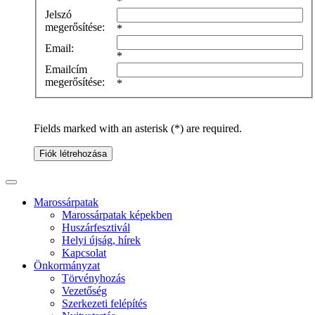
*
Jelszó
megerősítése:
*
Email:
*
Emailcím
megerősítése:
*
Fields marked with an asterisk (*) are required.
Fiók létrehozása
Marossárpatak
Marossárpatak képekben
Huszárfesztivál
Helyi újság, hírek
Kapcsolat
Önkormányzat
Törvényhozás
Vezetőség
Szerkezeti felépítés