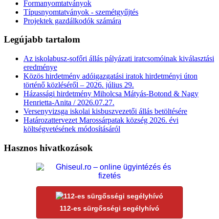
Formanyomtatványok
Típusnyomtatványok - szemétgyűjtés
Projektek gazdálkodók számára
Legújabb tartalom
Az iskolabusz-sofőri állás pályázati iratcsomóinak kiválasztási
eredménye
Közös hirdetmény adóigazgatási iratok hirdetményi úton
történő közléséről – 2026. július 29.
Házassági hirdetmény Miholcsa Mátyás-Botond & Nagy
Henrietta-Anita / 2026.07.27.
Versenyvizsga iskolai kisbuszvezetői állás betöltésére
Határozattervezet Marossárpatak község 2026. évi
költségvetésének módosításáról
Hasznos hivatkozások
112-es sürgősségi segélyhívó