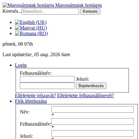
Marossárpatak honlapja
Keresés...
Keresés
péntek
, 08 07th
Last update
Sze, 05 aug. 2026 6am
Login
Felhasználónév:
Jelszó:
Elfelejtette jelszavát?
Elfelejtette felhasználónevét?
Fiók létrehozása
Név:
*
Felhasználónév:
*
Jelszó: