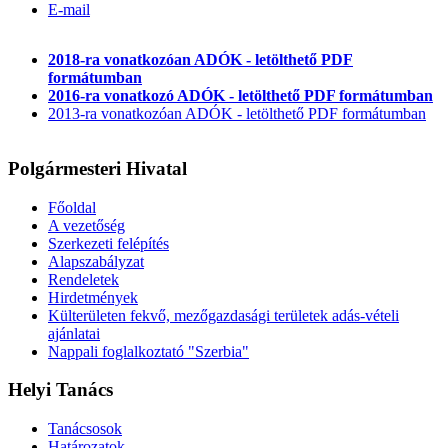
E-mail
2018-ra vonatkozóan ADÓK - letölthető PDF
formátumban
2016-ra vonatkozó ADÓK - letölthető PDF formátumban
2013-ra vonatkozóan ADÓK - letölthető PDF formátumban
Polgármesteri Hivatal
Főoldal
A vezetőség
Szerkezeti felépítés
Alapszabályzat
Rendeletek
Hirdetmények
Külterületen fekvő, mezőgazdasági területek adás-vételi
ajánlatai
Nappali foglalkoztató "Szerbia"
Helyi Tanács
Tanácsosok
Határozatok