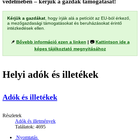
védelmében – kérjük a gazdák támogatását!
Kérjük a gazdákat
, hogy írják alá a petíciót az EU-ból érkező,
a mezőgazdasági támogatásokat és beruházásokat érintő
intézkedések ellen.
📌
Bővebb információ ezen a linken
| 📷
Kattintson ide a
képes tájékoztató megnyitásához
Helyi adók és illetékek
Adók és illetékek
Részletek
Adók és illetmények
Találatok: 4695
Nyomtatás