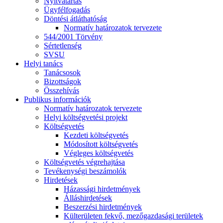
Nyitvatartás
Ügyfélfogadás
Döntési átláthatóság
Normatív határozatok tervezete
544/2001 Törvény
Sértetlenség
SVSU
Helyi tanács
Tanácsosok
Bizottságok
Összehívás
Publikus információk
Normatív határozatok tervezete
Helyi költségvetési projekt
Költségvetés
Kezdeti költségvetés
Módosított költségvetés
Végleges költségvetés
Költségvetés végrehajtása
Tevékenységi beszámolók
Hirdetések
Házassági hirdetmények
Álláshirdetések
Beszerzési hirdetmények
Külterületen fekvő, mezőgazdasági területek