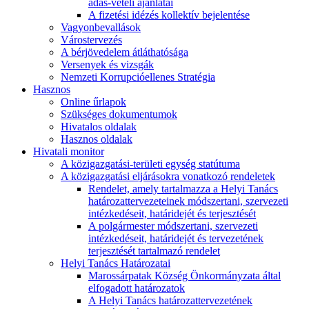
adás-vételi ajánlatai
A fizetési idézés kollektív bejelentése
Vagyonbevallások
Várostervezés
A bérjövedelem átláthatósága
Versenyek és vizsgák
Nemzeti Korrupcióellenes Stratégia
Hasznos
Online űrlapok
Szükséges dokumentumok
Hivatalos oldalak
Hasznos oldalak
Hivatali monitor
A közigazgatási-területi egység statútuma
A közigazgatási eljárásokra vonatkozó rendeletek
Rendelet, amely tartalmazza a Helyi Tanács
határozattervezeteinek módszertani, szervezeti
intézkedéseit, határidejét és terjesztését
A polgármester módszertani, szervezeti
intézkedéseit, határidejét és tervezetének
terjesztését tartalmazó rendelet
Helyi Tanács Határozatai
Marossárpatak Község Önkormányzata által
elfogadott határozatok
A Helyi Tanács határozattervezetének