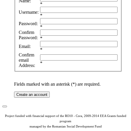
Name:
*
Username:
*
Password:
*
Confirm
Password:
*
Email:
*
Confirm
email
*
Address:
Fields marked with an asterisk (*) are required.
Create an account
Project funded with financial support of the RO10 - Cora, 2009-2014 EEA Grants funded
program
managed by the Romanian Social Development Fund