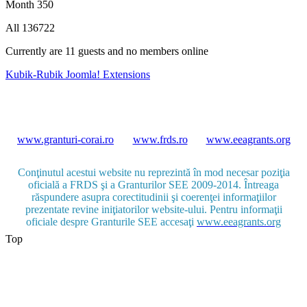
Month
350
All
136722
Currently are 11 guests and no members online
Kubik-Rubik Joomla! Extensions
www.granturi-corai.ro
www.frds.ro
www.eeagrants.org
Conţinutul acestui website nu reprezintă în mod necesar poziţia
oficială a FRDS şi a Granturilor SEE 2009-2014. Întreaga
răspundere asupra corectitudinii şi coerenţei informaţiilor
prezentate revine iniţiatorilor website-ului. Pentru informaţii
oficiale despre Granturile SEE accesaţi
www.eeagrants.org
Top