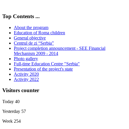
Top Contents ...
About the program
Education of Roma children
General objective
Centrul de zi “Serbia”
Project completion announcement - SEE Financial
Mechanism 2009 - 2014
Photo gallery
Full-time Education Centre "Serbia"
Presentation of the project's state
Activity 2020
Activity 2022
Visitors counter
Today
40
Yesterday
57
Week
254