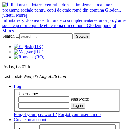
Înființarea și dotarea centrului de zi și implementarea unor programe
sociale pentru copii de etnie romă din comuna Glodeni, județul
Mureș
Search ...
Search
Friday
, 08 07th
Last update
Wed, 05 Aug 2026 6am
Login
Username:
Password:
Forgot your password ?
Forgot your username ?
Create an account